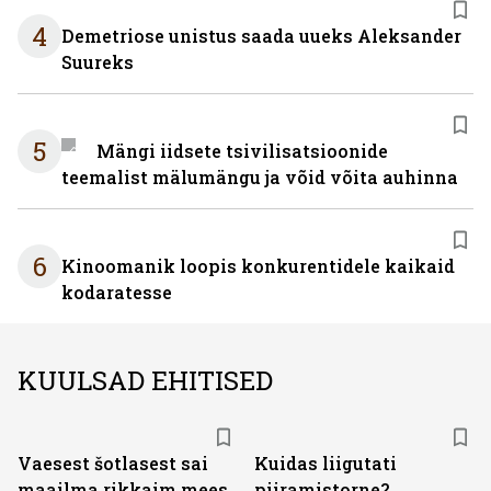
4
Demetriose unistus saada uueks Aleksander
Suureks
5
Mängi iidsete tsivilisatsioonide
teemalist mälumängu ja võid võita auhinna
6
Kinoomanik loopis konkurentidele kaikaid
kodaratesse
KUULSAD EHITISED
Vaesest šotlasest sai
Kuidas liigutati
maailma rikkaim mees
piiramistorne?