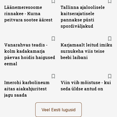
Läänemeresoome
Tallinna ajaloolisele
rinnakee - Kurna
kaitserajatisele
peitvara sootee äärest
pannakse püsti
spordiväljakud
Vanarahvas teadis -
Karjamaalt leitud imiku
kolm kadakamarja
surnukeha viis teise
päevas hoidis haigused
beebi laibani
eemal
Imerohi karbolineum
Viin viib mõistuse - kui
aitas aiakahjuritest
seda üldse antud on
jagu saada
Veel Eesti lugusid