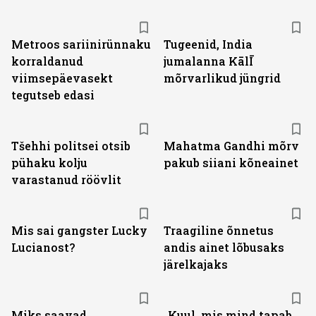
Metroos sariinirünnaku
Tugeenid, India
korraldanud
jumalanna KālĪ
viimsepäevasekt
mõrvarlikud jüngrid
tegutseb edasi
Tšehhi politsei otsib
Mahatma Gandhi mõrv
pühaku kolju
pakub siiani kõneainet
varastanud röövlit
Mis sai gangster Lucky
Traagiline õnnetus
Lucianost?
andis ainet lõbusaks
järelkajaks
Miks saavad
„Kuul, mis mind tapab,