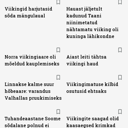
Viikingid harjutasid
Hauast jäljetult
sõda mängulaual
kadunud Taani
niinimetatud
nähtamatu viiking oli
kuninga lähikondne
Norra viikingiaare oli
Aiast leiti tähtsa
mõeldud kauplemiseks
viikingi haud
Linnakse kalme suur
Viikingimatuse kilbid
hõbeaare: varandus
osutusid ehtsaks
Valhallas pruukimiseks
Tuhandeaastane Soome
Viikingite saagad olid
sõdalane polnud ei
kaasaegsed krimkad