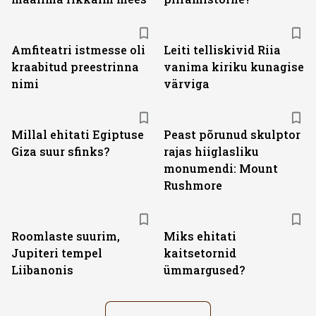
Amfiteatri istmesse oli
Leiti telliskivid Riia
kraabitud preestrinna
vanima kiriku kunagise
nimi
värviga
Millal ehitati Egiptuse
Peast põrunud skulptor
Giza suur sfinks?
rajas hiiglasliku
monumendi: Mount
Rushmore
Roomlaste suurim,
Miks ehitati
Jupiteri tempel
kaitsetornid
Liibanonis
ümmargused?