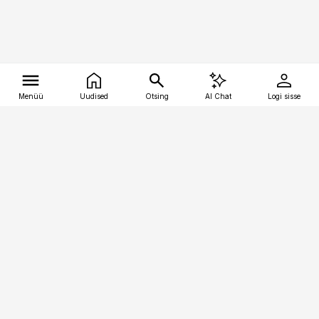
Menüü
Uudised
Otsing
AI Chat
Logi sisse
Vana-Lõuna 39/1, 19094 Tallinn
(+372) 667 0111
tellimiskeskus@aripaev.ee
Telli Imeline Ajalugu
Uudiskiri
Reklaam
Firmast
Sisu kasutamisõigused
Ajakirjaniku
eetikakoodeks