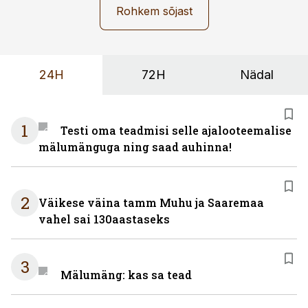
Rohkem sõjast
24H
72H
Nädal
1
Testi oma teadmisi selle ajalooteemalise
mälumänguga ning saad auhinna!
2
Väikese väina tamm Muhu ja Saaremaa
vahel sai 130aastaseks
3
Mälumäng: kas sa tead