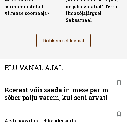
surmamõistetud
on juba valatud.“ Terror
viimase söömaaja?
ilmasõjajärgsel
Saksamaal
Rohkem sel teemal
ELU VANAL AJAL
Koerast võis saada inimese parim
sõber palju varem, kui seni arvati
Arsti soovitus: tehke üks suits