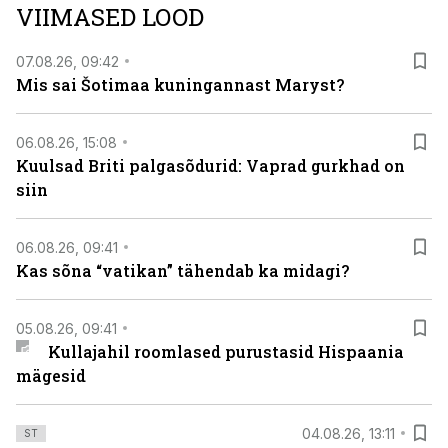
VIIMASED LOOD
viasathistory.eu/ee
07.08.26, 09:42
Mis sai Šotimaa kuningannast Maryst?
06.08.26, 15:08
Kuulsad Briti palgasõdurid: Vaprad gurkhad on
siin
06.08.26, 09:41
Kas sõna “vatikan” tähendab ka midagi?
05.08.26, 09:41
Kullajahil roomlased purustasid Hispaania
mägesid
04.08.26, 13:11
ST