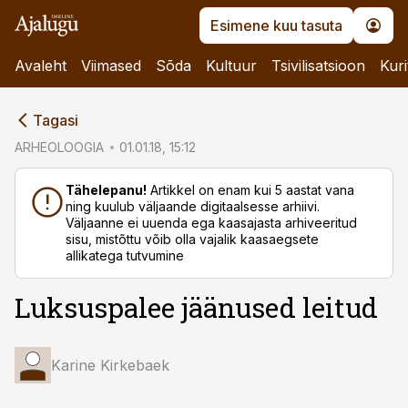
Esimene kuu tasuta
Avaleht
Viimased
Sõda
Kultuur
Tsivilisatsioon
Kuri
cebook
Tagasi
Twitter)
ARHEOLOOGIA
01.01.18, 15:12
kedIn
Tähelepanu!
Artikkel on enam kui 5 aastat vana
ning kuulub väljaande digitaalsesse arhiivi.
ail
Väljaanne ei uuenda ega kaasajasta arhiveeritud
sisu, mistõttu võib olla vajalik kaasaegsete
k
allikatega tutvumine
Luksuspalee jäänused leitud
Karine Kirkebaek