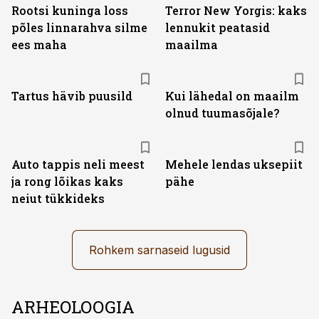
Rootsi kuninga loss
Terror New Yorgis: kaks
põles linnarahva silme
lennukit peatasid
ees maha
maailma
Tartus hävib puusild
Kui lähedal on maailm
olnud tuumasõjale?
Auto tappis neli meest
Mehele lendas uksepiit
ja rong lõikas kaks
pähe
neiut tükkideks
Rohkem sarnaseid lugusid
ARHEOLOOGIA