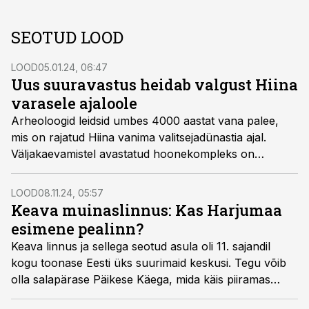
SEOTUD LOOD
LOOD
05.01.24, 06:47
Uus suuravastus heidab valgust Hiina
varasele ajaloole
Arheoloogid leidsid umbes 4000 aastat vana palee,
mis on rajatud Hiina vanima valitsejadünastia ajal.
Väljakaevamistel avastatud hoonekompleks on
suursuguseim, mis seoses varase Xia dünastiaga on
iial avastatud.
LOOD
08.11.24, 05:57
Keava muinaslinnus: Kas Harjumaa
esimene pealinn?
Keava linnus ja sellega seotud asula oli 11. sajandil
kogu toonase Eesti üks suurimaid keskusi. Tegu võib
olla salapärase Päikese Käega, mida käis piiramas
Kiievi suurvürst isiklikult.