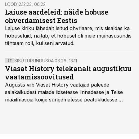
LOOD
12.12.23, 06:22
Laiuse aardeleid: näide hobuse
ohverdamisest Eestis
Laiuse kiriku lähedalt leitud ohvriaare, mis sisaldas ka
hobuseluid, näitab, et hobusel oli meie muinasusundis
tähtsam roll, kui seni arvatud.
SISUTURUNDUS
04.08.26, 13:11
ST
Viasat History telekanali augustikuu
vaatamissoovitused
Augustis viib Viasat History vaatajad paleede
salakäikudest maiade iidsetesse linnadesse ja Teise
maailmasõja kõige süngematesse peatükkidesse.
Kuninglike dünastiate intriigid, värsked arheoloogilised
avastused ning seni nägemata kaadrid Kolmanda riigi
argielust avavad ajaloo tuntud sündmused täiesti uuest
vaatenurgast. Viasat History on saadaval kõikide Eesti
teleoperaatorite kaudu. Tutvu telekavaga: