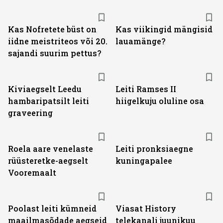
Kas Nofretete büst on
Kas viikingid mängisid
iidne meistriteos või 20.
lauamänge?
sajandi suurim pettus?
Kiviaegselt Leedu
Leiti Ramses II
hambaripatsilt leiti
hiigelkuju oluline osa
graveering
Roela aare venelaste
Leiti pronksiaegne
rüüsteretke-aegselt
kuningapalee
Vooremaalt
ST
Poolast leiti kümneid
Viasat History
maailmasõdade aegseid
telekanali juunikuu