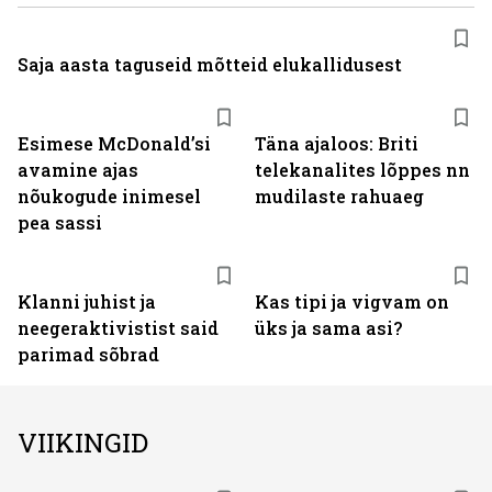
Saja aasta taguseid mõtteid elukallidusest
Esimese McDonaldʼsi
Täna ajaloos: Briti
avamine ajas
telekanalites lõppes nn
nõukogude inimesel
mudilaste rahuaeg
pea sassi
Klanni juhist ja
Kas tipi ja vigvam on
neegeraktivistist said
üks ja sama asi?
parimad sõbrad
VIIKINGID