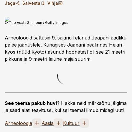
Jaga
Salvesta
Vihja
© The Asahi Shimbun / Getty Images
Arheoloogid sattusid 9. sajandil elanud Jaapani aadliku
palee jäänustele. Kunagises Jaapani pealinnas Heian-
kyos (nüüd Kyoto) asunud hoonetest oli see 21 meetri
pikkune ja 9 meetri laiune maja suurim.
See teema pakub huvi?
Hakka neid märksõnu jälgima
ja saad alati teavituse, kui sel teemal ilmub midagi uut!
Arheoloogia
Aasia
Kultuur