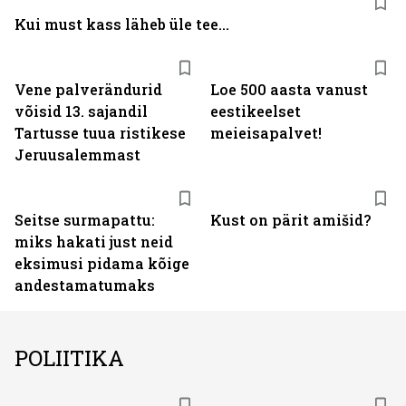
Kui must kass läheb üle tee...
Vene palverändurid
Loe 500 aasta vanust
võisid 13. sajandil
eestikeelset
Tartusse tuua ristikese
meieisapalvet!
Jeruusalemmast
Seitse surmapattu:
Kust on pärit amišid?
miks hakati just neid
eksimusi pidama kõige
andestamatumaks
POLIITIKA