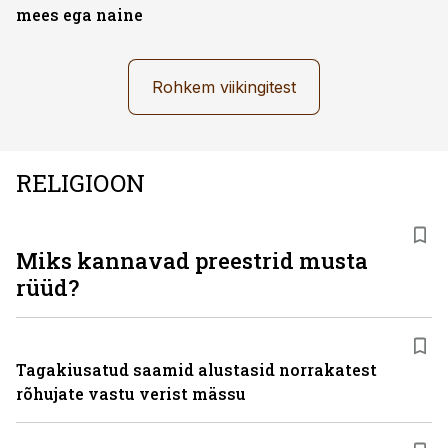
mees ega naine
Rohkem viikingitest
RELIGIOON
Miks kannavad preestrid musta
rüüd?
Tagakiusatud saamid alustasid norrakatest
rõhujate vastu verist mässu