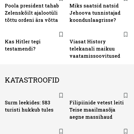
Poola president tahab
Miks saatsid natsid
Zelenskõilt ajalootüli
Jehoova tunnistajad
tõttu ordeni ära võtta
koonduslaagrisse?
ST
Kas Hitler tegi
Viasat History
testamendi?
telekanali maikuu
vaatamissoovitused
KATASTROOFID
Surm leekides: 583
Filipiinide vetest leiti
turisti hukkub tules
Teise maailmasõja
aegne massihaud