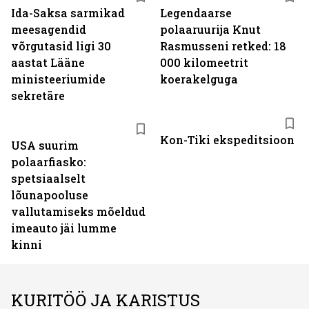
Ida-Saksa sarmikad
Legendaarse
meesagendid
polaaruurija Knut
võrgutasid ligi 30
Rasmusseni retked: 18
aastat Lääne
000 kilomeetrit
ministeeriumide
koerakelguga
sekretäre
Kon-Tiki ekspeditsioon
USA suurim
polaarfiasko:
spetsiaalselt
lõunapooluse
vallutamiseks mõeldud
imeauto jäi lumme
kinni
KURITÖÖ JA KARISTUS