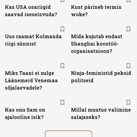
Kas USA osariigid
Kust pärineb termin
saavad iseseisvuda?
woke?
Uus raamat Kolmanda
Mida kujutab endast
riigi sünnist
Shanghai koostöö­
organisatsioon?
Miks Taani ei sulge
Ninja-feministid peksid
Läänemerd Venemaa
politseid
sõjalaevadele?
Kas onu Sam on
Millal muutus valimine
ajalooline isik?
salajaseks?