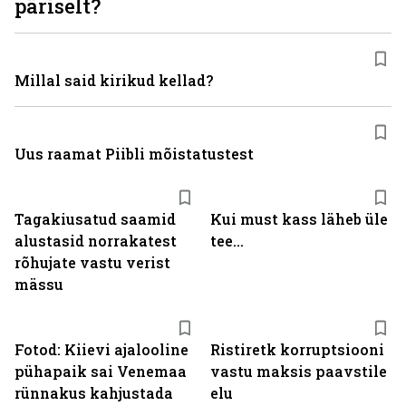
päriselt?
Millal said kirikud kellad?
Uus raamat Piibli mõistatustest
Tagakiusatud saamid
Kui must kass läheb üle
alustasid norrakatest
tee...
rõhujate vastu verist
mässu
Fotod: Kiievi ajalooline
Ristiretk korruptsiooni
pühapaik sai Venemaa
vastu maksis paavstile
rünnakus kahjustada
elu