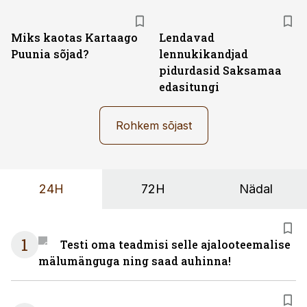
Miks kaotas Kartaago
Lendavad
Puunia sõjad?
lennukikandjad
pidurdasid Saksamaa
edasitungi
Rohkem sõjast
24H
72H
Nädal
1
Testi oma teadmisi selle ajalooteemalise
mälumänguga ning saad auhinna!