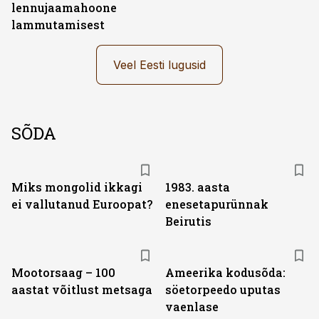
lennujaamahoone
lammutamisest
Veel Eesti lugusid
SÕDA
Miks mongolid ikkagi
1983. aasta
ei vallutanud Euroopat?
enesetapurünnak
Beirutis
Mootorsaag – 100
Ameerika kodusõda:
aastat võitlust metsaga
söetorpeedo uputas
vaenlase