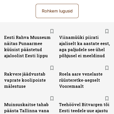
Rohkem lugusid
Eesti Rahva Muuseum
Viinamüüki piirati
näitas Punaarmee
ajaliselt ka aastate eest,
küüsist päästetud
aga paljudele see ühel
ajaloolist Eesti lippu
põhjusel ei meeldinud
Rakvere jäädvustab
Roela aare venelaste
vaprate koolipoiste
rüüsteretke-aegselt
mälestuse
Vooremaalt
Muinsuskaitse tahab
Teehöövel Bitvargen tõi
päästa Tallinna vana
Eesti teedele uue ajastu