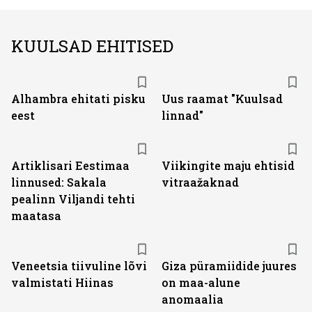
KUULSAD EHITISED
Alhambra ehitati pisku
Uus raamat "Kuulsad
eest
linnad"
Artiklisari Eestimaa
Viikingite maju ehtisid
linnused: Sakala
vitraažaknad
pealinn Viljandi tehti
maatasa
Veneetsia tiivuline lõvi
Giza püramiidide juures
valmistati Hiinas
on maa-alune
anomaalia