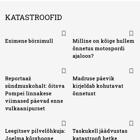
KATASTROOFID
Esimene börsimull
Milline on kõige hullem
õnnetus motospordi
ajaloos?
Reportaaž
Madruse päevik
sündmuskohalt: õitsva
kirjeldab kohutavat
Pompei linnakese
õnnetust
viimased päevad enne
vulkaanipurset
Leegitsev pilvelõhkuja:
Taskukell jäädvustas
Joelma kõrghoone
katastroofi hetke