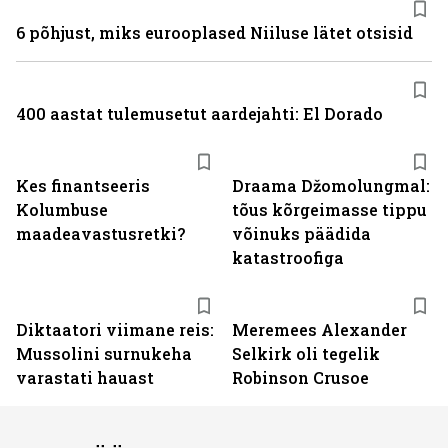
6 põhjust, miks eurooplased Niiluse lätet otsisid
400 aastat tulemusetut aardejahti: El Dorado
Kes finantseeris
Draama Džomolungmal:
Kolumbuse
tõus kõrgeimasse tippu
maadeavastusretki?
võinuks päädida
katastroofiga
Diktaatori viimane reis:
Meremees Alexander
Mussolini surnukeha
Selkirk oli tegelik
varastati hauast
Robinson Crusoe