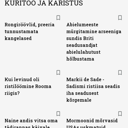
KURITÖÖ JA KARISTUS
Rongiröövlid, preeria
Abielumeeste
tunnustamata
mürgitamine arseeniga
kangelased
sundis Briti
seadusandjat
abielulahutust
hõlbustama
Kui levinud oli
Markii de Sade -
ristilöömine Rooma
Sadismi ristiisa seadis
riigis?
iha seadusest
kõrgemale
Naine andis vitsa oma
Mormoonid mõrvasid
tädirannas käivale
USAs uskmatuid