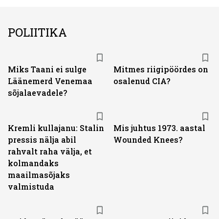
POLIITIKA
Miks Taani ei sulge
Mitmes riigipöördes on
Läänemerd Venemaa
osalenud CIA?
sõjalaevadele?
Kremli kullajanu: Stalin
Mis juhtus 1973. aastal
pressis nälja abil
Wounded Knees?
rahvalt raha välja, et
kolmandaks
maailmasõjaks
valmistuda