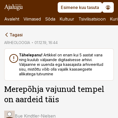
Esimene kuu tasuta
Avaleht
Viimased
Sõda
Kultuur
Tsivilisatsioon
Kuri
cebook
Tagasi
Twitter)
ARHEOLOOGIA
01.12.19, 16:44
kedIn
Tähelepanu!
Artikkel on enam kui 5 aastat vana
ning kuulub väljaande digitaalsesse arhiivi.
ail
Väljaanne ei uuenda ega kaasajasta arhiveeritud
sisu, mistõttu võib olla vajalik kaasaegsete
k
allikatega tutvumine
Merepõhja vajunud tempel
on aardeid täis
Bue Kindtler-Nielsen