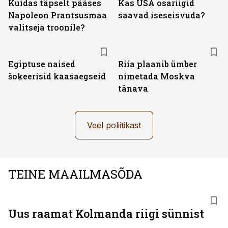
Kuidas täpselt pääses
Kas USA osariigid
Napoleon Prantsusmaa
saavad iseseisvuda?
valitseja troonile?
Egiptuse naised
Riia plaanib ümber
šokeerisid kaasaegseid
nimetada Moskva
tänava
Veel poliitikast
TEINE MAAILMASÕDA
Uus raamat Kolmanda riigi sünnist