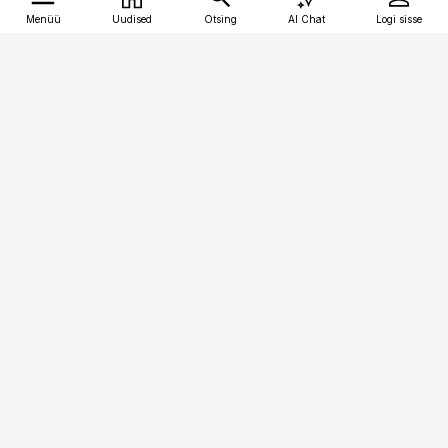
Menüü
Uudised
Otsing
AI Chat
Logi sisse
Vana-Lõuna 39/1, 19094 Tallinn
(+372) 667 0111
tellimiskeskus@aripaev.ee
Telli Imeline Ajalugu
Uudiskiri
Reklaam
Firmast
Sisu kasutamisõigused
Ajakirjaniku
eetikakoodeks
Üldtingimused
Privaatsustingimused
Küpsiste poliitika
KKK
Eesti Meediaettevõtete
Eelistuste haldamine
Liit