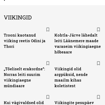
VIIKINGID
Trooni kaotanud
Kohtla-Järve lähedalt
viiking reetis Odini ja
leiti Läänemere maade
Thori
varaseim viikingiaegne
hõbeaare
„Tõeliselt erakordne“:
Viikingid olid
Norras leiti suurim
argpüksid, nende
viikingiaegne
maailm kihas
mündiaare
koletistest
Kui vägivaldsed olid
Viikingite pesupäev