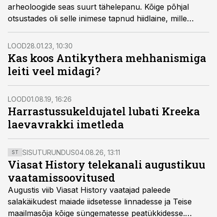
arheoloogide seas suurt tähelepanu. Kõige põhjal
otsustades oli selle inimese tapnud hiidlaine, mille
põhjustas vanaaja kõige suurem looduskatastroof:
vulkaanipurse Thera saarel.
LOOD
28.01.23, 10:30
Kas koos Antikythera mehhanismiga
leiti veel midagi?
LOOD
01.08.19, 16:26
Harrastussukeldujatel lubati Kreeka
laevavrakki imetleda
SISUTURUNDUS
04.08.26, 13:11
ST
Viasat History telekanali augustikuu
vaatamissoovitused
Augustis viib Viasat History vaatajad paleede
salakäikudest maiade iidsetesse linnadesse ja Teise
maailmasõja kõige süngematesse peatükkidesse.