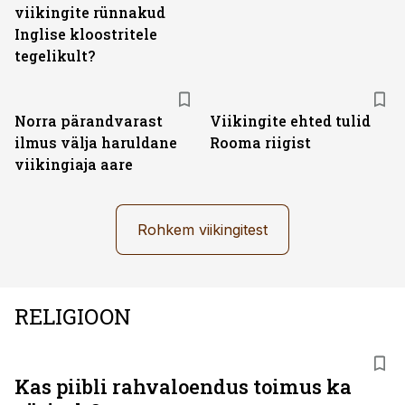
viikingite rünnakud
Inglise kloostritele
tegelikult?
Norra pärandvarast
Viikingite ehted tulid
ilmus välja haruldane
Rooma riigist
viikingiaja aare
Rohkem viikingitest
RELIGIOON
Kas piibli rahvaloendus toimus ka