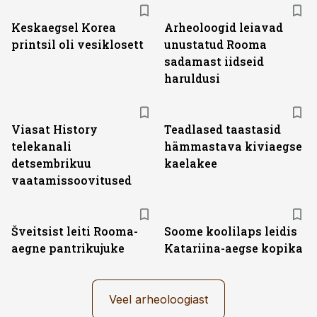
Keskaegsel Korea
Arheoloogid leiavad
printsil oli vesiklosett
unustatud Rooma
sadamast iidseid
haruldusi
ST
Viasat History
Teadlased taastasid
telekanali
hämmastava kiviaegse
detsembrikuu
kaelakee
vaatamissoovitused
Šveitsist leiti Rooma-
Soome koolilaps leidis
aegne pantrikujuke
Katariina-aegse kopika
Veel arheoloogiast