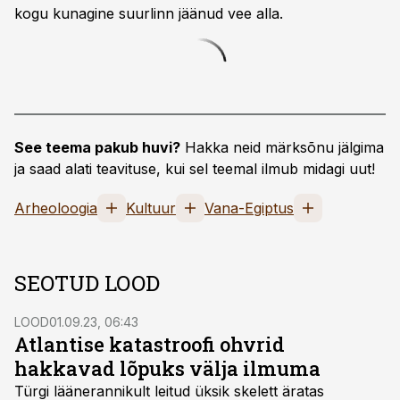
kogu kunagine suurlinn jäänud vee alla.
See teema pakub huvi?
Hakka neid märksõnu jälgima
ja saad alati teavituse, kui sel teemal ilmub midagi uut!
Arheoloogia
Kultuur
Vana-Egiptus
SEOTUD LOOD
LOOD
01.09.23, 06:43
Atlantise katastroofi ohvrid
hakkavad lõpuks välja ilmuma
Türgi läänerannikult leitud üksik skelett äratas