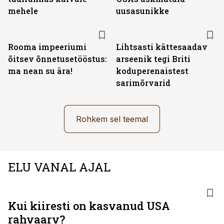
mehele
uusasunikke
Rooma impeeriumi
Lihtsasti kättesaadav
õitsev õnnetusetööstus:
arseenik tegi Briti
ma nean su ära!
koduperenaistest
sarimõrvarid
Rohkem sel teemal
ELU VANAL AJAL
Kui kiiresti on kasvanud USA
rahvaarv?