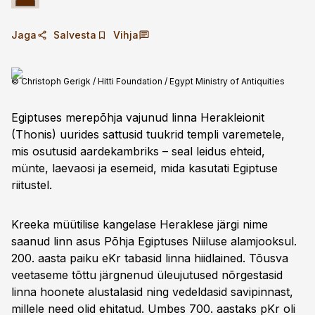
Jaga
Salvesta
Vihja
© Christoph Gerigk / Hitti Foundation / Egypt Ministry of Antiquities
Egiptuses merepõhja vajunud linna Herakleionit
(Thonis) uurides sattusid tuukrid templi varemetele,
mis osutusid aardekambriks – seal leidus ehteid,
münte, laevaosi ja esemeid, mida kasutati Egiptuse
riitustel.
Kreeka müütilise kangelase Heraklese järgi nime
saanud linn asus Põhja Egiptuses Niiluse alamjooksul.
200. aasta paiku eKr tabasid linna hiidlained. Tõusva
veetaseme tõttu järgnenud üleujutused nõrgestasid
linna hoonete alus­talasid ning vedeldasid savipinnast,
millele need olid ehitatud. Umbes 700. aastaks pKr oli