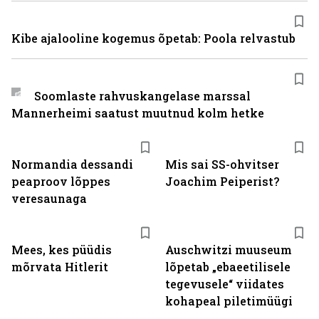
Kibe ajalooline kogemus õpetab: Poola relvastub
Soomlaste rahvuskangelase marssal
Mannerheimi saatust muutnud kolm hetke
Normandia dessandi
Mis sai SS-ohvitser
peaproov lõppes
Joachim Peiperist?
veresaunaga
Mees, kes püüdis
Auschwitzi muuseum
mõrvata Hitlerit
lõpetab „ebaeetilisele
tegevusele“ viidates
kohapeal piletimüügi