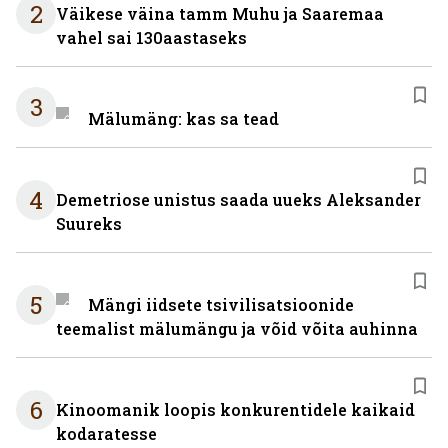
2
Väikese väina tamm Muhu ja Saaremaa
vahel sai 130aastaseks
3
Mälumäng: kas sa tead
4
Demetriose unistus saada uueks Aleksander
Suureks
5
Mängi iidsete tsivilisatsioonide
teemalist mälumängu ja võid võita auhinna
6
Kinoomanik loopis konkurentidele kaikaid
kodaratesse