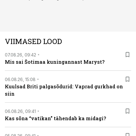
Kuninglike dünastiate intriigid, värsked arheoloogilised
avastused ning seni nägemata kaadrid Kolmanda riigi
argielust avavad ajaloo tuntud sündmused täiesti uuest
vaatenurgast. Viasat History on saadaval kõikide Eesti
teleoperaatorite kaudu. Tutvu telekavaga:
VIIMASED LOOD
viasathistory.eu/ee
07.08.26, 09:42
Mis sai Šotimaa kuningannast Maryst?
06.08.26, 15:08
Kuulsad Briti palgasõdurid: Vaprad gurkhad on
siin
06.08.26, 09:41
Kas sõna “vatikan” tähendab ka midagi?
05.08.26, 09:41