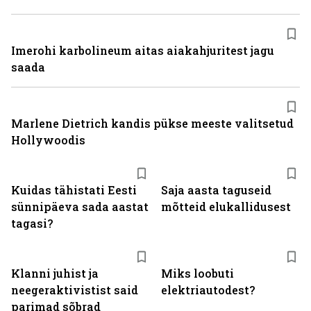
Imerohi karbolineum aitas aiakahjuritest jagu
saada
Marlene Dietrich kandis pükse meeste valitsetud
Hollywoodis
Kuidas tähistati Eesti
Saja aasta taguseid
sünnipäeva sada aastat
mõtteid elukallidusest
tagasi?
Klanni juhist ja
Miks loobuti
neegeraktivistist said
elektriautodest?
parimad sõbrad