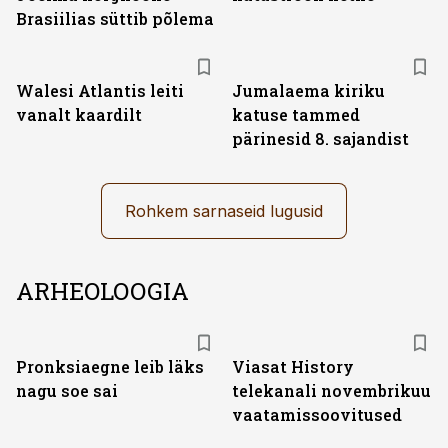
Brasiilias süttib põlema
Walesi Atlantis leiti
Jumalaema kiriku
vanalt kaardilt
katuse tammed
pärinesid 8. sajandist
Rohkem sarnaseid lugusid
ARHEOLOOGIA
ST
Pronksiaegne leib läks
Viasat History
nagu soe sai
telekanali novembrikuu
vaatamissoovitused