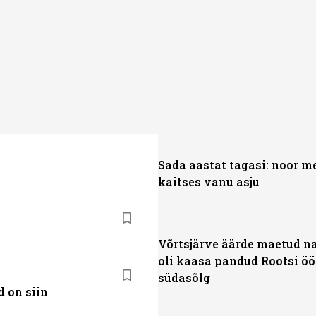
Sada aastat tagasi: noor m
kaitses vanu asju
Võrtsjärve äärde maetud na
oli kaasa pandud Rootsi öör
südasõlg
 on siin