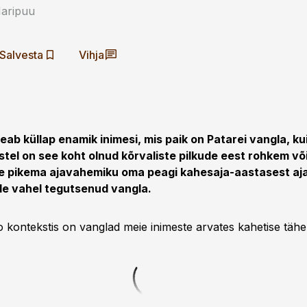
Maripuu
Salvesta
Vihja
ab küllap enamik inimesi, mis paik on Patarei vangla, k
stel on see koht olnud kõrvaliste pilkude eest rohkem v
ge pikema ajavahemiku oma peagi kahesaja-aastasest aja
e vahel tegutsenud vangla.
loo kontekstis on vanglad meie inimeste arvates kahetise täh