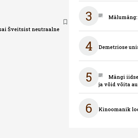
3
Mälumäng: 
sai Šveitsist neutraalne
4
Demetriose uni
5
Mängi iidse
ja võid võita a
6
Kinoomanik loo