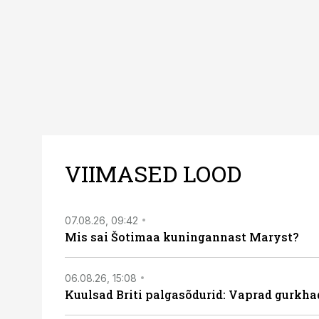
VIIMASED LOOD
07.08.26, 09:42
Mis sai Šotimaa kuningannast Maryst?
06.08.26, 15:08
Kuulsad Briti palgasõdurid: Vaprad gurkhad