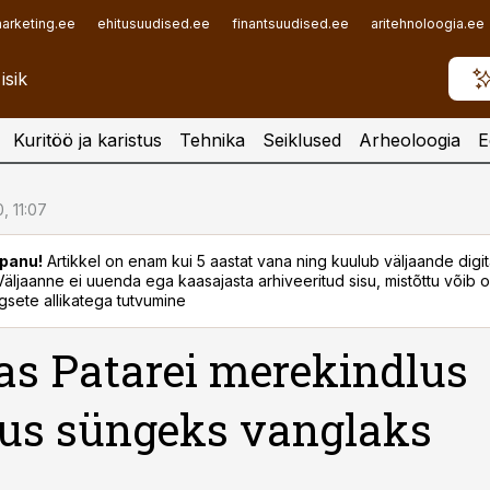
arketing.ee
ehitusuudised.ee
finantsuudised.ee
aritehnoloogia.ee
Kuritöö ja karistus
Tehnika
Seiklused
Arheoloogia
E
, 11:07
panu!
Artikkel on enam kui 5 aastat vana ning kuulub väljaande digi
. Väljaanne ei uuenda ega kaasajasta arhiveeritud sisu, mistõttu võib ol
sete allikatega tutvumine
s Patarei merekindlus
us süngeks vanglaks