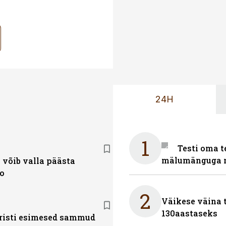
24H
1
Testi oma t
mälumänguga n
 võib valla päästa
o
2
Väikese väina 
130aastaseks
risti esimesed sammud