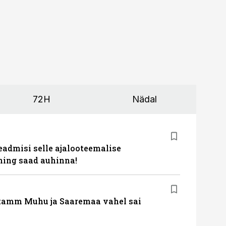
72H
Nädal
eadmisi selle ajalooteemalise
ing saad auhinna!
tamm Muhu ja Saaremaa vahel sai