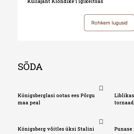
Kullajaht Klondike’i igikeltsas
Rohkem lugusid
SÕDA
Königsberglasi ootas ees Põrgu
Liblikas
maa peal
tornaad
Königsberg võitles üksi Stalini
Punase 