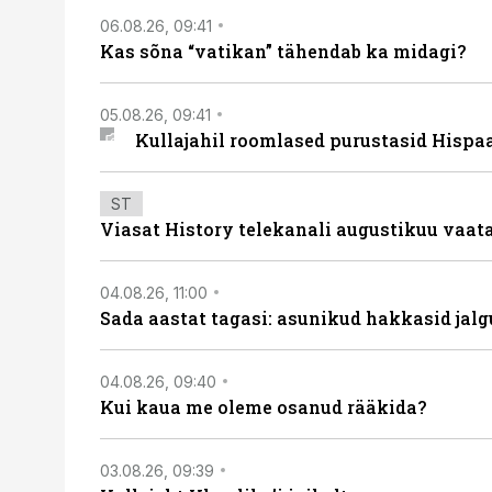
06.08.26, 09:41
Kas sõna “vatikan” tähendab ka midagi?
05.08.26, 09:41
Kullajahil roomlased purustasid Hispa
ST
Viasat History telekanali augustikuu vaa
04.08.26, 11:00
Sada aastat tagasi: asunikud hakkasid jalg
04.08.26, 09:40
Kui kaua me oleme osanud rääkida?
03.08.26, 09:39