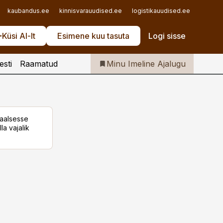
Iseteenindus
kaubandus.ee
kinnisvarauudised.ee
logistikauudised.ee
mu.ee
Telli Imeline Ajalugu
Küsi AI-lt
Esimene kuu tasuta
Logi sisse
esti
Raamatud
Minu Imeline Ajalugu
taalsesse
la vajalik