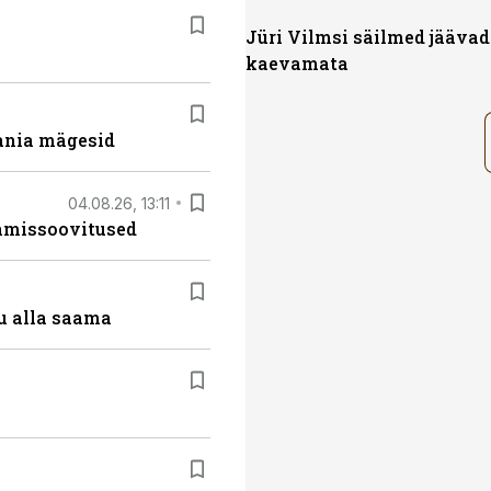
Jüri Vilmsi säilmed jäävad
kaevamata
ania mägesid
04.08.26, 13:11
tamissoovitused
u alla saama