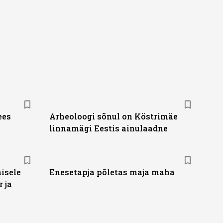
ees
Arheoloogi sõnul on Köstrimäe
linnamägi Eestis ainulaadne
isele
Enesetapja põletas maja maha
 ja