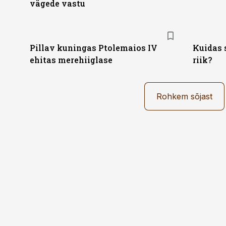
vägede vastu
Pillav kuningas Ptolemaios IV
Kuidas 
ehitas merehiiglase
riik?
Rohkem sõjast