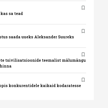
kas sa tead
stus saada uueks Aleksander Suureks
te tsivilisatsioonide teemalist mälumängu
uhinna
pis konkurentidele kaikaid kodaratesse