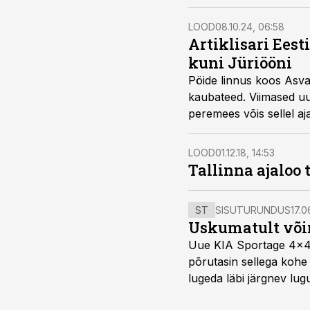
LOOD
08.10.24, 06:58
Artiklisari Ees
kuni Jüriööni
Pöide linnus koos Asvag
kaubateed. Viimased uu
peremees võis sellel aj
LOOD
01.12.18, 14:53
Tallinna ajaloo
ST
SISUTURUNDUS
17.0
Uskumatult või
Uue KIA Sportage 4x4 H
põrutasin sellega kohe 
lugeda läbi järgnev lug