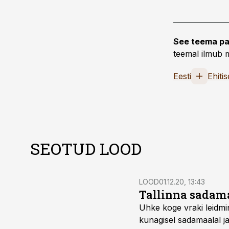
See teema pa
teemal ilmub m
Eesti
Ehiti
SEOTUD LOOD
LOOD
01.12.20, 13:43
Tallinna sadama
Uhke koge vraki leidmin