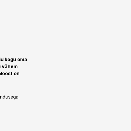
uid kogu oma
õi vähem
loost on
endusega.