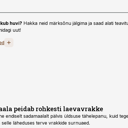
kub huvi?
Hakka neid märksõnu jälgima ja saad alati teavitu
idagi uut!
sed
ala peidab rohkesti laevavrakke
e endiselt sadamaalalt pälvis üldsuse tähelepanu, kuid tegel
kunagisel sadama­alal ja selle läheduses terve vrakkide surnuaed.