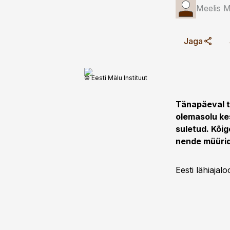
Meelis 
Jaga
© Eesti Mälu Instituut
Tänapäeval te
olemasolu ke
suletud. Kõi
nende müürid
Eesti lähiaja