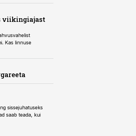
 viikingiajast
rahvusvahelist
i. Kas linnuse
rgareeta
ng sissejuhatuseks
ead saab teada, kui