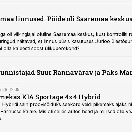
timaa linnused: Pöide oli Saaremaa keskus
a oli viikingiajal oluline Saaremaa keskus, kust kontrolliti 
ringud näitavad, et linnus püsis kasutuses Jüriöö ülestõsun
al olla ka eesti soost ülikuperekond?
 tunnistajad Suur Rannavärav ja Paks Ma
6.26, 12:05
mekas KIA Sportage 4x4 Hybrid
ybridi sain proovisõiduks seekord veidi pikemaks ajaks ni
Pärnusse kalale. Mis oli selles autos head ja millised olid v
u.