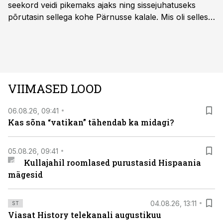
seekord veidi pikemaks ajaks ning sissejuhatuseks
põrutasin sellega kohe Pärnusse kalale. Mis oli selles
autos head ja millised olid vead saab teada, kui lugeda
läbi järgnev lugu.
VIIMASED LOOD
06.08.26, 09:41
Kas sõna “vatikan” tähendab ka midagi?
05.08.26, 09:41
Kullajahil roomlased purustasid Hispaania
mägesid
04.08.26, 13:11
ST
Viasat History telekanali augustikuu