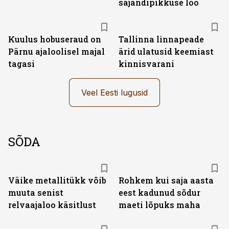
sajandipikkuse loo
Kuulus hobuseraud on
Tallinna linnapeade
Pärnu ajaloolisel majal
ärid ulatusid keemiast
tagasi
kinnisvarani
Veel Eesti lugusid
SÕDA
Väike metallitükk võib
Rohkem kui saja aasta
muuta senist
eest kadunud sõdur
relvaajaloo käsitlust
maeti lõpuks maha