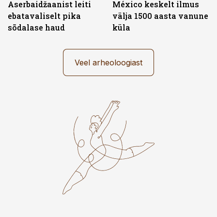
Aserbaidžaanist leiti
México keskelt ilmus
ebatavaliselt pika
välja 1500 aasta vanune
sõdalase haud
küla
Veel arheoloogiast