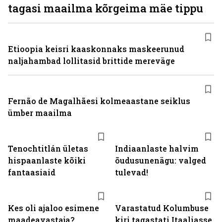
tagasi maailma kõrgeima mäe tippu
Etioopia keisri kaaskonnaks maskeerunud
naljahambad lollitasid brittide mereväge
Fernão de Magalhãesi kolmeaastane seiklus
ümber maailma
Tenochtitlán ületas
Indiaanlaste halvim
hispaanlaste kõiki
õudusunenägu: valged
fantaasiaid
tulevad!
Kes oli ajaloo esimene
Varastatud Kolumbuse
maadeavastaja?
kiri tagastati Itaaliasse