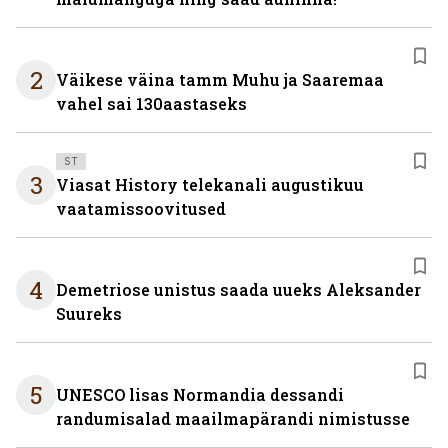
2
Väikese väina tamm Muhu ja Saaremaa
vahel sai 130aastaseks
ST
3
Viasat History telekanali augustikuu
vaatamissoovitused
4
Demetriose unistus saada uueks Aleksander
Suureks
5
UNESCO lisas Normandia dessandi
randumisalad maailmapärandi nimistusse