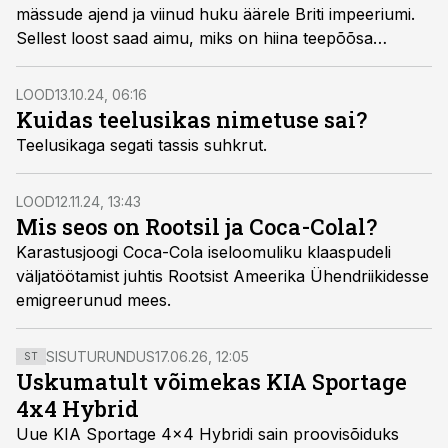
mässude ajend ja viinud huku äärele Briti impeeriumi.
Sellest loost saad aimu, miks on hiina teepõõsa
tillukesed lehed paljude Aasia ja Euroopa rahvaste
silmis nii olulised.
LOOD
13.10.24, 06:16
Kuidas teelusikas nimetuse sai?
Teelusikaga segati tassis suhkrut.
LOOD
12.11.24, 13:43
Mis seos on Rootsil ja Coca-Colal?
Karastusjoogi Coca-Cola iseloomuliku klaaspudeli
väljatöötamist juhtis Rootsist Ameerika Ühendriikidesse
emigreerunud mees.
SISUTURUNDUS
17.06.26, 12:05
ST
Uskumatult võimekas KIA Sportage
4x4 Hybrid
Uue KIA Sportage 4x4 Hybridi sain proovisõiduks