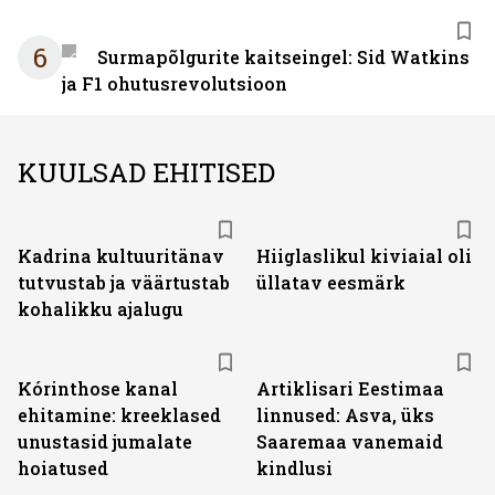
6
Surmapõlgurite kaitseingel: Sid Watkins
ja F1 ohutusrevolutsioon
KUULSAD EHITISED
Kadrina kultuuritänav
Hiiglaslikul kiviaial oli
tutvustab ja väärtustab
üllatav eesmärk
kohalikku ajalugu
Kórinthose kanal
Artiklisari Eestimaa
ehitamine: kreeklased
linnused: Asva, üks
unustasid jumalate
Saaremaa vanemaid
hoiatused
kindlusi