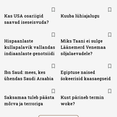
Kas USA osariigid
Kuuba lühiajalugu
saavad iseseisvuda?
Hispaanlaste
Miks Taani ei sulge
kullapalavik vallandas
Läänemerd Venemaa
indiaanlaste genotsiidi
sõjalaevadele?
Ibn Saud: mees, kes
Egiptuse naised
ühendas Saudi Araabia
šokeerisid kaasaegseid
Saksamaa tuleb päästa
Kust pärineb termin
mõrva ja terroriga
woke?