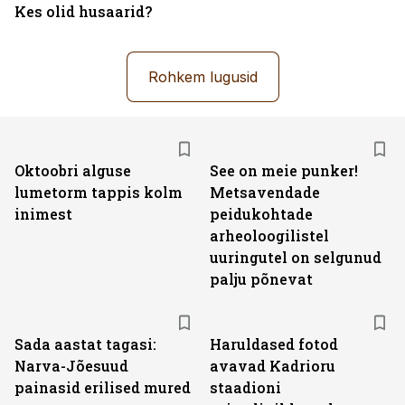
Kes olid husaarid?
Rohkem lugusid
Oktoobri alguse
See on meie punker!
lumetorm tappis kolm
Metsavendade
inimest
peidukohtade
arheoloogilistel
uuringutel on selgunud
palju põnevat
Sada aastat tagasi:
Haruldased fotod
Narva-Jõesuud
avavad Kadrioru
painasid erilised mured
staadioni