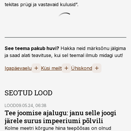
tekitas prügi ja vastavaid kulusid“.
See teema pakub huvi?
Hakka neid märksõnu jälgima
ja saad alati teavituse, kui sel teemal ilmub midagi uut!
Igapäevaelu
Küsi meilt
Ühiskond
SEOTUD LOOD
LOOD
09.05.24, 06:38
Tee joomise ajalugu: janu selle joogi
järele surus impeeriumi põlvili
Kolme meetri kõrgune hiina teepõõsas on olnud