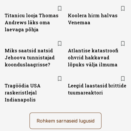
Titanicu looja Thomas
Koolera hirm halvas
Andrews läks oma
Venemaa
laevaga põhja
Miks saatsid natsid
Atlantise katastroofi
Jehoova tunnistajad
ohvrid hakkavad
koonduslaagrisse?
lõpuks välja ilmuma
Tragöödia USA
Leegid laastasid brittide
raskeristlejal
tuumareaktori
Indianapolis
Rohkem sarnaseid lugusid