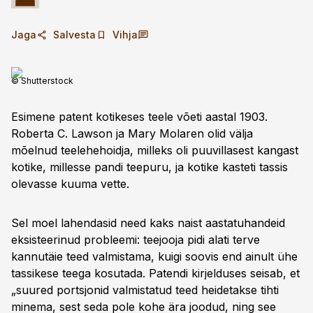
Jaga
Salvesta
Vihja
© Shutterstock
Esimene patent kotikeses teele võeti aastal 1903.
Roberta C. Lawson ja Mary Molaren olid välja
mõelnud teelehehoidja, milleks oli puu­villasest kangast
kotike, millesse pandi teepuru, ja kotike kasteti tassis
olevasse kuuma vette.
Sel moel lahendasid need kaks naist aasta­tuhandeid
eksisteerinud probleemi: teejooja pidi alati terve
kannutäie teed valmistama, kuigi soovis end ainult ühe
tassikese teega kosutada. Patendi kirjelduses seisab, et
„suured portsjonid valmistatud teed heidetakse tihti
minema, sest seda pole kohe ära joodud, ning see