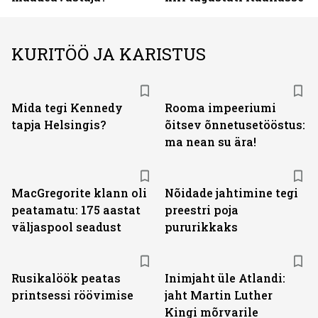
KURITÖÖ JA KARISTUS
Mida tegi Kennedy
Rooma impeeriumi
tapja Helsingis?
õitsev õnnetusetööstus:
ma nean su ära!
MacGregorite klann oli
Nõidade jahtimine tegi
peatamatu: 175 aastat
preestri poja
väljas­pool seadust
pururikkaks
Rusikalöök peatas
Inimjaht üle Atlandi:
printsessi röövimise
jaht Martin Luther
Kingi mõrvarile