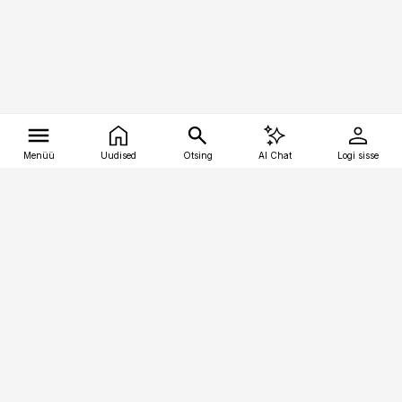
Menüü
Uudised
Otsing
AI Chat
Logi sisse
Vana-Lõuna 39/1, 19094 Tallinn
(+372) 667 0111
tellimiskeskus@aripaev.ee
Telli Imeline Ajalugu
Uudiskiri
Reklaam
Firmast