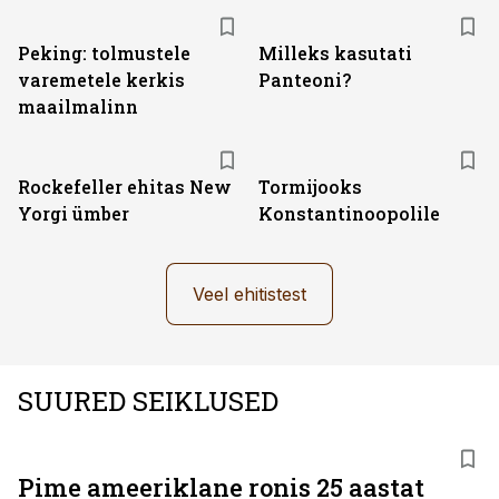
Peking: tolmustele
Milleks kasutati
varemetele kerkis
Panteoni?
maailmalinn
Rockefeller ehitas New
Tormijooks
Yorgi ümber
Konstantinoopolile
Veel ehitistest
SUURED SEIKLUSED
Pime ameeriklane ronis 25 aastat