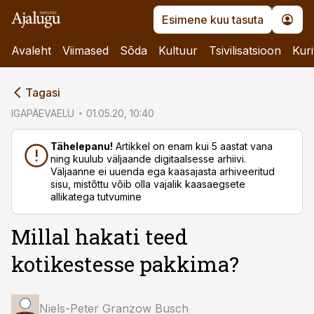
Esimene kuu tasuta
Avaleht
Viimased
Sõda
Kultuur
Tsivilisatsioon
Kuri
cebook
Tagasi
Twitter)
IGAPÄEVAELU
01.05.20, 10:40
kedIn
Tähelepanu!
Artikkel on enam kui 5 aastat vana
ning kuulub väljaande digitaalsesse arhiivi.
ail
Väljaanne ei uuenda ega kaasajasta arhiveeritud
sisu, mistõttu võib olla vajalik kaasaegsete
k
allikatega tutvumine
Millal hakati teed
kotikestesse pakkima?
Niels-Peter Granzow Busch