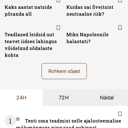
Kaks aastat natside
Kuidas sai Šveitsist
põranda all
neutraalne riik?
Teadlased leidsid uut
Miks Napoleonile
teavet iidses lahingus
halastati?
võidelnud sõdalaste
kohta
Rohkem sõjast
24H
72H
Nädal
1
Testi oma teadmisi selle ajalooteemalise
mälumänguga ning saad auhinna!