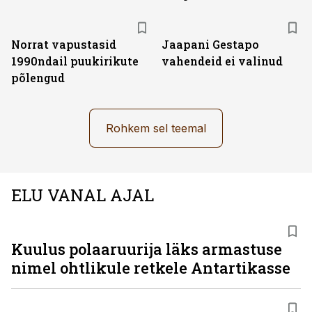
Norrat vapustasid
Jaapani Gestapo
1990ndail puukirikute
vahendeid ei valinud
põlengud
Rohkem sel teemal
ELU VANAL AJAL
Kuulus polaaruurija läks armastuse
nimel ohtlikule retkele Antartikasse