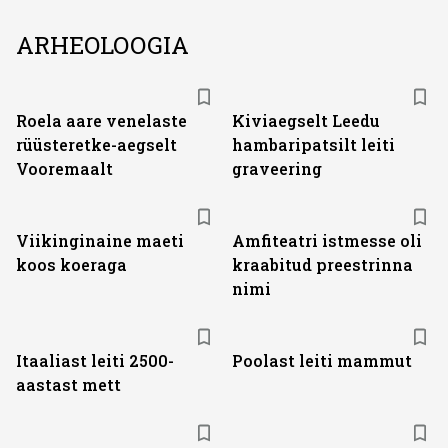
ARHEOLOOGIA
Roela aare venelaste
Kiviaegselt Leedu
rüüsteretke-aegselt
hambaripatsilt leiti
Vooremaalt
graveering
Viikinginaine maeti
Amfiteatri istmesse oli
koos koeraga
kraabitud preestrinna
nimi
Itaaliast leiti 2500-
Poolast leiti mammut
aastast mett