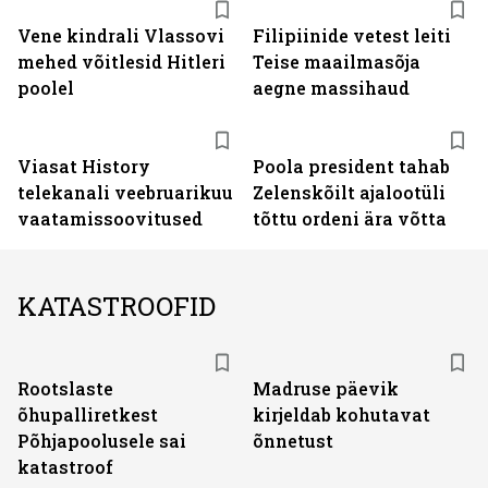
Vene kindrali Vlassovi
Filipiinide vetest leiti
mehed võitlesid Hitleri
Teise maailmasõja
poolel
aegne massihaud
ST
Viasat History
Poola president tahab
telekanali veebruarikuu
Zelenskõilt ajalootüli
vaatamissoovitused
tõttu ordeni ära võtta
KATASTROOFID
Rootslaste
Madruse päevik
õhupalliretkest
kirjeldab kohutavat
Põhjapoolusele sai
õnnetust
katastroof