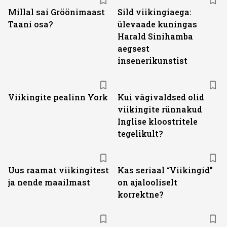
Millal sai Gröönimaast
Sild viikingiaega:
Taani osa?
ülevaade kuningas
Harald Sinihamba
aegsest
insenerikunstist
Viikingite pealinn York
Kui vägivaldsed olid
viikingite rünnakud
Inglise kloostritele
tegelikult?
Uus raamat viikingitest
Kas seriaal “Viikingid”
ja nende maailmast
on ajalooliselt
korrektne?