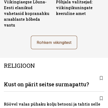
Viikingiaegse Lõuna-
Põhjala valitsejad:
Eesti elanikud
viikingikuningate
vahetasid kopranahku
keeruline amet
araablaste hõbeda
vastu
Rohkem viikingitest
RELIGIOON
Kust on pärit seitse surmapattu?
Röövel valas pühaku kolju betooni ja tahtis selle