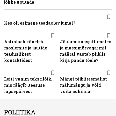
jõkke uputada
Kes oli esimene teadaolev jumal?
Astrolaab kõneleb
Jõulumuinasjutt imeteo
moslemite ja juutide
ja massimõrvaga: mil
teaduslikest
määral vastab piiblis
kontaktidest
kirja pandu tõele?
Leiti vanim tekstilõik,
Mängi piibliteemalist
mis räägib Jeesuse
mälumängu ja võid
lapsepõlvest
võita auhinna!
POLIITIKA