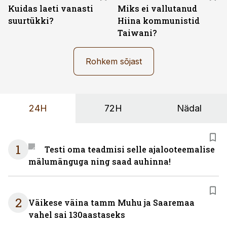
Kuidas laeti vanasti
Miks ei vallutanud
suurtükki?
Hiina kommunistid
Taiwani?
Rohkem sõjast
24H
72H
Nädal
1
Testi oma teadmisi selle ajalooteemalise
mälumänguga ning saad auhinna!
2
Väikese väina tamm Muhu ja Saaremaa
vahel sai 130aastaseks