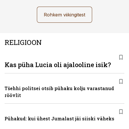
Rohkem viikingitest
RELIGIOON
Kas püha Lucia oli ajalooline isik?
Tšehhi politsei otsib pühaku kolju varastanud
röövlit
Pühakud: kui ühest Jumalast jäi siiski väheks