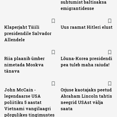
suhtumist baltisaksa
emigrantidesse
Klaperjaht Tšiili
Uus raamat Hitleri elust
presidendile Salvador
Allendele
Riia plaanib ümber
Lõuna-Korea presidendi
nimetada Moskva
pea tuleb maha raiuda!
tänava
John McCain -
Orjuse kaotajaks peetud
legendaarse USA
Abraham Lincoln tahtis
poliitiku 5 aastat
neegrid USAst välja
Vietnami vangilaagri
saata
põrgulikes tingimustes