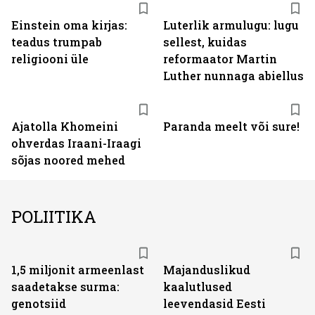
Einstein oma kirjas:
Luterlik armulugu: lugu
teadus trumpab
sellest, kuidas
religiooni üle
reformaator Martin
Luther nunnaga abiellus
Ajatolla Khomeini
Paranda meelt või sure!
ohverdas Iraani-Iraagi
sõjas noored mehed
POLIITIKA
1,5 miljonit armeenlast
Majanduslikud
saadetakse surma:
kaalutlused
genotsiid
leevendasid Eesti