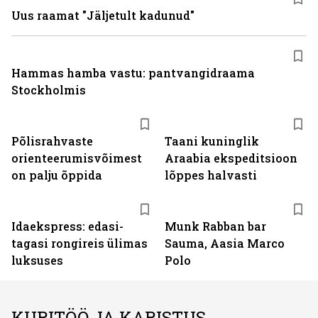
Uus raamat "Jäljetult kadunud"
Hammas hamba vastu: pantvangi­draama
Stockholmis
Põlisrahvaste
Taani kuninglik
orienteerumisvõimest
Araabia ekspeditsioon
on palju õppida
lõppes halvasti
Idaekspress: edasi-
Munk Rabban bar
tagasi rongireis ülimas
Sauma, Aasia Marco
luksuses
Polo
KURITÖÖ JA KARISTUS