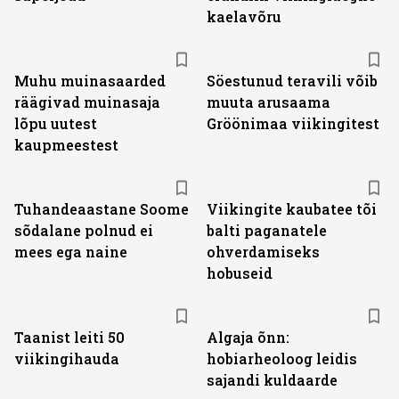
kaelavõru
Muhu muinasaarded
Söestunud teravili võib
räägivad muinasaja
muuta arusaama
lõpu uutest
Gröönimaa viikingitest
kaupmeestest
Tuhandeaastane Soome
Viikingite kaubatee tõi
sõdalane polnud ei
balti paganatele
mees ega naine
ohverdamiseks
hobuseid
Taanist leiti 50
Algaja õnn:
viikingihauda
hobiarheoloog leidis
sajandi kuldaarde