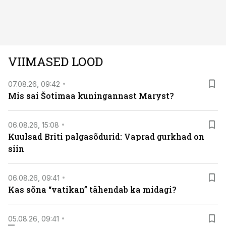
autos head ja millised olid vead saab teada, kui lugeda
läbi järgnev lugu.
VIIMASED LOOD
07.08.26, 09:42
Mis sai Šotimaa kuningannast Maryst?
06.08.26, 15:08
Kuulsad Briti palgasõdurid: Vaprad gurkhad on
siin
06.08.26, 09:41
Kas sõna “vatikan” tähendab ka midagi?
05.08.26, 09:41