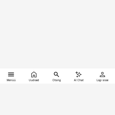
Menüü
Uudised
Otsing
AI Chat
Logi sisse
Vana-Lõuna 39/1, 19094 Tallinn
(+372) 667 0111