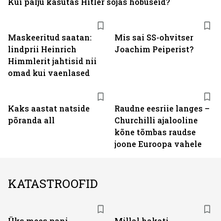
Kui palju kasutas Hitler sõjas hobuseid?
Maskeeritud saatan:
Mis sai SS-ohvitser
lindprii Heinrich
Joachim Peiperist?
Himmlerit jahtisid nii
omad kui vaenlased
Kaks aastat natside
Raudne eesriie langes –
põranda all
Churchilli ajalooline
kõne tõmbas raudse
joone Euroopa vahele
KATASTROOFID
Üks mees pani
Millal hakati