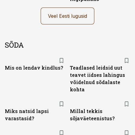
Veel Eesti lugusid
SÕDA
Mis on lendav kindlus?
Teadlased leidsid uut
teavet iidses lahingus
võidelnud sõdalaste
kohta
Miks natsid lapsi
Millal tekkis
varastasid?
sõjaväeteenistus?