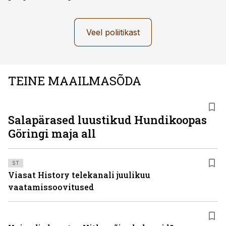
Veel poliitikast
TEINE MAAILMASÕDA
Salapärased luustikud Hundikoopas
Göringi maja all
ST
Viasat History telekanali juulikuu
vaatamissoovitused