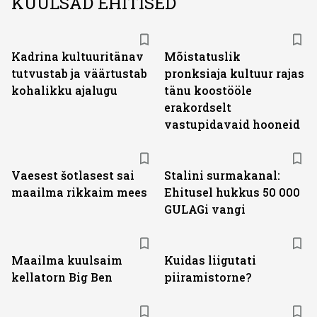
KUULSAD EHITISED
Kadrina kultuuritänav
Mõistatuslik
tutvustab ja väärtustab
pronksiaja kultuur rajas
kohalikku ajalugu
tänu koostööle
erakordselt
vastupidavaid hooneid
Vaesest šotlasest sai
Stalini surmakanal:
maailma rikkaim mees
Ehitusel hukkus 50 000
GULAGi vangi
Maailma kuulsaim
Kuidas liigutati
kellatorn Big Ben
piiramistorne?