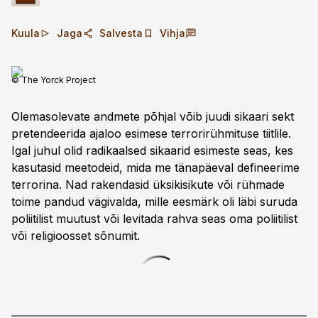
Kuula
Jaga
Salvesta
Vihja
© The Yorck Project
Olemasolevate andmete põhjal võib juudi sikaari sekt
pretendeerida ajaloo esimese terrorirühmituse tiitlile.
Igal juhul olid radikaalsed sikaarid esimeste seas, kes
kasutasid meetodeid, mida me tänapäeval defineerime
terrorina. Nad rakendasid üksikisikute või rühmade
toime pandud vägivalda, mille eesmärk oli läbi suruda
poliitilist muutust või levitada rahva seas oma poliitilist
või religioosset sõnumit.