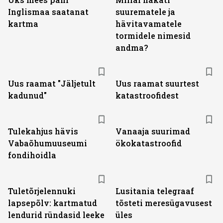
Inglismaa saatanat
suurematele ja
kartma
hävitavamatele
tormidele nimesid
andma?
Uus raamat "Jäljetult
Uus raamat suurtest
kadunud"
katastroofidest
Tulekahjus hävis
Vanaaja suurimad
Vabaõhumuuseumi
ökokatastroofid
fondihoidla
Tuletõrjelennuki
Lusitania telegraaf
lapsepõlv: kartmatud
tõsteti meresügavusest
lendurid ründasid leeke
üles