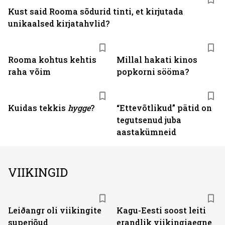
Kust said Rooma sõdurid tinti, et kirjutada
unikaalsed kirjatahvlid?
Rooma kohtus kehtis
Millal hakati kinos
raha võim
popkorni sööma?
Kuidas tekkis
hygge
?
“Ettevõtlikud” pätid on
tegutsenud juba
aastakümneid
VIIKINGID
Leiðangr oli viikingite
Kagu-Eesti soost leiti
superjõud
erandlik viikingiaegne