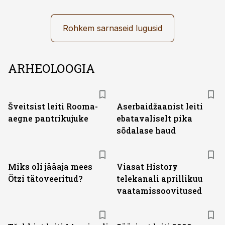
Rohkem sarnaseid lugusid
ARHEOLOOGIA
Šveitsist leiti Rooma-
Aserbaidžaanist leiti
aegne pantrikujuke
ebatavaliselt pika
sõdalase haud
ST
Miks oli jääaja mees
Viasat History
Ötzi tätoveeritud?
telekanali aprillikuu
vaatamissoovitused