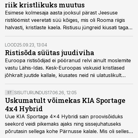
riik kristlikuks muutus
Esimese kolmesaja aasta jooksul pärast Jeesuse
ristilöömist veeretati süü kõiges, mis oli Rooma riigis
halvasti, kristlaste kaela. Ristiusu jüngreid kiusati taga,
piinati ja tapeti. See kõik lõppes kui noaga lõigatult siis,
kui keiser Constantinus I nägi taevas ilmutust.
LOOD
25.09.23, 13:04
Ristisõda süütas juudiviha
Euroopa ristisõdijad ei pööranud relvi ainult moslemite
vastu Lähis-Idas. Kesk-Euroo­pas viskusid kristlased
jõhkralt juutide kallale, kiusates neid nii ulatuslikult
taga, et juudi kogukonnad juuriti paljudes kohtades
täielikult välja.
SISUTURUNDUS
17.06.26, 12:05
ST
Uskumatult võimekas KIA Sportage
4x4 Hybrid
Uue KIA Sportage 4x4 Hybridi sain proovisõiduks
seekord veidi pikemaks ajaks ning sissejuhatuseks
põrutasin sellega kohe Pärnusse kalale. Mis oli selles