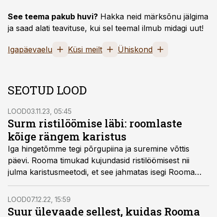
See teema pakub huvi?
Hakka neid märksõnu jälgima
ja saad alati teavituse, kui sel teemal ilmub midagi uut!
Igapäevaelu
Küsi meilt
Ühiskond
SEOTUD LOOD
LOOD
03.11.23, 05:45
Surm ristilöömise läbi: roomlaste
kõige rängem karistus
Iga hingetõmme tegi põrgupiina ja suremine võttis
päevi. Rooma timukad kujundasid ristilöömisest nii
julma karistusmeetodi, et see jahmatas isegi Rooma
enda eliiti. Jeesus ei olnud kaugeltki ainus ohver.
LOOD
07.12.22, 15:59
Suur ülevaade sellest, kuidas Rooma