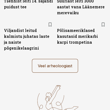
Tšehhist leiti 14. sajandi
Süüriast leiti 3000
puidust tee
aastat vana Läänemere
merevaiku
Viljandist leitud
Põlisameeriklased
kalmistu juhatas laste
kasutasid merikarbi
ja naiste
karpi trompetina
põgenikelaagrini
Veel arheoloogiast