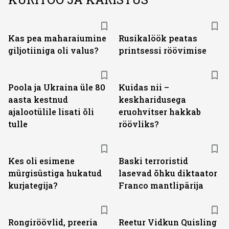
Kas pea maharaiumine
Rusikalöök peatas
giljotiiniga oli valus?
printsessi röövimise
Poola ja Ukraina üle 80
Kuidas nii –
aasta kestnud
keskharidusega
ajalootülile lisati õli
eruohvitser hakkab
tulle
röövliks?
Kes oli esimene
Baski terroristid
mürgisüstiga hukatud
lasevad õhku diktaator
kurjategija?
Franco mantlipärija
Rongiröövlid, preeria
Reetur Vidkun Quisling