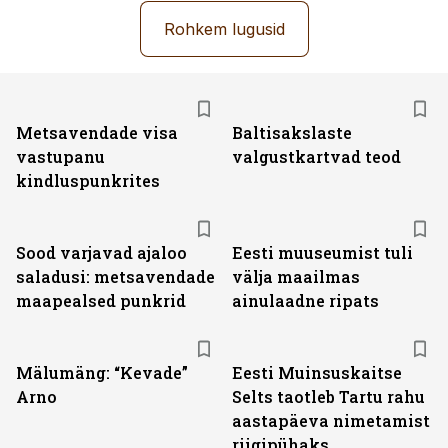
Rohkem lugusid
Metsavendade visa
Baltisakslaste
vastupanu
valgustkartvad teod
kindluspunkrites
Sood varjavad ajaloo
Eesti muuseumist tuli
saladusi: metsavendade
välja maailmas
maapealsed punkrid
ainulaadne ripats
Mälumäng: “Kevade”
Eesti Muinsuskaitse
Arno
Selts taotleb Tartu rahu
aastapäeva nimetamist
riigipühaks