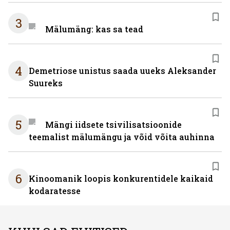
3
Mälumäng: kas sa tead
4
Demetriose unistus saada uueks Aleksander
Suureks
5
Mängi iidsete tsivilisatsioonide
teemalist mälumängu ja võid võita auhinna
6
Kinoomanik loopis konkurentidele kaikaid
kodaratesse