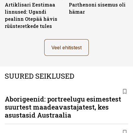
Artiklisari Eestimaa
Parthenoni sisemus oli
linnused: Ugandi
hämar
pealinn Otepää hävis
rüüsteretkede tules
Veel ehitistest
SUURED SEIKLUSED
Aborigeenid: portreelugu esimestest
suurtest maadeavastajatest, kes
asustasid Austraalia