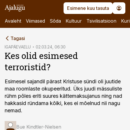
Esimene kuu tasuta
Avaleht
Viimased
Sõda
Kultuur
Tsivilisatsioon
Kuri
cebook
Tagasi
Twitter)
IGAPÄEVAELU
02.03.24, 06:30
Kes olid esimesed
kedIn
terroristid?
ail
k
Esimesel sajandil pärast Kristuse sündi oli juutide
maa roomlaste okupeeritud. Üks juudi mässuliste
rühm põles eriti suures kättemaksujanus ning nad
hakkasid ründama kõiki, kes ei mõelnud nii nagu
nemad.
Bue Kindtler-Nielsen