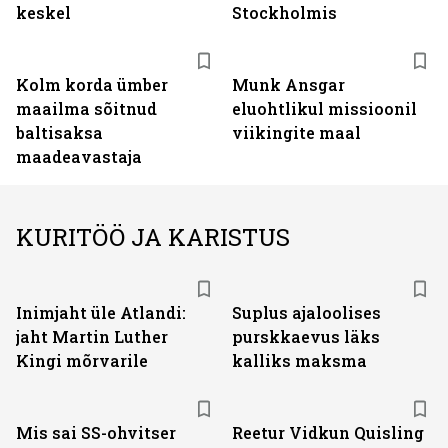
keskel
Stockholmis
Kolm korda ümber
Munk Ansgar
maailma sõitnud
eluohtlikul missioonil
baltisaksa
viikingite maal
maadeavastaja
KURITÖÖ JA KARISTUS
Inimjaht üle Atlandi:
Suplus ajaloolises
jaht Martin Luther
purskkaevus läks
Kingi mõrvarile
kalliks maksma
Mis sai SS-ohvitser
Reetur Vidkun Quisling