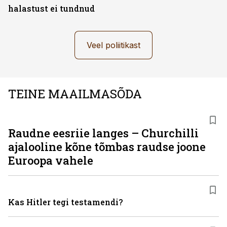
halastust ei tundnud
Veel poliitikast
TEINE MAAILMASÕDA
Raudne eesriie langes – Churchilli
ajalooline kõne tõmbas raudse joone
Euroopa vahele
Kas Hitler tegi testamendi?