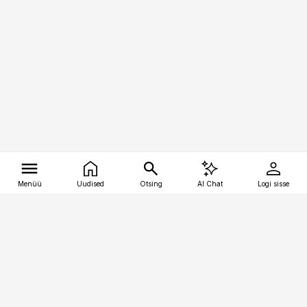
Menüü
Uudised
Otsing
AI Chat
Logi sisse
Vana-Lõuna 39/1, 19094 Tallinn
(+372) 667 0111
tellimiskeskus@aripaev.ee