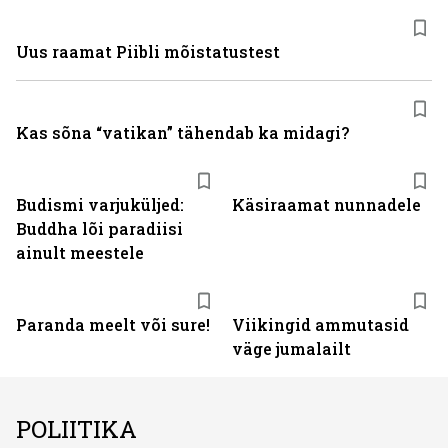
Uus raamat Piibli mõistatustest
Kas sõna “vatikan” tähendab ka midagi?
Budismi varjuküljed:
Käsiraamat nunnadele
Buddha lõi paradiisi
ainult meestele
Paranda meelt või sure!
Viikingid ammutasid
väge jumalailt
POLIITIKA