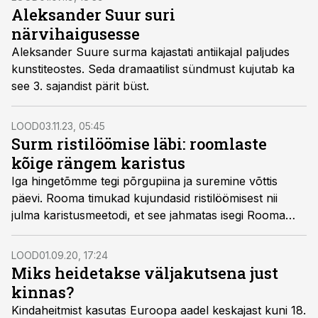
Aleksander Suur suri
närvihaigusesse
Aleksander Suure surma kajastati antiikajal paljudes
kunstiteostes. Seda dramaatilist sündmust kujutab ka
see 3. sajandist pärit büst.
LOOD
03.11.23, 05:45
Surm ristilöömise läbi: roomlaste
kõige rängem karistus
Iga hingetõmme tegi põrgupiina ja suremine võttis
päevi. Rooma timukad kujundasid ristilöömisest nii
julma karistusmeetodi, et see jahmatas isegi Rooma
enda eliiti. Jeesus ei olnud kaugeltki ainus ohver.
LOOD
01.09.20, 17:24
Miks heidetakse väljakutsena just
kinnas?
Kindaheitmist kasutas Euroopa aadel keskajast kuni 18.