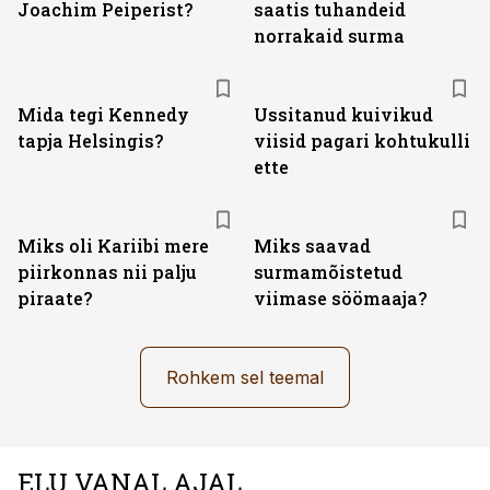
Joachim Peiperist?
saatis tuhandeid
norrakaid surma
Mida tegi Kennedy
Ussitanud kuivikud
tapja Helsingis?
viisid pagari kohtukulli
ette
Miks oli Kariibi mere
Miks saavad
piirkonnas nii palju
surmamõistetud
piraate?
viimase söömaaja?
Rohkem sel teemal
ELU VANAL AJAL