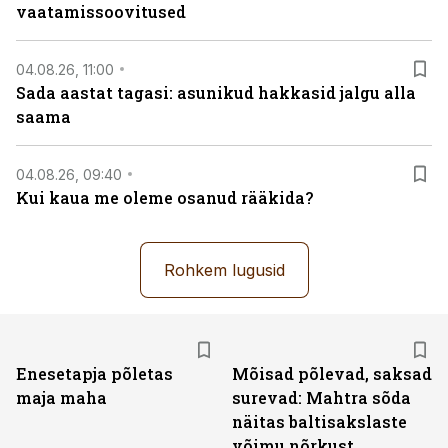
vaatamissoovitused
04.08.26, 11:00
Sada aastat tagasi: asunikud hakkasid jalgu alla
saama
04.08.26, 09:40
Kui kaua me oleme osanud rääkida?
Rohkem lugusid
Enesetapja põletas
Mõisad põlevad, saksad
maja maha
surevad: Mahtra sõda
näitas baltisakslaste
võimu nõrkust