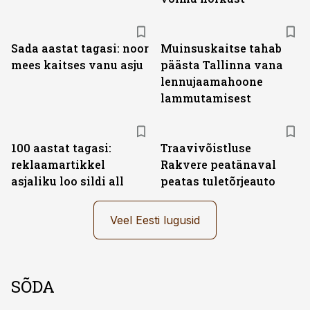
Sada aastat tagasi: noor
Muinsuskaitse tahab
mees kaitses vanu asju
päästa Tallinna vana
lennujaamahoone
lammutamisest
100 aastat tagasi:
Traavivõistluse
reklaamartikkel
Rakvere peatänaval
asjaliku loo sildi all
peatas tuletõrjeauto
Veel Eesti lugusid
SÕDA