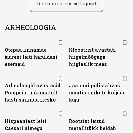
Rohkem sarnaseid lugusid
ARHEOLOOGIA
Otepää linnamäe
Kloostrist avastati
juurest leiti haruldasi
hiigelmõõgaga
esemeid
hiiglaslik mees
Arheoloogid avastasid
Jaapani põlisrahvas
Pompeist uskumatult
muutis imikute koljude
hästi säilinud fresko
kuju
Hispaaniast leiti
Rootsist leitud
Caesari nimega
metallitükk heidab