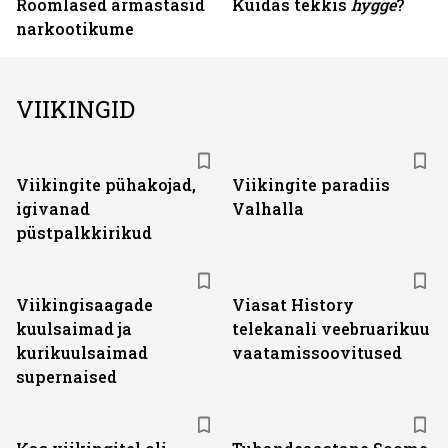
Roomlased armastasid
Kuidas tekkis
hygge
?
narkootikume
VIIKINGID
Viikingite pühakojad,
Viikingite paradiis
igivanad
Valhalla
püstpalkkirikud
ST
Viikingisaagade
Viasat History
kuulsaimad ja
telekanali veebruarikuu
kurikuulsaimad
vaatamissoovitused
supernaised