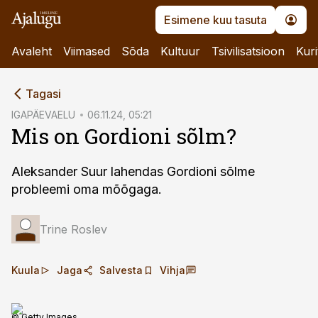
Esimene kuu tasuta
Avaleht
Viimased
Sõda
Kultuur
Tsivilisatsioon
Kuri
cebook
Tagasi
Twitter)
IGAPÄEVAELU
06.11.24, 05:21
Mis on Gordioni sõlm?
kedIn
ail
Aleksander Suur lahendas Gordioni sõlme
probleemi oma mõõgaga.
k
Trine Roslev
Kuula
Jaga
Salvesta
Vihja
© Getty Images