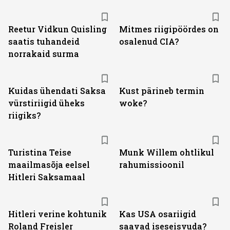
Reetur Vidkun Quisling
Mitmes riigipöördes on
saatis tuhandeid
osalenud CIA?
norrakaid surma
Kuidas ühendati Saksa
Kust pärineb termin
vürstiriigid üheks
woke?
riigiks?
Turistina Teise
Munk Willem ohtlikul
maailmasõja eelsel
rahumissioonil
Hitleri Saksamaal
Hitleri verine kohtunik
Kas USA osariigid
Roland Freisler
saavad iseseisvuda?