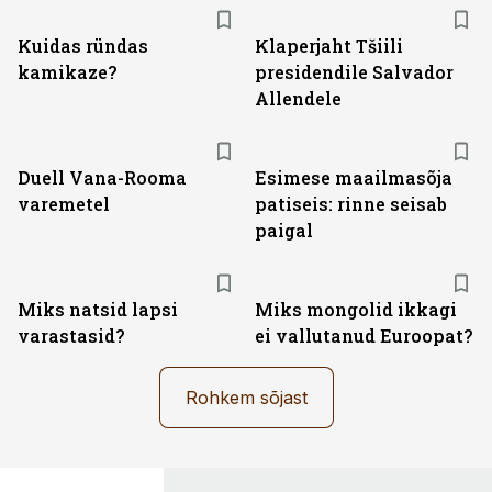
Kuidas ründas
Klaperjaht Tšiili
kamikaze?
presidendile Salvador
Allendele
Duell Vana-Rooma
Esimese maailmasõja
varemetel
patiseis: rinne seisab
paigal
Miks natsid lapsi
Miks mongolid ikkagi
varastasid?
ei vallutanud Euroopat?
Rohkem sõjast