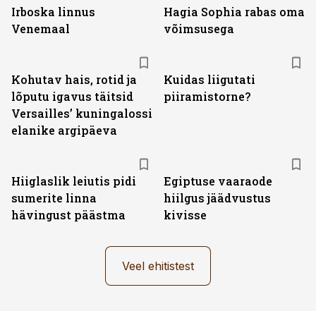
Irboska linnus
Hagia Sophia rabas oma
Venemaal
võimsusega
Kohutav hais, rotid ja
Kuidas liigutati
lõputu igavus täitsid
piiramistorne?
Versailles’ kuningalossi
elanike argipäeva
Hiiglaslik leiutis pidi
Egiptuse vaaraode
sumerite linna
hiilgus jäädvustus
hävingust päästma
kivisse
Veel ehitistest