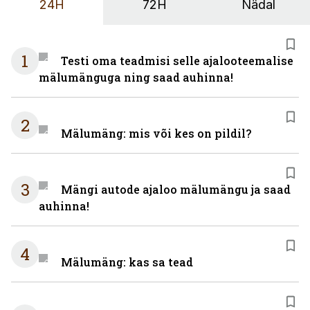
24H
72H
Nädal
1
Testi oma teadmisi selle ajalooteemalise
mälumänguga ning saad auhinna!
2
Mälumäng: mis või kes on pildil?
3
Mängi autode ajaloo mälumängu ja saad
auhinna!
4
Mälumäng: kas sa tead