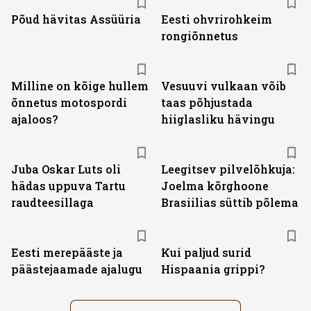
Põud hävitas Assüüria
Eesti ohvrirohkeim
rongiõnnetus
Milline on kõige hullem
Vesuuvi vulkaan võib
õnnetus motospordi
taas põhjustada
ajaloos?
hiiglasliku hävingu
Juba Oskar Luts oli
Leegitsev pilvelõhkuja:
hädas uppuva Tartu
Joelma kõrghoone
raudteesillaga
Brasiilias süttib põlema
Eesti merepääste ja
Kui paljud surid
päästejaamade ajalugu
Hispaania grippi?