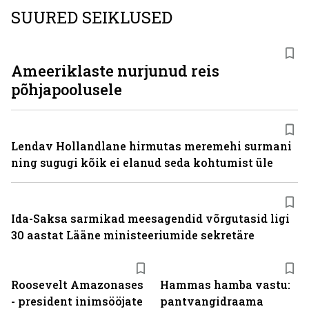
SUURED SEIKLUSED
Ameeriklaste nurjunud reis
põhjapoolusele
Lendav Hollandlane hirmutas meremehi surmani
ning sugugi kõik ei elanud seda kohtumist üle
Ida-Saksa sarmikad meesagendid võrgutasid ligi
30 aastat Lääne ministeeriumide sekretäre
Roosevelt Amazonases
Hammas hamba vastu:
- president inimsööjate
pantvangi­draama