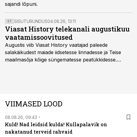
sajandi lõpuni.
SISUTURUNDUS
04.08.26, 13:11
ST
Viasat History telekanali augustikuu
vaatamissoovitused
Augustis viib Viasat History vaatajad paleede
salakäikudest maiade iidsetesse linnadesse ja Teise
maailmasõja kõige süngematesse peatükkidesse.
Kuninglike dünastiate intriigid, värsked arheoloogilised
avastused ning seni nägemata kaadrid Kolmanda riigi
argielust avavad ajaloo tuntud sündmused täiesti uuest
vaatenurgast. Viasat History on saadaval kõikide Eesti
teleoperaatorite kaudu. Tutvu telekavaga:
VIIMASED LOOD
viasathistory.eu/ee
08.08.26, 09:43
Kuld! Nad leidsid kulda! Kullapalavik on
nakatanud terveid rahvaid