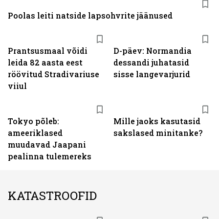
Poolas leiti natside lapsohvrite jäänused
Prantsusmaal võidi
D-päev: Normandia
leida 82 aasta eest
dessandi juhatasid
röövitud Stradivariuse
sisse langevarjurid
viiul
Tokyo põleb:
Mille jaoks kasutasid
ameeriklased
sakslased minitanke?
muudavad Jaapani
pealinna tulemereks
KATASTROOFID