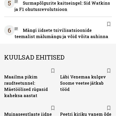
5
Surmapõlgurite kaitseingel: Sid Watkins
ja F1 ohutusrevolutsioon
6
Mängi iidsete tsivilisatsioonide
teemalist mälumängu ja võid võita auhinna
KUULSAD EHITISED
Maailma pikim
Läbi Venemaa kulgev
raudteetunnel:
Soome veetee jätkab
Mäetöölised rügasid
tööd
kaheksa aastat
Muinaseestlaste iidne
Peetri kiriku vanem õde