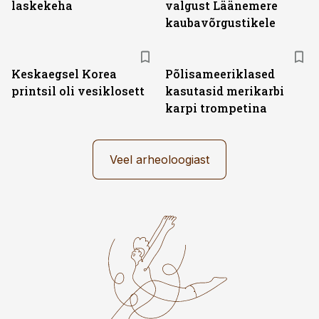
laskekeha
valgust Läänemere
kaubavõrgustikele
Keskaegsel Korea
Põlisameeriklased
printsil oli vesiklosett
kasutasid merikarbi
karpi trompetina
Veel arheoloogiast