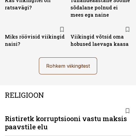
Kas viikingitel oli
Tuhandeaastane Soome
ratsavägi?
sõdalane polnud ei
mees ega naine
Miks röövisid viikingid
Viikingid võtsid oma
naisi?
hobused laevaga kaasa
Rohkem viikingitest
RELIGIOON
Ristiretk korruptsiooni vastu maksis
paavstile elu