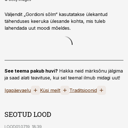
Väljendit „Gordioni sõlm“ kasutatakse ülekantud
tähenduses keeruka ülesande kohta, mis tuleb
lahendada uut moodi mõeldes.
See teema pakub huvi?
Hakka neid märksõnu jälgima
ja saad alati teavituse, kui sel teemal ilmub midagi uut!
Igapäevaelu
Küsi meilt
Traditsioonid
SEOTUD LOOD
LOOD
01.07.19, 18:39