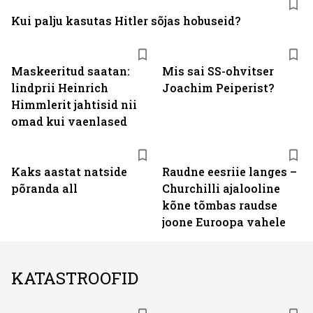
Kui palju kasutas Hitler sõjas hobuseid?
Maskeeritud saatan:
Mis sai SS-ohvitser
lindprii Heinrich
Joachim Peiperist?
Himmlerit jahtisid nii
omad kui vaenlased
Kaks aastat natside
Raudne eesriie langes –
põranda all
Churchilli ajalooline
kõne tõmbas raudse
joone Euroopa vahele
KATASTROOFID