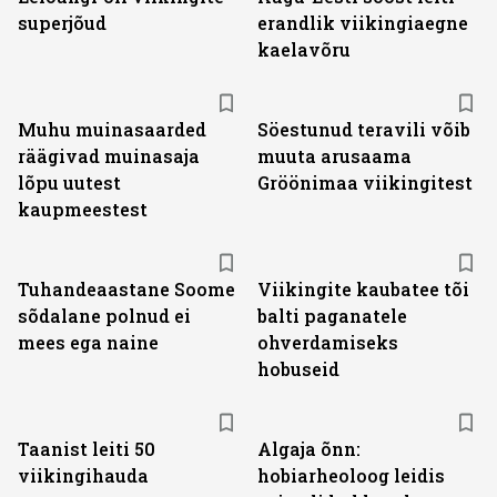
superjõud
erandlik viikingiaegne
kaelavõru
Muhu muinasaarded
Söestunud teravili võib
räägivad muinasaja
muuta arusaama
lõpu uutest
Gröönimaa viikingitest
kaupmeestest
Tuhandeaastane Soome
Viikingite kaubatee tõi
sõdalane polnud ei
balti paganatele
mees ega naine
ohverdamiseks
hobuseid
Taanist leiti 50
Algaja õnn:
viikingihauda
hobiarheoloog leidis