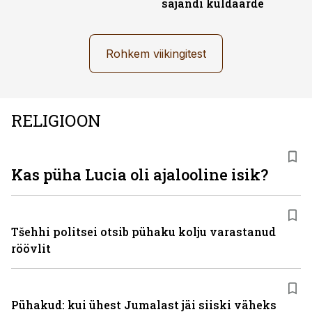
sajandi kuldaarde
Rohkem viikingitest
RELIGIOON
Kas püha Lucia oli ajalooline isik?
Tšehhi politsei otsib pühaku kolju varastanud
röövlit
Pühakud: kui ühest Jumalast jäi siiski väheks