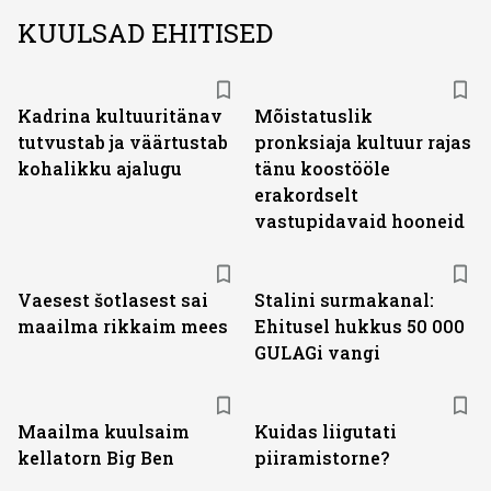
KUULSAD EHITISED
Kadrina kultuuritänav
Mõistatuslik
tutvustab ja väärtustab
pronksiaja kultuur rajas
kohalikku ajalugu
tänu koostööle
erakordselt
vastupidavaid hooneid
Vaesest šotlasest sai
Stalini surmakanal:
maailma rikkaim mees
Ehitusel hukkus 50 000
GULAGi vangi
Maailma kuulsaim
Kuidas liigutati
kellatorn Big Ben
piiramistorne?