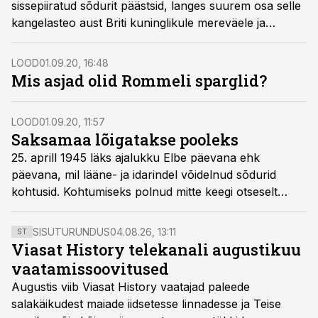
sissepiiratud sõdurit päästsid, langes suurem osa selle
kangelasteo aust Briti kuninglikule mereväele ja
õhuväele. Päästeoperatsiooni tegelikud kangelased
olid aga ennastohverdavalt sõdinud järelväed, kes
LOOD
01.09.20, 16:48
võitlesid sakslasi kinni hoides viimse meheni.
Mis asjad olid Rommeli sparglid?
LOOD
01.09.20, 11:57
Saksamaa lõigatakse pooleks
25. aprill 1945 läks ajalukku Elbe päevana ehk
päevana, mil lääne- ja idarindel võidelnud sõdurid
kohtusid. Kohtumiseks polnud mitte keegi otseselt
valmistunud ja seepärast hakkasid venelased
ameeriklasi tulistama. Need lasud osutusid külma sõja
SISUTURUNDUS
04.08.26, 13:11
ST
esimesteks.
Viasat History telekanali augustikuu
vaatamissoovitused
Augustis viib Viasat History vaatajad paleede
salakäikudest maiade iidsetesse linnadesse ja Teise