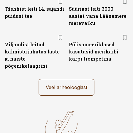
Tšehhist leiti 14. sajandi
Süüriast leiti 3000
puidust tee
aastat vana Läänemere
merevaiku
Viljandist leitud
Põlisameeriklased
kalmistu juhatas laste
kasutasid merikarbi
ja naiste
karpi trompetina
põgenikelaagrini
Veel arheoloogiast