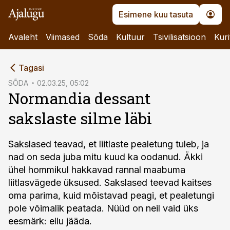
Esimene kuu tasuta
Avaleht
Viimased
Sõda
Kultuur
Tsivilisatsioon
Kuri
cebook
Tagasi
Twitter)
SÕDA
02.03.25, 05:02
Normandia dessant
kedIn
sakslaste silme läbi
ail
k
Sakslased teavad, et liitlaste peale­tung tuleb, ja
nad on seda juba mitu kuud ka oodanud. Äkki
ühel hommikul hakkavad rannal maabuma
liitlasvägede üksused. Sakslased teevad kaitses
oma parima, kuid mõistavad peagi, et pealetungi
pole võimalik peatada. Nüüd on neil vaid üks
eesmärk: ellu jääda.