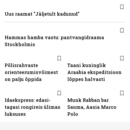
Uus raamat "Jäljetult kadunud"
Hammas hamba vastu: pantvangi­draama
Stockholmis
Põlisrahvaste
Taani kuninglik
orienteerumisvõimest
Araabia ekspeditsioon
on palju õppida
lõppes halvasti
Idaekspress: edasi-
Munk Rabban bar
tagasi rongireis ülimas
Sauma, Aasia Marco
luksuses
Polo