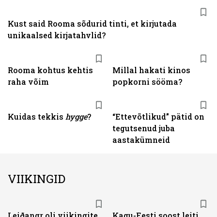
Kust said Rooma sõdurid tinti, et kirjutada
unikaalsed kirjatahvlid?
Rooma kohtus kehtis
Millal hakati kinos
raha võim
popkorni sööma?
Kuidas tekkis
hygge
?
“Ettevõtlikud” pätid on
tegutsenud juba
aastakümneid
VIIKINGID
Leiðangr oli viikingite
Kagu-Eesti soost leiti