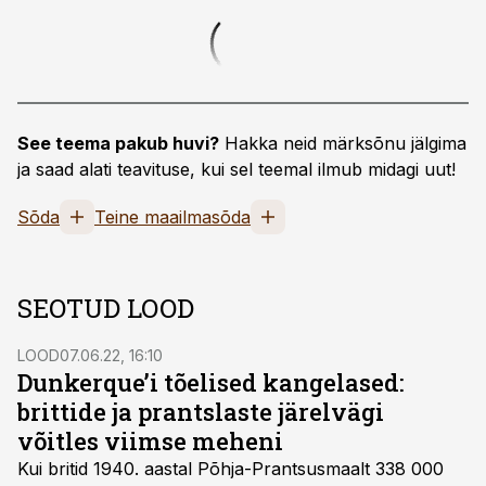
See teema pakub huvi?
Hakka neid märksõnu jälgima
ja saad alati teavituse, kui sel teemal ilmub midagi uut!
Sõda
Teine maailmasõda
SEOTUD LOOD
LOOD
07.06.22, 16:10
Dunkerque’i tõelised kangelased:
brittide ja prantslaste järelvägi
võitles viimse meheni
Kui britid 1940. aastal Põhja-Prantsusmaalt 338 000