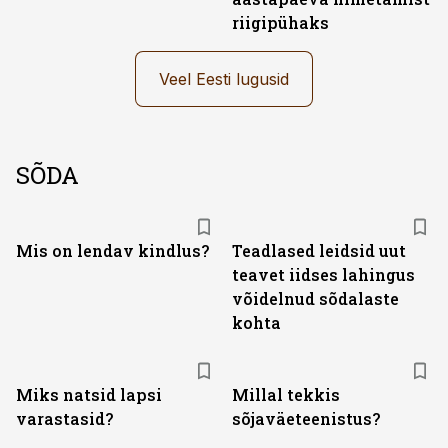
riigipühaks
Veel Eesti lugusid
SÕDA
Mis on lendav kindlus?
Teadlased leidsid uut
teavet iidses lahingus
võidelnud sõdalaste
kohta
Miks natsid lapsi
Millal tekkis
varastasid?
sõjaväeteenistus?