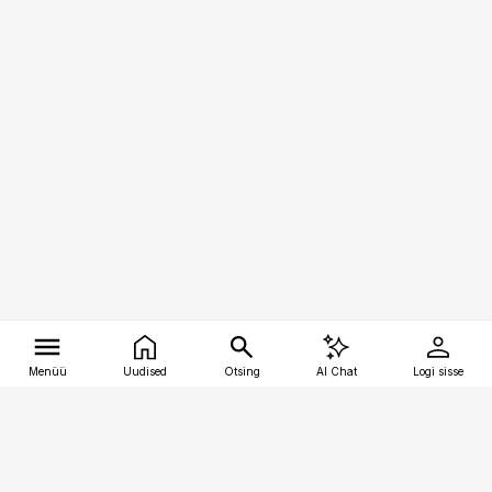
Menüü
Uudised
Otsing
AI Chat
Logi sisse
Vana-Lõuna 39/1, 19094 Tallinn