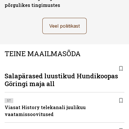
põrgulikes tingimustes
Veel poliitikast
TEINE MAAILMASÕDA
Salapärased luustikud Hundikoopas
Göringi maja all
ST
Viasat History telekanali juulikuu
vaatamissoovitused