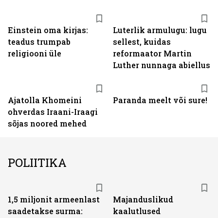
Einstein oma kirjas:
Luterlik armulugu: lugu
teadus trumpab
sellest, kuidas
religiooni üle
reformaator Martin
Luther nunnaga abiellus
Ajatolla Khomeini
Paranda meelt või sure!
ohverdas Iraani-Iraagi
sõjas noored mehed
POLIITIKA
1,5 miljonit armeenlast
Majanduslikud
saadetakse surma:
kaalutlused