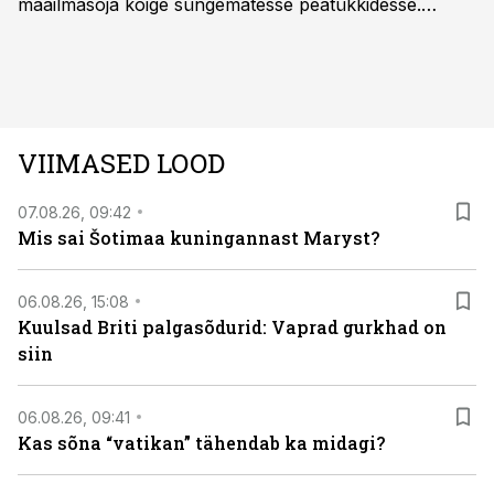
maailmasõja kõige süngematesse peatükkidesse.
Kuninglike dünastiate intriigid, värsked arheoloogilised
avastused ning seni nägemata kaadrid Kolmanda riigi
argielust avavad ajaloo tuntud sündmused täiesti uuest
vaatenurgast. Viasat History on saadaval kõikide Eesti
teleoperaatorite kaudu. Tutvu telekavaga:
VIIMASED LOOD
viasathistory.eu/ee
07.08.26, 09:42
Mis sai Šotimaa kuningannast Maryst?
06.08.26, 15:08
Kuulsad Briti palgasõdurid: Vaprad gurkhad on
siin
06.08.26, 09:41
Kas sõna “vatikan” tähendab ka midagi?