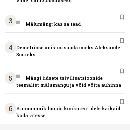
vahel sai 130aastaseks
3
Mälumäng: kas sa tead
4
Demetriose unistus saada uueks Aleksander
Suureks
5
Mängi iidsete tsivilisatsioonide
teemalist mälumängu ja võid võita auhinna
6
Kinoomanik loopis konkurentidele kaikaid
kodaratesse