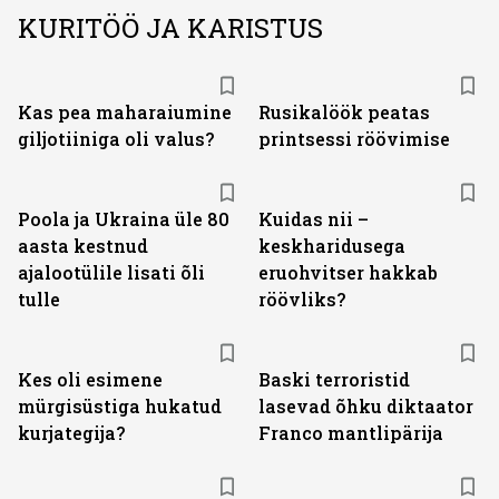
KURITÖÖ JA KARISTUS
Kas pea maharaiumine
Rusikalöök peatas
giljotiiniga oli valus?
printsessi röövimise
Poola ja Ukraina üle 80
Kuidas nii –
aasta kestnud
keskharidusega
ajalootülile lisati õli
eruohvitser hakkab
tulle
röövliks?
Kes oli esimene
Baski terroristid
mürgisüstiga hukatud
lasevad õhku diktaator
kurjategija?
Franco mantlipärija