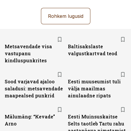
Rohkem lugusid
Metsavendade visa
Baltisakslaste
vastupanu
valgustkartvad teod
kindluspunkrites
Sood varjavad ajaloo
Eesti muuseumist tuli
saladusi: metsavendade
välja maailmas
maapealsed punkrid
ainulaadne ripats
Mälumäng: “Kevade”
Eesti Muinsuskaitse
Arno
Selts taotleb Tartu rahu
aastapäeva nimetamist