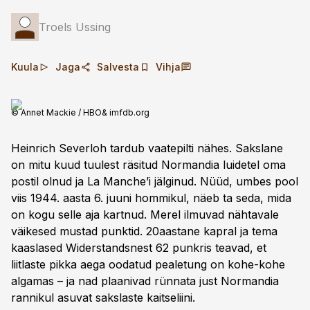
Troels Ussing
Kuula
Jaga
Salvesta
Vihja
© Annet Mackie / HBO& imfdb.org
Heinrich Severloh tardub vaatepilti nähes. Sakslane
on mitu kuud tuulest räsitud Normandia luidetel oma
postil olnud ja La Manche’i jälginud. Nüüd, umbes pool
viis 1944. aasta 6. juuni hommikul, näeb ta seda, mida
on kogu selle aja kartnud. Merel ilmuvad nähtavale
väikesed mustad punktid. 20aastane kapral ja tema
kaaslased Widerstandsnest 62 punkris teavad, et
liitlaste pikka aega oodatud pealetung on kohe-kohe
algamas – ja nad plaanivad rünnata just Normandia
rannikul asuvat sakslaste kaitseliini.