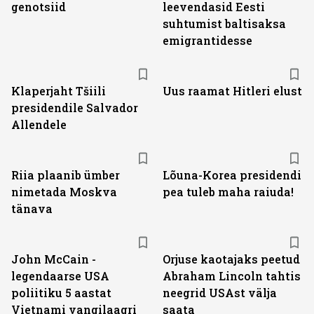
genotsiid
leevendasid Eesti
suhtumist baltisaksa
emigrantidesse
Klaperjaht Tšiili
Uus raamat Hitleri elust
presidendile Salvador
Allendele
Riia plaanib ümber
Lõuna-Korea presidendi
nimetada Moskva
pea tuleb maha raiuda!
tänava
John McCain -
Orjuse kaotajaks peetud
legendaarse USA
Abraham Lincoln tahtis
poliitiku 5 aastat
neegrid USAst välja
Vietnami vangilaagri
saata