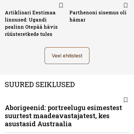
Artiklisari Eestimaa
Parthenoni sisemus oli
linnused: Ugandi
hämar
pealinn Otepää hävis
rüüsteretkede tules
Veel ehitistest
SUURED SEIKLUSED
Aborigeenid: portreelugu esimestest
suurtest maadeavastajatest, kes
asustasid Austraalia