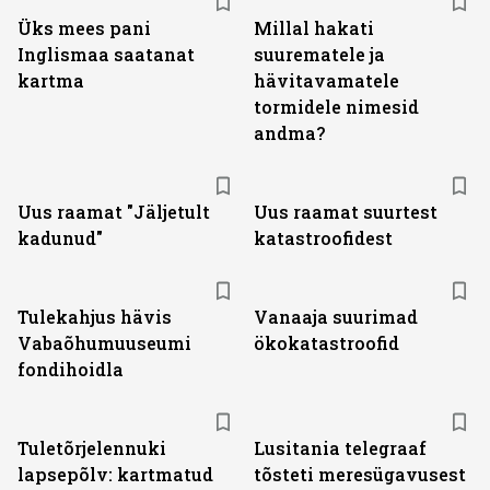
Üks mees pani
Millal hakati
Inglismaa saatanat
suurematele ja
kartma
hävitavamatele
tormidele nimesid
andma?
Uus raamat "Jäljetult
Uus raamat suurtest
kadunud"
katastroofidest
Tulekahjus hävis
Vanaaja suurimad
Vabaõhumuuseumi
ökokatastroofid
fondihoidla
Tuletõrjelennuki
Lusitania telegraaf
lapsepõlv: kartmatud
tõsteti meresügavusest