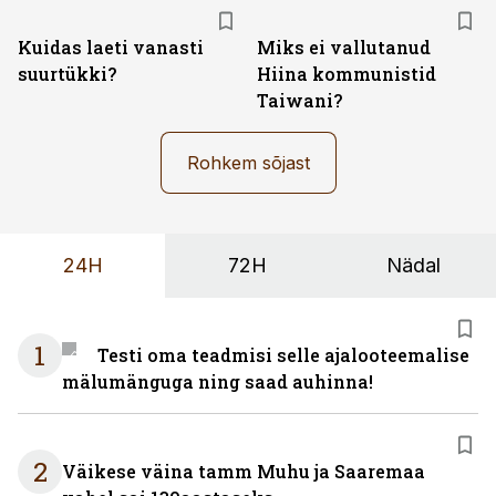
Kuidas laeti vanasti
Miks ei vallutanud
suurtükki?
Hiina kommunistid
Taiwani?
Rohkem sõjast
24H
72H
Nädal
1
Testi oma teadmisi selle ajalooteemalise
mälumänguga ning saad auhinna!
2
Väikese väina tamm Muhu ja Saaremaa