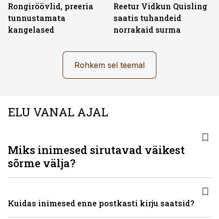
Rongiröövlid, preeria
Reetur Vidkun Quisling
tunnustamata
saatis tuhandeid
kangelased
norrakaid surma
Rohkem sel teemal
ELU VANAL AJAL
Miks inimesed sirutavad väikest
sõrme välja?
Kuidas inimesed enne postkasti kirju saatsid?