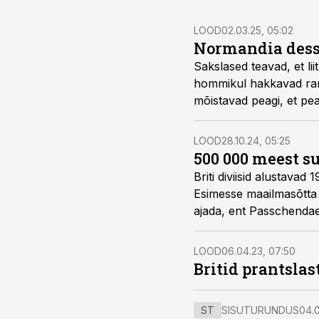
LOOD
02.03.25, 05:02
Normandia dessa
Sakslased teavad, et liitlaste peal
hommikul hakkavad ran
mõistavad peagi, et pea
LOOD
28.10.24, 05:25
500 000 meest s
Briti diviisid alustavad
Esimesse maailmasõtta
ajada, ent Passchendae
põlvkond noori mehi.
LOOD
06.04.23, 07:50
Britid prantsla
ST
SISUTURUNDUS
04.0