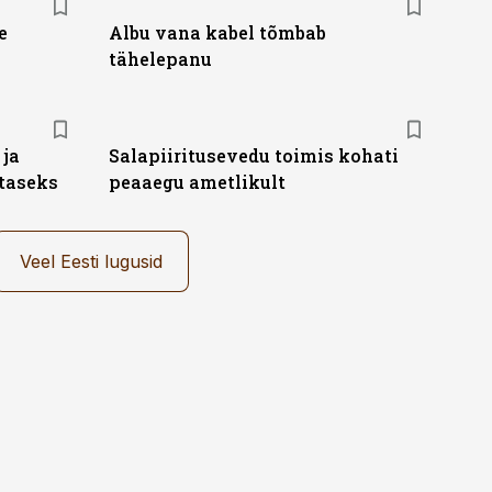
e
Albu vana kabel tõmbab
tähelepanu
ja
Salapiiritusevedu toimis kohati
taseks
peaaegu ametlikult
Veel Eesti lugusid