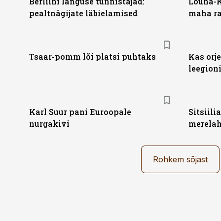
Berliini languse tunnistajad:
Lõuna-K
pealtnägijate läbielamised
maha ra
Tsaar-pomm lõi platsi puhtaks
Kas orj
leegion
Karl Suur pani Euroopale
Sitsiili
nurgakivi
merelah
Rohkem sõjast