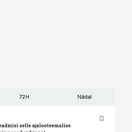
72H
Nädal
eadmisi selle ajalooteemalise