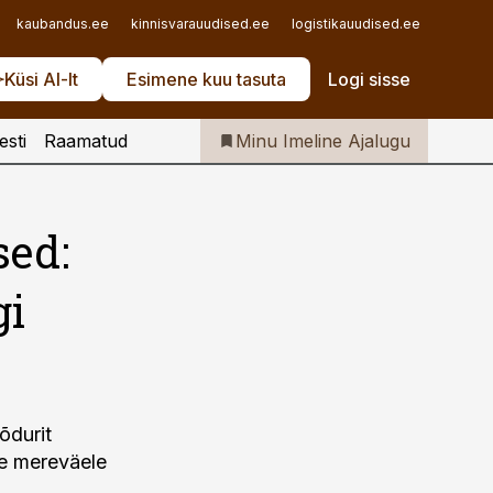
Iseteenindus
kaubandus.ee
kinnisvarauudised.ee
logistikauudised.ee
mu.ee
Telli Imeline Ajalugu
Küsi AI-lt
Esimene kuu tasuta
Logi sisse
esti
Raamatud
Minu Imeline Ajalugu
sed:
gi
õdurit
le mereväele