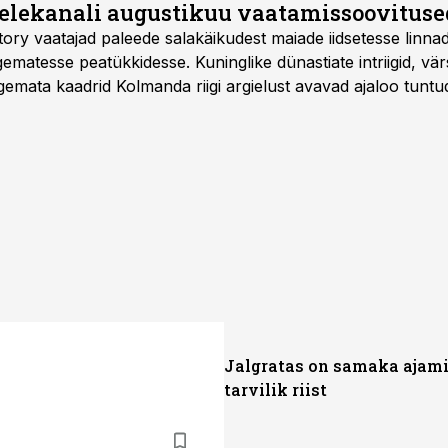
telekanali augustikuu vaatamissoovituse
story vaatajad paleede salakäikudest maiade iidsetesse linna
matesse peatükkidesse. Kuninglike dünastiate intriigid, vär
gemata kaadrid Kolmanda riigi argielust avavad ajaloo tuntu
sat History on saadaval kõikide Eesti teleoperaatorite kaud
Jalgratas on samaka ajami
tarvilik riist