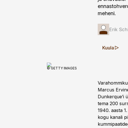
ennastohverd
meheni.
Erik Schl
Kuula
© GETTY IMAGES
Varahommikuse
Marcus Ervine
Dunkerque’i üm
tema 200 surmv
1940. aasta 1.
kogu kanali pi
kummipaatideg