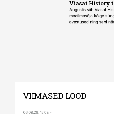
Viasat History 
Augustis viib Viasat Hi
maailmasõja kõige sünge
avastused ning seni nä
uuest vaatenurgast. Via
viasathistory.eu/ee
VIIMASED LOOD
06.08.26, 15:08