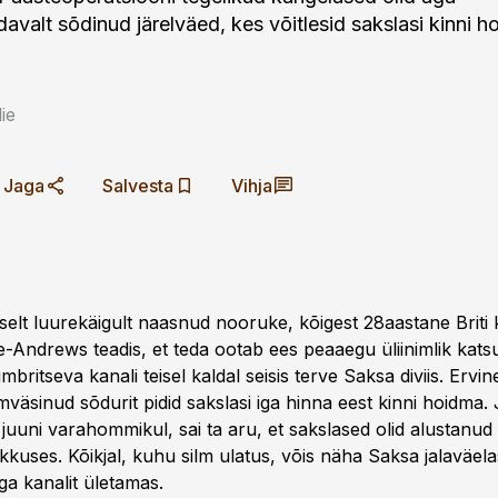
avalt sõdinud järelväed, kes võitlesid sakslasi kinni h
ie
Jaga
Salvesta
Vihja
lt luurekäigult naasnud nooruke, kõigest 28aastane Briti
-Andrews teadis, et teda ootab ees peaaegu üliinimlik kat
britseva kanali teisel kaldal seisis terve Saksa diviis. Ervi
äsinud sõdurit pidid sakslasi iga hinna eest kinni hoidma. J
 juuni varahommikul, sai ta aru, et sakslased olid alustanu
kkuses. Kõikjal, kuhu silm ulatus, võis näha Saksa jala­väela
a kanalit ületamas.