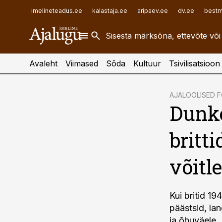
ehitusuudised.ee
raamatupidaja.ee
imelineteadus.ee
kalastaja.ee
aripaev.ee
dv.ee
bestm
finantsuudised.ee
toostusuudised.ee
aritehnoloogia.ee
Avaleht
Viimased
Sõda
Kultuur
Tsivilisatsioon
cebook
AJALOOLISED 
Dunke
Twitter)
kedIn
britti
ail
võitl
k
Kui britid 1
päästsid, la
ja õhuväele.