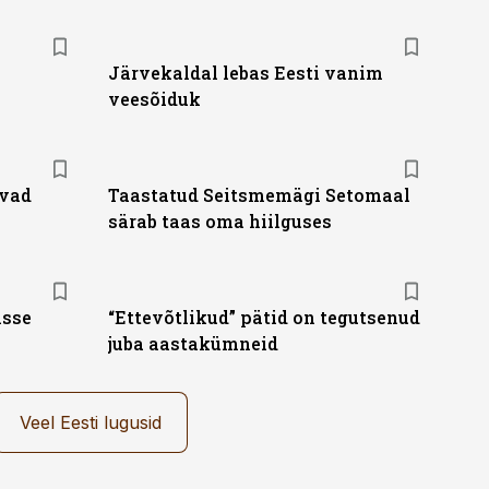
Järvekaldal lebas Eesti vanim
veesõiduk
tvad
Taastatud Seitsmemägi Setomaal
särab taas oma hiilguses
isse
“Ettevõtlikud” pätid on tegutsenud
juba aastakümneid
Veel Eesti lugusid