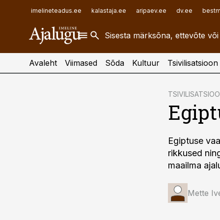
ehitusuudised.ee
raamatupidaja.ee
imelineteadus.ee
kalastaja.ee
aripaev.ee
dv.ee
bestm
finantsuudised.ee
toostusuudised.ee
aritehnoloogia.ee
Avaleht
Viimased
Sõda
Kultuur
Tsivilisatsioon
cebook
TSIVILISATSIO
Egipt
Twitter)
kedIn
Egiptuse vaa
ail
rikkused nin
k
maailma aja
Mette Iv