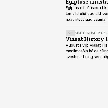
Egiptuse unustat
Egiptus oli rüüstatud ku
templid olid pooleldi va
naabritest jagu saama,
ST
SISUTURUNDUS
04.0
Viasat History 
Augustis viib Viasat Hi
maailmasõja kõige sünge
avastused ning seni nä
uuest vaatenurgast. Via
viasathistory.eu/ee