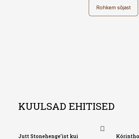
Rohkem sõjast
KUULSAD EHITISED
Jutt Stonehenge’ist kui
Kórintho