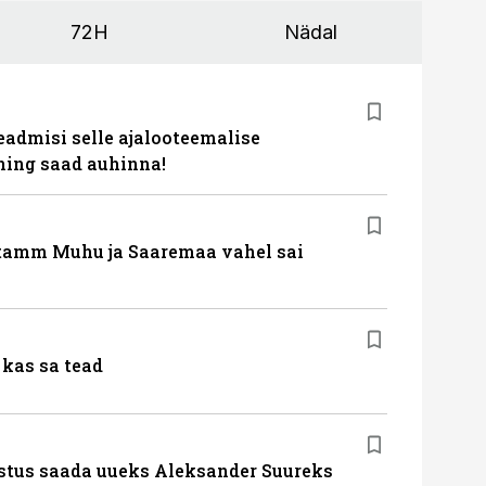
72H
Nädal
eadmisi selle ajalooteemalise
ing saad auhinna!
tamm Muhu ja Saaremaa vahel sai
kas sa tead
stus saada uueks Aleksander Suureks