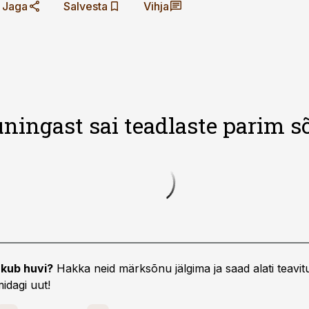
Jaga
Salvesta
Vihja
ningast sai teadlaste parim s
kub huvi?
Hakka neid märksõnu jälgima ja saad alati teavitu
idagi uut!