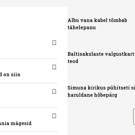
Albu vana kabel tõmbab
tähelepanu
Baltisakslaste valgustkar
teod
 on siin
Simuna kirikus pühitseti s
haruldane hõbepärg
ania mägesid