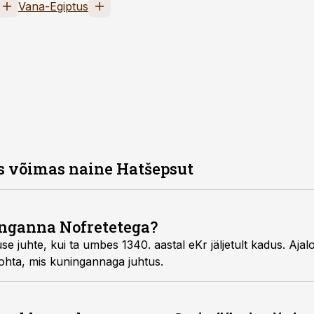
Vana-Egiptus
es võimas naine Hatšepsut
inganna Nofretetega?
se juhte, kui ta umbes 1340. aastal eKr jäljetult kadus. Ajaloo
kohta, mis kuningannaga juhtus.