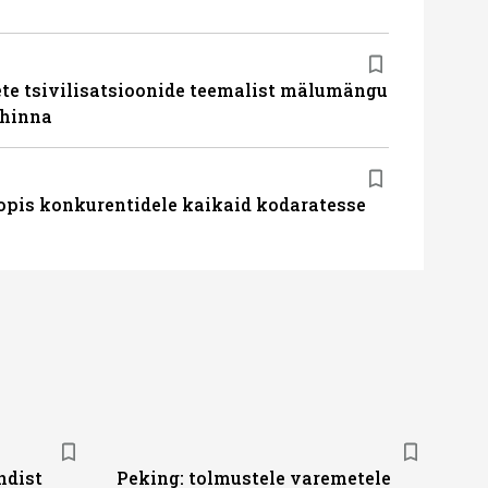
te tsivilisatsioonide teemalist mälumängu
uhinna
pis konkurentidele kaikaid kodaratesse
andist
Peking: tolmustele varemetele