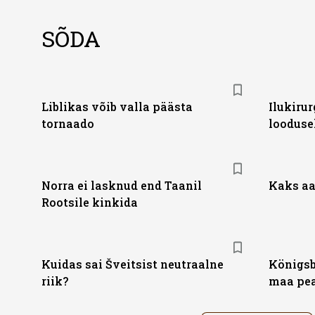
SÕDA
Liblikas võib valla päästa
Ilukirur
tornaado
looduse
Norra ei lasknud end Taanil
Kaks aa
Rootsile kinkida
Kuidas sai Šveitsist neutraalne
Königsb
riik?
maa pea