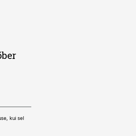
õber
se, kui sel