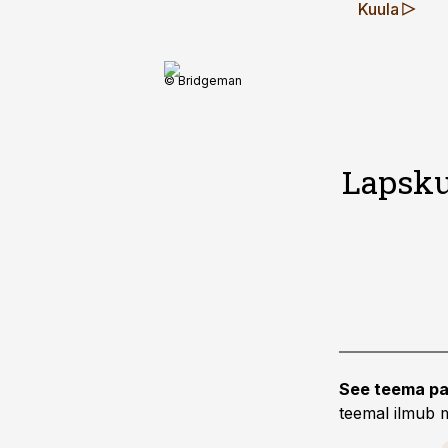
Kuula
© Bridgeman
Lapsku
See teema pa
teemal ilmub m