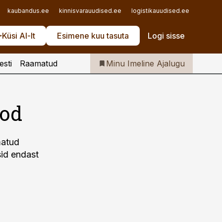
Iseteenindus
kaubandus.ee
kinnisvarauudised.ee
logistikauudised.ee
mu.ee
Telli Imeline Ajalugu
Küsi AI-lt
Esimene kuu tasuta
Logi sisse
esti
Raamatud
Minu Imeline Ajalugu
aod
matud
sid endast