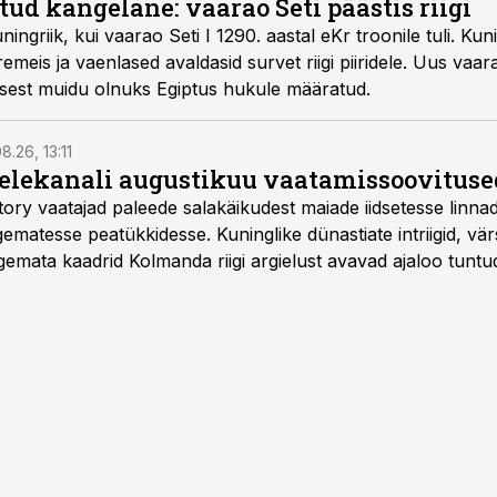
ud kangelane: vaarao Seti päästis riigi
ningriik, kui vaarao Seti I 1290. aastal eKr troonile tuli. Kun
remeis ja vaenlased avaldasid survet riigi piiridele. Uus vaar
 sest muidu olnuks Egiptus hukule määratud.
8.26, 13:11
telekanali augustikuu vaatamissoovituse
story vaatajad paleede salakäikudest maiade iidsetesse linna
matesse peatükkidesse. Kuninglike dünastiate intriigid, vär
gemata kaadrid Kolmanda riigi argielust avavad ajaloo tuntu
sat History on saadaval kõikide Eesti teleoperaatorite kaud