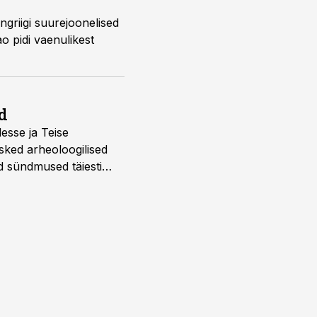
ingriigi suurejoonelised
ao pidi vaenulikest
d
desse ja Teise
sked arheoloogilised
d sündmused täiesti
u. Tutvu telekavaga: