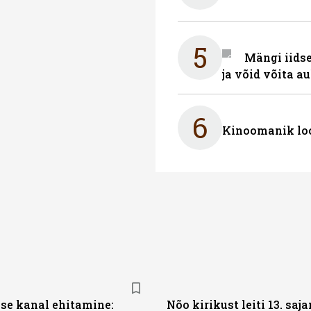
5
Mängi iidse
ja võid võita a
6
Kinoomanik loo
se kanal ehitamine:
Nõo kirikust leiti 13. saj