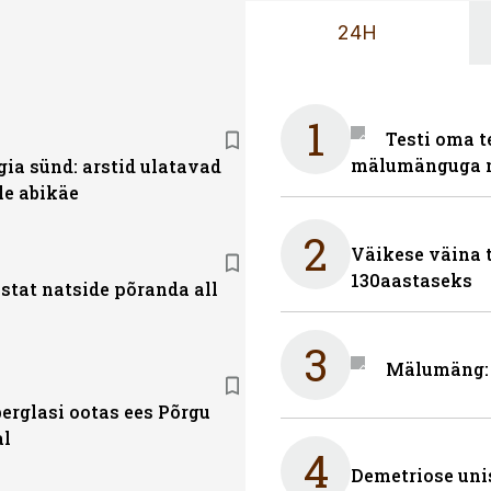
24H
1
Testi oma t
mälumänguga n
gia sünd: arstid ulatavad
le abikäe
2
Väikese väina 
130aastaseks
stat natside põranda all
3
Mälumäng: 
erglasi ootas ees Põrgu
l
4
Demetriose uni