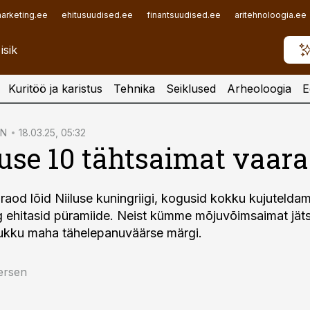
arketing.ee
ehitusuudised.ee
finantsuudised.ee
aritehnoloogia.ee
Kuritöö ja karistus
Tehnika
Seiklused
Arheoloogia
E
ON
18.03.25, 05:32
use 10 tähtsaimat vaar
raod lõid Niiluse kuningriigi, kogusid kokku kujutelda
g ehitasid püramiide. Neist kümme mõju­võimsa­imat jät
lukku maha tähelepanuväärse märgi.
ersen