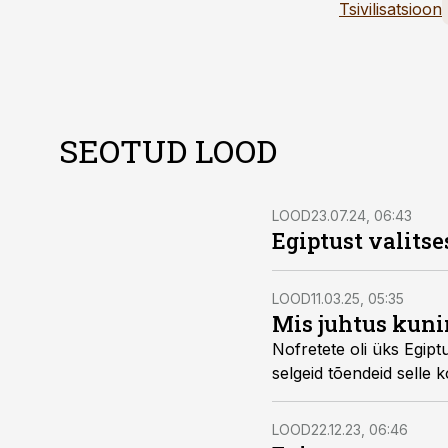
Tsivilisatsioon
SEOTUD LOOD
LOOD
23.07.24, 06:43
Egiptust valits
LOOD
11.03.25, 05:35
Mis juhtus kun
Nofretete oli üks Egiptu
selgeid tõendeid selle 
LOOD
22.12.23, 06:46