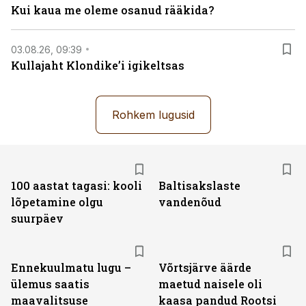
Kui kaua me oleme osanud rääkida?
03.08.26, 09:39
Kullajaht Klondike’i igikeltsas
Rohkem lugusid
100 aastat tagasi: kooli
Baltisakslaste
lõpetamine olgu
vandenõud
suurpäev
Ennekuulmatu lugu –
Võrtsjärve äärde
ülemus saatis
maetud naisele oli
maavalitsuse
kaasa pandud Rootsi