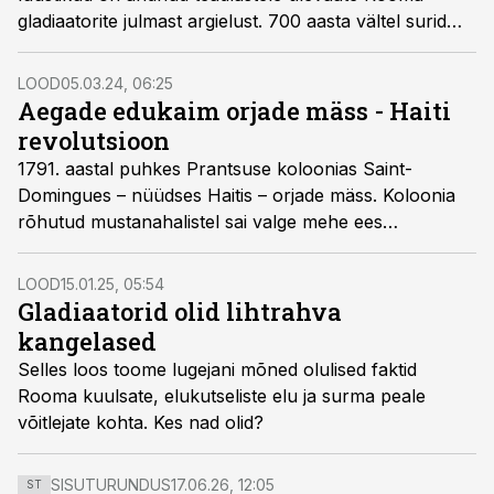
gladiaatorite julmast argielust. 700 aasta vältel surid
orjastatud võitlejad roomlaste lõbustamiseks. Samal
ajal kui publik juubeldas, võitlesid need põlatud
LOOD
05.03.24, 06:25
meelelahutajad oma elu eest.
Aegade edukaim orjade mäss - Haiti
revolutsioon
1791. aastal puhkes Prantsuse koloonias Saint-
Domingues – nüüdses Haitis – orjade mäss. Koloonia
rõhutud mustanahalistel sai valge mehe ees
kummardamisest villand. Ülestõus kujunes kõigi
aegade edukaimaks orjade mässuks.
LOOD
15.01.25, 05:54
Gladiaatorid olid lihtrahva
kangelased
Selles loos toome lugejani mõned olulised faktid
Rooma kuulsate, elukutseliste elu ja surma peale
võitlejate kohta. Kes nad olid?
SISUTURUNDUS
17.06.26, 12:05
ST