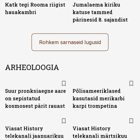
Katk tegi Rooma riigist
Jumalaema kiriku
hauakambri
katuse tammed
pärinesid 8. sajandist
Rohkem sarnaseid lugusid
ARHEOLOOGIA
Suur pronksiaegne aare
Põlisameeriklased
on sepistatud
kasutasid merikarbi
kosmosest pärit rauast
karpi trompetina
ST
ST
Viasat History
Viasat History
telekanali jaanuarikuu
telekanali märtsikuu