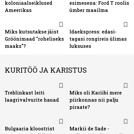
koloniaalseiklused
esimesena: Ford T roolis
Ameerikas
ümber maailma
Miks kutsutakse jäist
Idaekspress: edasi-
Gröönimaad "roheliseks
tagasi rongireis ülimas
maaks"?
luksuses
KURITÖÖ JA KARISTUS
Treblinkast leiti
Miks oli Kariibi mere
laagrivalvurite hauad
piirkonnas nii palju
piraate?
Bulgaaria kloostrist
Markii de Sade -