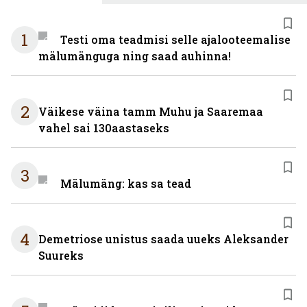
1
Testi oma teadmisi selle ajalooteemalise
mälumänguga ning saad auhinna!
2
Väikese väina tamm Muhu ja Saaremaa
vahel sai 130aastaseks
3
Mälumäng: kas sa tead
4
Demetriose unistus saada uueks Aleksander
Suureks