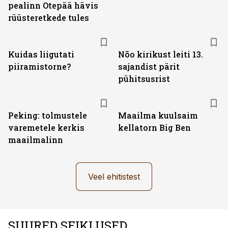
pealinn Otepää hävis
rüüsteretkede tules
Kuidas liigutati
Nõo kirikust leiti 13.
piiramistorne?
sajandist pärit
pühitsusrist
Peking: tolmustele
Maailma kuulsaim
varemetele kerkis
kellatorn Big Ben
maailmalinn
Veel ehitistest
SUURED SEIKLUSED