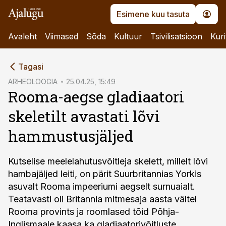
Esimene kuu tasuta
Avaleht
Viimased
Sõda
Kultuur
Tsivilisatsioon
Kuri
cebook
Tagasi
Twitter)
ARHEOLOOGIA
25.04.25, 15:49
Rooma-aegse gladiaatori
kedIn
skeletilt avastati lõvi
ail
hammustusjäljed
k
Kutselise meelelahutusvõitleja skelett, millelt lõvi
hambajäljed leiti, on pärit Suurbritannias Yorkis
asuvalt Rooma impeeriumi aegselt surnuaialt.
Teatavasti oli Britannia mitmesaja aasta vältel
Rooma provints ja roomlased tõid Põhja-
Inglismaale kaasa ka gladiaatorivõitluste