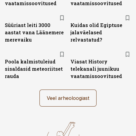
vaatamissoovitused
vaatamissoovitused
Süüriast leiti 3000
Kuidas olid Egiptuse
aastat vana Läänemere
jalaväelased
merevaiku
relvastatud?
ST
Poola kalmistuleiud
Viasat History
sisaldasid meteoriitset
telekanali juunikuu
rauda
vaatamissoovitused
Veel arheoloogiast