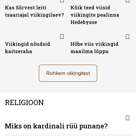
Kas Sõrvest leiti
Kõik teed viisid
tsaariajal viikingilaev?
viikingite pealinna
Hedebysse
Viikingid nõudsid
Hõbe viis viikingid
kaitseraha
maailma lõppu
Rohkem viikingitest
RELIGIOON
Miks on kardinali rüü punane?