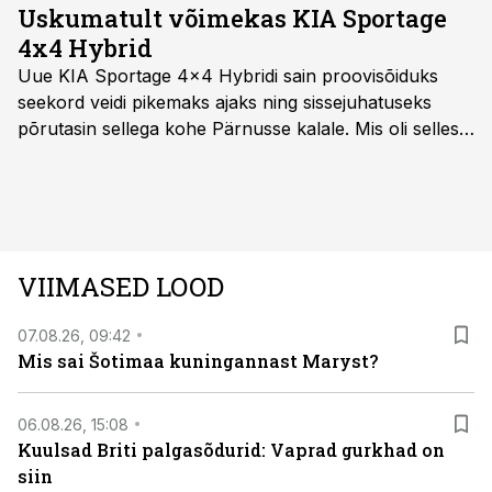
Uskumatult võimekas KIA Sportage
4x4 Hybrid
Uue KIA Sportage 4x4 Hybridi sain proovisõiduks
seekord veidi pikemaks ajaks ning sissejuhatuseks
põrutasin sellega kohe Pärnusse kalale. Mis oli selles
autos head ja millised olid vead saab teada, kui lugeda
läbi järgnev lugu.
VIIMASED LOOD
07.08.26, 09:42
Mis sai Šotimaa kuningannast Maryst?
06.08.26, 15:08
Kuulsad Briti palgasõdurid: Vaprad gurkhad on
siin