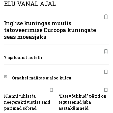
ELU VANAL AJAL
Inglise kuningas muutis
tätoveerimise Euroopa kuningate
seas moeasjaks
7 ajaloolist hotelli
Oraakel määras ajaloo kulgu
Klanni juhist ja
“Ettevõtlikud” pätid on
neegeraktivistist said
tegutsenud juba
parimad sõbrad
aastakümneid