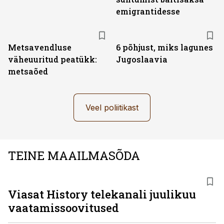
emigrantidesse
Metsavendluse
6 põhjust, miks lagunes
väheuuritud peatükk:
Jugoslaavia
metsaõed
Veel poliitikast
TEINE MAAILMASÕDA
ST
Viasat History telekanali juulikuu
vaatamissoovitused