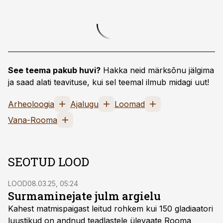
See teema pakub huvi?
Hakka neid märksõnu jälgima
ja saad alati teavituse, kui sel teemal ilmub midagi uut!
Arheoloogia
Ajalugu
Loomad
Vana-Rooma
SEOTUD LOOD
LOOD
08.03.25, 05:24
Surmaminejate julm argielu
Kahest matmispaigast leitud rohkem kui 150 gladiaatori
luustikud on andnud teadlastele ülevaate Rooma