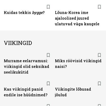
Kuidas tekkis
hygge
?
Lõuna-Korea ime
ajaloolised juured
ulatuvad väga kaugele
VIIKINGID
Murrame eelarvamusi:
Miks röövisid viikingid
viikingid olid seksikad
naisi?
seelikukütid
Kas viikingid panid
Viikingite lõbusad
endile ise hüüdnimed?
jõulud