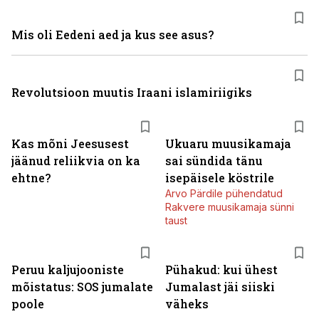
Mis oli Eedeni aed ja kus see asus?
Revolutsioon muutis Iraani islamiriigiks
Kas mõni Jeesusest
Ukuaru muusikamaja
jäänud reliikvia on ka
sai sündida tänu
ehtne?
isepäisele köstrile
Arvo Pärdile pühendatud
Rakvere muusikamaja sünni
taust
Peruu kaljujooniste
Pühakud: kui ühest
mõistatus: SOS jumalate
Jumalast jäi siiski
poole
väheks