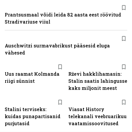
Prantsusmaal võidi leida 82 aasta eest röövitud
Stradivariuse viiul
Auschwitzi surmavabrikust pääsesid eluga
vähesed
Uus raamat Kolmanda
Rževi hakklihamasin:
riigi sünnist
Stalin saatis lahingusse
kaks miljonit meest
ST
Stalini terviseks:
Viasat History
kuidas punapartisanid
telekanali veebruarikuu
purjutasid
vaatamissoovitused