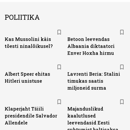
POLIITIKA
Kas Mussolini käis
Betoon leevendas
tõesti ninalõikusel?
Albaania diktaatori
Enver Hoxha hirmu
Albert Speer ehitas
Lavrenti Beria: Stalini
Hitleri unistuse
timukas saatis
miljoneid surma
Klaperjaht Tšiili
Majanduslikud
presidendile Salvador
kaalutlused
Allendele
leevendasid Eesti
suhtumist baltisaksa