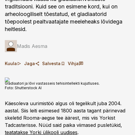
traditsiooni. Kuid see on esimene kord, kui on
arheoloogiliselt tõestatud, et gladiaatorid
tõepoolest pealtvaatajate meeleheaks lõvidega
heitlesid.
Madis Aesma
Kuula
Jaga
Salvesta
Vihja
Gladiaatori ja lõvi vastasseis tehisintellekti kujutluses.
Foto:
Shutterstock AI
Käesoleva uurimistöö algus oli tegelikult juba 2004.
aastal. Siis leiti esimesed 1800 aasta tagant pärinevad
skeletid Rooma-aegse tee äärest, mis viis Yorkist
Tadcasterisse. Nüüd said paika viimased pusletükid,
teatatakse Yorki ülikooli uudises
.