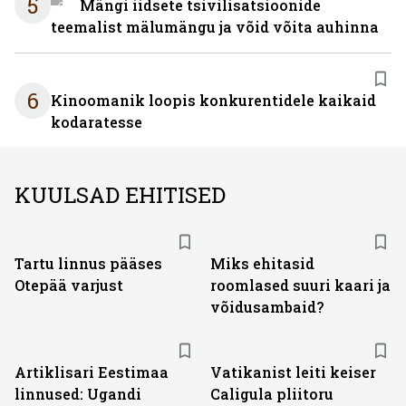
5
Mängi iidsete tsivilisatsioonide
teemalist mälumängu ja võid võita auhinna
6
Kinoomanik loopis konkurentidele kaikaid
kodaratesse
KUULSAD EHITISED
Tartu linnus pääses
Miks ehitasid
Otepää varjust
roomlased suuri kaari ja
võidusambaid?
Artiklisari Eestimaa
Vatikanist leiti keiser
linnused: Ugandi
Caligula pliitoru