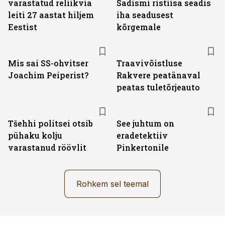
varastatud reliikvia
Sadismi ristiisa seadis
leiti 27 aastat hiljem
iha seadusest
Eestist
kõrgemale
Mis sai SS-ohvitser
Traavivõistluse
Joachim Peiperist?
Rakvere peatänaval
peatas tuletõrjeauto
Tšehhi politsei otsib
See juhtum on
pühaku kolju
eradetektiiv
varastanud röövlit
Pinkertonile
Rohkem sel teemal