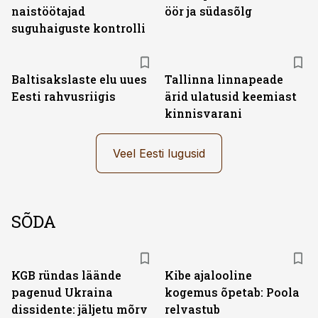
naistöötajad
öör ja südasõlg
suguhaiguste kontrolli
Baltisakslaste elu uues
Tallinna linnapeade
Eesti rahvusriigis
ärid ulatusid keemiast
kinnisvarani
Veel Eesti lugusid
SÕDA
KGB ründas läände
Kibe ajalooline
pagenud Ukraina
kogemus õpetab: Poola
dissidente: jäljetu mõrv
relvastub