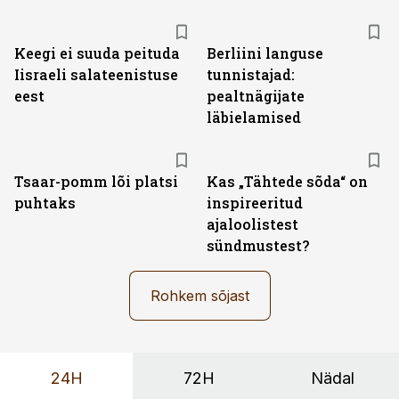
Keegi ei suuda peituda
Berliini languse
Iisraeli salateenistuse
tunnistajad:
eest
pealtnägijate
läbielamised
Tsaar-pomm lõi platsi
Kas „Tähtede sõda“ on
puhtaks
inspireeritud
ajaloolistest
sündmustest?
Rohkem sõjast
24H
72H
Nädal