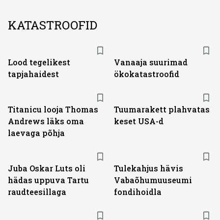
KATASTROOFID
Lood tegelikest
Vanaaja suurimad
tapjahaidest
ökokatastroofid
Titanicu looja Thomas
Tuumarakett plahvatas
Andrews läks oma
keset USA-d
laevaga põhja
Juba Oskar Luts oli
Tulekahjus hävis
hädas uppuva Tartu
Vabaõhumuuseumi
raudteesillaga
fondihoidla