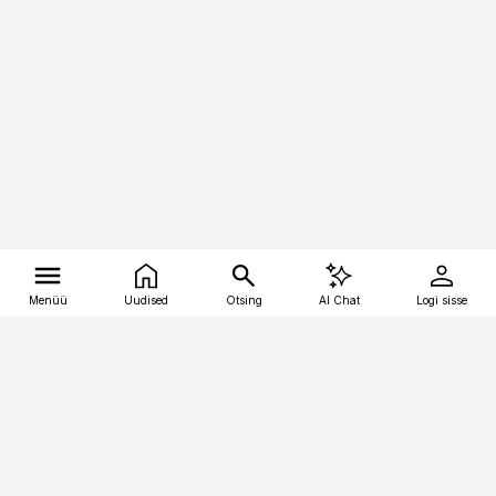
Menüü
Uudised
Otsing
AI Chat
Logi sisse
Vana-Lõuna 39/1, 19094 Tallinn
(+372) 667 0111
tellimiskeskus@aripaev.ee