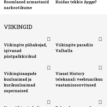
Roomlased armastasid
Kuidas tekkis
hygge
?
narkootikume
VIIKINGID
Viikingite pühakojad,
Viikingite paradiis
igivanad
Valhalla
püstpalkkirikud
ST
Viikingisaagade
Viasat History
kuulsaimad ja
telekanali veebruarikuu
kurikuulsaimad
vaatamissoovitused
supernaised