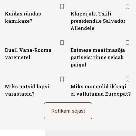
Kuidas ründas
Klaperjaht Tšiili
kamikaze?
presidendile Salvador
Allendele
Duell Vana-Rooma
Esimese maailmasõja
varemetel
patiseis: rinne seisab
paigal
Miks natsid lapsi
Miks mongolid ikkagi
varastasid?
ei vallutanud Euroopat?
Rohkem sõjast