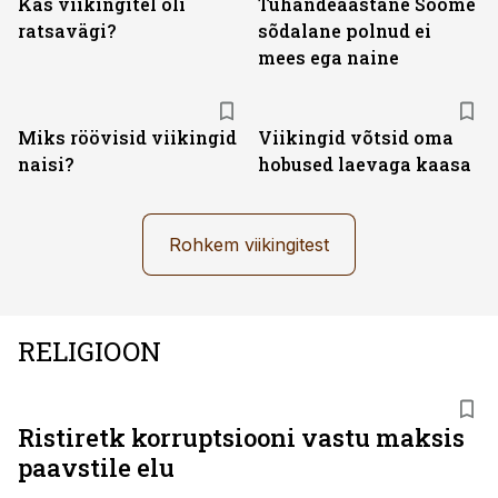
Kas viikingitel oli
Tuhandeaastane Soome
ratsavägi?
sõdalane polnud ei
mees ega naine
Miks röövisid viikingid
Viikingid võtsid oma
naisi?
hobused laevaga kaasa
Rohkem viikingitest
RELIGIOON
Ristiretk korruptsiooni vastu maksis
paavstile elu