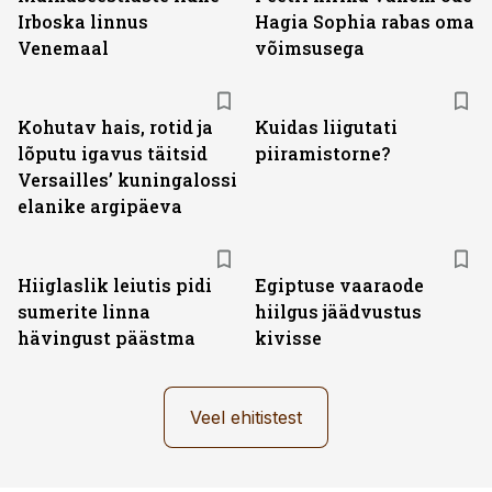
Irboska linnus
Hagia Sophia rabas oma
Venemaal
võimsusega
Kohutav hais, rotid ja
Kuidas liigutati
lõputu igavus täitsid
piiramistorne?
Versailles’ kuningalossi
elanike argipäeva
Hiiglaslik leiutis pidi
Egiptuse vaaraode
sumerite linna
hiilgus jäädvustus
hävingust päästma
kivisse
Veel ehitistest