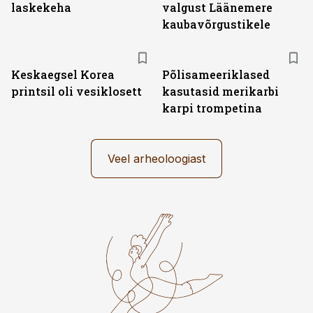
laskekeha
valgust Läänemere
kaubavõrgustikele
Keskaegsel Korea
Põlisameeriklased
printsil oli vesiklosett
kasutasid merikarbi
karpi trompetina
Veel arheoloogiast