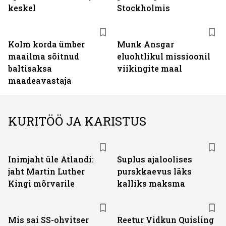
keskel
Stockholmis
Kolm korda ümber
Munk Ansgar
maailma sõitnud
eluohtlikul missioonil
baltisaksa
viikingite maal
maadeavastaja
KURITÖÖ JA KARISTUS
Inimjaht üle Atlandi:
Suplus ajaloolises
jaht Martin Luther
purskkaevus läks
Kingi mõrvarile
kalliks maksma
Mis sai SS-ohvitser
Reetur Vidkun Quisling