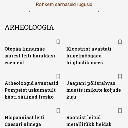
Rohkem sarnaseid lugusid
ARHEOLOOGIA
Otepää linnamäe
Kloostrist avastati
juurest leiti haruldasi
hiigelmõõgaga
esemeid
hiiglaslik mees
Arheoloogid avastasid
Jaapani põlisrahvas
Pompeist uskumatult
muutis imikute koljude
hästi säilinud fresko
kuju
Hispaaniast leiti
Rootsist leitud
Caesari nimega
metallitükk heidab