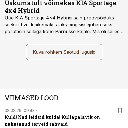
Uskumatult võimekas KIA Sportage
4x4 Hybrid
Uue KIA Sportage 4x4 Hybridi sain proovisõiduks
seekord veidi pikemaks ajaks ning sissejuhatuseks
põrutasin sellega kohe Pärnusse kalale. Mis oli selles
autos head ja millised olid vead saab teada, kui lugeda
läbi järgnev lugu.
Kuva rohkem Seotud lugusid
VIIMASED LOOD
08.08.26, 09:43
Kuld! Nad leidsid kulda! Kullapalavik on
nakatanud terveid rahvaid