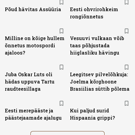
Põud hävitas Assüüria
Eesti ohvrirohkeim
rongiõnnetus
Milline on kõige hullem
Vesuuvi vulkaan võib
õnnetus motospordi
taas põhjustada
ajaloos?
hiiglasliku hävingu
Juba Oskar Luts oli
Leegitsev pilvelõhkuja:
hädas uppuva Tartu
Joelma kõrghoone
raudteesillaga
Brasiilias süttib põlema
Eesti merepääste ja
Kui paljud surid
päästejaamade ajalugu
Hispaania grippi?