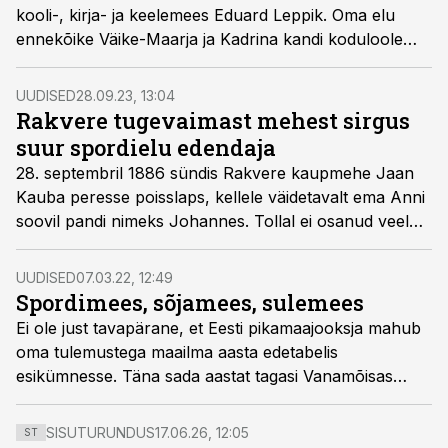
kooli-, kirja- ja keelemees Eduard Leppik. Oma elu
ennekõike Väike-Maarja ja Kadrina kandi koduloole
pühendanud mehe sünnist möödub täna 100 aastat.
UUDISED
28.09.23, 13:04
Rakvere tugevaimast mehest sirgus
suur spordielu edendaja
28. septembril 1886 sündis Rakvere kaupmehe Jaan
Kauba peresse poisslaps, kellele väidetavalt ema Anni
soovil pandi nimeks Johannes. Tollal ei osanud veel
keegi arvata, et Johannes Kaubast saab tuntud
sportlane ja Eesti spordielu üks juhtfiguure.
UUDISED
07.03.22, 12:49
Spordimees, sõjamees, sulemees
Ei ole just tavapärane, et Eesti pikamaajooksja mahub
oma tulemustega maailma aasta edetabelis
esikümnesse. Täna sada aastat tagasi Vanamõisas
sündinud Valdu Lillakas seda suutis.
SISUTURUNDUS
17.06.26, 12:05
ST