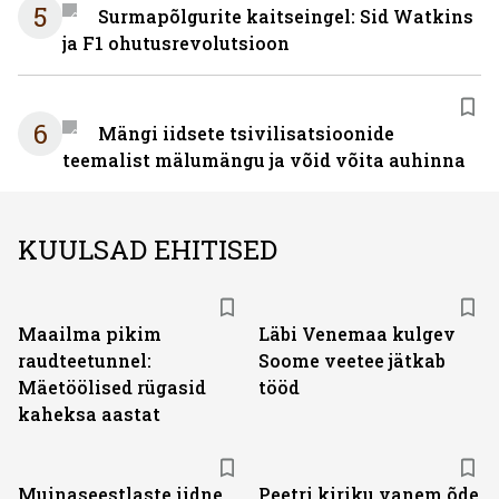
5
Surmapõlgurite kaitseingel: Sid Watkins
ja F1 ohutusrevolutsioon
6
Mängi iidsete tsivilisatsioonide
teemalist mälumängu ja võid võita auhinna
KUULSAD EHITISED
Maailma pikim
Läbi Venemaa kulgev
raudteetunnel:
Soome veetee jätkab
Mäetöölised rügasid
tööd
kaheksa aastat
Muinaseestlaste iidne
Peetri kiriku vanem õde