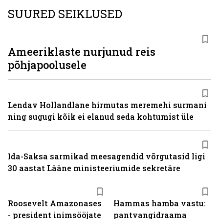
SUURED SEIKLUSED
Ameeriklaste nurjunud reis
põhjapoolusele
Lendav Hollandlane hirmutas meremehi surmani
ning sugugi kõik ei elanud seda kohtumist üle
Ida-Saksa sarmikad meesagendid võrgutasid ligi
30 aastat Lääne ministeeriumide sekretäre
Roosevelt Amazonases
Hammas hamba vastu:
- president inimsööjate
pantvangi­draama