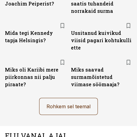
Joachim Peiperist?
saatis tuhandeid
norrakaid surma
Mida tegi Kennedy
Ussitanud kuivikud
tapja Helsingis?
viisid pagari kohtukulli
ette
Miks oli Kariibi mere
Miks saavad
piirkonnas nii palju
surmamõistetud
piraate?
viimase söömaaja?
Rohkem sel teemal
ELU VANAL AJAL