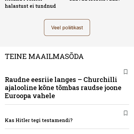
halastust ei tundnud
Veel poliitikast
TEINE MAAILMASÕDA
Raudne eesriie langes – Churchilli
ajalooline kõne tõmbas raudse joone
Euroopa vahele
Kas Hitler tegi testamendi?