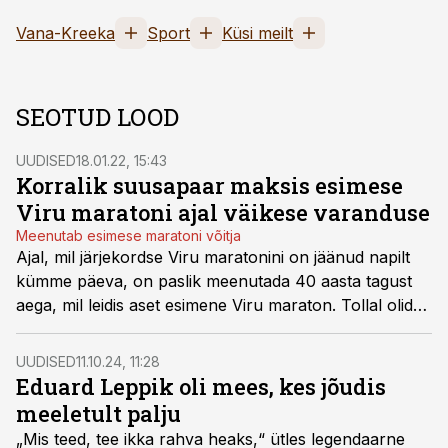
Vana-Kreeka
Sport
Küsi meilt
SEOTUD LOOD
UUDISED
18.01.22, 15:43
Korralik suusapaar maksis esimese
Viru maratoni ajal väikese varanduse
Meenutab esimese maratoni võitja
Ajal, mil järjekordse Viru maratonini on jäänud napilt
kümme päeva, on paslik meenutada 40 aasta tagust
aega, mil leidis aset esimene Viru maraton. Tollal olid
etteotsa jõudmiseks lisaks heale suusavormile
hädavajalikud ka defitsiitsed välismaised plastiksuusad.
UUDISED
11.10.24, 11:28
Eduard Leppik oli mees, kes jõudis
meeletult palju
„Mis teed, tee ikka rahva heaks,“ ütles legendaarne