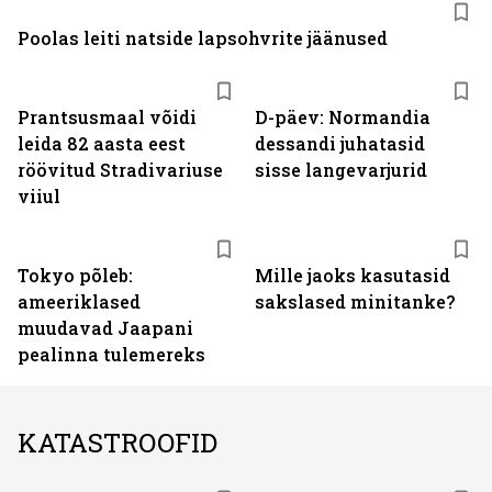
Poolas leiti natside lapsohvrite jäänused
Prantsusmaal võidi
D-päev: Normandia
leida 82 aasta eest
dessandi juhatasid
röövitud Stradivariuse
sisse langevarjurid
viiul
Tokyo põleb:
Mille jaoks kasutasid
ameeriklased
sakslased minitanke?
muudavad Jaapani
pealinna tulemereks
KATASTROOFID