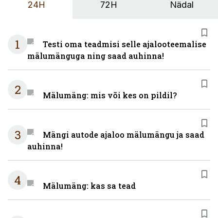
24H
72H
Nädal
1
Testi oma teadmisi selle ajalooteemalise
mälumänguga ning saad auhinna!
2
Mälumäng: mis või kes on pildil?
3
Mängi autode ajaloo mälumängu ja saad
auhinna!
4
Mälumäng: kas sa tead