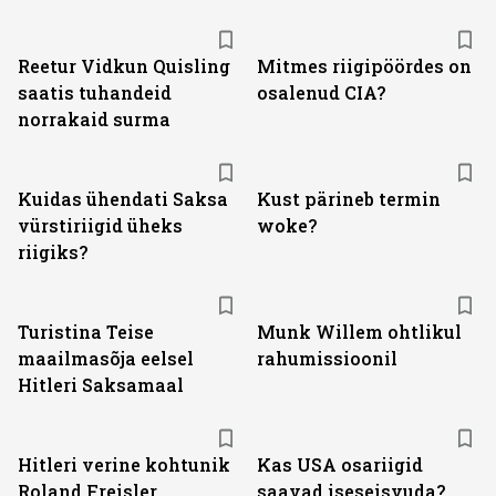
Reetur Vidkun Quisling
Mitmes riigipöördes on
saatis tuhandeid
osalenud CIA?
norrakaid surma
Kuidas ühendati Saksa
Kust pärineb termin
vürstiriigid üheks
woke?
riigiks?
Turistina Teise
Munk Willem ohtlikul
maailmasõja eelsel
rahumissioonil
Hitleri Saksamaal
Hitleri verine kohtunik
Kas USA osariigid
Roland Freisler
saavad iseseisvuda?