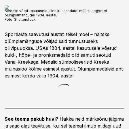
Medalid võeti kasutusele alles kolmandatel müüdisaegsetel
olümpiamängudel 1904. aastal.
Foto:
Shutterstock
Sportlaste saavutusi austati teisel moel – näiteks
olümpiamängude võitjad said tunnustuseks
oliivipuuoksa. USAs 1884. aastal kasutusele võetud
kuld-, hõbe- ja pronks­medalid olid samuti seotud
Vana-Kreekaga. Medalid sümboliseerisid Kreeka
muinasloo kolme esimest ajastut. Olümpiamedaleid anti
esimest korda välja 1904. aastal.
See teema pakub huvi?
Hakka neid märksõnu jälgima
ja saad alati teavituse, kui sel teemal ilmub midagi uut!