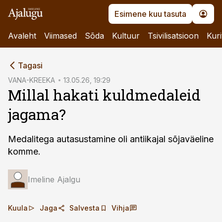
Esimene kuu tasuta
Avaleht
Viimased
Sõda
Kultuur
Tsivilisatsioon
Kuri
cebook
Tagasi
Twitter)
VANA-KREEKA
13.05.26, 19:29
Millal hakati kuldmedaleid
kedIn
jagama?
ail
k
Medalitega autasustamine oli antiikajal sõjaväeline
komme.
Imeline Ajalgu
Kuula
Jaga
Salvesta
Vihja