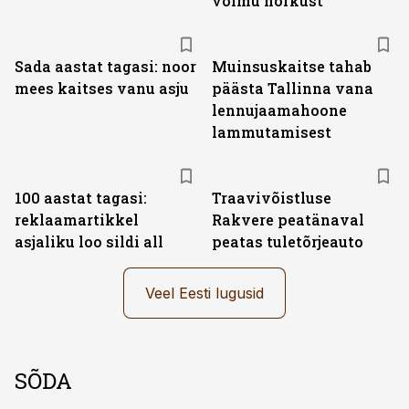
võimu nõrkust
Sada aastat tagasi: noor
Muinsuskaitse tahab
mees kaitses vanu asju
päästa Tallinna vana
lennujaamahoone
lammutamisest
100 aastat tagasi:
Traavivõistluse
reklaamartikkel
Rakvere peatänaval
asjaliku loo sildi all
peatas tuletõrjeauto
Veel Eesti lugusid
SÕDA