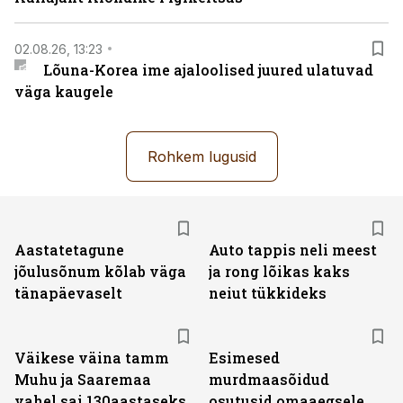
02.08.26, 13:23
Lõuna-Korea ime ajaloolised juured ulatuvad
väga kaugele
Rohkem lugusid
Aastatetagune
Auto tappis neli meest
jõulusõnum kõlab väga
ja rong lõikas kaks
tänapäevaselt
neiut tükkideks
Väikese väina tamm
Esimesed
Muhu ja Saaremaa
murdmaasõidud
vahel sai 130aastaseks
osutusid omaaegsele