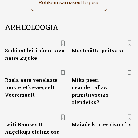
Rohkem sarnaseid lugusid
ARHEOLOOGIA
Serbiast leiti sünnitava
Mustmätta peitvara
naise kujuke
Roela aare venelaste
Miks peeti
rüüsteretke-aegselt
neandertallasi
Vooremaalt
primitiivseiks
olendeiks?
Leiti Ramses II
Maiade kiirtee džunglis
hiigelkuju oluline osa