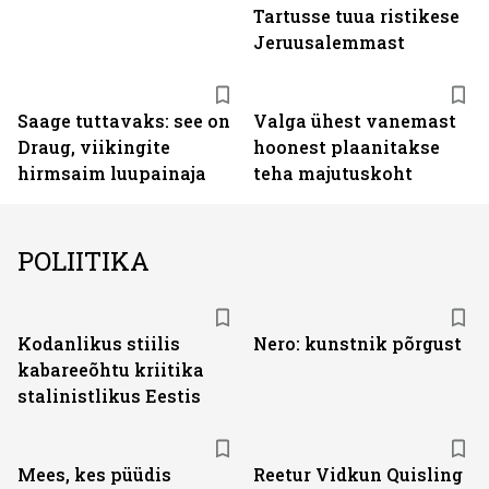
Tartusse tuua ristikese
Jeruusalemmast
Saage tuttavaks: see on
Valga ühest vanemast
Draug, viikingite
hoonest plaanitakse
hirmsaim luupainaja
teha majutuskoht
POLIITIKA
Kodanlikus stiilis
Nero: kunstnik põrgust
kabareeõhtu kriitika
stalinistlikus Eestis
Mees, kes püüdis
Reetur Vidkun Quisling