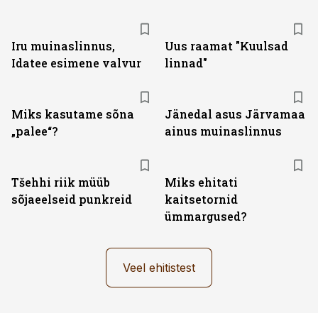
Iru muinaslinnus,
Uus raamat "Kuulsad
Idatee esimene valvur
linnad"
Miks kasutame sõna
Jänedal asus Järvamaa
„palee“?
ainus muinaslinnus
Tšehhi riik müüb
Miks ehitati
sõjaeelseid punkreid
kaitsetornid
ümmargused?
Veel ehitistest