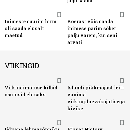
jagu saada
Inimeste suurim hirm
Koerast võis saada
oli saada elusalt
inimese parim sõber
maetud
palju varem, kui seni
arvati
VIIKINGID
Viikingimatuse kilbid
Islandi pikkmajast leiti
osutusid ehtsaks
vanima
viikingilaevakujutisega
kivike
ST
Iidvana lehmasõnniku
Viasat History