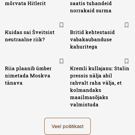
mõrvata Hitlerit
saatis tuhandeid
norrakaid surma
Kuidas sai Šveitsist
Britid kehtestasid
neutraalne riik?
vabakaubanduse
kahuritega
Riia plaanib ümber
Kremli kullajanu: Stalin
nimetada Moskva
pressis nälja abil
tänava
rahvalt raha välja, et
kolmandaks
maailmasõjaks
valmistuda
Veel poliitikast