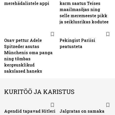
merehädalistele appi
karm saatus Teises
maailmasõjas ning
selle meremeeste pikk
ja seiklusrikas kodutee
Osav pettur Adele
Pekingist Pariisi
Spitzeder asutas
peatusteta
Münchenis oma panga
ning tõmbas
kergeusklikud
sakslased haneks
KURITÖÖ JA KARISTUS
Agendid tapavad Hitleri
Jalgratas on samaka