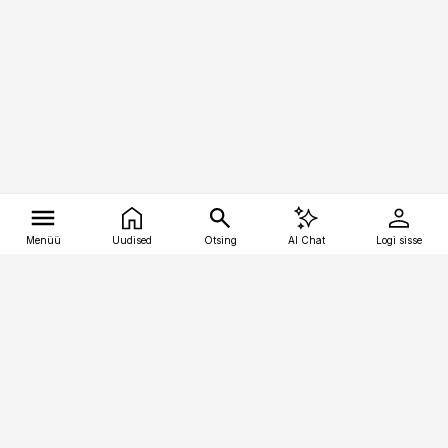
Menüü
Uudised
Otsing
AI Chat
Logi sisse
Vana-Lõuna 39/1, 19094 Tallinn
(+372) 667 0111
tellimiskeskus@aripaev.ee
Telli Imeline Ajalugu
Uudiskiri