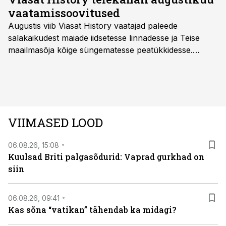
vaatamissoovitused
Augustis viib Viasat History vaatajad paleede
salakäikudest maiade iidsetesse linnadesse ja Teise
maailmasõja kõige süngematesse peatükkidesse.
Kuninglike dünastiate intriigid, värsked arheoloogilised
avastused ning seni nägemata kaadrid Kolmanda riigi
argielust avavad ajaloo tuntud sündmused täiesti uuest
vaatenurgast. Viasat History on saadaval kõikide Eesti
teleoperaatorite kaudu. Tutvu telekavaga:
VIIMASED LOOD
viasathistory.eu/ee
06.08.26, 15:08
Kuulsad Briti palgasõdurid: Vaprad gurkhad on
siin
06.08.26, 09:41
Kas sõna “vatikan” tähendab ka midagi?