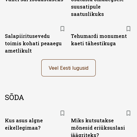
suusatipule
saatuslikuks
Salapiiritusevedu
Tehumardi monument
toimis kohati peaaegu
kaeti tähestikuga
ametlikult
Veel Eesti lugusid
SÕDA
Kus asus algne
Miks kutsutakse
eikellegimaa?
mõnesid eriüksuslasi
jäägriteks?