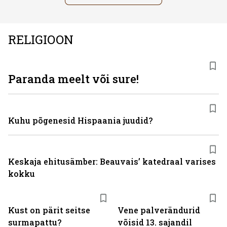
RELIGIOON
Paranda meelt või sure!
Kuhu põgenesid Hispaania juudid?
Keskaja ehitusämber: Beauvais’ katedraal varises
kokku
Kust on pärit seitse
Vene palverändurid
surmapattu?
võisid 13. sajandil