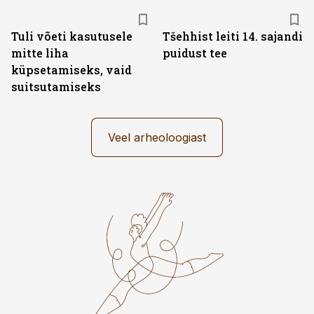
Tuli võeti kasutusele
Tšehhist leiti 14. sajandi
mitte liha
puidust tee
küpsetamiseks, vaid
suitsutamiseks
Veel arheoloogiast