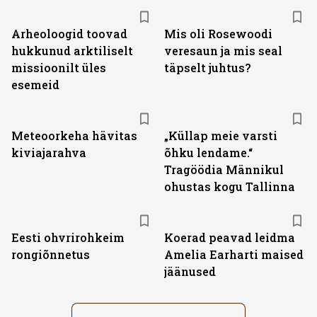
Arheoloogid toovad
Mis oli Rosewoodi
hukkunud arktiliselt
veresaun ja mis seal
missioonilt üles
täpselt juhtus?
esemeid
Meteoorkeha hävitas
„Küllap meie varsti
kiviajarahva
õhku lendame.“
Tragöödia Männikul
ohustas kogu Tallinna
Eesti ohvrirohkeim
Koerad peavad leidma
rongiõnnetus
Amelia Earharti maised
jäänused