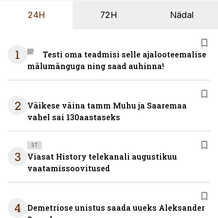
24H
72H
Nädal
1
Testi oma teadmisi selle ajalooteemalise
mälumänguga ning saad auhinna!
2
Väikese väina tamm Muhu ja Saaremaa
vahel sai 130aastaseks
ST
3
Viasat History telekanali augustikuu
vaatamissoovitused
4
Demetriose unistus saada uueks Aleksander