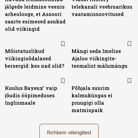
jälgede leidmine veenis
telekanali veebruarikuu
arheolooge, et Assoori
vaatamissoovitused
saarte esimesed asukad
olid viikingid
Mõistatuslikud
Mängi seda Imelise
viikingisõdalased
Ajaloo viikingite-
bersergid: kes nad olid?
teemalist mälumängu
Kuulus Bayeux’ vaip
Põhjala suurim
jõudis ööpimeduses
kalmuküngas ei
Inglismaale
pruugigi olla
matmispaik
Rohkem viikingitest