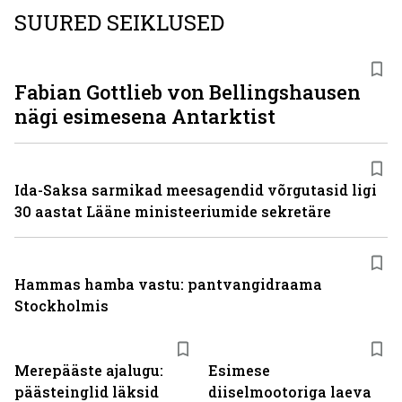
SUURED SEIKLUSED
Fabian Gottlieb von Bellingshausen
nägi esimesena Antarktist
Ida-Saksa sarmikad meesagendid võrgutasid ligi
30 aastat Lääne ministeeriumide sekretäre
Hammas hamba vastu: pantvangi­draama
Stockholmis
Merepääste ajalugu:
Esimese
päästeinglid läksid
diiselmootoriga laeva