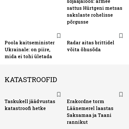
sõjaajaloos: armee
sattus Hürtgeni metsas
sakslaste rohelisse
põrgusse
Poola kaitseminister
Radar aitas brittidel
Ukrainale: on piire,
võita õhusõda
mida ei tohi ületada
KATASTROOFID
Taskukell jäädvustas
Erakordne torm
katastroofi hetke
Läänemerel laastas
Saksamaa ja Taani
rannikut