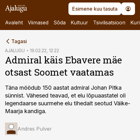
Esimene kuu tasuta
Avaleht
Viimased
Sõda
Kultuur
Tsivilisatsioon
Kuri
cebook
Tagasi
Twitter)
AJALUGU
19.02.22, 12:22
Admiral käis Ebavere mäe
kedIn
otsast Soomet vaatamas
ail
k
Täna möödub 150 aastat admiral Johan Pitka
sünnist. Vähesed teavad, et elu lõpuaastatel oli
legendaarse suurmehe elu tihedalt seotud Väike-
Maarja kandiga.
Andres Pulver