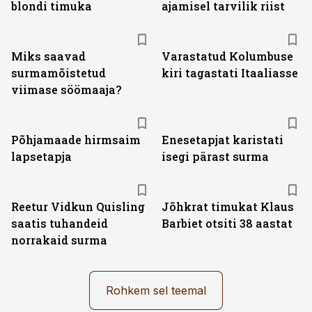
blondi timuka
ajamisel tarvilik riist
Miks saavad
Varastatud Kolumbuse
surmamõistetud
kiri tagastati Itaaliasse
viimase söömaaja?
Põhjamaade hirmsaim
Enesetapjat karistati
lapsetapja
isegi pärast surma
Reetur Vidkun Quisling
Jõhkrat timukat Klaus
saatis tuhandeid
Barbiet otsiti 38 aastat
norrakaid surma
Rohkem sel teemal