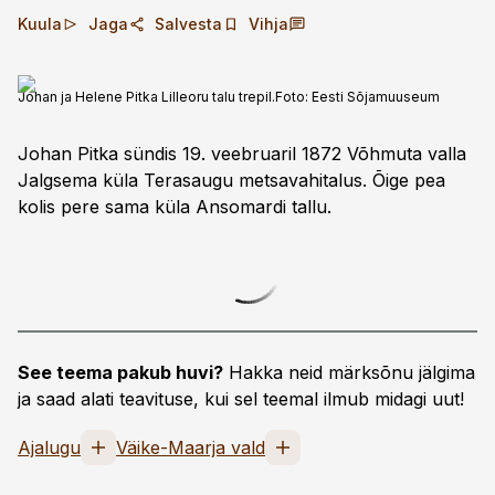
Kuula
Jaga
Salvesta
Vihja
Johan ja Helene Pitka Lilleoru talu trepil.
Foto:
Eesti Sõjamuuseum
Johan Pitka sündis 19. veebruaril 1872 Võhmuta valla
Jalgsema küla Terasaugu metsavahitalus. Õige pea
kolis pere sama küla Ansomardi tallu.
See teema pakub huvi?
Hakka neid märksõnu jälgima
ja saad alati teavituse, kui sel teemal ilmub midagi uut!
Ajalugu
Väike-Maarja vald