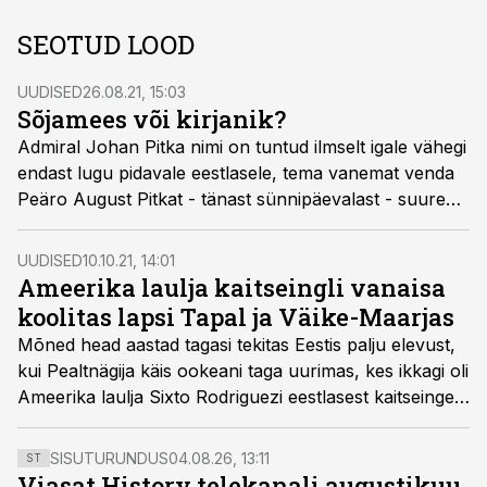
SEOTUD LOOD
UUDISED
26.08.21, 15:03
Sõjamees või kirjanik?
Admiral Johan Pitka nimi on tuntud ilmselt igale vähegi
endast lugu pidavale eestlasele, tema vanemat venda
Peäro August Pitkat - tänast sünnipäevalast - suurem
osa inimesi aga ilmselt lihtsalt ei tea ega tunne.
UUDISED
10.10.21, 14:01
Ameerika laulja kaitseingli vanaisa
koolitas lapsi Tapal ja Väike-Maarjas
Mõned head aastad tagasi tekitas Eestis palju elevust,
kui Pealtnägija käis ookeani taga uurimas, kes ikkagi oli
Ameerika laulja Sixto Rodriguezi eestlasest kaitseingel,
kellest ta laulis.
SISUTURUNDUS
04.08.26, 13:11
ST
Viasat History telekanali augustikuu