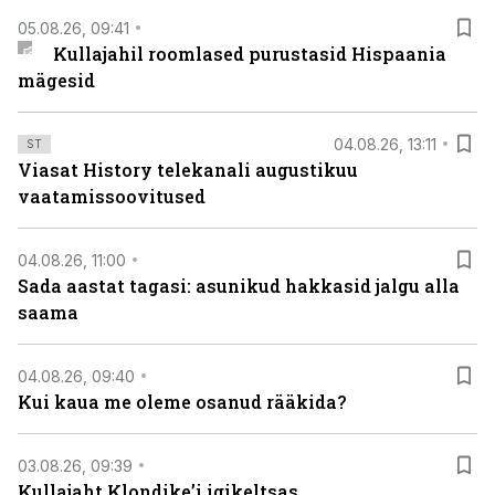
05.08.26, 09:41
Kullajahil roomlased purustasid Hispaania
mägesid
04.08.26, 13:11
ST
Viasat History telekanali augustikuu
vaatamissoovitused
04.08.26, 11:00
Sada aastat tagasi: asunikud hakkasid jalgu alla
saama
04.08.26, 09:40
Kui kaua me oleme osanud rääkida?
03.08.26, 09:39
Kullajaht Klondike’i igikeltsas