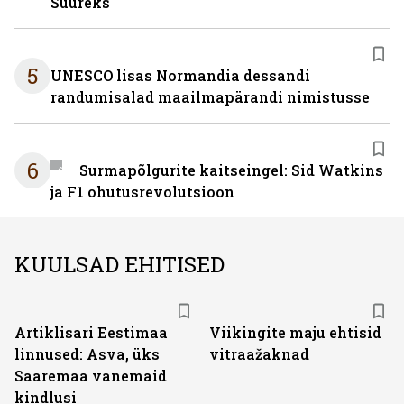
Suureks
5
UNESCO lisas Normandia dessandi
randumisalad maailmapärandi nimistusse
6
Surmapõlgurite kaitseingel: Sid Watkins
ja F1 ohutusrevolutsioon
KUULSAD EHITISED
Artiklisari Eestimaa
Viikingite maju ehtisid
linnused: Asva, üks
vitraažaknad
Saaremaa vanemaid
kindlusi