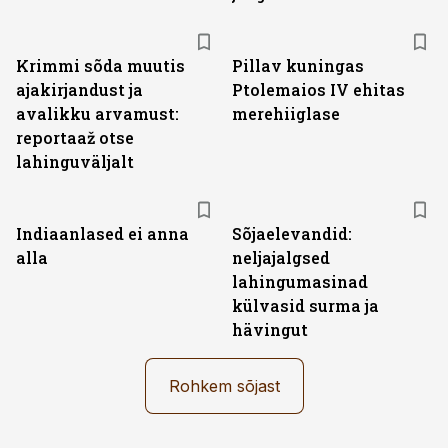
Krimmi sõda muutis
Pillav kuningas
ajakirjandust ja
Ptolemaios IV ehitas
avalikku arvamust:
merehiiglase
reportaaž otse
lahinguväljalt
Indiaanlased ei anna
Sõjaelevandid:
alla
neljajalgsed
lahingumasinad
külvasid surma ja
hävingut
Rohkem sõjast