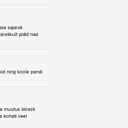
ise sajandi
relikult pidid nad
kid ning koole pandi
muutus kiiresti
a kohati veel