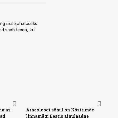
ng sissejuhatuseks
ead saab teada, kui
majas:
Arheoloogi sõnul on Köstrimäe
kad
linnamägi Eestis ainulaadne