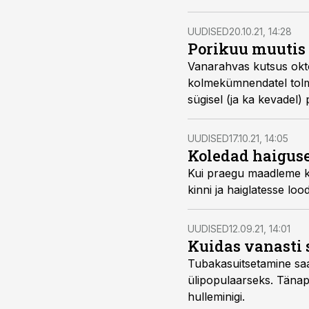
UUDISED
20.10.21, 14:28
Porikuu muutis
Vanarahvas kutsus oktoo
kolmekümnendatel tolmup
sügisel (ja ka kevadel)
UUDISED
17.10.21, 14:05
Koledad haigused
Kui praegu maadleme kor
kinni ja haiglatesse loo
UUDISED
12.09.21, 14:01
Kuidas vanasti 
Tubakasuitsetamine sa
ülipopulaarseks. Tänap
hulleminigi.