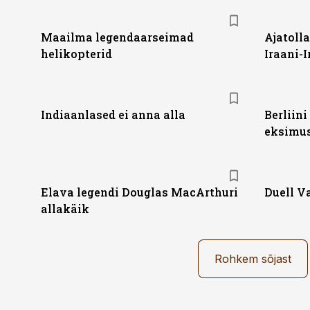
Maailma legendaarseimad
Ajatoll
helikopterid
Iraani-
Indiaanlased ei anna alla
Berliin
eksimu
Elava legendi Douglas MacArthuri
Duell V
allakäik
Rohkem sõjast