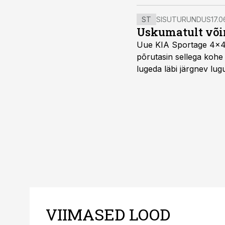
ST
SISUTURUNDUS
17.0
Uskumatult või
Uue KIA Sportage 4x4 H
põrutasin sellega kohe 
lugeda läbi järgnev lug
VIIMASED LOOD