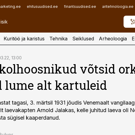
arketing.ee
ehitusuudised.ee
finantsuudised.ee
aritehnoloogia.ee
Kuritöö ja karistus
Tehnika
Seiklused
Arheoloogia
E
03.22, 13:00
kolhoosnikud võtsid ork
l lume alt kartuleid
stat tagasi, 3. märtsil 1931 jõudis Venemaalt vangilaagr
it laevakapten Arnold Jalakas, kelle juhitud laeva oli
asta sügisel kaaperdanud.
Pulver