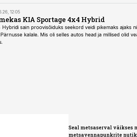
6.26, 12:05
mekas KIA Sportage 4x4 Hybrid
ybridi sain proovisõiduks seekord veidi pikemaks ajaks ni
Pärnusse kalale. Mis oli selles autos head ja millised olid v
u.
Seal metsaserval väikses 
metsavennapunkrite nuti