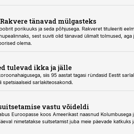
 Rakvere tänavad mülgasteks
brit porikuuks ja seda põhjusega. Rakveret tituleeriti eelm
ealinnaks, sest suviti olid tänavad ülimalt tolmused, aga jä
 porised olema.
 tulevad ikka ja jälle
oonahaigusega, siis 95 aastat tagasi ründasid Eestit sarla
di spetsiaalseid sarlakiteosakondi.
suitsetamise vastu võideldi
abus Euroopasse koos Ameerikast naasnud Kolumbusega ja 
äeval nimetatakse suitsetamist juba meie päevade katkuks j