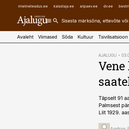
ehitusuudised.ee
raamatupidaja.ee
imelineteadus.ee
kalastaja.ee
aripaev.ee
dv.ee
bestm
finantsuudised.ee
toostusuudised.ee
aritehnoloogia.ee
Avaleht
Viimased
Sõda
Kultuur
Tsivilisatsioon
cebook
AJALUGU
03.
Vene 
Twitter)
kedIn
saate
ail
k
Täpselt 91 aa
Palmsest pär
Liit 1929. a
Andres 