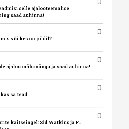
eadmisi selle ajalooteemalise
ing saad auhinna!
is või kes on pildil?
de ajaloo mälumängu ja saad auhinna!
kas sa tead
ite kaitseingel: Sid Watkins ja F1