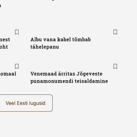
a
nest
Albu vana kabel tõmbab
oht
tähelepanu
tomaal
Venemaad ärritas Jõgeveste
punamonumendi teisaldamine
Veel Eesti lugusid