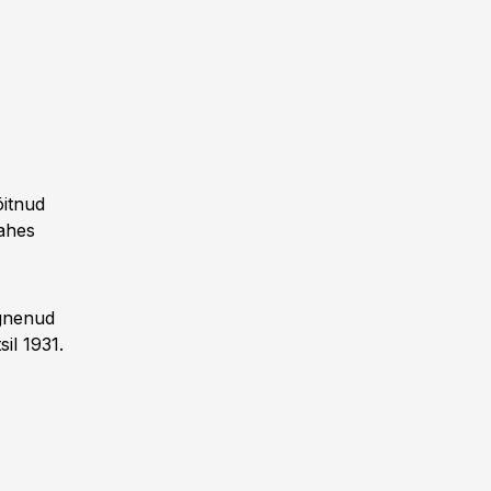
õitnud
ahes
rgnenud
il 1931.