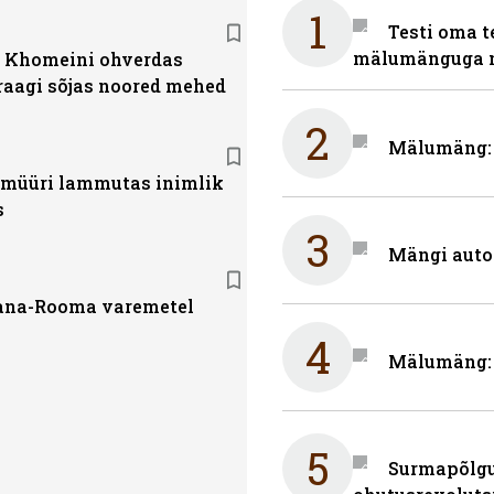
1
Testi oma t
mälumänguga n
a Khomeini ohverdas
Iraagi sõjas noored mehed
2
Mälumäng: m
i müüri lammutas inimlik
s
3
Mängi auto
ana-Rooma varemetel
4
Mälumäng: 
5
Surmapõlgur