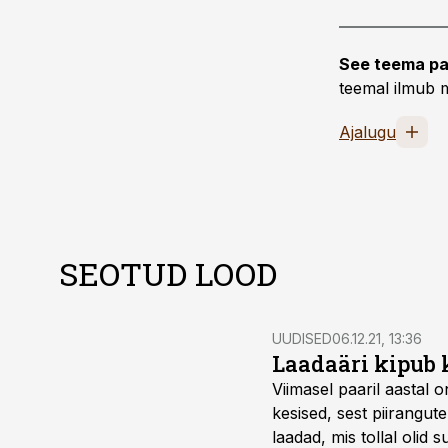
See teema pa
teemal ilmub m
Ajalugu
SEOTUD LOOD
UUDISED
06.12.21, 13:36
Laadaäri kipub
Viimasel paaril aastal 
kesised, sest piirangute
laadad, mis tollal olid