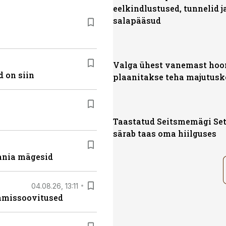
eelkindlustused, tunnelid j
salapääsud
Valga ühest vanemast hoo
 on siin
plaanitakse teha majutusk
Taastatud Seitsmemägi Se
särab taas oma hiilguses
ania mägesid
04.08.26, 13:11
tamissoovitused