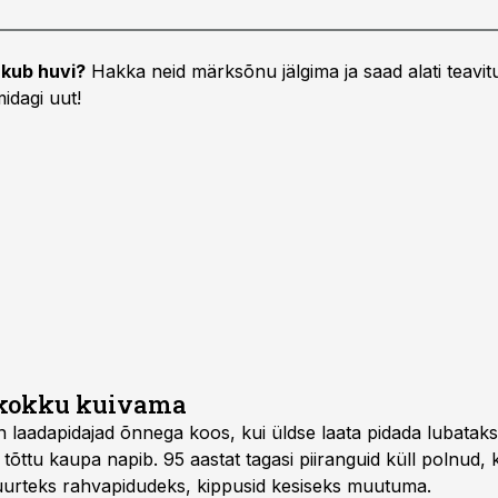
kub huvi?
Hakka neid märksõnu jälgima ja saad alati teavitu
idagi uut!
 kokku kuivama
on laadapidajad õnnega koos, kui üldse laata pidada lubatak
 tõttu kaupa napib. 95 aastat tagasi piiranguid küll polnud, 
 suurteks rahvapidudeks, kippusid kesiseks muutuma.