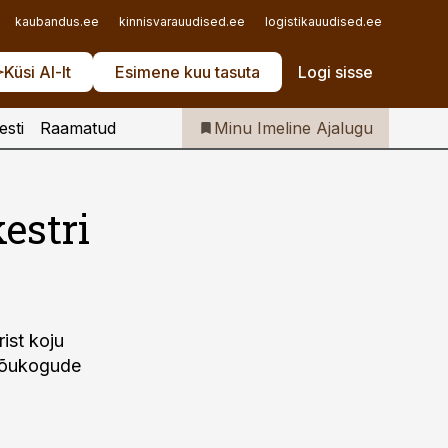
Iseteenindus
kaubandus.ee
kinnisvarauudised.ee
logistikauudised.ee
mu.ee
Telli Imeline Ajalugu
Küsi AI-lt
Esimene kuu tasuta
Logi sisse
esti
Raamatud
Minu Imeline Ajalugu
estri
ist koju
 Nõukogude