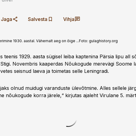
Jaga
Salvesta
Vihja
erimine 1930. aastal. Vähemalt aeg on õige ...
Foto:
gulaghistory.org
 teenis 1929. aasta sügisel leiba kaptenina Pärsia lipu all s
al Stigi. Novembris kaaperdas Nõukogude merevägi Soome l
vetes seisnud laeva ja toimetas selle Leningradi.
jaks olnud muidugi varanduste ülevõtmine. Alles sellele jä
 nõukogude korra järele,“ kirjutas ajaleht Virulane 5. märts