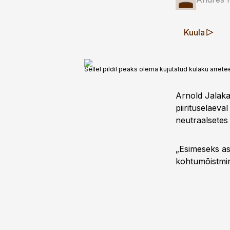
Kuula
Sellel pildil peaks olema kujutatud kulaku arrete
Arnold Jalakas
piirituselaev
neutraalsetes 
„Esimeseks as
kohtumõistmine