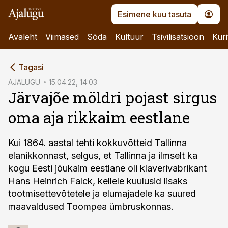
Esimene kuu tasuta
Avaleht
Viimased
Sõda
Kultuur
Tsivilisatsioon
Kuri
cebook
Tagasi
Twitter)
AJALUGU
15.04.22, 14:03
Järvajõe möldri pojast sirgus
kedIn
oma aja rikkaim eestlane
ail
k
Kui 1864. aastal tehti kokkuvõtteid Tallinna
elanikkonnast, selgus, et Tallinna ja ilmselt ka
kogu Eesti jõukaim eestlane oli klaverivabrikant
Hans Heinrich Falck, kellele kuulusid lisaks
tootmisettevõtetele ja elumajadele ka suured
maavaldused Toompea ümbruskonnas.