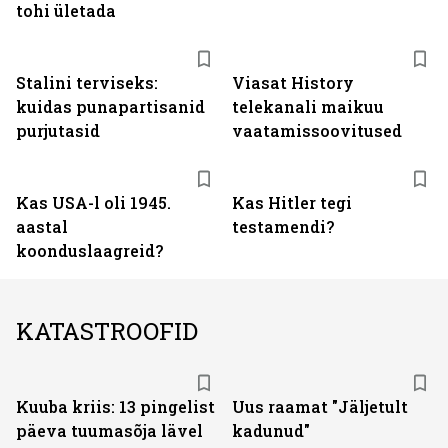
tohi ületada
ST
Stalini terviseks:
Viasat History
kuidas punapartisanid
telekanali maikuu
purjutasid
vaatamissoovitused
Kas USA-l oli 1945.
Kas Hitler tegi
aastal
testamendi?
koonduslaagreid?
KATASTROOFID
Kuuba kriis: 13 pingelist
Uus raamat "Jäljetult
päeva tuumasõja lävel
kadunud"