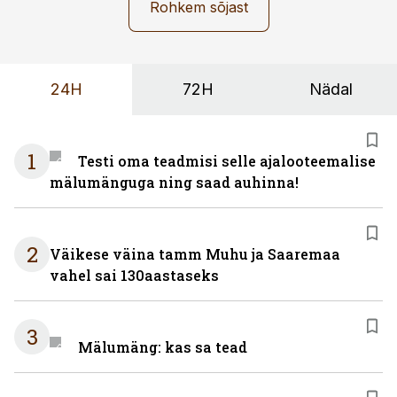
Rohkem sõjast
24H
72H
Nädal
1
Testi oma teadmisi selle ajalooteemalise
mälumänguga ning saad auhinna!
2
Väikese väina tamm Muhu ja Saaremaa
vahel sai 130aastaseks
3
Mälumäng: kas sa tead