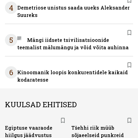
4
Demetriose unistus saada uueks Aleksander
Suureks
5
Mängi iidsete tsivilisatsioonide
teemalist mälumängu ja võid võita auhinna
6
Kinoomanik loopis konkurentidele kaikaid
kodaratesse
KUULSAD EHITISED
Egiptuse vaaraode
Tšehhi riik müüb
hiilgus jäädvustus
sõjaeelseid punkreid