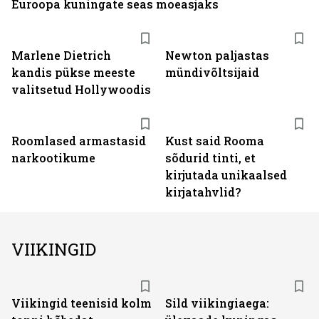
Euroopa kuningate seas moeasjaks
Marlene Dietrich
Newton paljastas
kandis pükse meeste
mündivõltsijaid
valitsetud Hollywoodis
Roomlased armastasid
Kust said Rooma
narkootikume
sõdurid tinti, et
kirjutada unikaalsed
kirjatahvlid?
VIIKINGID
Viikingid teenisid kolm
Sild viikingiaega: