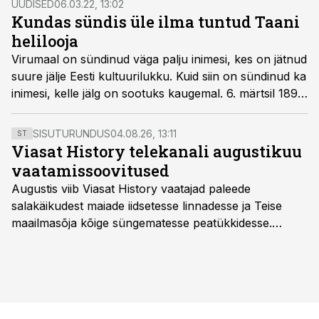
UUDISED
06.03.22, 13:02
Kundas sündis üle ilma tuntud Taani
helilooja
Virumaal on sündinud väga palju inimesi, kes on jätnud
suure jälje Eesti kultuurilukku. Kuid siin on sündinud ka
inimesi, kelle jälg on sootuks kaugemal. 6. märtsil 1897
ehk täpselt 125 aastat tagasi sündis Kundas 20. sajandi
üks olulisemaid Taani heliloojaid Knudåge Riisager.
SISUTURUNDUS
04.08.26, 13:11
ST
Viasat History telekanali augustikuu
vaatamissoovitused
Augustis viib Viasat History vaatajad paleede
salakäikudest maiade iidsetesse linnadesse ja Teise
maailmasõja kõige süngematesse peatükkidesse.
Kuninglike dünastiate intriigid, värsked arheoloogilised
avastused ning seni nägemata kaadrid Kolmanda riigi
argielust avavad ajaloo tuntud sündmused täiesti uuest
vaatenurgast. Viasat History on saadaval kõikide Eesti
teleoperaatorite kaudu. Tutvu telekavaga: