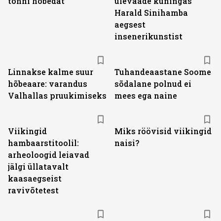
tonni hõbedat
ülevaade kuningas
Harald Sinihamba
aegsest
insenerikunstist
Linnakse kalme suur
Tuhandeaastane Soome
hõbeaare: varandus
sõdalane polnud ei
Valhallas pruukimiseks
mees ega naine
Viikingid
Miks röövisid viikingid
hambaarstitoolil:
naisi?
arheoloogid leiavad
jälgi üllatavalt
kaasaegseist
ravivõtetest