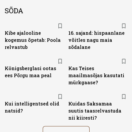
SÕDA
Kibe ajalooline
16. sajand: hispaanlane
kogemus õpetab: Poola
võitles nagu maia
relvastub
sõdalane
Königsberglasi ootas
Kas Teises
ees Põrgu maa peal
maailmasõjas kasutati
mürkgaase?
Kui intelligentsed olid
Kuidas Saksamaa
natsid?
suutis taasrelvastuda
nii kiiresti?