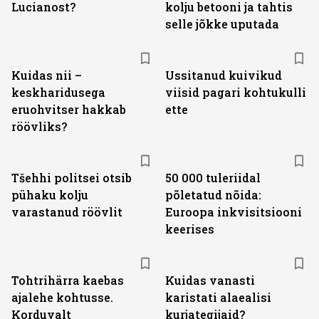
Lucianost?
kolju betooni ja tahtis
selle jõkke uputada
Kuidas nii –
Ussitanud kuivikud
keskharidusega
viisid pagari kohtukulli
eruohvitser hakkab
ette
röövliks?
Tšehhi politsei otsib
50 000 tuleriidal
pühaku kolju
põletatud nõida:
varastanud röövlit
Euroopa inkvisitsiooni
keerises
Tohtrihärra kaebas
Kuidas vanasti
ajalehe kohtusse.
karistati alaealisi
Korduvalt
kurjategijaid?