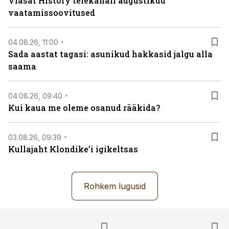
Viasat History telekanali augustikuu
vaatamissoovitused
04.08.26, 11:00
Sada aastat tagasi: asunikud hakkasid jalgu alla
saama
04.08.26, 09:40
Kui kaua me oleme osanud rääkida?
03.08.26, 09:39
Kullajaht Klondike’i igikeltsas
Rohkem lugusid