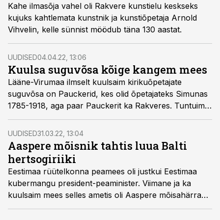
Kahe ilmasõja vahel oli Rakvere kunstielu keskseks
kujuks kahtlemata kunstnik ja kunstiõpetaja Arnold
Vihvelin, kelle sünnist möödub täna 130 aastat.
UUDISED
04.04.22, 13:06
Kuulsa suguvõsa kõige kangem mees
Lääne-Virumaa ilmselt kuulsaim kirikuõpetajate
suguvõsa on Pauckerid, kes olid õpetajateks Simunas
1785-1918, aga paar Pauckerit ka Rakveres. Tuntuim
neist on ilmselt Hugo Richard Paucker, Simuna
kirikuõpetaja aastatel 1834-1872 ja Virumaa praost
UUDISED
31.03.22, 13:04
1850-1872. Täna möödub tema sünnist 215 aastat.
Aaspere mõisnik tahtis luua Balti
hertsogiriiki
Eestimaa rüütelkonna peamees oli justkui Eestimaa
kubermangu president-peaminister. Viimane ja ka
kuulsaim mees selles ametis oli Aaspere mõisahärra
Eduard von Dellingshausen.