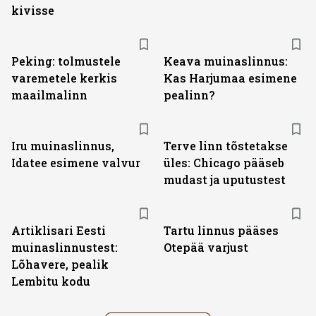
kivisse
Peking: tolmustele
Keava muinaslinnus:
varemetele kerkis
Kas Harjumaa esimene
maailmalinn
pealinn?
Iru muinaslinnus,
Terve linn tõstetakse
Idatee esimene valvur
üles: Chicago pääseb
mudast ja uputustest
Artiklisari Eesti
Tartu linnus pääses
muinaslinnustest:
Otepää varjust
Lõhavere, pealik
Lembitu kodu