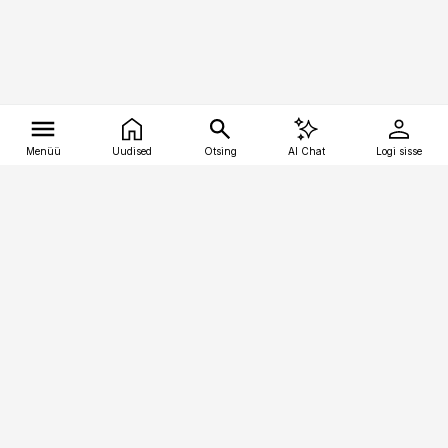
Menüü
Uudised
Otsing
AI Chat
Logi sisse
Vana-Lõuna 39/1, 19094 Tallinn
(+372) 667 0111
tellimiskeskus@aripaev.ee
Telli Imeline Ajalugu
Uudiskiri
Reklaam
Firmast
Sisu kasutamisõigused
Ajakirjaniku