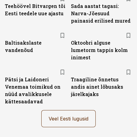
Teehöövel Bitvargen tõi
Sada aastat tagasi:
Eesti teedele uue ajastu
Narva-Jõesuud
painasid erilised mured
Baltisakslaste
Oktoobri alguse
vandenõud
lumetorm tappis kolm
inimest
Pätsi ja Laidoneri
Traagiline õnnetus
Venemaa toimikud on
andis ainet lõbusaks
nüüd avalikkusele
järelkajaks
kättesaadavad
Veel Eesti lugusid