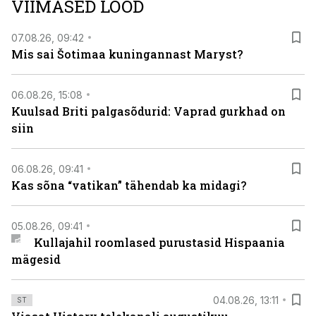
VIIMASED LOOD
viasathistory.eu/ee
07.08.26, 09:42
Mis sai Šotimaa kuningannast Maryst?
06.08.26, 15:08
Kuulsad Briti palgasõdurid: Vaprad gurkhad on
siin
06.08.26, 09:41
Kas sõna “vatikan” tähendab ka midagi?
05.08.26, 09:41
Kullajahil roomlased purustasid Hispaania
mägesid
04.08.26, 13:11
ST