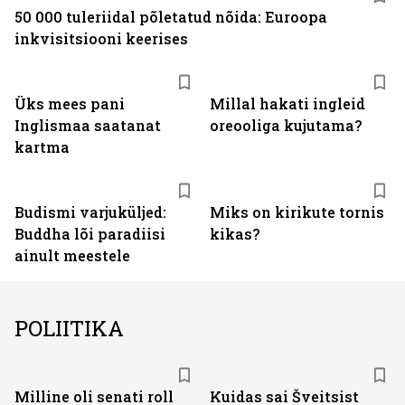
50 000 tuleriidal põletatud nõida: Euroopa
inkvisitsiooni keerises
Üks mees pani
Millal hakati ingleid
Inglismaa saatanat
oreooliga kujutama?
kartma
Budismi varjuküljed:
Miks on kirikute tornis
Buddha lõi paradiisi
kikas?
ainult meestele
POLIITIKA
Milline oli senati roll
Kuidas sai Šveitsist