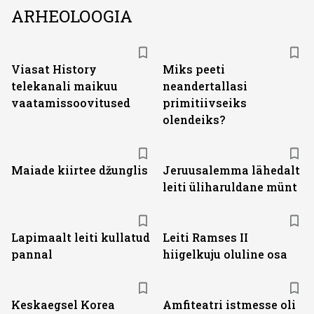
ARHEOLOOGIA
ST
Viasat History
Miks peeti
telekanali maikuu
neandertallasi
vaatamissoovitused
primitiivseiks
olendeiks?
Maiade kiirtee džunglis
Jeruusalemma lähedalt
leiti üliharuldane münt
Lapimaalt leiti kullatud
Leiti Ramses II
pannal
hiigelkuju oluline osa
Keskaegsel Korea
Amfiteatri istmesse oli