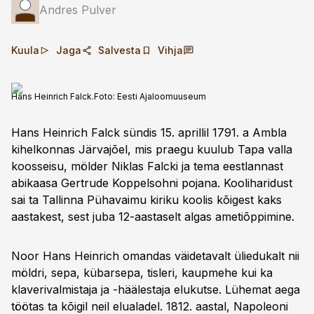
Andres Pulver
Kuula
Jaga
Salvesta
Vihja
Hans Heinrich Falck.
Foto:
Eesti Ajaloomuuseum
Hans Heinrich Falck sündis 15. aprillil 1791. a Ambla
kihelkonnas Järvajõel, mis praegu kuulub Tapa valla
koosseisu, mölder Niklas Falcki ja tema eestlannast
abikaasa Gertrude Koppelsohni pojana. Kooliharidust
sai ta Tallinna Pühavaimu kiriku koolis kõigest kaks
aastakest, sest juba 12-aastaselt algas ametiõppimine.
Noor Hans Heinrich omandas väidetavalt üliedukalt nii
möldri, sepa, kübarsepa, tisleri, kaupmehe kui ka
klaverivalmistaja ja -häälestaja elukutse. Lühemat aega
töötas ta kõigil neil elualadel. 1812. aastal, Napoleoni