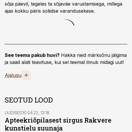
sõja päevil, tegeles ta sõjaväe varustamisega, millega
ajas kokku päris soliidse varandusekese.
See teema pakub huvi?
Hakka neid märksõnu jälgima
ja saad alati teavituse, kui sel teemal ilmub midagi uut!
Ajalugu
SEOTUD LOOD
UUDISED
10.04.22, 13:18
Apteekriõpilasest sirgus Rakvere
kunstielu suunaja