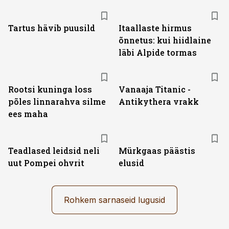
Tartus hävib puusild
Itaallaste hirmus
õnnetus: kui hiidlaine
läbi Alpide tormas
Rootsi kuninga loss
Vanaaja Titanic -
põles linnarahva silme
Antikythera vrakk
ees maha
Teadlased leidsid neli
Mürkgaas päästis
uut Pompei ohvrit
elusid
Rohkem sarnaseid lugusid