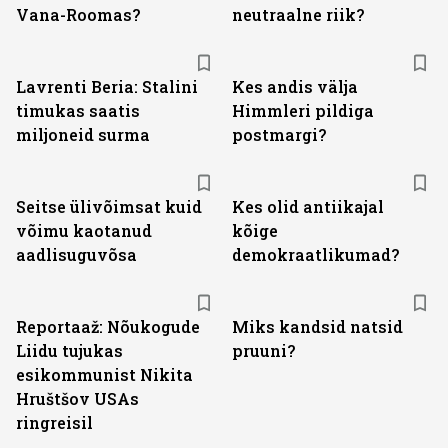
Vana-Roomas?
neutraalne riik?
Lavrenti Beria: Stalini
Kes andis välja
timukas saatis
Himmleri pildiga
miljoneid surma
postmargi?
Seitse ülivõimsat kuid
Kes olid antiikajal
võimu kaotanud
kõige
aadlisuguvõsa
demokraatlikumad?
Reportaaž: Nõukogude
Miks kandsid natsid
Liidu tujukas
pruuni?
esikommunist Nikita
Hruštšov USAs
ringreisil