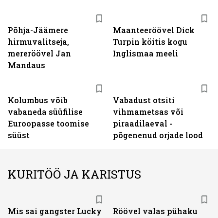
Põhja-Jäämere
Maanteeröövel Dick
hirmuvalitseja,
Turpin köitis kogu
mereröövel Jan
Inglismaa meeli
Mandaus
Kolumbus võib
Vabadust otsiti
vabaneda süüfilise
vihmametsas või
Euroopasse toomise
piraadilaeval -
süüst
põgenenud orjade lood
KURITÖÖ JA KARISTUS
Mis sai gangster Lucky
Röövel valas pühaku