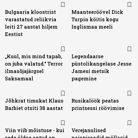
Bulgaaria kloostrist
Maanteeröövel Dick
varastatud reliikvia
Turpin köitis kogu
leiti 27 aastat hiljem
Inglismaa meeli
Eestist
„Kuul, mis mind tapab,
Legendaarse
on juba valatud.“ Terror
püstolikangelase Jesse
ilmasõjajärgsel
Jamesi metsik
Saksamaal
pagemine
Jõhkrat timukat Klaus
Rusikalöök peatas
Barbiet otsiti 38 aastat
printsessi röövimise
Viin viib mõistuse - kui
Verejanulised
seda üldse antud on
naispiraadid möllasid