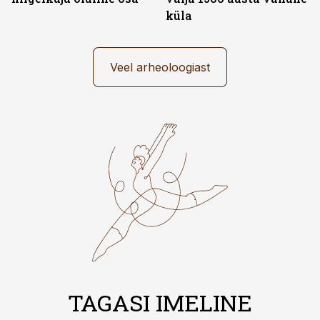
küla
Veel arheoloogiast
TAGASI IMELINE