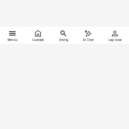
Menüü
Uudised
Otsing
AI Chat
Logi sisse
Vana-Lõuna 39/1, 19094 Tallinn
(+372) 667 0111
tellimiskeskus@aripaev.ee
Telli Imeline Ajalugu
Uudiskiri
Reklaam
Firmast
Sisu kasutamisõigused
Ajakirjaniku
eetikakoodeks