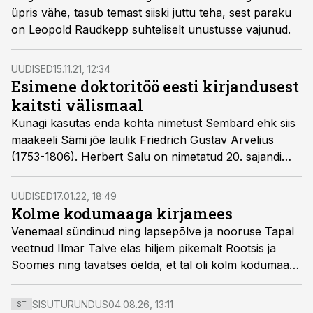
üpris vähe, tasub temast siiski juttu teha, sest paraku
on Leopold Raudkepp suhteliselt unustusse vajunud.
UUDISED
15.11.21, 12:34
Esimene doktoritöö eesti kirjandusest
kaitsti välismaal
Kunagi kasutas enda kohta nimetust Sembard ehk siis
maakeeli Sämi jõe laulik Friedrich Gustav Arvelius
(1753-1806). Herbert Salu on nimetatud 20. sajandi
Sämi bardiks.
UUDISED
17.01.22, 18:49
Kolme kodumaaga kirjamees
Venemaal sündinud ning lapsepõlve ja nooruse Tapal
veetnud Ilmar Talve elas hiljem pikemalt Rootsis ja
Soomes ning tavatses öelda, et tal oli kolm kodumaad.
Sünnimaa nende hulka ei kuulunud.
SISUTURUNDUS
04.08.26, 13:11
ST