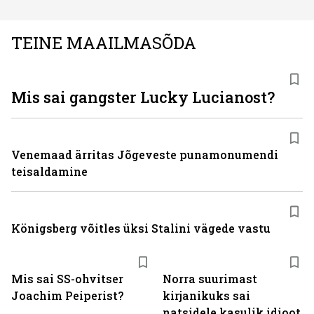
TEINE MAAILMASÕDA
Mis sai gangster Lucky Lucianost?
Venemaad ärritas Jõgeveste punamonumendi
teisaldamine
Königsberg võitles üksi Stalini vägede vastu
Mis sai SS-ohvitser
Norra suurimast
Joachim Peiperist?
kirjanikuks sai
natsidele kasulik idioot