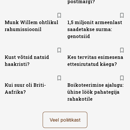
postmargi?
Munk Willem ohtlikul
1,5 miljonit armeenlast
rahumissioonil
saadetakse surma:
genotsiid
Kust võtsid natsid
Kes tervitas esimesena
haakristi?
ettesirutatud käega?
Kui suur oli Briti-
Boikoteerimise ajalugu:
Aafrika?
ühine löök pahategija
rahakotile
Veel poliitikast