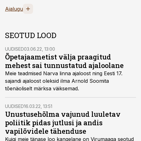
Ajalugu
SEOTUD LOOD
UUDISED
03.06.22, 13:00
Õpetajaametist välja praagitud
mehest sai tunnustatud ajaloolane
Meie teadmised Narva linna ajaloost ning Eesti 17.
sajandi ajaloost oleksid ilma Arnold Soomita
tõenäoliselt märksa väiksemad.
UUDISED
16.03.22, 13:51
Unustusehõlma vajunud luuletav
poliitik pidas jutlusi ja andis
vapilõvidele tähenduse
Kuigi meie tänase loo kangelane on Virumaaga seotud