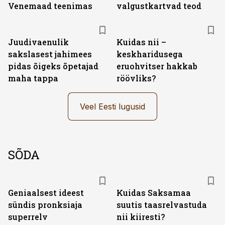
Venemaad teenimas
valgustkartvad teod
Juudivaenulik
Kuidas nii –
sakslasest jahimees
keskharidusega
pidas õigeks õpetajad
eruohvitser hakkab
maha tappa
röövliks?
Veel Eesti lugusid
SÕDA
Geniaalsest ideest
Kuidas Saksamaa
sündis pronksiaja
suutis taasrelvastuda
superrelv
nii kiiresti?