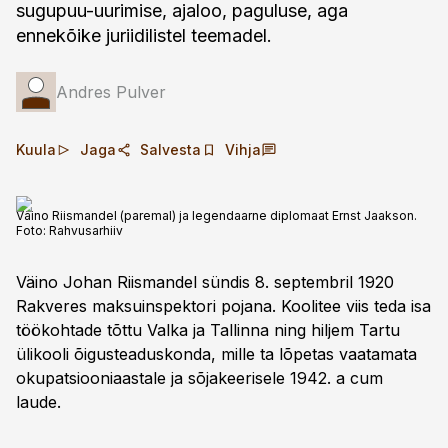
sugupuu-uurimise, ajaloo, paguluse, aga
ennekõike juriidilistel teemadel.
Andres Pulver
Kuula
Jaga
Salvesta
Vihja
Väino Riismandel (paremal) ja legendaarne diplomaat Ernst Jaakson.
Foto:
Rahvusarhiiv
Väino Johan Riismandel sündis 8. septembril 1920
Rakveres maksuinspektori pojana. Koolitee viis teda isa
töökohtade tõttu Valka ja Tallinna ning hiljem Tartu
ülikooli õigusteaduskonda, mille ta lõpetas vaatamata
okupatsiooniaastale ja sõjakeerisele 1942. a cum
laude.