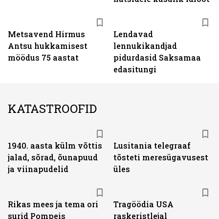
Metsavend Hirmus
Lendavad
Antsu hukkamisest
lennukikandjad
möödus 75 aastat
pidurdasid Saksamaa
edasitungi
KATASTROOFID
1940. aasta külm võttis
Lusitania telegraaf
jalad, sõrad, õunapuud
tõsteti meresügavusest
ja viinapudelid
üles
Rikas mees ja tema ori
Tragöödia USA
surid Pompeis
raskeristlejal