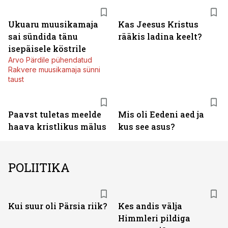
Ukuaru muusikamaja
Kas Jeesus Kristus
sai sündida tänu
rääkis ladina keelt?
isepäisele köstrile
Arvo Pärdile pühendatud
Rakvere muusikamaja sünni
taust
Paavst tuletas meelde
Mis oli Eedeni aed ja
haava kristlikus mälus
kus see asus?
POLIITIKA
Kui suur oli Pärsia riik?
Kes andis välja
Himmleri pildiga