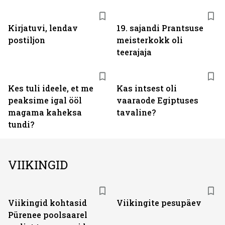
Kirjatuvi, lendav
19. sajandi Prantsuse
postiljon
meisterkokk oli
teerajaja
Kes tuli ideele, et me
Kas intsest oli
peaksime igal ööl
vaaraode Egiptuses
magama kaheksa
tavaline?
tundi?
VIIKINGID
Viikingid kohtasid
Viikingite pesupäev
Pürenee poolsaarel