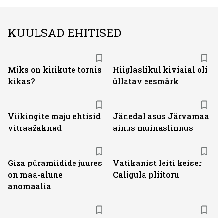
KUULSAD EHITISED
Miks on kirikute tornis
Hiiglaslikul kiviaial oli
kikas?
üllatav eesmärk
Viikingite maju ehtisid
Jänedal asus Järvamaa
vitraažaknad
ainus muinaslinnus
Giza püramiidide juures
Vatikanist leiti keiser
on maa-alune
Caligula pliitoru
anomaalia