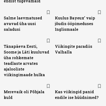
endist tugevamaid
Salme laevmatused
Kuulus Bayeux’ vaip
avavad üha uusi
jõudis ööpimeduses
saladusi
Inglismaale
Tänapäeva Eesti,
Viikingite paradiis
Soome ja Läti kuuluvad
Valhalla
üha rohkemate
teadlaste arvates
ajalooliste
viikingimaade hulka
Merevaik oli Põhjala
Kas viikingid panid
kuld
endile ise hüüdnimed?