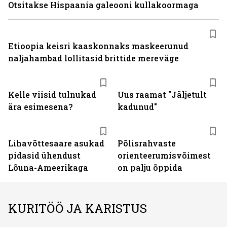
Otsitakse Hispaania galeooni kullakoormaga
Etioopia keisri kaaskonnaks maskeerunud
naljahambad lollitasid brittide mereväge
Kelle viisid tulnukad
Uus raamat "Jäljetult
ära esimesena?
kadunud"
Lihavõttesaare asukad
Põlisrahvaste
pidasid ühendust
orienteerumisvõimest
Lõuna-Ameerikaga
on palju õppida
KURITÖÖ JA KARISTUS