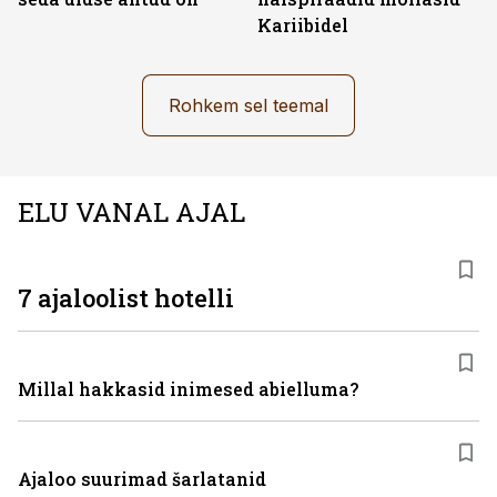
Kariibidel
Rohkem sel teemal
ELU VANAL AJAL
7 ajaloolist hotelli
Millal hakkasid inimesed abielluma?
Ajaloo suurimad šarlatanid