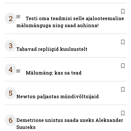
2
Testi oma teadmisi selle ajalooteemalise
mälumänguga ning saad auhinna!
3
Tabavad repliigid kuulsustelt
4
Mälumäng: kas sa tead
5
Newton paljastas mündivõltsijaid
6
Demetriose unistus saada uueks Aleksander
Suureks