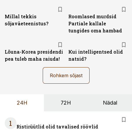
Millal tekkis
Roomlased murdsid
sõjaväeteenistus?
Partiale kallale
tungides oma hambad
Lõuna-Korea presidendi
Kui intelligentsed olid
pea tuleb maha raiuda!
natsid?
Rohkem sõjast
24H
72H
Nädal
1
Ristirüütlid olid tavalised röövlid