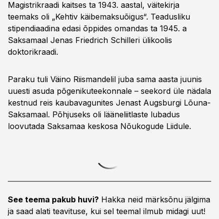
Magistrikraadi kaitses ta 1943. aastal, väitekirja
teemaks oli „Kehtiv käibemaksuõigus“. Teadusliku
stipendiaadina edasi õppides omandas ta 1945. a
Saksamaal Jenas Friedrich Schilleri ülikoolis
doktorikraadi.
Paraku tuli Väino Riismandelil juba sama aasta juunis
uuesti asuda põgenikuteekonnale – seekord üle nädala
kestnud reis kaubavagunites Jenast Augsburgi Lõuna-
Saksamaal. Põhjuseks oli lääneliitlaste lubadus
loovutada Saksamaa keskosa Nõukogude Liidule.
See teema pakub huvi?
Hakka neid märksõnu jälgima
ja saad alati teavituse, kui sel teemal ilmub midagi uut!