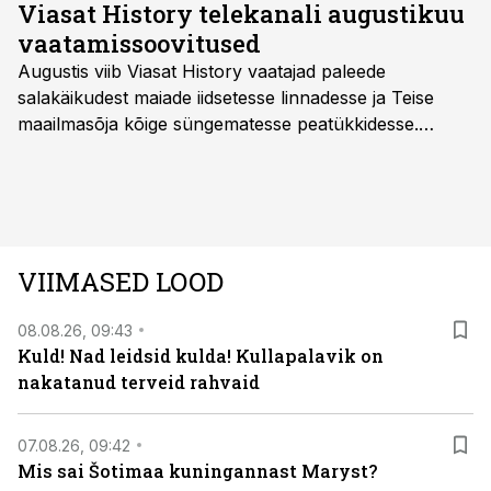
Viasat History telekanali augustikuu
vaatamissoovitused
Augustis viib Viasat History vaatajad paleede
salakäikudest maiade iidsetesse linnadesse ja Teise
maailmasõja kõige süngematesse peatükkidesse.
Kuninglike dünastiate intriigid, värsked arheoloogilised
avastused ning seni nägemata kaadrid Kolmanda riigi
argielust avavad ajaloo tuntud sündmused täiesti uuest
vaatenurgast. Viasat History on saadaval kõikide Eesti
teleoperaatorite kaudu. Tutvu telekavaga:
VIIMASED LOOD
viasathistory.eu/ee
08.08.26, 09:43
Kuld! Nad leidsid kulda! Kullapalavik on
nakatanud terveid rahvaid
07.08.26, 09:42
Mis sai Šotimaa kuningannast Maryst?