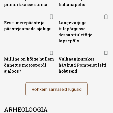
piinarikkasse surma
Indianapolis
Eesti merepääste ja
Langevarjuga
päästejaamade ajalugu
tulepõrgusse:
dessanttuletõrje
lapsepõlv
Milline on kõige hullem
Vulkaanipurskes
õnnetus motospordi
hävinud Pompeist leiti
ajaloos?
hobuseid
Rohkem sarnaseid lugusid
ARHEOLOOGIA