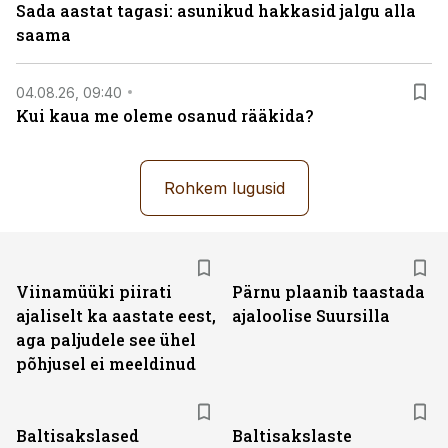
Sada aastat tagasi: asunikud hakkasid jalgu alla
saama
04.08.26, 09:40
Kui kaua me oleme osanud rääkida?
Rohkem lugusid
Viinamüüki piirati
Pärnu plaanib taastada
ajaliselt ka aastate eest,
ajaloolise Suursilla
aga paljudele see ühel
põhjusel ei meeldinud
Baltisakslased
Baltisakslaste