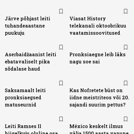
ST
Järve põhjast leiti
Viasat History
tuhandeaastane
telekanali oktoobrikuu
puukuju
vaatamissoovitused
Aserbaidžaanist leiti
Pronksiaegne leib läks
ebatavaliselt pika
nagu soe sai
sõdalase haud
Saksamaalt leiti
Kas Nofretete büst on
pronksiaegsed
iidne meistriteos või 20.
matuseurnid
sajandi suurim pettus?
Leiti Ramses II
México keskelt ilmus
hiigelkuju oluline osa
välja 1500 aasta vanune