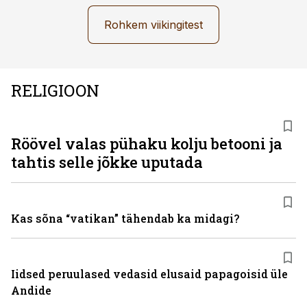
Rohkem viikingitest
RELIGIOON
Röövel valas pühaku kolju betooni ja
tahtis selle jõkke uputada
Kas sõna “vatikan” tähendab ka midagi?
Iidsed peruulased vedasid elusaid papagoisid üle
Andide