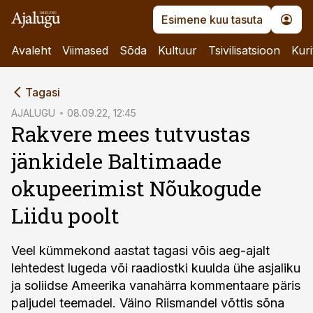
Esimene kuu tasuta
Avaleht
Viimased
Sõda
Kultuur
Tsivilisatsioon
Kuri
cebook
Tagasi
Twitter)
AJALUGU
08.09.22, 12:45
Rakvere mees tutvustas
kedIn
jänkidele Baltimaade
ail
okupeerimist Nõukogude
k
Liidu poolt
Veel kümmekond aastat tagasi võis aeg-ajalt
lehtedest lugeda või raadiostki kuulda ühe asjaliku
ja soliidse Ameerika vanahärra kommentaare päris
paljudel teemadel. Väino Riismandel võttis sõna