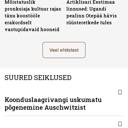
Mõistatuslik
Artiklisari Eestimaa
pronksiaja kultuur rajas
linnused: Ugandi
tänu koostööle
pealinn Otepää hävis
erakordselt
rüüsteretkede tules
vastupidavaid hooneid
Veel ehitistest
SUURED SEIKLUSED
Koonduslaagrivangi uskumatu
põgenemine Auschwitzist