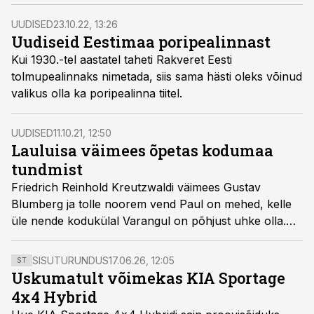
UUDISED
23.10.22, 13:26
Uudiseid Eestimaa poripealinnast
Kui 1930.-tel aastatel taheti Rakveret Eesti
tolmupealinnaks nimetada, siis sama hästi oleks võinud
valikus olla ka poripealinna tiitel.
UUDISED
11.10.21, 12:50
Lauluisa väimees õpetas kodumaa
tundmist
Friedrich Reinhold Kreutzwaldi väimees Gustav
Blumberg ja tolle noorem vend Paul on mehed, kelle
üle nende kodukülal Varangul on põhjust uhke olla.
Eduard Viiraltit, kes nooruses Varangul elas,
mäletatakse seal küll, ehk tasuks ka vendadele
SISUTURUNDUS
17.06.26, 12:05
ST
Blumbergitele tähelepanu pöörata.
Uskumatult võimekas KIA Sportage
4x4 Hybrid