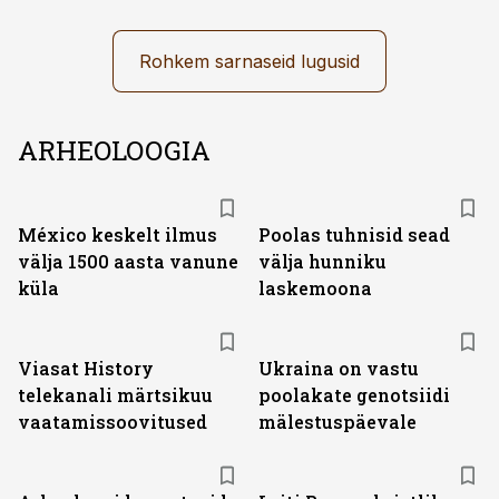
Rohkem sarnaseid lugusid
ARHEOLOOGIA
México keskelt ilmus
Poolas tuhnisid sead
välja 1500 aasta vanune
välja hunniku
küla
laskemoona
ST
Viasat History
Ukraina on vastu
telekanali märtsikuu
poolakate genotsiidi
vaatamissoovitused
mälestuspäevale