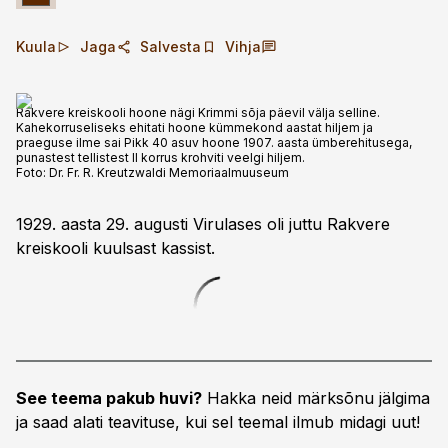
Kuula
Jaga
Salvesta
Vihja
Rakvere kreiskooli hoone nägi Krimmi sõja päevil välja selline.
Kahekorruseliseks ehitati hoone kümmekond aastat hiljem ja
praeguse ilme sai Pikk 40 asuv hoone 1907. aasta ümberehitusega,
punastest tellistest II korrus krohviti veelgi hiljem.
Foto:
Dr. Fr. R. Kreutzwaldi Memoriaalmuuseum
1929. aasta 29. augusti Virulases oli juttu Rakvere
kreiskooli kuulsast kassist.
See teema pakub huvi?
Hakka neid märksõnu jälgima
ja saad alati teavituse, kui sel teemal ilmub midagi uut!