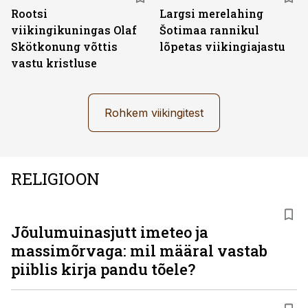
Rootsi
Largsi merelahing
viikingikuningas Olaf
Šotimaa rannikul
Skötkonung võttis
lõpetas viikingiajastu
vastu kristluse
Rohkem viikingitest
RELIGIOON
Jõulumuinasjutt imeteo ja
massimõrvaga: mil määral vastab
piiblis kirja pandu tõele?