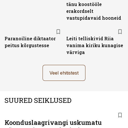
tänu koostööle
erakordselt
vastupidavaid hooneid
Paranoiline diktaator
Leiti telliskivid Riia
peitus kõrgustesse
vanima kiriku kunagise
värviga
Veel ehitistest
SUURED SEIKLUSED
Koonduslaagrivangi uskumatu