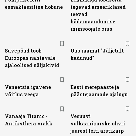
esmaklassiline hobune
tegevad ameeriklased
teevad
hädamaandumise
inimsööjate orus
Suvepõud toob
Uus raamat "Jäljetult
Euroopas nähtavale
kadunud"
ajaloolised näljakivid
Veneetsia igavene
Eesti merepääste ja
võitlus veega
päästejaamade ajalugu
Vanaaja Titanic -
Vesuuvi
Antikythera vrakk
vulkaanipurske ohvri
juurest leiti arstikarp