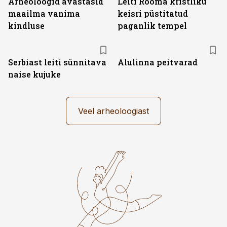
Arheoloogid avastasid
Leiti Rooma kristliku
maailma vanima
keisri püstitatud
kindluse
paganlik tempel
Serbiast leiti sünnitava
Alulinna peitvarad
naise kujuke
Veel arheoloogiast