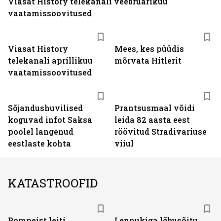
Viasat History telekanali veebruarikuu
vaatamissoovitused
ST
Viasat History
Mees, kes püüdis
telekanali aprillikuu
mõrvata Hitlerit
vaatamissoovitused
Sõjandushuvilised
Prantsusmaal võidi
koguvad infot Saksa
leida 82 aasta eest
poolel langenud
röövitud Stradivariuse
eestlaste kohta
viiul
KATASTROOFID
Pompeist leiti
Lennukiga lõbusõitu