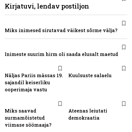
Kirjatuvi, lendav postiljon
Miks inimesed sirutavad väikest sõrme välja?
Inimeste suurim hirm oli saada elusalt maetud
Näljas Pariis mässas 19.
Kuulsuste salaelu
sajandil keiserliku
ooperimaja vastu
Miks saavad
Ateenas leiutati
surmamõistetud
demokraatia
viimase söömaaja?