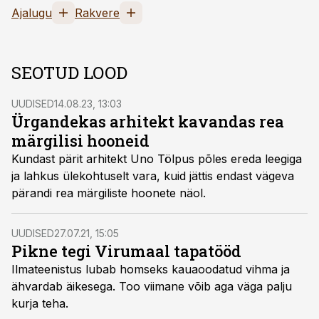
Ajalugu
Rakvere
SEOTUD LOOD
UUDISED
14.08.23, 13:03
Ürgandekas arhitekt kavandas rea
märgilisi hooneid
Kundast pärit arhitekt Uno Tölpus põles ereda leegiga
ja lahkus ülekohtuselt vara, kuid jättis endast vägeva
pärandi rea märgiliste hoonete näol.
UUDISED
27.07.21, 15:05
Pikne tegi Virumaal tapatööd
Ilmateenistus lubab homseks kauaoodatud vihma ja
ähvardab äikesega. Too viimane võib aga väga palju
kurja teha.