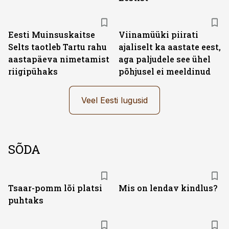
Eesti Muinsuskaitse
Viinamüüki piirati
Selts taotleb Tartu rahu
ajaliselt ka aastate eest,
aastapäeva nimetamist
aga paljudele see ühel
riigipühaks
põhjusel ei meeldinud
Veel Eesti lugusid
SÕDA
Tsaar-pomm lõi platsi
Mis on lendav kindlus?
puhtaks