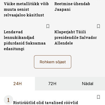
Väike metallitükk võib
Reetmine ühendab
muuta senist
Jaapani
relvaajaloo käsitlust
Lendavad
Klaperjaht Tšiili
lennukikandjad
presidendile Salvador
pidurdasid Saksamaa
Allendele
edasitungi
Rohkem sõjast
24H
72H
Nädal
1
Ristirüütlid olid tavalised röövlid