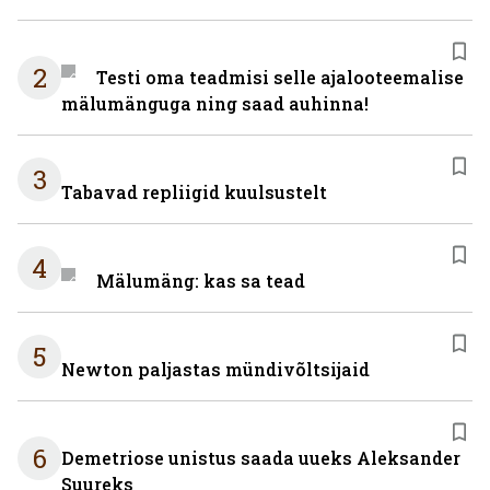
2
Testi oma teadmisi selle ajalooteemalise
mälumänguga ning saad auhinna!
3
Tabavad repliigid kuulsustelt
4
Mälumäng: kas sa tead
5
Newton paljastas mündivõltsijaid
6
Demetriose unistus saada uueks Aleksander
Suureks