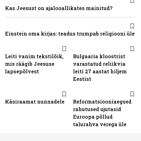
Kas Jeesust on ajalooallikates mainitud?
Einstein oma kirjas: teadus trumpab religiooni üle
Leiti vanim tekstilõik,
Bulgaaria kloostrist
mis räägib Jeesuse
varastatud reliikvia
lapsepõlvest
leiti 27 aastat hiljem
Eestist
Käsiraamat nunnadele
Reformatsiooniaegsed
rahutused ujutasid
Euroopa põllud
talurahva verega üle