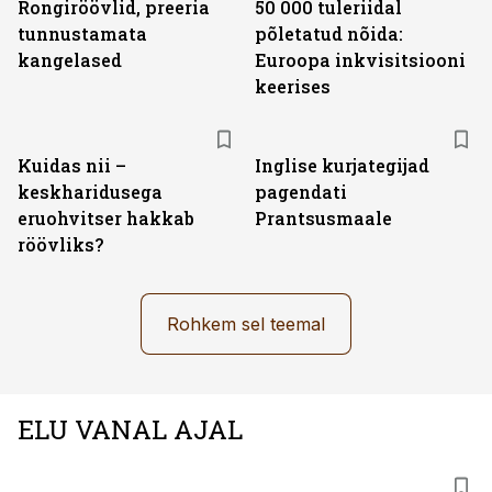
Rongiröövlid, preeria
50 000 tuleriidal
tunnustamata
põletatud nõida:
kangelased
Euroopa inkvisitsiooni
keerises
Kuidas nii –
Inglise kurjategijad
keskharidusega
pagendati
eruohvitser hakkab
Prantsusmaale
röövliks?
Rohkem sel teemal
ELU VANAL AJAL