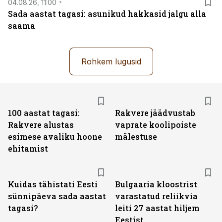
04.08.26, 11:00
Sada aastat tagasi: asunikud hakkasid jalgu alla
saama
Rohkem lugusid
100 aastat tagasi:
Rakvere jäädvustab
Rakvere alustas
vaprate koolipoiste
esimese avaliku hoone
mälestuse
ehitamist
Kuidas tähistati Eesti
Bulgaaria kloostrist
sünnipäeva sada aastat
varastatud reliikvia
tagasi?
leiti 27 aastat hiljem
Eestist