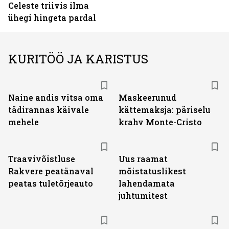
Celeste triivis ilma
ühegi hingeta pardal
KURITÖÖ JA KARISTUS
Naine andis vitsa oma
Maskeerunud
tädirannas käivale
kättemaksja: päriselu
mehele
krahv Monte-Cristo
Traavivõistluse
Uus raamat
Rakvere peatänaval
mõistatuslikest
peatas tuletõrjeauto
lahendamata
juhtumitest