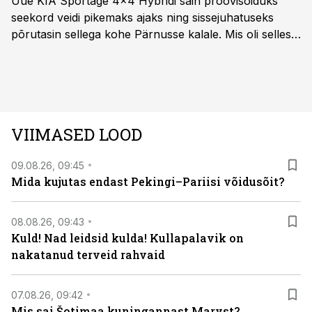
Uue KIA Sportage 4x4 Hybridi sain proovisõiduks
seekord veidi pikemaks ajaks ning sissejuhatuseks
põrutasin sellega kohe Pärnusse kalale. Mis oli selles
autos head ja millised olid vead saab teada, kui lugeda
läbi järgnev lugu.
VIIMASED LOOD
09.08.26, 09:45
Mida kujutas endast Pekingi–Pariisi võidusõit?
08.08.26, 09:43
Kuld! Nad leidsid kulda! Kullapalavik on
nakatanud terveid rahvaid
07.08.26, 09:42
Mis sai Šotimaa kuningannast Maryst?