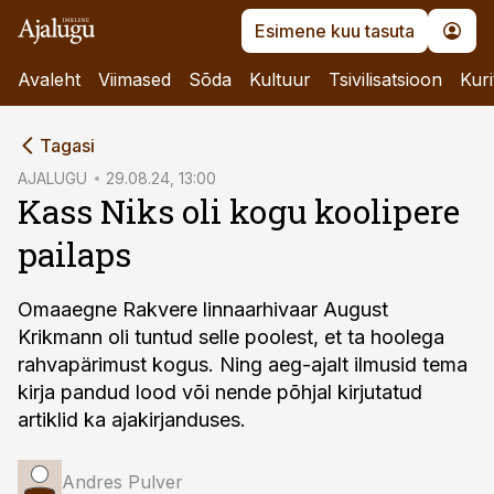
Esimene kuu tasuta
Avaleht
Viimased
Sõda
Kultuur
Tsivilisatsioon
Kuri
cebook
Tagasi
Twitter)
AJALUGU
29.08.24, 13:00
Kass Niks oli kogu koolipere
kedIn
pailaps
ail
k
Omaaegne Rakvere linnaarhivaar August
Krikmann oli tuntud selle poolest, et ta hoolega
rahvapärimust kogus. Ning aeg-ajalt ilmusid tema
kirja pandud lood või nende põhjal kirjutatud
artiklid ka ajakirjanduses.
Andres Pulver