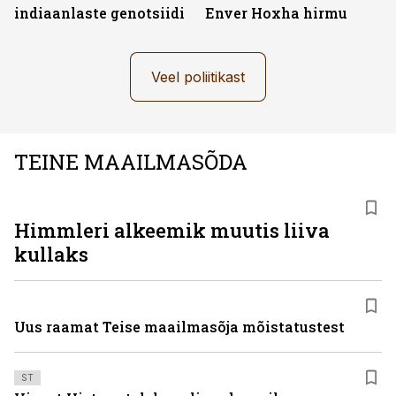
indiaanlaste genotsiidi
Enver Hoxha hirmu
Veel poliitikast
TEINE MAAILMASÕDA
Himmleri alkeemik muutis liiva
kullaks
Uus raamat Teise maailmasõja mõistatustest
ST