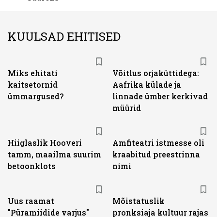
KUULSAD EHITISED
Miks ehitati
Võitlus orjaküttidega:
kaitsetornid
Aafrika külade ja
ümmargused?
linnade ümber kerkivad
müürid
Hiiglaslik Hooveri
Amfiteatri istmesse oli
tamm, maailma suurim
kraabitud preestrinna
betoonklots
nimi
Uus raamat
Mõistatuslik
"Püramiidide varjus"
pronksiaja kultuur rajas