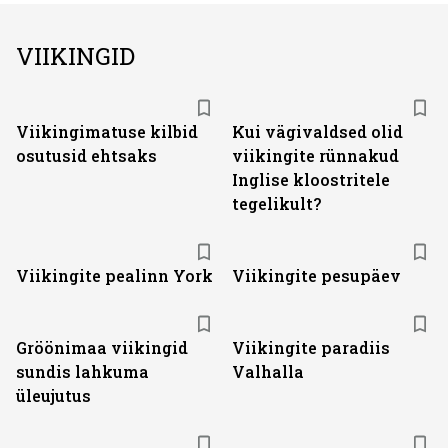
VIIKINGID
Viikingimatuse kilbid
Kui vägivaldsed olid
osutusid ehtsaks
viikingite rünnakud
Inglise kloostritele
tegelikult?
Viikingite pealinn York
Viikingite pesupäev
Gröönimaa viikingid
Viikingite paradiis
sundis lahkuma
Valhalla
üleujutus