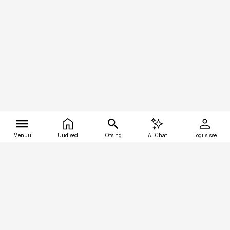
Menüü
Uudised
Otsing
AI Chat
Logi sisse
Vana-Lõuna 39/1, 19094 Tallinn
(+372) 667 0111
tellimiskeskus@aripaev.ee