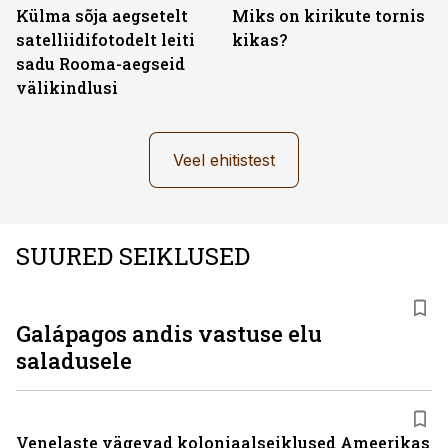
Külma sõja aegsetelt
Miks on kirikute tornis
satelliidifotodelt leiti
kikas?
sadu Rooma-aegseid
välikindlusi
Veel ehitistest
SUURED SEIKLUSED
Galápagos andis vastuse elu
saladusele
Venelaste vägevad koloniaalseiklused Ameerikas