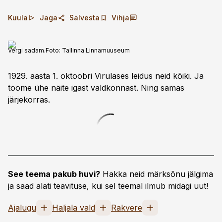
Kuula
Jaga
Salvesta
Vihja
Vergi sadam.
Foto:
Tallinna Linnamuuseum
1929. aasta 1. oktoobri Virulases leidus neid kõiki. Ja
toome ühe näite igast valdkonnast. Ning samas
järjekorras.
See teema pakub huvi?
Hakka neid märksõnu jälgima
ja saad alati teavituse, kui sel teemal ilmub midagi uut!
Ajalugu
Haljala vald
Rakvere