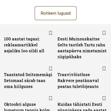
Rohkem lugusid
100 aastat tagasi:
Eesti Muinsuskaitse
reklaamartikkel
Selts taotleb Tartu rahu
asjaliku loo sildi all
aastapäeva nimetamist
riigipühaks
Taastatud Seitsmemägi
Traavivõistluse
Setomaal särab taas
Rakvere peatänaval
oma hiilguses
peatas tuletõrjeauto
Oktoobri alguse
Kuidas tähistati Eesti
lumetorm tappis kolm
sünnipäeva sada aastat