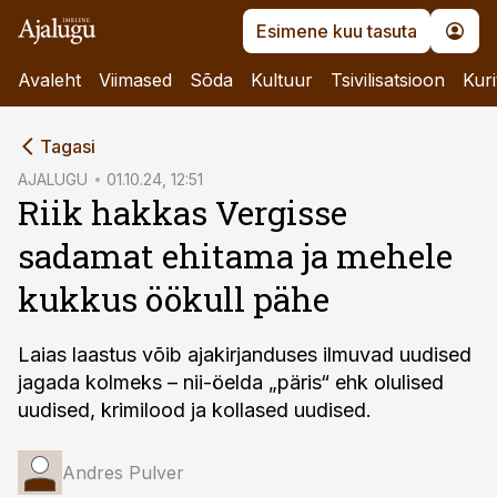
Esimene kuu tasuta
Avaleht
Viimased
Sõda
Kultuur
Tsivilisatsioon
Kuri
cebook
Tagasi
Twitter)
AJALUGU
01.10.24, 12:51
Riik hakkas Vergisse
kedIn
sadamat ehitama ja mehele
ail
kukkus öökull pähe
k
Laias laastus võib ajakirjanduses ilmuvad uudised
jagada kolmeks – nii-öelda „päris“ ehk olulised
uudised, krimilood ja kollased uudised.
Andres Pulver