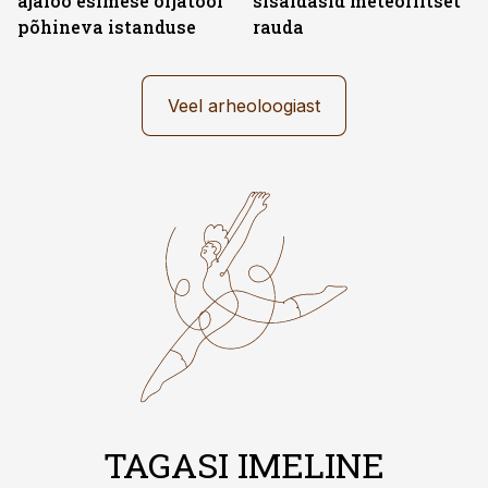
ajaloo esimese orjatööl
sisaldasid meteoriitset
põhineva istanduse
rauda
Veel arheoloogiast
TAGASI IMELINE