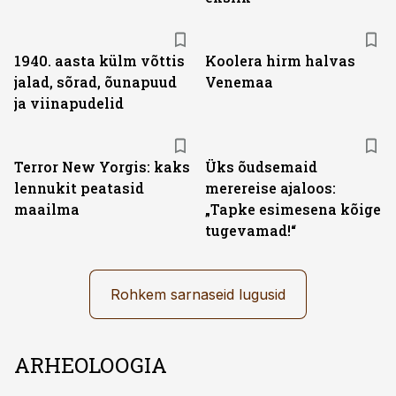
1940. aasta külm võttis
Koolera hirm halvas
jalad, sõrad, õunapuud
Venemaa
ja viinapudelid
Terror New Yorgis: kaks
Üks õudsemaid
lennukit peatasid
merereise ajaloos:
maailma
„Tapke esimesena kõige
tugevamad!“
Rohkem sarnaseid lugusid
ARHEOLOOGIA