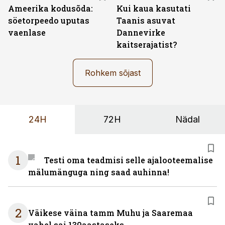
Ameerika kodusõda:
Kui kaua kasutati
söetorpeedo uputas
Taanis asuvat
vaenlase
Dannevirke
kaitserajatist?
Rohkem sõjast
24H
72H
Nädal
1
Testi oma teadmisi selle ajalooteemalise
mälumänguga ning saad auhinna!
2
Väikese väina tamm Muhu ja Saaremaa
vahel sai 130aastaseks