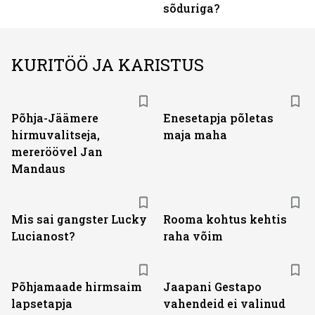
sõduriga?
KURITÖÖ JA KARISTUS
Põhja-Jäämere
Enesetapja põletas
hirmuvalitseja,
maja maha
mereröövel Jan
Mandaus
Mis sai gangster Lucky
Rooma kohtus kehtis
Lucianost?
raha võim
Põhjamaade hirmsaim
Jaapani Gestapo
lapsetapja
vahendeid ei valinud