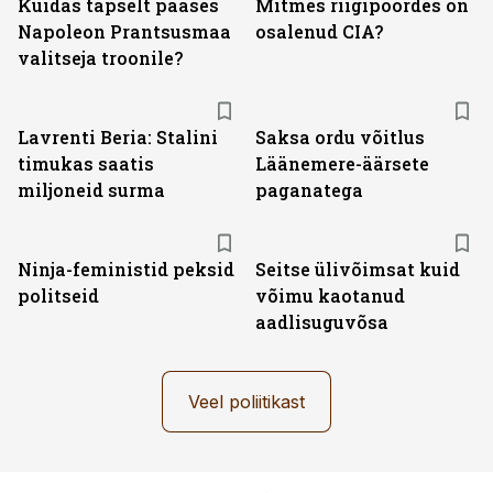
Kuidas täpselt pääses
Mitmes riigipöördes on
Napoleon Prantsusmaa
osalenud CIA?
valitseja troonile?
Lavrenti Beria: Stalini
Saksa ordu võitlus
timukas saatis
Läänemere-äärsete
miljoneid surma
paganatega
Ninja-feministid peksid
Seitse ülivõimsat kuid
politseid
võimu kaotanud
aadlisuguvõsa
Veel poliitikast