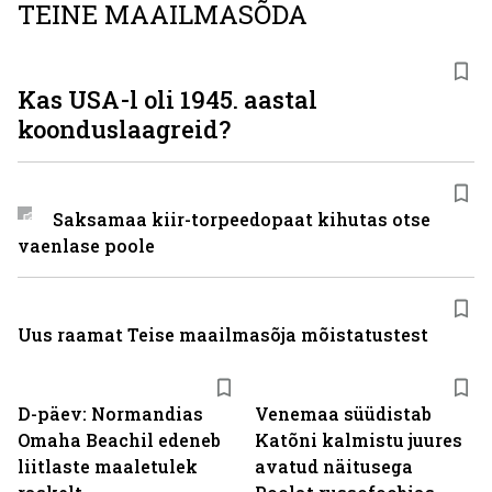
TEINE MAAILMASÕDA
Kas USA-l oli 1945. aastal
koonduslaagreid?
Saksamaa kiir-torpeedo­paat kihutas otse
vaenlase poole
Uus raamat Teise maailmasõja mõistatustest
D-päev: Normandias
Venemaa süüdistab
Omaha Beachil edeneb
Katõni kalmistu juures
liitlaste maaletulek
avatud näitusega