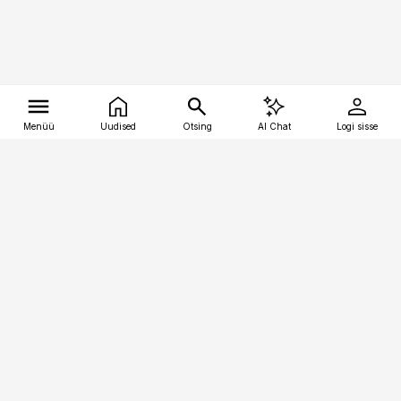
Menüü
Uudised
Otsing
AI Chat
Logi sisse
Vana-Lõuna 39/1, 19094 Tallinn
(+372) 667 0111
tellimiskeskus@aripaev.ee
Telli Imeline Ajalugu
Uudiskiri
Reklaam
Firmast
Sisu kasutamisõigused
Ajakirjaniku