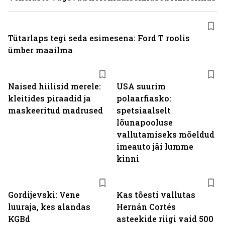
Tütarlaps tegi seda esimesena: Ford T roolis
ümber maailma
Naised hiilisid merele:
USA suurim
kleitides piraadid ja
polaarfiasko:
maskeeritud madrused
spetsiaalselt
lõunapooluse
vallutamiseks mõeldud
imeauto jäi lumme
kinni
Gordijevski: Vene
Kas tõesti vallutas
luuraja, kes alandas
Hernán Cortés
KGBd
asteekide riigi vaid 500