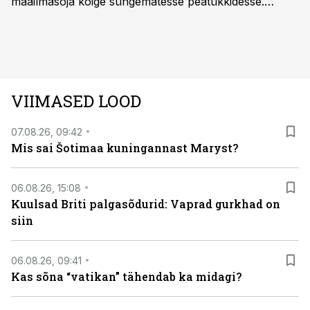
maailmasõja kõige süngematesse peatükkidesse.
Kuninglike dünastiate intriigid, värsked arheoloogilised
avastused ning seni nägemata kaadrid Kolmanda riigi
argielust avavad ajaloo tuntud sündmused täiesti uuest
vaatenurgast. Viasat History on saadaval kõikide Eesti
teleoperaatorite kaudu. Tutvu telekavaga:
VIIMASED LOOD
viasathistory.eu/ee
07.08.26, 09:42
Mis sai Šotimaa kuningannast Maryst?
06.08.26, 15:08
Kuulsad Briti palgasõdurid: Vaprad gurkhad on
siin
06.08.26, 09:41
Kas sõna “vatikan” tähendab ka midagi?