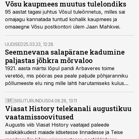
Võsu kaupmees muutus tulelondiks
95 aastat tagasi juhtus Võsul tuleõnnetus, milles sai
omajagu kannatada tuntud kohalik kaupmees ja
omaaegne Võsu postkontori ülem Jaan Mahkvei.
UUDISED
25.03.23, 12:28
Seemnevana salapärane kadumine
paljastas jõhkra mõrvaloo
1921. aasta märtsi lõpul pandi Arbaveres toime
veretöö, mis pööras pea peale paljude põhjaranniku
põllumeeste elu ning mille lahti harutamiseks kulus
kriminaalpolitseil rohkem kui aasta.
SISUTURUNDUS
04.08.26, 13:11
ST
Viasat History telekanali augustikuu
vaatamissoovitused
Augustis viib Viasat History vaatajad paleede
salakäikudest maiade iidsetesse linnadesse ja Teise