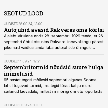
SEOTUD LOOD
UUDISED
28.09.24, 13:00
Autojuhid avasid Rakveres oma kõrtsi
Ajaleht Virulane andis 28. septembril 1929 teada, et 26.
septembri õhtul otsustas Rakvere linnavolikogu pärast
pikemaid vaidlusi anda luba autojuhtide ühingule
einelaua avamiseks.
UUDISED
14.09.24, 12:21
Septembritormid nõudsid suure hulga
inimelusid
95 aastat tagasi möllasid septembri alguses Soome
lahel tugevad tormid, mis tegid tõsist kahju merel
seilanud laevadele, millest nii mõnigi õnnetu lõpu leidis.
UUDISED
10.09.24, 13:00