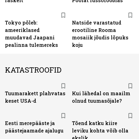
raskelt
Poolat russofoobias
Tokyo põleb:
Natside varastatud
ameeriklased
erootiline Rooma
muudavad Jaapani
mosaiik jõudis lõpuks
pealinna tulemereks
koju
KATASTROOFID
Tuumarakett plahvatas
Kui lähedal on maailm
keset USA-d
olnud tuumasõjale?
Eesti merepääste ja
Tõend katku kiire
päästejaamade ajalugu
leviku kohta võib olla
ekslik