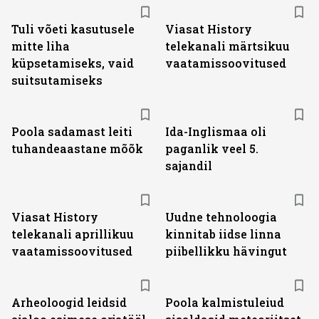
ST
Tuli võeti kasutusele
Viasat History
mitte liha
telekanali märtsikuu
küpsetamiseks, vaid
vaatamissoovitused
suitsutamiseks
Poola sadamast leiti
Ida-Inglismaa oli
tuhandeaastane mõõk
paganlik veel 5.
sajandil
ST
Viasat History
Uudne tehnoloogia
telekanali aprillikuu
kinnitab iidse linna
vaatamissoovitused
piibellikku hävingut
Arheoloogid leidsid
Poola kalmistuleiud