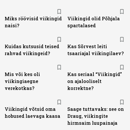
Miks röövisid viikingid
Viikingid olid Põhjala
naisi?
spartalased
Kuidas kutsusid teised
Kas Sõrvest leiti
rahvad viikingeid?
tsaariajal viikingilaev?
Mis või kes oli
Kas seriaal “Viikingid”
viikingiaegne
on ajalooliselt
verekotkas?
korrektne?
Viikingid võtsid oma
Saage tuttavaks: see on
hobused laevaga kaasa
Draug, viikingite
hirmsaim luupainaja