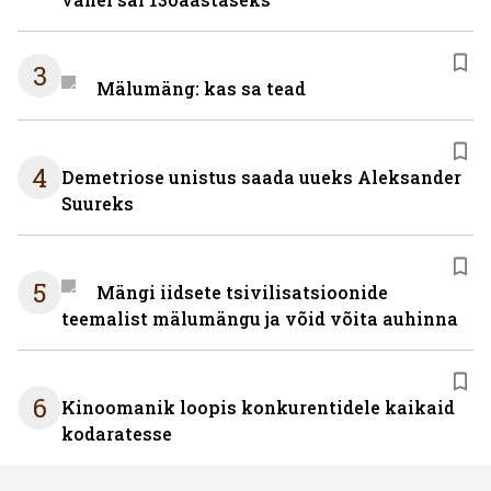
3
Mälumäng: kas sa tead
4
Demetriose unistus saada uueks Aleksander
Suureks
5
Mängi iidsete tsivilisatsioonide
teemalist mälumängu ja võid võita auhinna
6
Kinoomanik loopis konkurentidele kaikaid
kodaratesse