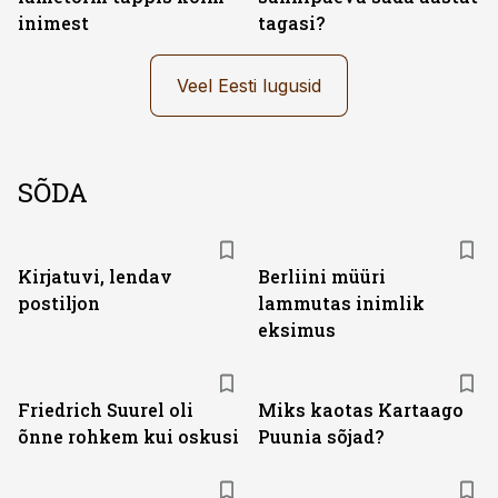
inimest
tagasi?
Veel Eesti lugusid
SÕDA
Kirjatuvi, lendav
Berliini müüri
postiljon
lammutas inimlik
eksimus
Friedrich Suurel oli
Miks kaotas Kartaago
õnne rohkem kui oskusi
Puunia sõjad?