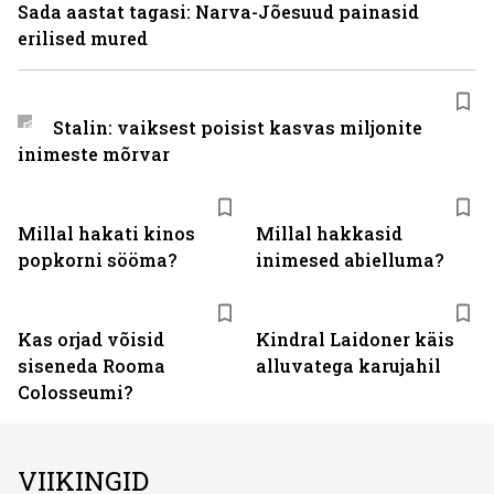
Sada aastat tagasi: Narva-Jõesuud painasid
erilised mured
Stalin: vaiksest poisist kasvas miljonite
inimeste mõrvar
Millal hakati kinos
Millal hakkasid
popkorni sööma?
inimesed abielluma?
Kas orjad võisid
Kindral Laidoner käis
siseneda Rooma
alluvatega karujahil
Colosseumi?
VIIKINGID