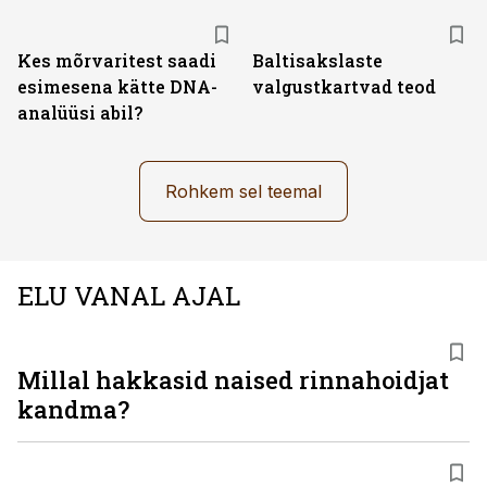
Kes mõrvaritest saadi
Baltisakslaste
esimesena kätte DNA-
valgustkartvad teod
analüüsi abil?
Rohkem sel teemal
ELU VANAL AJAL
Millal hakkasid naised rinnahoidjat
kandma?