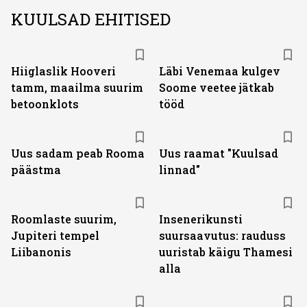
KUULSAD EHITISED
Hiiglaslik Hooveri
Läbi Venemaa kulgev
tamm, maailma suurim
Soome veetee jätkab
betoonklots
tööd
Uus sadam peab Rooma
Uus raamat "Kuulsad
päästma
linnad"
Roomlaste suurim,
Insenerikunsti
Jupiteri tempel
suursaavutus: rauduss
Liibanonis
uuristab käigu Thamesi
alla