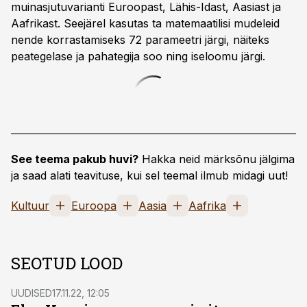
muinasjutuvarianti Euroopast, Lähis-Idast, Aasiast ja
Aafrikast. Seejärel kasutas ta matemaatilisi mudeleid
nende korrastamiseks 72 parameetri järgi, näiteks
peategelase ja pahategija soo ning iseloomu järgi.
See teema pakub huvi?
Hakka neid märksõnu jälgima
ja saad alati teavituse, kui sel teemal ilmub midagi uut!
Kultuur
Euroopa
Aasia
Aafrika
SEOTUD LOOD
UUDISED
17.11.22, 12:05