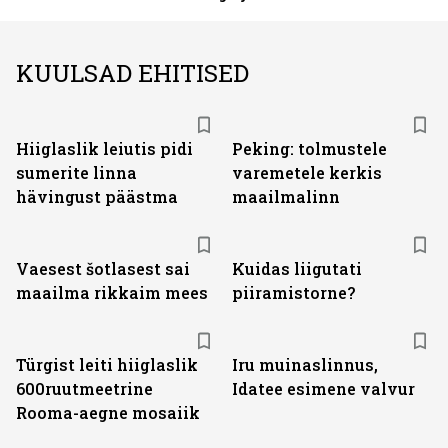
KUULSAD EHITISED
Hiiglaslik leiutis pidi
Peking: tolmustele
sumerite linna
varemetele kerkis
hävingust päästma
maailmalinn
Vaesest šotlasest sai
Kuidas liigutati
maailma rikkaim mees
piiramistorne?
Türgist leiti hiiglaslik
Iru muinaslinnus,
600ruutmeetrine
Idatee esimene valvur
Rooma-aegne mosaiik