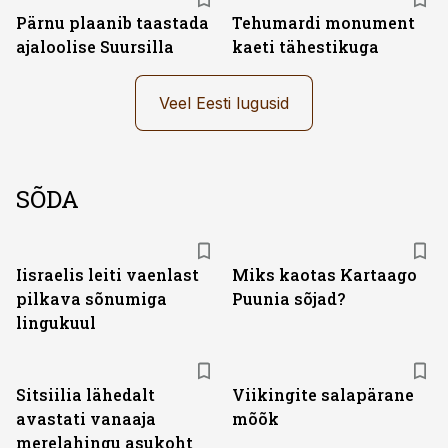
Pärnu plaanib taastada
Tehumardi monument
ajaloolise Suursilla
kaeti tähestikuga
Veel Eesti lugusid
SÕDA
Iisraelis leiti vaenlast
Miks kaotas Kartaago
pilkava sõnumiga
Puunia sõjad?
lingukuul
Sitsiilia lähedalt
Viikingite salapärane
avastati vanaaja
mõõk
merelahingu asukoht