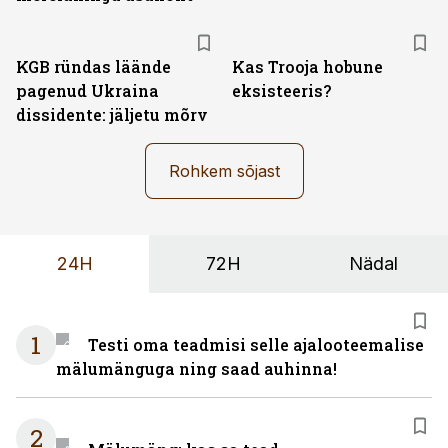
KGB ründas läände
Kas Trooja hobune
pagenud Ukraina
eksisteeris?
dissidente: jäljetu mõrv
Rohkem sõjast
24H
72H
Nädal
1
Testi oma teadmisi selle ajalooteemalise
mälumänguga ning saad auhinna!
2