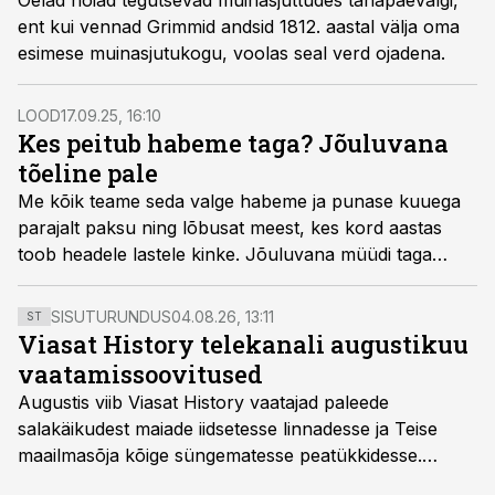
Õelad nõiad tegutsevad muinasjuttudes tänapäevalgi,
ent kui vennad Grimmid andsid 1812. aastal välja oma
esimese muinasjutukogu, voolas seal verd ojadena.
LOOD
17.09.25, 16:10
Kes peitub habeme taga? Jõuluvana
tõeline pale
Me kõik teame seda valge habeme ja punase kuuega
parajalt paksu ning lõbusat meest, kes kord aastas
toob headele lastele kinke. Jõuluvana müüdi taga
peitub reaalne ajalooline isik, aga sellise jõulutaadi,
nagu me tänapäeval tunneme, lõi The Coca-Cola
SISUTURUNDUS
04.08.26, 13:11
ST
Company.
Viasat History telekanali augustikuu
vaatamissoovitused
Augustis viib Viasat History vaatajad paleede
salakäikudest maiade iidsetesse linnadesse ja Teise
maailmasõja kõige süngematesse peatükkidesse.
Kuninglike dünastiate intriigid, värsked arheoloogilised