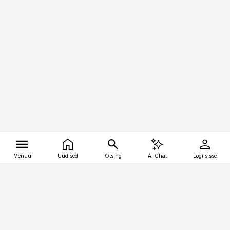
Menüü
Uudised
Otsing
AI Chat
Logi sisse
Vana-Lõuna 39/1, 19094 Tallinn
(+372) 667 0111