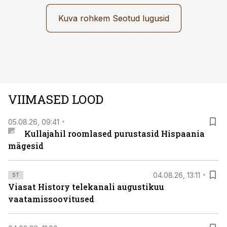
avastused ning seni nägemata kaadrid Kolmanda riigi
argielust avavad ajaloo tuntud sündmused täiesti uuest
Kuva rohkem Seotud lugusid
vaatenurgast. Viasat History on saadaval kõikide Eesti
teleoperaatorite kaudu. Tutvu telekavaga:
viasathistory.eu/ee
VIIMASED LOOD
05.08.26, 09:41
Kullajahil roomlased purustasid Hispaania
mägesid
04.08.26, 13:11
ST
Viasat History telekanali augustikuu
vaatamissoovitused