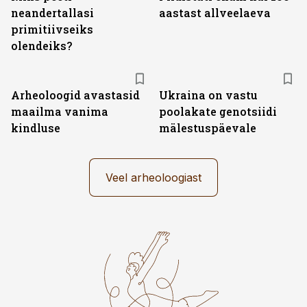
neandertallasi
aastast allveelaeva
primitiivseiks
olendeiks?
Arheoloogid avastasid
Ukraina on vastu
maailma vanima
poolakate genotsiidi
kindluse
mälestuspäevale
Veel arheoloogiast