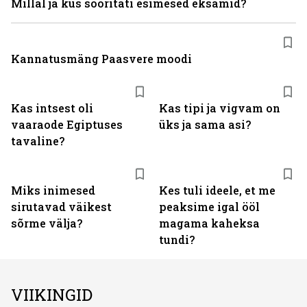
Millal ja kus sooritati esimesed eksamid?
Kannatusmäng Paasvere moodi
Kas intsest oli
Kas tipi ja vigvam on
vaaraode Egiptuses
üks ja sama asi?
tavaline?
Miks inimesed
Kes tuli ideele, et me
sirutavad väikest
peaksime igal ööl
sõrme välja?
magama kaheksa
tundi?
VIIKINGID