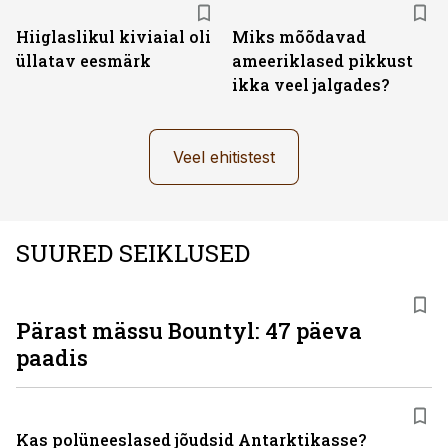
Hiiglaslikul kiviaial oli
Miks mõõdavad
üllatav eesmärk
ameeriklased pikkust
ikka veel jalgades?
Veel ehitistest
SUURED SEIKLUSED
Pärast mässu Bountyl: 47 päeva
paadis
Kas polüneeslased jõudsid Antarktikasse?