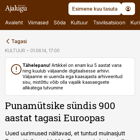
Esimene kuu tasuta
Avaleht
Viimased
Sõda
Kultuur
Tsivilisatsioon
Kuri
cebook
Tagasi
Twitter)
KULTUUR
01.06.14, 17:00
kedIn
Tähelepanu!
Artikkel on enam kui 5 aastat vana
ning kuulub väljaande digitaalsesse arhiivi.
ail
Väljaanne ei uuenda ega kaasajasta arhiveeritud
sisu, mistõttu võib olla vajalik kaasaegsete
k
allikatega tutvumine
Punamütsike sündis 900
aastat tagasi Euroopas
Uued uurimused näitavad, et tuntud muinasjutt