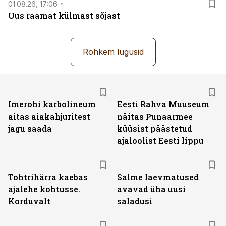
01.08.26, 17:06
Uus raamat külmast sõjast
Rohkem lugusid
Imerohi karbolineum
Eesti Rahva Muuseum
aitas aiakahjuritest
näitas Punaarmee
jagu saada
küüsist päästetud
ajaloolist Eesti lippu
Tohtrihärra kaebas
Salme laevmatused
ajalehe kohtusse.
avavad üha uusi
Korduvalt
saladusi