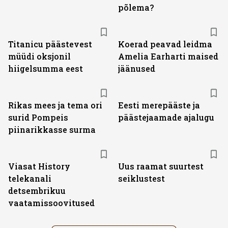
põlema?
Titanicu päästevest
Koerad peavad leidma
müüdi oksjonil
Amelia Earharti maised
hiigelsumma eest
jäänused
Rikas mees ja tema ori
Eesti merepääste ja
surid Pompeis
päästejaamade ajalugu
piinarikkasse surma
ST
Viasat History
Uus raamat suurtest
telekanali
seiklustest
detsembrikuu
vaatamissoovitused