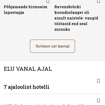
Põhjamaade hirmsaim
Ravensbrücki
lapsetapja
koonduslaager oli
ainult naistele: vangid
töötasid end seal
surnuks
Rohkem sel teemal
ELU VANAL AJAL
7 ajaloolist hotelli