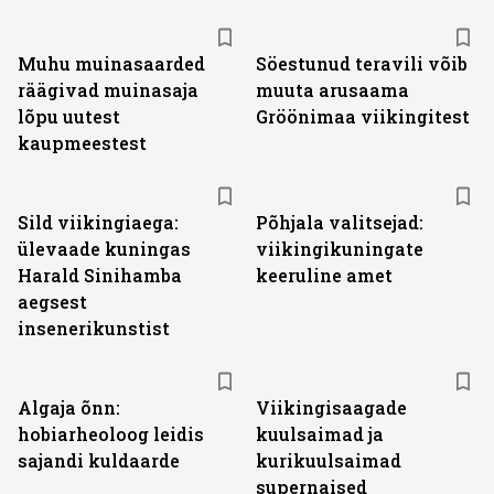
Muhu muinasaarded
Söestunud teravili võib
räägivad muinasaja
muuta arusaama
lõpu uutest
Gröönimaa viikingitest
kaupmeestest
Sild viikingiaega:
Põhjala valitsejad:
ülevaade kuningas
viikingikuningate
Harald Sinihamba
keeruline amet
aegsest
insenerikunstist
Algaja õnn:
Viikingisaagade
hobiarheoloog leidis
kuulsaimad ja
sajandi kuldaarde
kurikuulsaimad
supernaised