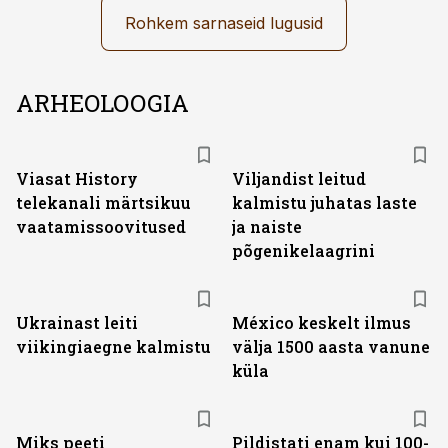
Rohkem sarnaseid lugusid
ARHEOLOOGIA
ST
Viasat History
Viljandist leitud
telekanali märtsikuu
kalmistu juhatas laste
vaatamissoovitused
ja naiste
põgenikelaagrini
Ukrainast leiti
México keskelt ilmus
viikingiaegne kalmistu
välja 1500 aasta vanune
küla
Miks peeti
Pildistati enam kui 100-