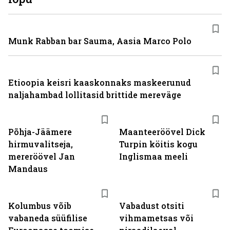
Munk Rabban bar Sauma, Aasia Marco Polo
Etioopia keisri kaaskonnaks maskeerunud
naljahambad lollitasid brittide mereväge
Põhja-Jäämere
Maanteeröövel Dick
hirmuvalitseja,
Turpin köitis kogu
mereröövel Jan
Inglismaa meeli
Mandaus
Kolumbus võib
Vabadust otsiti
vabaneda süüfilise
vihmametsas või