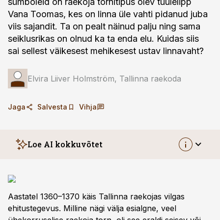
sümboleid on raekoja tornitipus olev tuulelipp
Vana Toomas, kes on linna üle vahti pidanud juba
viis sajandit. Ta on pealt näinud palju ning sama
seiklusrikas on olnud ka ta enda elu. Kuidas siis
sai sellest väikesest mehikesest ustav linnavaht?
Elvira Liiver Holmström, Tallinna raekoda
Jaga
Salvesta
Vihja
Loe AI kokkuvõtet
Aastatel 1360–1370 käis Tallinna raekojas vilgas
ehitustegevus. Milline nägi välja esialgne, veel