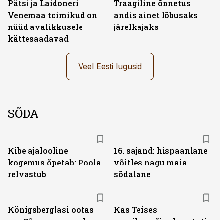
Pätsi ja Laidoneri
Traagiline õnnetus
Venemaa toimikud on
andis ainet lõbusaks
nüüd avalikkusele
järelkajaks
kättesaadavad
Veel Eesti lugusid
SÕDA
Kibe ajalooline
16. sajand: hispaanlane
kogemus õpetab: Poola
võitles nagu maia
relvastub
sõdalane
Königsberglasi ootas
Kas Teises