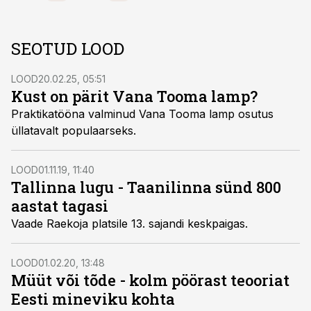
SEOTUD LOOD
LOOD
20.02.25, 05:51
Kust on pärit Vana Tooma lamp?
Praktikatööna valminud Vana Tooma lamp osutus
üllatavalt populaarseks.
LOOD
01.11.19, 11:40
Tallinna lugu - Taanilinna sünd 800
aastat tagasi
Vaade Raekoja platsile 13. sajandi keskpaigas.
LOOD
01.02.20, 13:48
Müüt või tõde - kolm pöörast teooriat
Eesti mineviku kohta