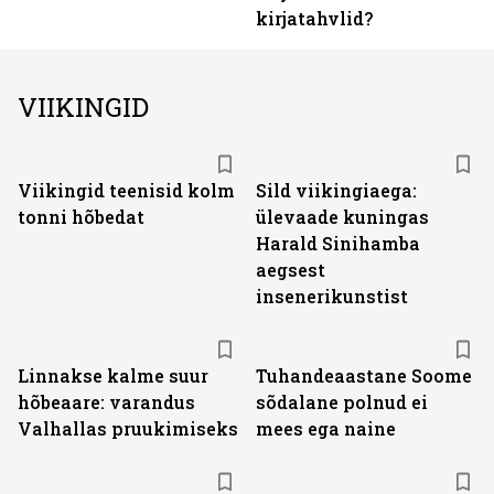
kirjatahvlid?
VIIKINGID
Viikingid teenisid kolm
Sild viikingiaega:
tonni hõbedat
ülevaade kuningas
Harald Sinihamba
aegsest
insenerikunstist
Linnakse kalme suur
Tuhandeaastane Soome
hõbeaare: varandus
sõdalane polnud ei
Valhallas pruukimiseks
mees ega naine