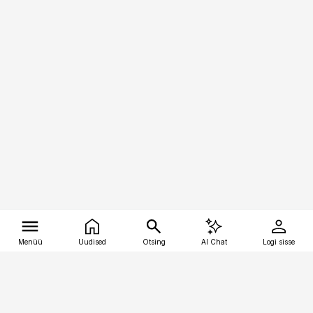
Menüü
Uudised
Otsing
AI Chat
Logi sisse
Vana-Lõuna 39/1, 19094 Tallinn