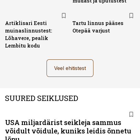
mudast ja uputustest
Artiklisari Eesti
Tartu linnus pääses
muinaslinnustest:
Otepää varjust
Lõhavere, pealik
Lembitu kodu
Veel ehitistest
SUURED SEIKLUSED
USA miljardärist seikleja sammus
võidult võidule, kuniks leidis õnnetu
lõpu