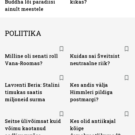
Buddha lõi paradiisi
kikas?
ainult meestele
POLIITIKA
Milline oli senati roll
Kuidas sai Šveitsist
Vana-Roomas?
neutraalne riik?
Lavrenti Beria: Stalini
Kes andis välja
timukas saatis
Himmleri pildiga
miljoneid surma
postmargi?
Seitse ülivõimsat kuid
Kes olid antiikajal
võimu kaotanud
kõige