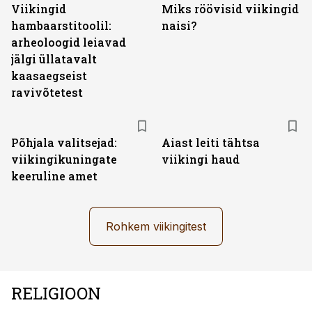
Viikingid
Miks röövisid viikingid
hambaarstitoolil:
naisi?
arheoloogid leiavad
jälgi üllatavalt
kaasaegseist
ravivõtetest
Põhjala valitsejad:
Aiast leiti tähtsa
viikingikuningate
viikingi haud
keeruline amet
Rohkem viikingitest
RELIGIOON