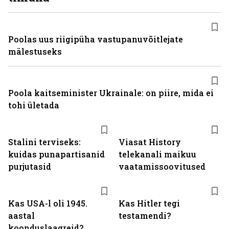
Poolas uus riigipüha vastupanuvõitlejate
mälestuseks
Poola kaitseminister Ukrainale: on piire, mida ei
tohi ületada
ST
Stalini terviseks:
Viasat History
kuidas punapartisanid
telekanali maikuu
purjutasid
vaatamissoovitused
Kas USA-l oli 1945.
Kas Hitler tegi
aastal
testamendi?
koonduslaagreid?