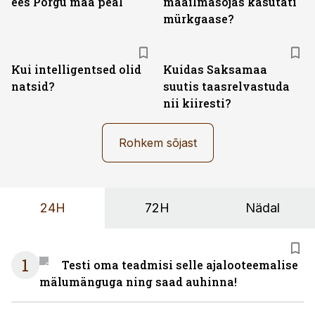
ees Põrgu maa peal
maailmasõjas kasutati
mürkgaase?
Kui intelligentsed olid
Kuidas Saksamaa
natsid?
suutis taasrelvastuda
nii kiiresti?
Rohkem sõjast
24H
72H
Nädal
1
Testi oma teadmisi selle ajalooteemalise
mälumänguga ning saad auhinna!