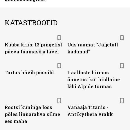
KATASTROOFID
Kuuba kriis: 13 pingelist
Uus raamat "Jäljetult
päeva tuumasõja lävel
kadunud"
Tartus hävib puusild
Itaallaste hirmus
õnnetus: kui hiidlaine
läbi Alpide tormas
Rootsi kuninga loss
Vanaaja Titanic -
põles linnarahva silme
Antikythera vrakk
ees maha