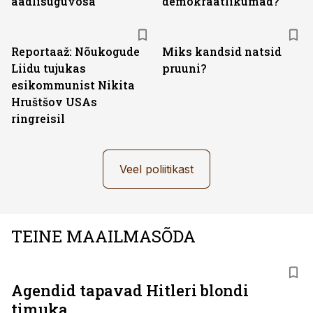
aadlisuguvõsa
demokraatlikumad?
Reportaaž: Nõukogude
Miks kandsid natsid
Liidu tujukas
pruuni?
esikommunist Nikita
Hruštšov USAs
ringreisil
Veel poliitikast
TEINE MAAILMASÕDA
Agendid tapavad Hitleri blondi
timuka