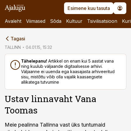
Esimene kuu tasuta
Avaleht
Viimased
Sõda
Kultuur
Tsivilisatsioon
Kuri
cebook
Tagasi
Twitter)
TALLINN
04.01.15, 15:32
kedIn
Tähelepanu!
Artikkel on enam kui 5 aastat vana
ning kuulub väljaande digitaalsesse arhiivi.
ail
Väljaanne ei uuenda ega kaasajasta arhiveeritud
sisu, mistõttu võib olla vajalik kaasaegsete
k
allikatega tutvumine
Ustav linnavaht Vana
Toomas
Meie pealinna Tallinna vast üks tuntumaid