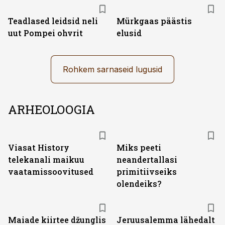
Teadlased leidsid neli
Mürkgaas päästis
uut Pompei ohvrit
elusid
Rohkem sarnaseid lugusid
ARHEOLOOGIA
ST
Viasat History
Miks peeti
telekanali maikuu
neandertallasi
vaatamissoovitused
primitiivseiks
olendeiks?
Maiade kiirtee džunglis
Jeruusalemma lähedalt