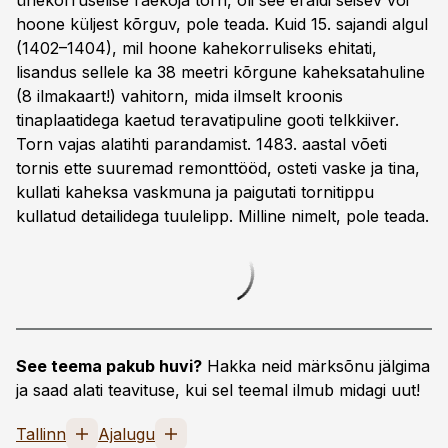
ühekorruselise raekoja torn, oli see eraldi seisev või
hoone küljest kõrguv, pole teada. Kuid 15. sajandi algul
(1402–1404), mil hoone kahekorruliseks ehitati,
lisandus sellele ka 38 meetri kõrgune kaheksatahuline
(8 ilma­kaart!) vahitorn, mida ilmselt kroonis
tinaplaatidega kaetud teravatipuline gooti telkkiiver.
Torn vajas alatihti parandamist. 1483. aastal võeti
tornis ette suuremad remonttööd, osteti vaske ja tina,
kullati kaheksa vaskmuna ja paigutati tornitippu
kullatud detailidega tuulelipp. Milline nimelt, pole teada.
See teema pakub huvi?
Hakka neid märksõnu jälgima
ja saad alati teavituse, kui sel teemal ilmub midagi uut!
Tallinn
Ajalugu