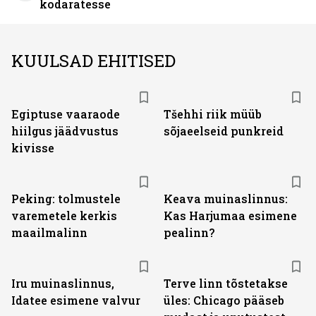
kodaratesse
KUULSAD EHITISED
Egiptuse vaaraode
Tšehhi riik müüb
hiilgus jäädvustus
sõjaeelseid punkreid
kivisse
Peking: tolmustele
Keava muinaslinnus:
varemetele kerkis
Kas Harjumaa esimene
maailmalinn
pealinn?
Iru muinaslinnus,
Terve linn tõstetakse
Idatee esimene valvur
üles: Chicago pääseb