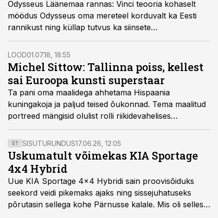
Odysseus Läänemaa rannas: Vinci teooria kohaselt
möödus Odysseus oma mereteel korduvalt ka Eesti
rannikust ning küllap tutvus ka siinsete
vaatamisväärsustega.
LOOD
01.07.18, 18:55
Michel Sittow: Tallinna poiss, kellest
sai Euroopa kunsti superstaar
Ta pani oma maalidega ahhetama Hispaania
kuningakoja ja paljud teised õukonnad. Tema maalitud
portreed mängisid olulist rolli riikidevahelises
diplomaatias ning tema palkamine oli kallim kui
Kolumbuse Ameerika-ekspeditsioon. Tallinnas
SISUTURUNDUS
17.06.26, 12:05
ST
sündinud Michel Sittow oli renessansiaja kunstitäht,
Uskumatult võimekas KIA Sportage
kes aga unustati sajandeiks.
4x4 Hybrid
Uue KIA Sportage 4x4 Hybridi sain proovisõiduks
seekord veidi pikemaks ajaks ning sissejuhatuseks
põrutasin sellega kohe Pärnusse kalale. Mis oli selles
autos head ja millised olid vead saab teada, kui lugeda