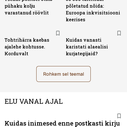
pühaku kolju
põletatud nõida:
varastanud röövlit
Euroopa inkvisitsiooni
keerises
Tohtrihärra kaebas
Kuidas vanasti
ajalehe kohtusse.
karistati alaealisi
Korduvalt
kurjategijaid?
Rohkem sel teemal
ELU VANAL AJAL
Kuidas inimesed enne postkasti kirju