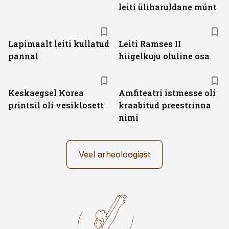
leiti üliharuldane münt
Lapimaalt leiti kullatud
Leiti Ramses II
pannal
hiigelkuju oluline osa
Keskaegsel Korea
Amfiteatri istmesse oli
printsil oli vesiklosett
kraabitud preestrinna
nimi
Veel arheoloogiast