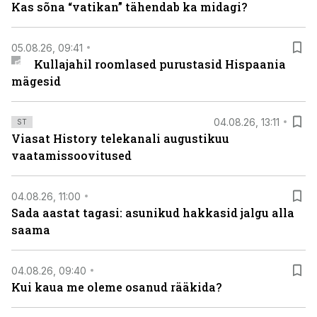
Kas sõna “vatikan” tähendab ka midagi?
05.08.26, 09:41
Kullajahil roomlased purustasid Hispaania
mägesid
04.08.26, 13:11
ST
Viasat History telekanali augustikuu
vaatamissoovitused
04.08.26, 11:00
Sada aastat tagasi: asunikud hakkasid jalgu alla
saama
04.08.26, 09:40
Kui kaua me oleme osanud rääkida?