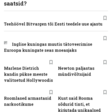
saatsid?
Teehöövel Bitvargen tõi Eesti teedele uue ajastu
Inglise kuningas muutis tätoveerimise
Euroopa kuningate seas moeasjaks
Marlene Dietrich
Newton paljastas
kandis pükse meeste
mündivõltsijaid
valitsetud Hollywoodis
Roomlased armastasid
Kust said Rooma
narkootikume
sõdurid tinti, et
kirjutada unikaalsed