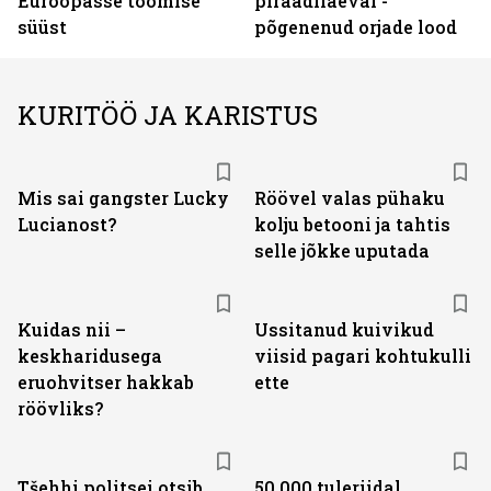
Euroopasse toomise
piraadilaeval -
süüst
põgenenud orjade lood
KURITÖÖ JA KARISTUS
Mis sai gangster Lucky
Röövel valas pühaku
Lucianost?
kolju betooni ja tahtis
selle jõkke uputada
Kuidas nii –
Ussitanud kuivikud
keskharidusega
viisid pagari kohtukulli
eruohvitser hakkab
ette
röövliks?
Tšehhi politsei otsib
50 000 tuleriidal