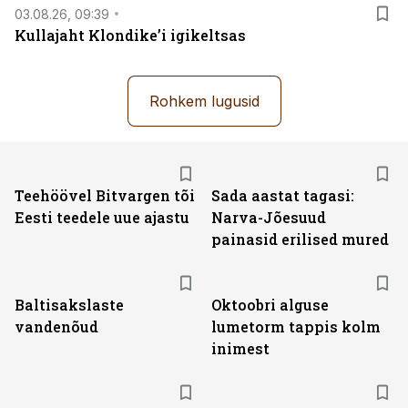
03.08.26, 09:39
Kullajaht Klondike’i igikeltsas
Rohkem lugusid
Teehöövel Bitvargen tõi
Sada aastat tagasi:
Eesti teedele uue ajastu
Narva-Jõesuud
painasid erilised mured
Baltisakslaste
Oktoobri alguse
vandenõud
lumetorm tappis kolm
inimest