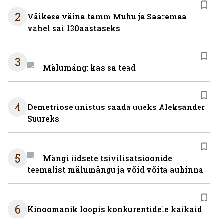
2
Väikese väina tamm Muhu ja Saaremaa
vahel sai 130aastaseks
3
Mälumäng: kas sa tead
4
Demetriose unistus saada uueks Aleksander
Suureks
5
Mängi iidsete tsivilisatsioonide
teemalist mälumängu ja võid võita auhinna
6
Kinoomanik loopis konkurentidele kaikaid