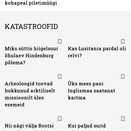
kohapeal piletimüügi
KATASTROOFID
Miks süttis hiigelsuur
Kas Lusitania pardal oli
õhulaev Hindenburg
relvi?
põlema?
Arheoloogid toovad
Üks mees pani
hukkunud arktiliselt
Inglismaa saatanat
missioonilt üles
kartma
esemeid
Nii nägi välja Rootsi
Kui paljud surid