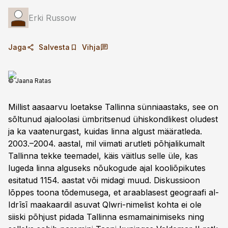
Erki Russow
Jaga
Salvesta
Vihja
© Jaana Ratas
Millist aasaarvu loetakse Tallinna sünniaastaks, see on
sõltunud ajaloolasi ümbritsenud ühiskondlikest oludest
ja ka vaatenurgast, kuidas linna algust määratleda.
2003.–2004. aastal, mil viimati arutleti põhjalikumalt
Tallinna tekke teemadel, käis väitlus selle üle, kas
lugeda linna alguseks nõukogude ajal kooliõpikutes
esitatud 1154. aastat või midagi muud. Diskussioon
lõppes toona tõdemusega, et araablasest geograafi al-
Idrīsī maakaardil asuvat Qlwri-nimelist kohta ei ole
siiski põhjust pidada Tallinna esmamainimiseks ning