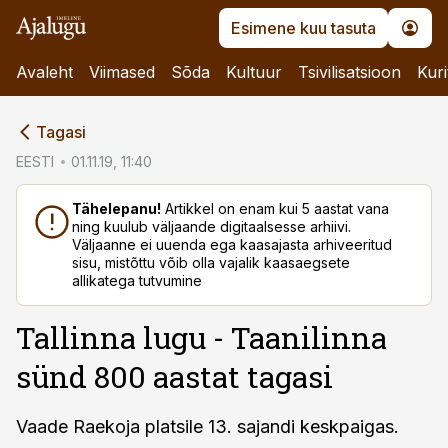
Esimene kuu tasuta
Avaleht
Viimased
Sõda
Kultuur
Tsivilisatsioon
Kuri
cebook
Tagasi
Twitter)
EESTI
01.11.19, 11:40
kedIn
Tähelepanu!
Artikkel on enam kui 5 aastat vana
ning kuulub väljaande digitaalsesse arhiivi.
ail
Väljaanne ei uuenda ega kaasajasta arhiveeritud
sisu, mistõttu võib olla vajalik kaasaegsete
k
allikatega tutvumine
Tallinna lugu - Taanilinna
sünd 800 aastat tagasi
Vaade Raekoja platsile 13. sajandi keskpaigas.