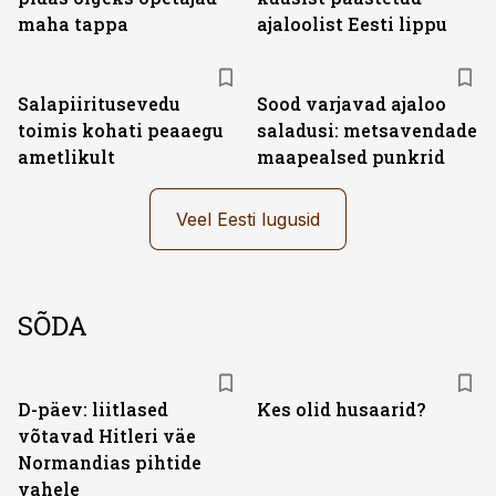
maha tappa
ajaloolist Eesti lippu
Salapiiritusevedu
Sood varjavad ajaloo
toimis kohati peaaegu
saladusi: metsavendade
ametlikult
maapealsed punkrid
Veel Eesti lugusid
SÕDA
D-päev: liitlased
Kes olid husaarid?
võtavad Hitleri väe
Normandias pihtide
vahele