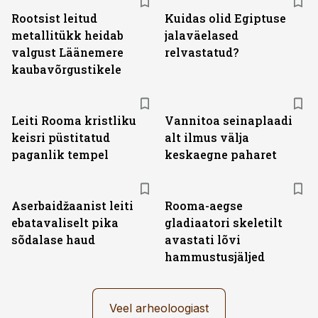
Rootsist leitud
Kuidas olid Egiptuse
metallitükk heidab
jalaväelased
valgust Läänemere
relvastatud?
kaubavõrgustikele
Leiti Rooma kristliku
Vannitoa seinaplaadi
keisri püstitatud
alt ilmus välja
paganlik tempel
keskaegne paharet
Aserbaidžaanist leiti
Rooma-aegse
ebatavaliselt pika
gladiaatori skeletilt
sõdalase haud
avastati lõvi
hammustusjäljed
Veel arheoloogiast