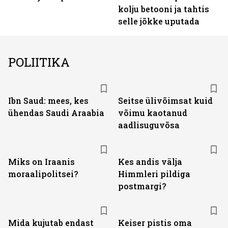
kolju betooni ja tahtis
selle jõkke uputada
POLIITIKA
Ibn Saud: mees, kes
Seitse ülivõimsat kuid
ühendas Saudi Araabia
võimu kaotanud
aadlisuguvõsa
Miks on Iraanis
Kes andis välja
moraalipolitsei?
Himmleri pildiga
postmargi?
Mida kujutab endast
Keiser pistis oma