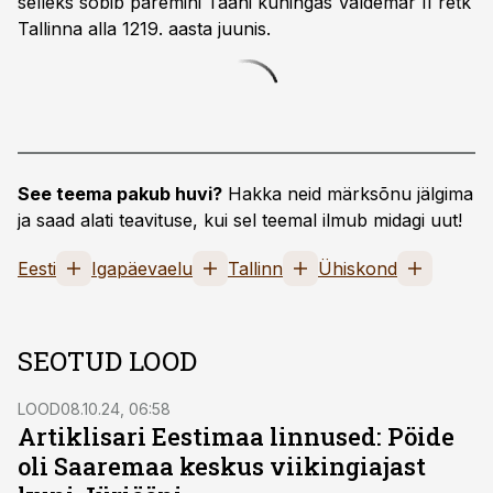
selleks sobib paremini Taani kuningas Valdemar II retk
Tallinna alla 1219. aasta juunis.
See teema pakub huvi?
Hakka neid märksõnu jälgima
ja saad alati teavituse, kui sel teemal ilmub midagi uut!
Eesti
Igapäevaelu
Tallinn
Ühiskond
SEOTUD LOOD
LOOD
08.10.24, 06:58
Artiklisari Eestimaa linnused: Pöide
oli Saaremaa keskus viikingiajast