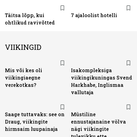
Täitsa lõpp, kui
7 ajaloolist hotelli
ohtlikud ravivõtted
VIIKINGID
Mis või kes oli
Isakompleksiga
viikingiaegne
viikingikuningas Svend
verekotkas?
Harkhabe, Inglismaa
vallutaja
Saage tuttavaks: see on
Müstiline
Draug, viikingite
ennustajanaine völva
hirmsaim luupainaja
nägi viikingite
tulevikku ette