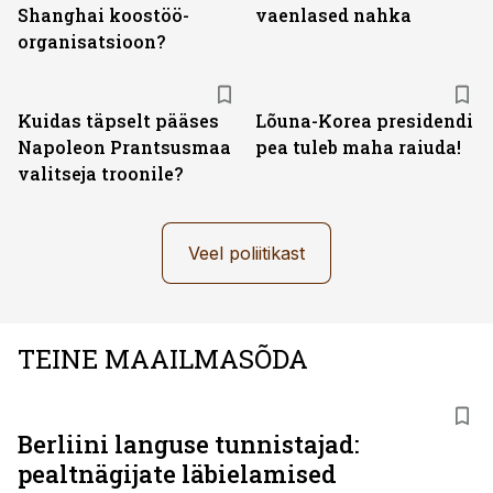
Shanghai koostöö­
vaenlased nahka
organisatsioon?
Kuidas täpselt pääses
Lõuna-Korea presidendi
Napoleon Prantsusmaa
pea tuleb maha raiuda!
valitseja troonile?
Veel poliitikast
TEINE MAAILMASÕDA
Berliini languse tunnistajad:
pealtnägijate läbielamised