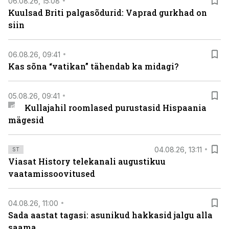
06.08.26, 15:08
Kuulsad Briti palgasõdurid: Vaprad gurkhad on
siin
06.08.26, 09:41
Kas sõna “vatikan” tähendab ka midagi?
05.08.26, 09:41
Kullajahil roomlased purustasid Hispaania
mägesid
04.08.26, 13:11
ST
Viasat History telekanali augustikuu
vaatamissoovitused
04.08.26, 11:00
Sada aastat tagasi: asunikud hakkasid jalgu alla
saama