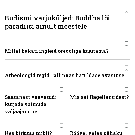
Budismi varjuküljed: Buddha lõi
paradiisi ainult meestele
Millal hakati ingleid oreooliga kujutama?
Arheoloogid tegid Tallinnas haruldase avastuse
Saatanast vaevatud:
Mis sai flagellantidest?
kurjade vaimude
väljaajamine
Kes kirjutas piibli?
Röövel valas pühaku