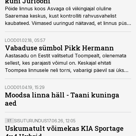
kuni Jüriööni
Pöide linnus koos Asvaga oli viikingiajal oluline
Saaremaa keskus, kust kontrolliti rahvusvahelist
kaubateed. Viimased uuringud näitavad, et linnus püsis
kasutuses Jüriöö ülestõsuni. Kas linnuse peremees
võis sellel ajal olla ka eesti soost ülikuperekond?
LOOD
01.02.18, 05:57
Vabaduse sümbol Pikk Hermann
Aastasadu on Eestit valitsetud Toompealt, olenemata
sellest, kes parajasti võimul on. Keskajal ehitati
Toompea linnusele neli torni, vabariigi päevil sai üks
neist erilise tähenduse – Pikk Hermann koos
sinimustvalge lipuga muutus vabaduse sümboliks.
LOOD
01.04.19, 15:29
Okupatsioonide ajal on alati leidunud julgeid patrioote,
Moodsa linna häll - Taani kuninga
kes on püüdnud tornis võõrlippu meie trikoloori vastu
aed
välja vahetada.
SISUTURUNDUS
17.06.26, 12:05
ST
Uskumatult võimekas KIA Sportage