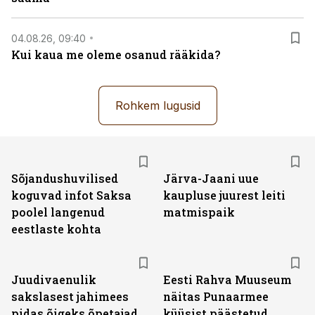
04.08.26, 09:40
Kui kaua me oleme osanud rääkida?
Rohkem lugusid
Sõjandushuvilised
Järva-Jaani uue
koguvad infot Saksa
kaupluse juurest leiti
poolel langenud
matmispaik
eestlaste kohta
Juudivaenulik
Eesti Rahva Muuseum
sakslasest jahimees
näitas Punaarmee
pidas õigeks õpetajad
küüsist päästetud