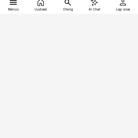
Menüü
Uudised
Otsing
AI Chat
Logi sisse
Vana-Lõuna 39/1, 19094 Tallinn
(+372) 667 0111
tellimiskeskus@aripaev.ee
Telli Imeline Ajalugu
Uudiskiri
Reklaam
Firmast
Sisu kasutamisõigused
Ajakirjaniku
eetikakoodeks
Üldtingimused
Privaatsustingimused
Küpsiste poliitika
KKK
Eesti Meediaettevõtete
Eelistuste haldamine
Liit