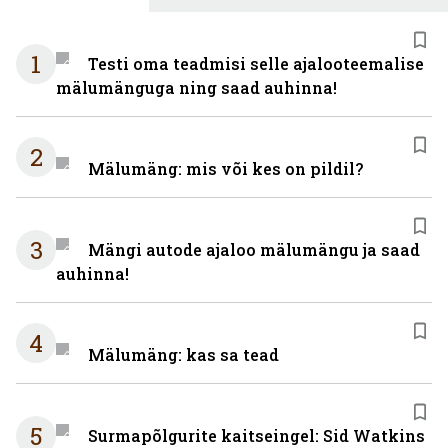
1
Testi oma teadmisi selle ajalooteemalise
mälumänguga ning saad auhinna!
2
Mälumäng: mis või kes on pildil?
3
Mängi autode ajaloo mälumängu ja saad
auhinna!
4
Mälumäng: kas sa tead
5
Surmapõlgurite kaitseingel: Sid Watkins