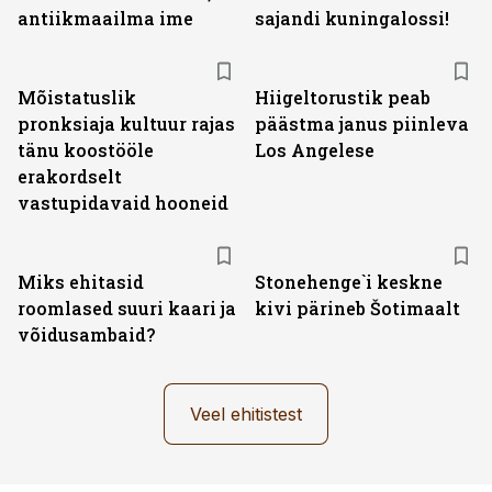
antiikmaailma ime
sajandi kuningalossi!
Mõistatuslik
Hiigeltorustik peab
pronksiaja kultuur rajas
päästma janus piinleva
tänu koostööle
Los Angelese
erakordselt
vastupidavaid hooneid
Miks ehitasid
Stonehenge`i keskne
roomlased suuri kaari ja
kivi pärineb Šotimaalt
võidusambaid?
Veel ehitistest