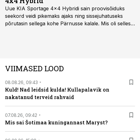
4x4 Hybrid
Uue KIA Sportage 4x4 Hybridi sain proovisõiduks
seekord veidi pikemaks ajaks ning sissejuhatuseks
põrutasin sellega kohe Pärnusse kalale. Mis oli selles
autos head ja millised olid vead saab teada, kui lugeda
läbi järgnev lugu.
VIIMASED LOOD
08.08.26, 09:43
Kuld! Nad leidsid kulda! Kullapalavik on
nakatanud terveid rahvaid
07.08.26, 09:42
Mis sai Šotimaa kuningannast Maryst?