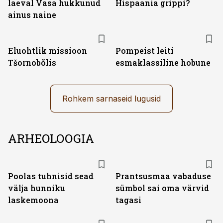
laeval Vasa hukkunud
Hispaania grippi?
ainus naine
Eluohtlik missioon
Pompeist leiti
Tšornobõlis
esmaklassiline hobune
Rohkem sarnaseid lugusid
ARHEOLOOGIA
Poolas tuhnisid sead
Prantsusmaa vabaduse
välja hunniku
sümbol sai oma värvid
laskemoona
tagasi