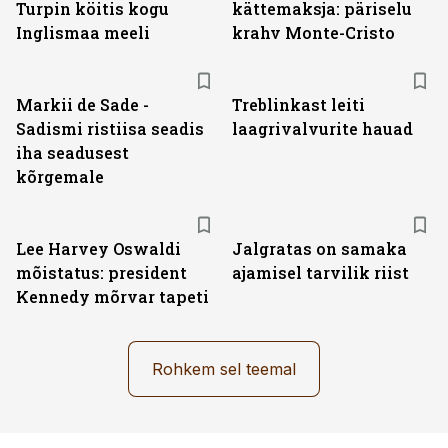
Turpin köitis kogu
kättemaksja: päriselu
Inglismaa meeli
krahv Monte-Cristo
Markii de Sade -
Treblinkast leiti
Sadismi ristiisa seadis
laagrivalvurite hauad
iha seadusest
kõrgemale
Lee Harvey Oswaldi
Jalgratas on samaka
mõistatus: president
ajamisel tarvilik riist
Kennedy mõrvar tapeti
Rohkem sel teemal