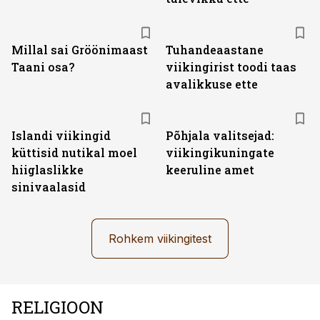
Millal sai Gröönimaast
Tuhandeaastane
Taani osa?
viikingirist toodi taas
avalikkuse ette
Islandi viikingid
Põhjala valitsejad:
küttisid nutikal moel
viikingikuningate
hiiglaslikke
keeruline amet
sinivaalasid
Rohkem viikingitest
RELIGIOON