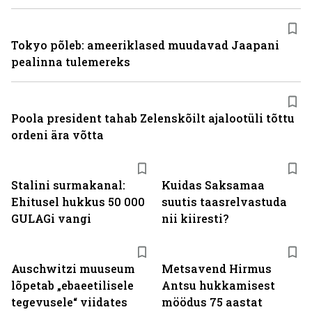
Tokyo põleb: ameeriklased muudavad Jaapani
pealinna tulemereks
Poola president tahab Zelenskõilt ajalootüli tõttu
ordeni ära võtta
Stalini surmakanal:
Kuidas Saksamaa
Ehitusel hukkus 50 000
suutis taasrelvastuda
GULAGi vangi
nii kiiresti?
Auschwitzi muuseum
Metsavend Hirmus
lõpetab „ebaeetilisele
Antsu hukkamisest
tegevusele“ viidates
möödus 75 aastat