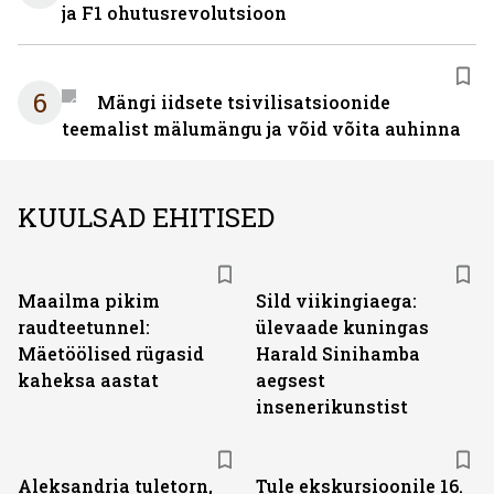
ja F1 ohutusrevolutsioon
6
Mängi iidsete tsivilisatsioonide
teemalist mälumängu ja võid võita auhinna
KUULSAD EHITISED
Maailma pikim
Sild viikingiaega:
raudteetunnel:
ülevaade kuningas
Mäetöölised rügasid
Harald Sinihamba
kaheksa aastat
aegsest
insenerikunstist
Aleksandria tuletorn,
Tule ekskursioonile 16.