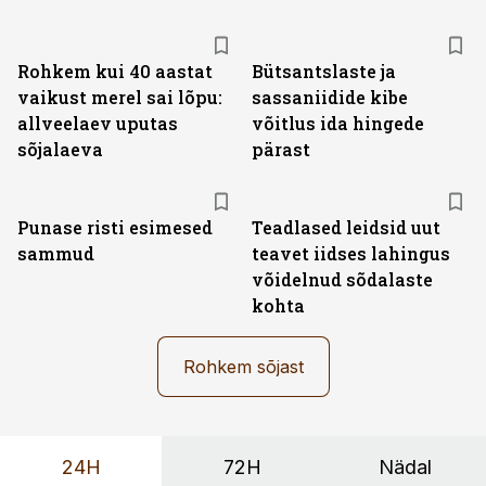
Rohkem kui 40 aastat
Bütsantslaste ja
vaikust merel sai lõpu:
sassaniidide kibe
allveelaev uputas
võitlus ida hingede
sõjalaeva
pärast
Punase risti esimesed
Teadlased leidsid uut
sammud
teavet iidses lahingus
võidelnud sõdalaste
kohta
Rohkem sõjast
24H
72H
Nädal