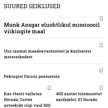
SUURED SEIKLUSED
Munk Ansgar eluohtlikul missioonil
viikingite maal
Uus raamat maadeavastustest ja kuulsatest
mereretkedest
Pekingist Pariisi peatusteta
Kas tõesti vallutas
400 aastat tulemusetut
Hernán Cortés
aardejahti: El Dorado
asteekide riigi vaid 500