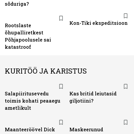
sõduriga?
Kon-Tiki ekspeditsioon
Rootslaste
õhupalliretkest
Põhjapoolusele sai
katastroof
KURITÖÖ JA KARISTUS
Salapiiritusevedu
Kas britid leiutasid
toimis kohati peaaegu
giljotiini?
ametlikult
Maanteeröövel Dick
Maskeerunud