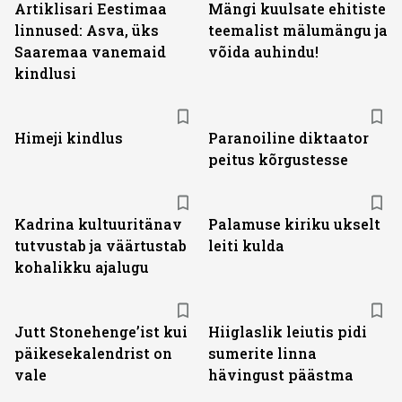
Artiklisari Eestimaa
Mängi kuulsate ehitiste
linnused: Asva, üks
teemalist mälumängu ja
Saaremaa vanemaid
võida auhindu!
kindlusi
Himeji kindlus
Paranoiline diktaator
peitus kõrgustesse
Kadrina kultuuritänav
Palamuse kiriku ukselt
tutvustab ja väärtustab
leiti kulda
kohalikku ajalugu
Jutt Stonehenge’ist kui
Hiiglaslik leiutis pidi
päikesekalendrist on
sumerite linna
vale
hävingust päästma