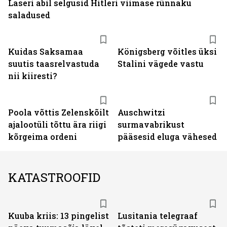
Laseri abil selgusid Hitleri viimase rünnaku
saladused
Kuidas Saksamaa
Königsberg võitles üksi
suutis taasrelvastuda
Stalini vägede vastu
nii kiiresti?
Poola võttis Zelenskõilt
Auschwitzi
ajalootüli tõttu ära riigi
surmavabrikust
kõrgeima ordeni
pääsesid eluga vähesed
KATASTROOFID
Kuuba kriis: 13 pingelist
Lusitania telegraaf