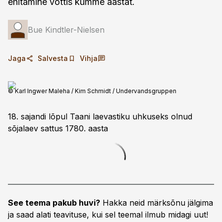
ehitamine võttis kümme aastat.
Bue Kindtler-Nielsen
Jaga
Salvesta
Vihja
© Karl Ingwer Maleha / Kim Schmidt / Undervandsgruppen
18. sajandi lõpul Taani laevastiku uhkuseks olnud
sõjalaev sattus 1780. aasta
See teema pakub huvi?
Hakka neid märksõnu jälgima
ja saad alati teavituse, kui sel teemal ilmub midagi uut!