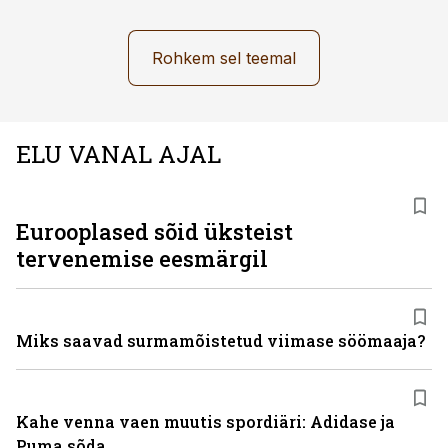
Rohkem sel teemal
ELU VANAL AJAL
Eurooplased sõid üksteist
tervenemise eesmärgil
Miks saavad surmamõistetud viimase söömaaja?
Kahe venna vaen muutis spordiäri: Adidase ja
Puma sõda