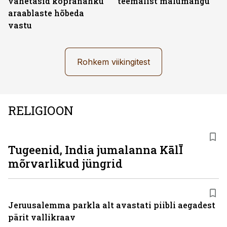
vahetasid kopranahku
teemalist mälumängu
araablaste hõbeda
vastu
Rohkem viikingitest
RELIGIOON
Tugeenid, India jumalanna KālĪ
mõrvarlikud jüngrid
Jeruusalemma parkla alt avastati piibli aegadest
pärit vallikraav