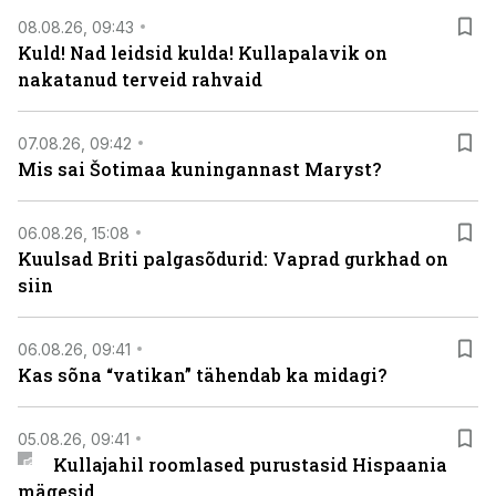
08.08.26, 09:43
Kuld! Nad leidsid kulda! Kullapalavik on
nakatanud terveid rahvaid
07.08.26, 09:42
Mis sai Šotimaa kuningannast Maryst?
06.08.26, 15:08
Kuulsad Briti palgasõdurid: Vaprad gurkhad on
siin
06.08.26, 09:41
Kas sõna “vatikan” tähendab ka midagi?
05.08.26, 09:41
Kullajahil roomlased purustasid Hispaania
mägesid