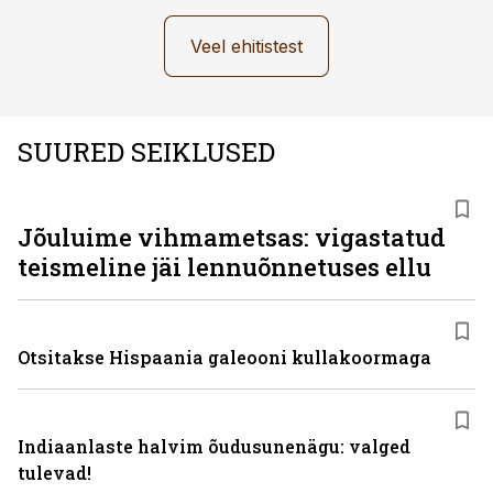
Veel ehitistest
SUURED SEIKLUSED
Jõuluime vihmametsas: vigastatud
teismeline jäi lennuõnnetuses ellu
Otsitakse Hispaania galeooni kullakoormaga
Indiaanlaste halvim õudusunenägu: valged
tulevad!