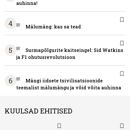
auhinna!
4
Mälumäng: kas sa tead
5
Surmapõlgurite kaitseingel: Sid Watkins
ja F1 ohutusrevolutsioon
6
Mängi iidsete tsivilisatsioonide
teemalist mälumängu ja võid võita auhinna
KUULSAD EHITISED