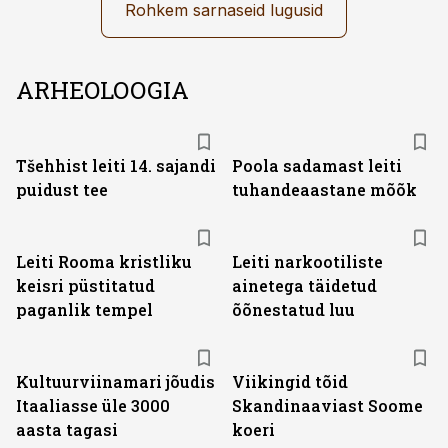
Rohkem sarnaseid lugusid
ARHEOLOOGIA
Tšehhist leiti 14. sajandi
Poola sadamast leiti
puidust tee
tuhandeaastane mõõk
Leiti Rooma kristliku
Leiti narkootiliste
keisri püstitatud
ainetega täidetud
paganlik tempel
õõnestatud luu
Kultuurviinamari jõudis
Viikingid tõid
Itaaliasse üle 3000
Skandinaaviast Soome
aasta tagasi
koeri