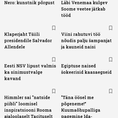
Nero: kunstnik põrgust
Läbi Venemaa kulgev
Soome veetee jätkab
tööd
Klaperjaht Tšiili
Viini rahutuvi töö
presidendile Salvador
nõudis palju šampanjat
Allendele
ja kauneid naisi
Eesti NSV lipust valmis
Egiptuse naised
ka sinimustvalge
šokeerisid kaasaegseid
kavand
Himmler sai "natside
"Täna öösel me
piibli" loomisel
põgeneme!“
inspiratsiooni Rooma
Kuumaõhupalliga
ajaloolaselt Tacituselt
pagemine Ida-