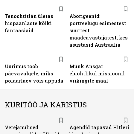
Tenochtitlán ületas
Aborigeenid:
hispaanlaste kõiki
portreelugu esimestest
fantaasiaid
suurtest
maadeavastajatest, kes
asustasid Austraalia
Uurimus toob
Munk Ansgar
päevavalgele, miks
eluohtlikul missioonil
polaarlaev võis uppuda
viikingite maal
KURITÖÖ JA KARISTUS
Verejanulised
Agendid tapavad Hitleri