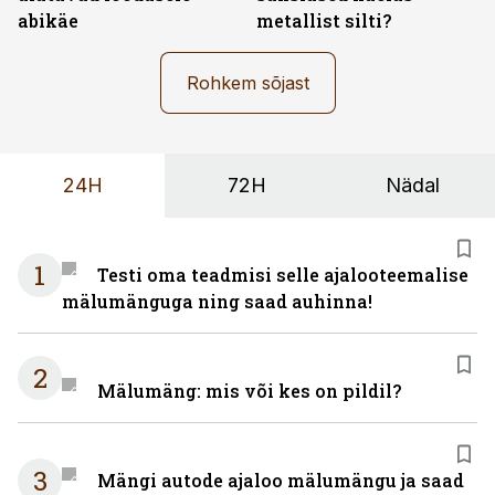
abikäe
metallist silti?
Rohkem sõjast
24H
72H
Nädal
1
Testi oma teadmisi selle ajalooteemalise
mälumänguga ning saad auhinna!
2
Mälumäng: mis või kes on pildil?
3
Mängi autode ajaloo mälumängu ja saad