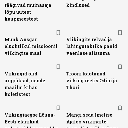
räägivad muinasaja
kindlused
lõpu uutest
kaupmeestest
Munk Ansgar
Viikingite relvad ja
eluohtlikul missioonil
lahingutaktika panid
viikingite maal
vaenlase alistuma
Viikingid olid
Trooni kaotanud
argpüksid, nende
viiking reetis Odini ja
maailm kihas
Thori
koletistest
Viikingiaegse Lõuna-
Mängi seda Imelise
Eesti elanikud
Ajaloo viikingite-