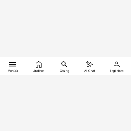
Menüü
Uudised
Otsing
AI Chat
Logi sisse
Vana-Lõuna 39/1, 19094 Tallinn
(+372) 667 0111
tellimiskeskus@aripaev.ee
Telli Imeline Ajalugu
Uudiskiri