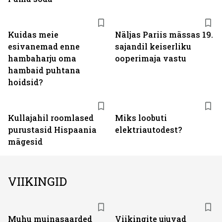
Kuidas meie
Näljas Pariis mässas 19.
esivanemad enne
sajandil keiserliku
hambaharju oma
ooperimaja vastu
hambaid puhtana
hoidsid?
Kullajahil roomlased
Miks loobuti
purustasid Hispaania
elektriautodest?
mägesid
VIIKINGID
Muhu muinasaarded
Viikingite ujuvad