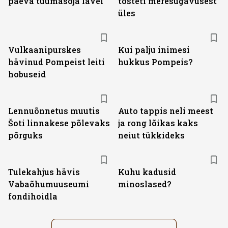
päeva tuumasõja lävel
tõsteti meresügavusest
üles
Vulkaanipurskes
Kui palju inimesi
hävinud Pompeist leiti
hukkus Pompeis?
hobuseid
Lennuõnnetus muutis
Auto tappis neli meest
Šoti linnakese põlevaks
ja rong lõikas kaks
põrguks
neiut tükkideks
Tulekahjus hävis
Kuhu kadusid
Vabaõhumuuseumi
minoslased?
fondihoidla