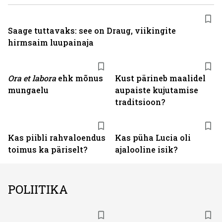
Saage tuttavaks: see on Draug, viikingite
hirmsaim luupainaja
Ora et labora
ehk mõnus
Kust pärineb maalidel
mungaelu
aupaiste kujutamise
traditsioon?
Kas piibli rahvaloendus
Kas püha Lucia oli
toimus ka päriselt?
ajalooline isik?
POLIITIKA