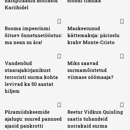
naispiraadid möllasid
blondi timuka
Kariibidel
Rooma impeeriumi
Maskeerunud
õitsev õnnetusetööstus:
kättemaksja: päriselu
ma nean su ära!
krahv Monte-Cristo
Vandenõud
Miks saavad
staarajakirjanikust
surmamõistetud
terroristi surma kohta
viimase söömaaja?
levivad ka 50 aastat
hiljem
Püramiidskeemide
Reetur Vidkun Quisling
ajalugu: suured panused
saatis tuhandeid
ajasid pankrotti
norrakaid surma