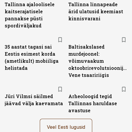
Tallinna ajaloolisele
Tallinna linnapeade
kaitserajatisele
ärid ulatusid keemiast
pannakse püsti
kinnisvarani
spordiväljakud
35 aastat tagasi sai
Baltisakslased
Eestis esimest korda
murdejoonel:
(ametlikult) mobiiliga
võimuvaakum
helistada
oktoobrirevolutsioonijärg
Vene tsaaririigis
Jüri Vilmsi säilmed
Arheoloogid tegid
jäävad välja kaevamata
Tallinnas haruldase
avastuse
Veel Eesti lugusid