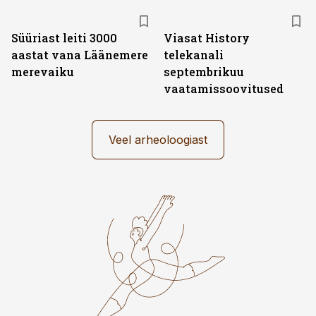
ST
Süüriast leiti 3000
Viasat History
aastat vana Läänemere
telekanali
merevaiku
septembrikuu
vaatamissoovitused
Veel arheoloogiast