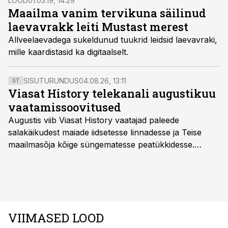
LOOD
01.03.19, 14:29
Maailma vanim tervikuna säilinud
laevavrakk leiti Mustast merest
Allveelaevadega sukeldunud tuukrid leidsid laevavraki,
mille kaardistasid ka digitaalselt.
SISUTURUNDUS
04.08.26, 13:11
ST
Viasat History telekanali augustikuu
vaatamissoovitused
Augustis viib Viasat History vaatajad paleede
salakäikudest maiade iidsetesse linnadesse ja Teise
maailmasõja kõige süngematesse peatükkidesse.
Kuninglike dünastiate intriigid, värsked arheoloogilised
avastused ning seni nägemata kaadrid Kolmanda riigi
argielust avavad ajaloo tuntud sündmused täiesti uuest
vaatenurgast. Viasat History on saadaval kõikide Eesti
teleoperaatorite kaudu. Tutvu telekavaga:
VIIMASED LOOD
viasathistory.eu/ee