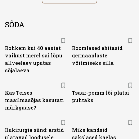
SÕDA
Rohkem kui 40 aastat
Roomlased ehitasid
vaikust merel sai lõpu:
germaanlaste
allveelaev uputas
võitmiseks silla
sõjalaeva
Kas Teises
Tsaar-pomm lõi platsi
maailmasõjas kasutati
puhtaks
mürkgaase?
Ilukirurgia sünd: arstid
Miks kandsid
ulatavad loodusele
sakslased kaelas