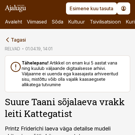
Esimene kuu tasuta
Avaleht
Viimased
Sõda
Kultuur
Tsivilisatsioon
Kuri
cebook
Tagasi
Twitter)
RELVAD
01.04.19, 14:01
kedIn
Tähelepanu!
Artikkel on enam kui 5 aastat vana
ning kuulub väljaande digitaalsesse arhiivi.
ail
Väljaanne ei uuenda ega kaasajasta arhiveeritud
sisu, mistõttu võib olla vajalik kaasaegsete
k
allikatega tutvumine
Suure Taani sõjalaeva vrakk
leiti Kattegatist
Printz Friderichi laeva väga detailse mudeli