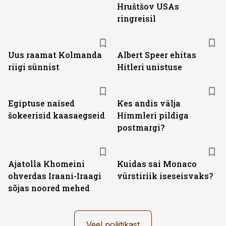
Hruštšov USAs
ringreisil
Uus raamat Kolmanda
Albert Speer ehitas
riigi sünnist
Hitleri unistuse
Egiptuse naised
Kes andis välja
šokeerisid kaasaegseid
Himmleri pildiga
postmargi?
Ajatolla Khomeini
Kuidas sai Monaco
ohverdas Iraani-Iraagi
vürstiriik iseseisvaks?
sõjas noored mehed
Veel poliitikast