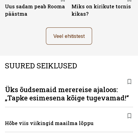
Uus sadam peab Rooma
Miks on kirikute tornis
päästma
kikas?
Veel ehitistest
SUURED SEIKLUSED
Üks õudsemaid merereise ajaloos:
„Tapke esimesena kõige tugevamad!“
Hõbe viis viikingid maailma lõppu