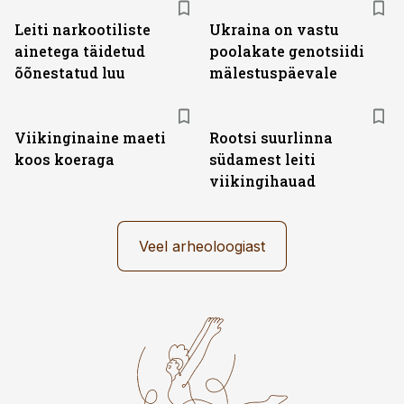
Leiti narkootiliste
Ukraina on vastu
ainetega täidetud
poolakate genotsiidi
õõnestatud luu
mälestuspäevale
Viikinginaine maeti
Rootsi suurlinna
koos koeraga
südamest leiti
viikingihauad
Veel arheoloogiast