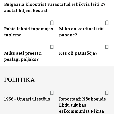
Bulgaaria kloostrist varastatud reliikvia leiti 27
aastat hiljem Eestist
Rabid läksid tapamajas
Miks on kardinali rüü
taplema
punane?
Miks aeti preestri
Kes oli patusööja?
pealagi paljaks?
POLIITIKA
1956 - Ungari ülestõus
Reportaaž: Nõukogude
Liidu tujukas
esikommunist Nikita