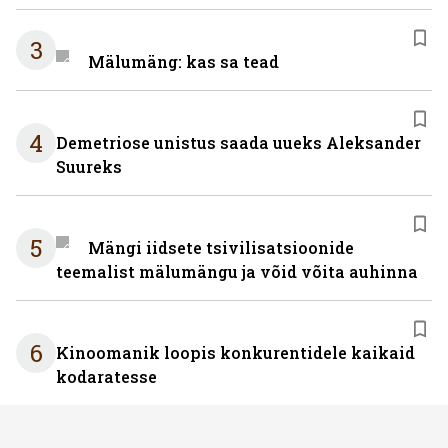
3
Mälumäng: kas sa tead
4
Demetriose unistus saada uueks Aleksander
Suureks
5
Mängi iidsete tsivilisatsioonide
teemalist mälumängu ja võid võita auhinna
6
Kinoomanik loopis konkurentidele kaikaid
kodaratesse