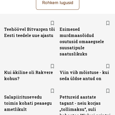
Rohkem lugusid
Teehöövel Bitvargen tõi
Esimesed
Eesti teedele uue ajastu
murdmaasõidud
osutusid omaaegsele
suusatipule
saatuslikuks
Kui äkiline oli Rakvere
Viin viib mõistuse - kui
kohus?
seda üldse antud on
Salapiiritusevedu
Pettureid aastate
toimis kohati peaaegu
tagant - neiu korjas
ametlikult
„tollimaksu“, suli