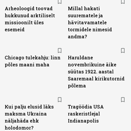
Arheoloogid toovad
Millal hakati
hukkunud arktiliselt
suurematele ja
missioonilt üles
hävitavamatele
esemeid
tormidele nimesid
andma?
Chicago tulekahju: linn
Haruldane
põles maani maha
novembrikuine äike
süütas 1922. aastal
Saaremaal kirikutornid
põlema
Kui palju elusid läks
Tragöödia USA
maksma Ukraina
raskeristlejal
näljahäda ehk
Indianapolis
holodomor?