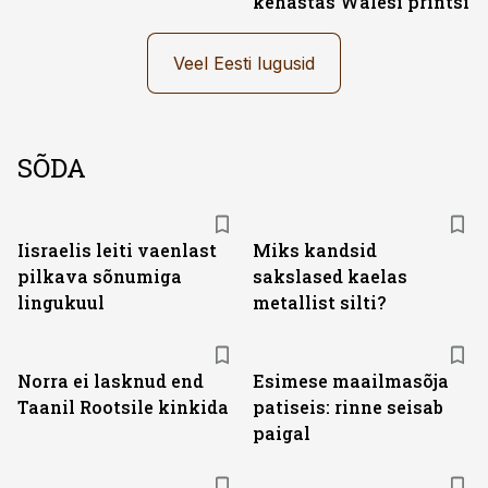
kehastas Walesi printsi
Veel Eesti lugusid
SÕDA
Iisraelis leiti vaenlast
Miks kandsid
pilkava sõnumiga
sakslased kaelas
lingukuul
metallist silti?
Norra ei lasknud end
Esimese maailmasõja
Taanil Rootsile kinkida
patiseis: rinne seisab
paigal