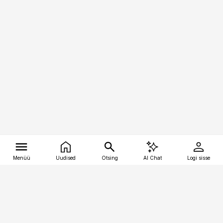
Menüü
Uudised
Otsing
AI Chat
Logi sisse
Vana-Lõuna 39/1, 19094 Tallinn
(+372) 667 0111