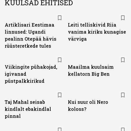
KUULSAD EHITISED
Artiklisari Eestimaa
Leiti telliskivid Riia
linnused: Ugandi
vanima kiriku kunagise
pealinn Otepää hävis
värviga
rüüsteretkede tules
Viikingite pühakojad,
Maailma kuulsaim
igivanad
kellatorn Big Ben
püstpalkkirikud
Taj Mahal seisab
Kui suur oli Nero
kindlalt ebakindlal
koloss?
pinnal