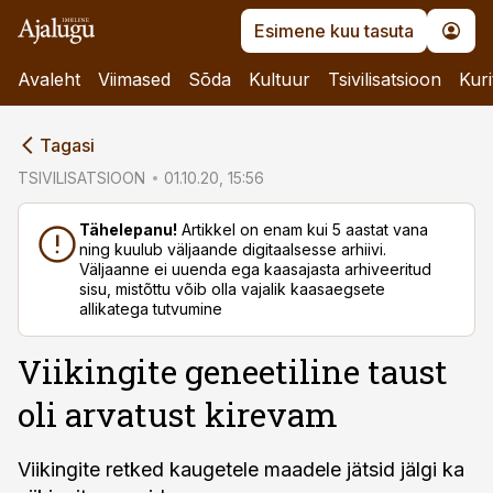
Esimene kuu tasuta
Avaleht
Viimased
Sõda
Kultuur
Tsivilisatsioon
Kuri
cebook
Tagasi
Twitter)
TSIVILISATSIOON
01.10.20, 15:56
kedIn
Tähelepanu!
Artikkel on enam kui 5 aastat vana
ning kuulub väljaande digitaalsesse arhiivi.
ail
Väljaanne ei uuenda ega kaasajasta arhiveeritud
sisu, mistõttu võib olla vajalik kaasaegsete
k
allikatega tutvumine
Viikingite geneetiline taust
oli arvatust kirevam
Viikingite retked kaugetele maadele jätsid jälgi ka