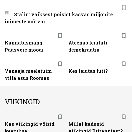
Stalin: vaiksest poisist kasvas miljonite
inimeste mõrvar
Kannatusmäng
Ateenas leiutati
Paasvere moodi
demokraatia
Vanaaja meeletuim
Kes leiutas luti?
villa asus Roomas
VIIKINGID
Kas viikingid võisid
Millal kadusid
keerulise
viikingid Britanniast?