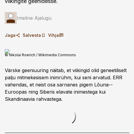
viikingite geenidesse.
Imeline Ajalugu
Jaga
Salvesta
Vihja
© Nikolai Roerich / Wikimedia Commons
Värske geeniuuring näitab, et viikingid olid geneetiliselt
palju mitmekesisem inimrühm, kui seni arvatud. ERR
vahendas, et neist osa sarnanes pigem Lõuna-­
Euroopas ning Siberis elavate inimestega kui
Skandinaavia rahvastega.