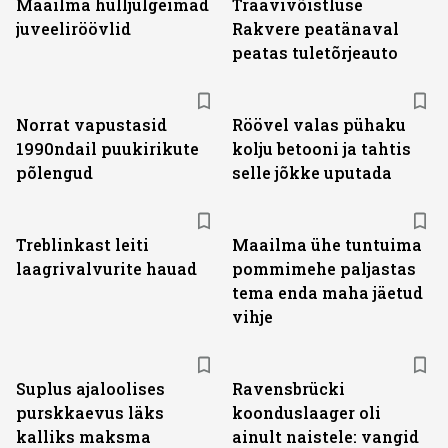
Maailma hulljulgeimad
Traavivõistluse
juveeliröövlid
Rakvere peatänaval
peatas tuletõrjeauto
Norrat vapustasid
Röövel valas pühaku
1990ndail puukirikute
kolju betooni ja tahtis
põlengud
selle jõkke uputada
Treblinkast leiti
Maailma ühe tuntuima
laagrivalvurite hauad
pommimehe paljastas
tema enda maha jäetud
vihje
Suplus ajaloolises
Ravensbrücki
purskkaevus läks
koonduslaager oli
kalliks maksma
ainult naistele: vangid