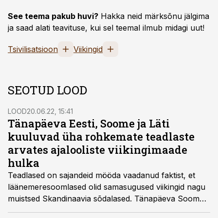
See teema pakub huvi?
Hakka neid märksõnu jälgima
ja saad alati teavituse, kui sel teemal ilmub midagi uut!
Tsivilisatsioon
Viikingid
SEOTUD LOOD
LOOD
20.06.22, 15:41
Tänapäeva Eesti, Soome ja Läti
kuuluvad üha rohkemate teadlaste
arvates ajalooliste viikingimaade
hulka
Teadlased on sajandeid mööda vaadanud faktist, et
läänemeresoomlased olid samasugused viikingid nagu
muistsed Skandinaavia sõdalased. Tänapäeva Soome,
Eesti ja Läti võtavad nüüd sisse koha viikingimaade