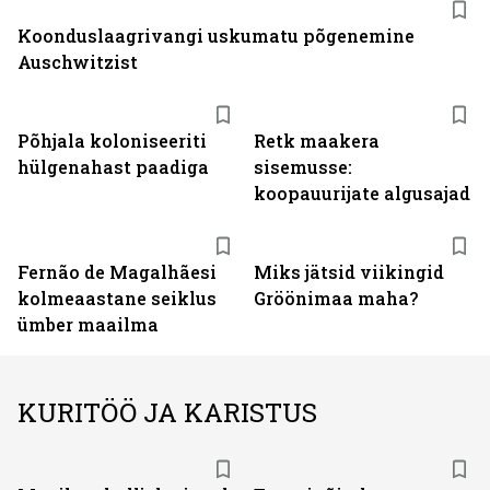
Koonduslaagrivangi uskumatu põgenemine
Auschwitzist
Põhjala koloniseeriti
Retk maakera
hülgenahast paadiga
sisemusse:
koopauurijate algusajad
Fernão de Magalhãesi
Miks jätsid viikingid
kolmeaastane seiklus
Gröönimaa maha?
ümber maailma
KURITÖÖ JA KARISTUS