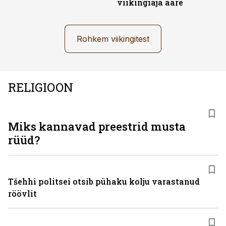
viikingiaja aare
Rohkem viikingitest
RELIGIOON
Miks kannavad preestrid musta
rüüd?
Tšehhi politsei otsib pühaku kolju varastanud
röövlit