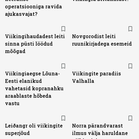
operatsiooniga ravida
ajukasvajat?
Viikingihaudadest leiti
Novgorodist leiti
sinna püsti löödud
ruunikirjadega esemeid
mõõgad
Viikingiaegse Lõuna-
Viikingite paradiis
Eesti elanikud
Valhalla
vahetasid kopranahku
araablaste hõbeda
vastu
Leiðangr oli viikingite
Norra pärandvarast
superjõud
ilmus välja haruldane