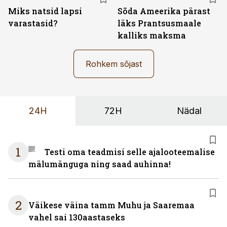
Miks natsid lapsi
Sõda Ameerika pärast
varastasid?
läks Prantsusmaale
kalliks maksma
Rohkem sõjast
24H
72H
Nädal
1
Testi oma teadmisi selle ajalooteemalise
mälumänguga ning saad auhinna!
2
Väikese väina tamm Muhu ja Saaremaa
vahel sai 130aastaseks