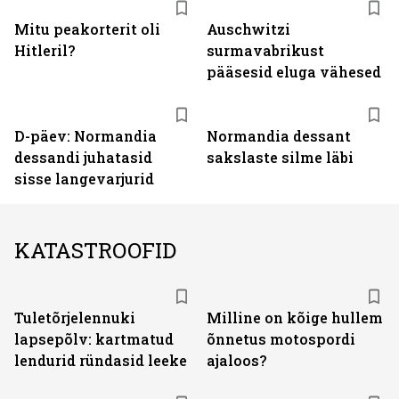
Mitu peakorterit oli
Auschwitzi
Hitleril?
surmavabrikust
pääsesid eluga vähesed
D-päev: Normandia
Normandia dessant
dessandi juhatasid
sakslaste silme läbi
sisse langevarjurid
KATASTROOFID
Tuletõrjelennuki
Milline on kõige hullem
lapsepõlv: kartmatud
õnnetus motospordi
lendurid ründasid leeke
ajaloos?