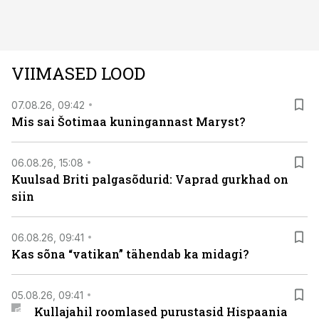
läbi järgnev lugu.
VIIMASED LOOD
07.08.26, 09:42
Mis sai Šotimaa kuningannast Maryst?
06.08.26, 15:08
Kuulsad Briti palgasõdurid: Vaprad gurkhad on
siin
06.08.26, 09:41
Kas sõna “vatikan” tähendab ka midagi?
05.08.26, 09:41
Kullajahil roomlased purustasid Hispaania