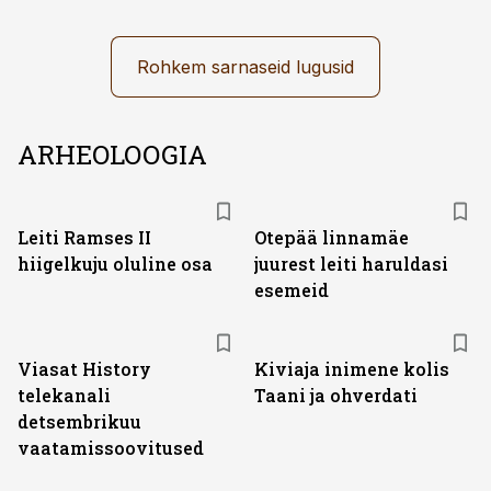
Rohkem sarnaseid lugusid
ARHEOLOOGIA
Leiti Ramses II
Otepää linnamäe
hiigelkuju oluline osa
juurest leiti haruldasi
esemeid
ST
Viasat History
Kiviaja inimene kolis
telekanali
Taani ja ohverdati
detsembrikuu
vaatamissoovitused