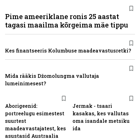
Pime ameeriklane ronis 25 aastat
tagasi maailma kõrgeima mäe tippu
Kes finantseeris Kolumbuse maadeavastusretki?
Mida rääkis Džomolungma vallutaja
lumeinimesest?
Aborigeenid:
Jermak - tsaari
portreelugu esimestest
kasakas, kes vallutas
suurtest
oma isandale metsiku
maadeavastajatest, kes
ida
asustasid Austraalia