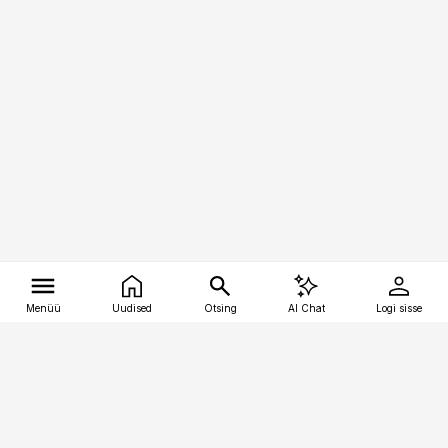
Menüü
Uudised
Otsing
AI Chat
Logi sisse
Vana-Lõuna 39/1, 19094 Tallinn
(+372) 667 0111