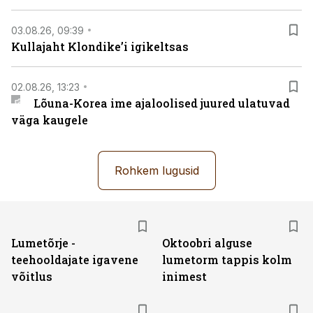
03.08.26, 09:39
Kullajaht Klondike’i igikeltsas
02.08.26, 13:23
Lõuna-Korea ime ajaloolised juured ulatuvad
väga kaugele
Rohkem lugusid
Lumetõrje -
Oktoobri alguse
teehooldajate igavene
lumetorm tappis kolm
võitlus
inimest