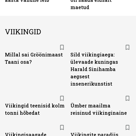
maetud
VIIKINGID
Millal sai Gröönimaast
Sild viikingiaega:
Taani osa?
ülevaade kuningas
Harald Sinihamba
aegsest
insenerikunstist
Viikingid teenisid kolm
Ümber maailma
tonni hõbedat
reisinud viikinginaine
Viikingisaagade
Viikingite paradiis