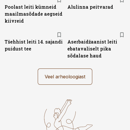
Poolast leiti kümneid
Alulinna peitvarad
maailmasõdade aegseid
kiivreid
Tšehhist leiti 14. sajandi
Aserbaidžaanist leiti
puidust tee
ebatavaliselt pika
sõdalase haud
Veel arheoloogiast