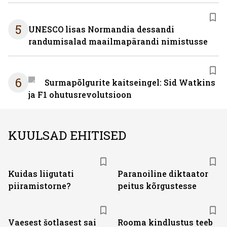
5
UNESCO lisas Normandia dessandi
randumisalad maailmapärandi nimistusse
6
Surmapõlgurite kaitseingel: Sid Watkins
ja F1 ohutusrevolutsioon
KUULSAD EHITISED
Kuidas liigutati
Paranoiline diktaator
piiramistorne?
peitus kõrgustesse
Vaesest šotlasest sai
Rooma kindlustus teeb