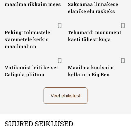
maailma rikkaim mees
Saksamaa linnakese
elanike elu raskeks
Peking: tolmustele
Tehumardi monument
varemetele kerkis
kaeti tähestikuga
maailmalinn
Vatikanist leiti keiser
Maailma kuulsaim
Caligula pliitoru
kellatorn Big Ben
Veel ehitistest
SUURED SEIKLUSED