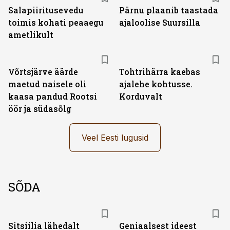
Salapiiritusevedu
Pärnu plaanib taastada
toimis kohati peaaegu
ajaloolise Suursilla
ametlikult
Võrtsjärve äärde
Tohtrihärra kaebas
maetud naisele oli
ajalehe kohtusse.
kaasa pandud Rootsi
Korduvalt
öör ja südasõlg
Veel Eesti lugusid
SÕDA
Sitsiilia lähedalt
Geniaalsest ideest