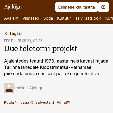
Esimene kuu tasuta
Avaleht
Viimased
Sõda
Kultuur
Tsivilisatsioon
Kuri
cebook
Tagasi
Twitter)
EESTI
15.05.23, 07:36
Uue teletorni projekt
kedIn
ail
Ajalehtedes teatati 1973. aasta mais kavast rajada
Tallinna lähedale Kloostrimetsa-Pärnamäe
k
piirkonda uus ja senisest palju kõrgem teletorn.
Imeline Ajalugu
Kuula
Jaga
Salvesta
Vihja