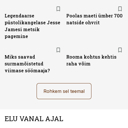
Legendaarse
Poolas maeti ümber 700
püstolikangelase Jesse
natside ohvrit
Jamesi metsik
pagemine
Miks saavad
Rooma kohtus kehtis
surmamõistetud
raha võim
viimase söömaaja?
Rohkem sel teemal
ELU VANAL AJAL