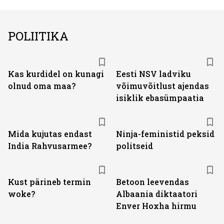
POLIITIKA
Kas kurdidel on kunagi
Eesti NSV ladviku
olnud oma maa?
võimuvõitlust ajendas
isiklik ebasümpaatia
Mida kujutas endast
Ninja-feministid peksid
India Rahvusarmee?
politseid
Kust pärineb termin
Betoon leevendas
woke?
Albaania diktaatori
Enver Hoxha hirmu