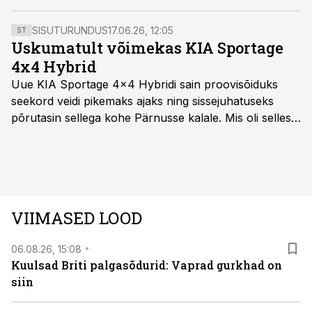
SISUTURUNDUS
17.06.26, 12:05
ST
Uskumatult võimekas KIA Sportage
4x4 Hybrid
Uue KIA Sportage 4x4 Hybridi sain proovisõiduks
seekord veidi pikemaks ajaks ning sissejuhatuseks
põrutasin sellega kohe Pärnusse kalale. Mis oli selles
autos head ja millised olid vead saab teada, kui lugeda
läbi järgnev lugu.
VIIMASED LOOD
06.08.26, 15:08
Kuulsad Briti palgasõdurid: Vaprad gurkhad on
siin