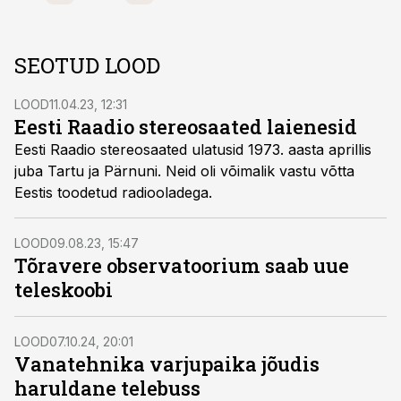
SEOTUD LOOD
LOOD
11.04.23, 12:31
Eesti Raadio stereosaated laienesid
Eesti Raadio stereosaated ulatusid 1973. aasta aprillis
juba Tartu ja Pärnuni. Neid oli võimalik vastu võtta
Eestis toodetud radiooladega.
LOOD
09.08.23, 15:47
Tõravere observatoorium saab uue
teleskoobi
LOOD
07.10.24, 20:01
Vanatehnika varjupaika jõudis
haruldane telebuss