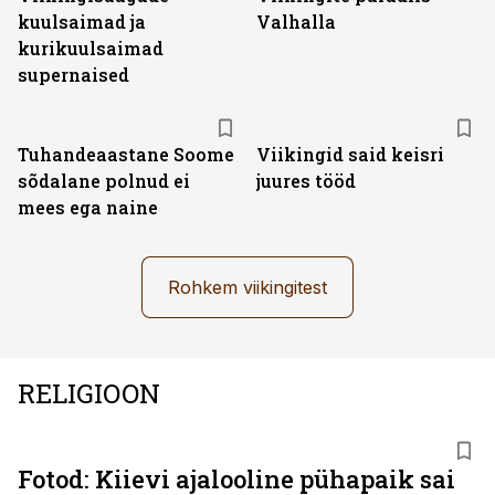
kuulsaimad ja
Valhalla
kurikuulsaimad
supernaised
Tuhandeaastane Soome
Viikingid said keisri
sõdalane polnud ei
juures tööd
mees ega naine
Rohkem viikingitest
RELIGIOON
Fotod: Kiievi ajalooline pühapaik sai