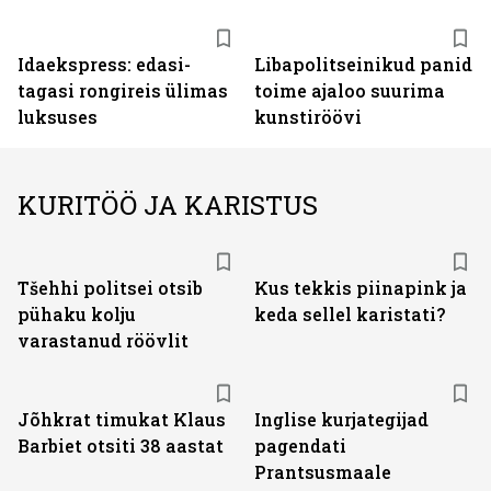
Idaekspress: edasi-
Libapolitseinikud panid
tagasi rongireis ülimas
toime ajaloo suurima
luksuses
kunstiröövi
KURITÖÖ JA KARISTUS
Tšehhi politsei otsib
Kus tekkis piinapink ja
pühaku kolju
keda sellel karistati?
varastanud röövlit
Jõhkrat timukat Klaus
Inglise kurjategijad
Barbiet otsiti 38 aastat
pagendati
Prantsusmaale