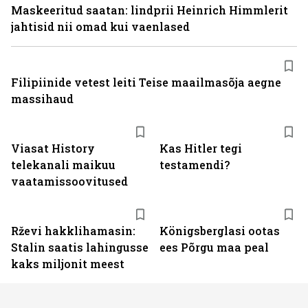
Maskeeritud saatan: lindprii Heinrich Himmlerit
jahtisid nii omad kui vaenlased
Filipiinide vetest leiti Teise maailmasõja aegne
massihaud
ST
Viasat History
Kas Hitler tegi
telekanali maikuu
testamendi?
vaatamissoovitused
Rževi hakklihamasin:
Königsberglasi ootas
Stalin saatis lahingusse
ees Põrgu maa peal
kaks miljonit meest