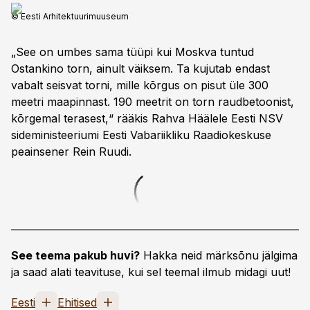
© Eesti Arhitektuurimuuseum
„See on umbes sama tüüpi kui Moskva tuntud
Ostankino torn, ainult väiksem. Ta kujutab endast
vabalt seisvat torni, mille kõrgus on pisut üle 300
meetri maapinnast. 190 meetrit on torn raudbetoonist,
kõrgemal terasest,“ rääkis Rahva Häälele Eesti NSV
sideministeeriumi Eesti Vabariikliku Raadio­keskuse
peainsener Rein Ruudi.
See teema pakub huvi?
Hakka neid märksõnu jälgima
ja saad alati teavituse, kui sel teemal ilmub midagi uut!
Eesti
Ehitised