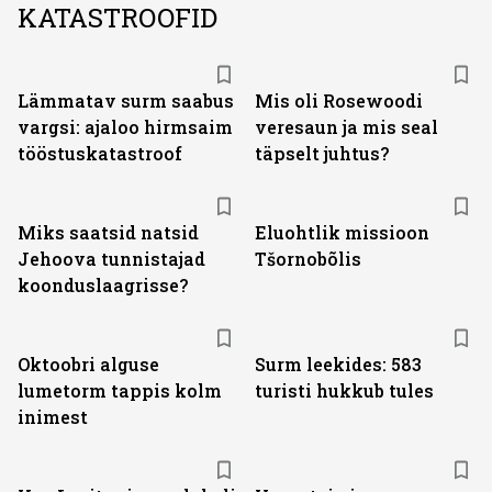
KATASTROOFID
Lämmatav surm saabus
Mis oli Rosewoodi
vargsi: ajaloo hirmsaim
veresaun ja mis seal
tööstuskatastroof
täpselt juhtus?
Miks saatsid natsid
Eluohtlik missioon
Jehoova tunnistajad
Tšornobõlis
koonduslaagrisse?
Oktoobri alguse
Surm leekides: 583
lumetorm tappis kolm
turisti hukkub tules
inimest