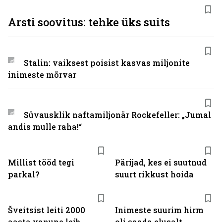
Arsti soovitus: tehke üks suits
Stalin: vaiksest poisist kasvas miljonite
inimeste mõrvar
Süvausklik naftamiljonär Rockefeller: „Jumal
andis mulle raha!“
Millist tööd tegi
Pärijad, kes ei suutnud
parkal?
suurt rikkust hoida
Šveitsist leiti 2000
Inimeste suurim hirm
aasta vanune leib
oli saada elusalt