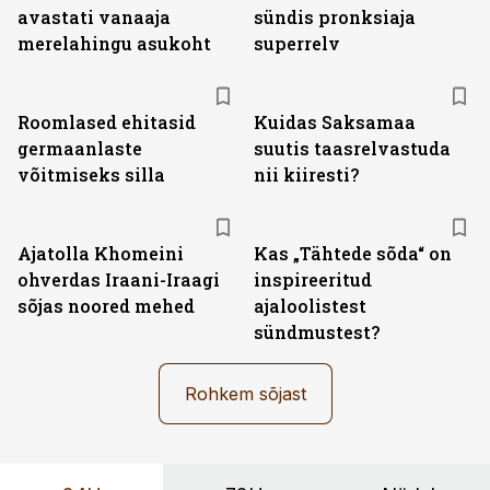
avastati vanaaja
sündis pronksiaja
merelahingu asukoht
superrelv
Roomlased ehitasid
Kuidas Saksamaa
germaanlaste
suutis taasrelvastuda
võitmiseks silla
nii kiiresti?
Ajatolla Khomeini
Kas „Tähtede sõda“ on
ohverdas Iraani-Iraagi
inspireeritud
sõjas noored mehed
ajaloolistest
sündmustest?
Rohkem sõjast