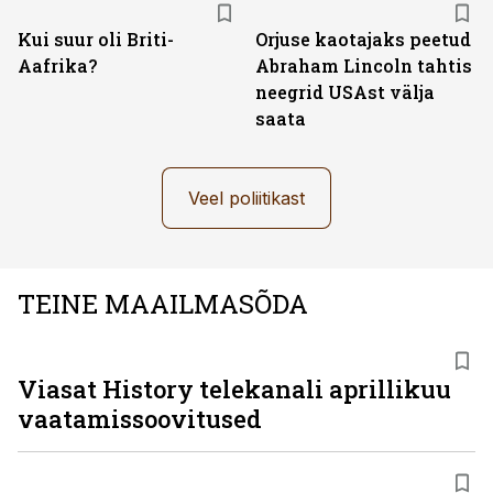
Kui suur oli Briti-
Orjuse kaotajaks peetud
Aafrika?
Abraham Lincoln tahtis
neegrid USAst välja
saata
Veel poliitikast
TEINE MAAILMASÕDA
ST
Viasat History telekanali aprillikuu
vaatamissoovitused