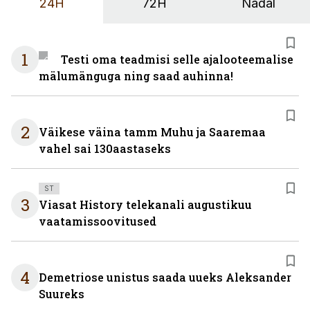
24H
72H
Nädal
1
Testi oma teadmisi selle ajalooteemalise
mälumänguga ning saad auhinna!
2
Väikese väina tamm Muhu ja Saaremaa
vahel sai 130aastaseks
ST
3
Viasat History telekanali augustikuu
vaatamissoovitused
4
Demetriose unistus saada uueks Aleksander
Suureks