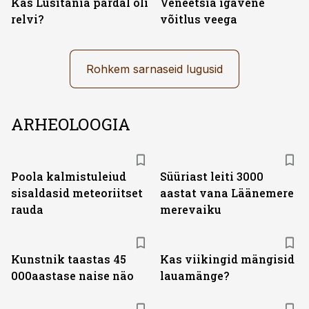
Kas Lusitania pardal oli
Veneetsia igavene
relvi?
võitlus veega
Rohkem sarnaseid lugusid
ARHEOLOOGIA
Poola kalmistuleiud
Süüriast leiti 3000
sisaldasid meteoriitset
aastat vana Läänemere
rauda
merevaiku
Kunstnik taastas 45
Kas viikingid mängisid
000aastase naise näo
lauamänge?