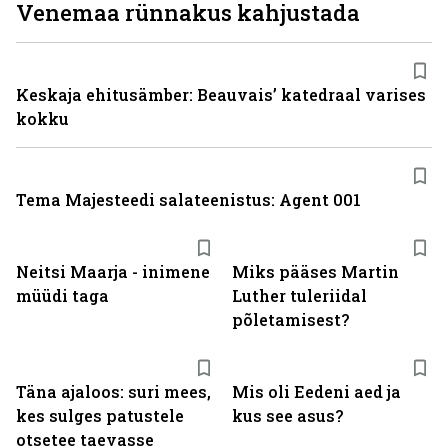
Venemaa rünnakus kahjustada
Keskaja ehitusämber: Beauvais’ katedraal varises
kokku
Tema Majesteedi salateenistus: Agent 001
Neitsi Maarja - inimene
Miks pääses Martin
müüdi taga
Luther tuleriidal
põletamisest?
Täna ajaloos: suri mees,
Mis oli Eedeni aed ja
kes sulges patustele
kus see asus?
otsetee taevasse