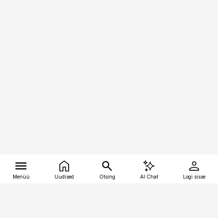
Menüü
Uudised
Otsing
AI Chat
Logi sisse
Vana-Lõuna 39/1, 19094 Tallinn