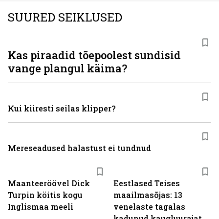
SUURED SEIKLUSED
Kas piraadid tõepoolest sundisid
vange plangul käima?
Kui kiiresti seilas klipper?
Mereseadused halastust ei tundnud
Maanteeröövel Dick
Eestlased Teises
Turpin köitis kogu
maailmasõjas: 13
Inglismaa meeli
venelaste tagalas
kadunud kaugluurajat