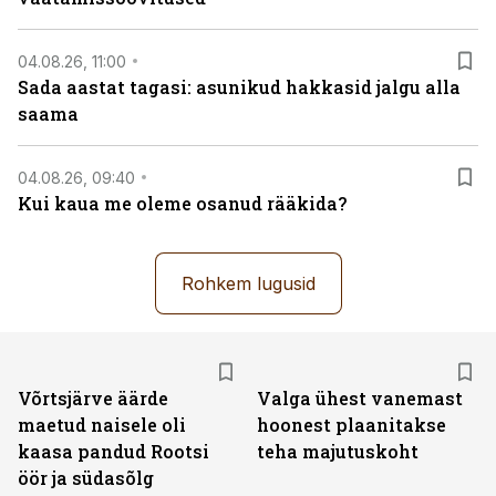
04.08.26, 11:00
Sada aastat tagasi: asunikud hakkasid jalgu alla
saama
04.08.26, 09:40
Kui kaua me oleme osanud rääkida?
Rohkem lugusid
Võrtsjärve äärde
Valga ühest vanemast
maetud naisele oli
hoonest plaanitakse
kaasa pandud Rootsi
teha majutuskoht
öör ja südasõlg