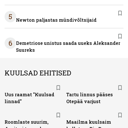
5
Newton paljastas mündivõltsijaid
6
Demetriose unistus saada uueks Aleksander
Suureks
KUULSAD EHITISED
Uus raamat "Kuulsad
Tartu linnus pääses
linnad"
Otepää varjust
Roomlaste suurim,
Maailma kuulsaim