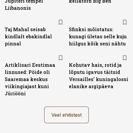
Jupiteri tempel
kellatorn Big Ben
Liibanonis
Taj Mahal seisab
Sfinksi mõistatus:
kindlalt ebakindlal
kunagi ületas selle kuju
pinnal
hiilgus kõik seni nähtu
Artiklisari Eestimaa
Kohutav hais, rotid ja
linnused: Pöide oli
lõputu igavus täitsid
Saaremaa keskus
Versailles’ kuningalossi
viikingiajast kuni
elanike argipäeva
Jüriööni
Veel ehitistest