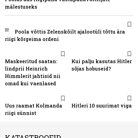
mälestuseks
Poola võttis Zelenskõilt ajalootüli tõttu ära
riigi kõrgeima ordeni
Maskeeritud saatan:
Kui palju kasutas Hitler
lindprii Heinrich
sõjas hobuseid?
Himmlerit jahtisid nii
omad kui vaenlased
Uus raamat Kolmanda
Hitleri 10 suurimat viga
riigi sünnist
KATASTROOFID