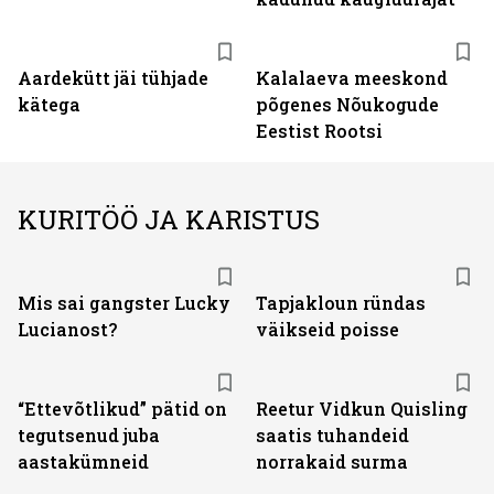
Aardekütt jäi tühjade
Kalalaeva meeskond
kätega
põgenes Nõukogude
Eestist Rootsi
KURITÖÖ JA KARISTUS
Mis sai gangster Lucky
Tapjakloun ründas
Lucianost?
väikseid poisse
“Ettevõtlikud” pätid on
Reetur Vidkun Quisling
tegutsenud juba
saatis tuhandeid
aastakümneid
norrakaid surma