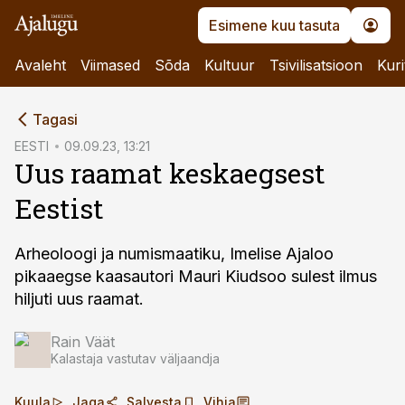
Esimene kuu tasuta
Avaleht
Viimased
Sõda
Kultuur
Tsivilisatsioon
Kuri
cebook
Tagasi
Twitter)
EESTI
09.09.23, 13:21
Uus raamat keskaegsest
kedIn
Eestist
ail
k
Arheoloogi ja numismaatiku, Imelise Ajaloo
pikaaegse kaasautori Mauri Kiudsoo sulest ilmus
hiljuti uus raamat.
Rain Väät
Kalastaja vastutav väljaandja
Kuula
Jaga
Salvesta
Vihja