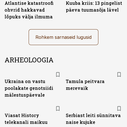
Atlantise katastroofi
Kuuba kriis: 13 pingelist
ohvrid hakkavad
päeva tuumasõja lävel
lõpuks välja ilmuma
Rohkem sarnaseid lugusid
ARHEOLOOGIA
Ukraina on vastu
Tamula peitvara
poolakate genotsiidi
merevaik
mälestuspäevale
ST
Viasat History
Serbiast leiti sünnitava
telekanali maikuu
naise kujuke