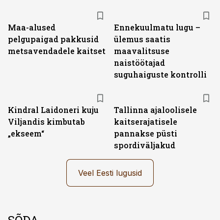
Maa-alused
Ennekuulmatu lugu –
pelgupaigad pakkusid
ülemus saatis
metsavendadele kaitset
maavalitsuse
naistöötajad
suguhaiguste kontrolli
Kindral Laidoneri kuju
Tallinna ajaloolisele
Viljandis kimbutab
kaitserajatisele
„ekseem“
pannakse püsti
spordiväljakud
Veel Eesti lugusid