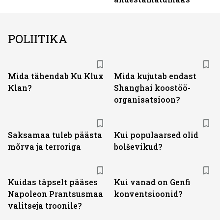
POLIITIKA
Mida tähendab Ku Klux
Mida kujutab endast
Klan?
Shanghai koostöö­
organisatsioon?
Saksamaa tuleb päästa
Kui populaarsed olid
mõrva ja terroriga
bolševikud?
Kuidas täpselt pääses
Kui vanad on Genfi
Napoleon Prantsusmaa
konventsioonid?
valitseja troonile?