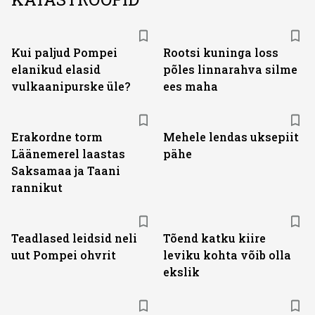
Kui paljud Pompei
Rootsi kuninga loss
elanikud elasid
põles linnarahva silme
vulkaanipurske üle?
ees maha
Erakordne torm
Mehele lendas uksepiit
Läänemerel laastas
pähe
Saksamaa ja Taani
rannikut
Teadlased leidsid neli
Tõend katku kiire
uut Pompei ohvrit
leviku kohta võib olla
ekslik