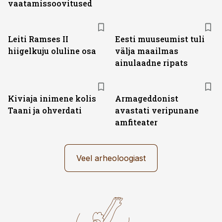
vaatamissoovitused
Leiti Ramses II
Eesti muuseumist tuli
hiigelkuju oluline osa
välja maailmas
ainulaadne ripats
Kiviaja inimene kolis
Armageddonist
Taani ja ohverdati
avastati veripunane
amfiteater
Veel arheoloogiast