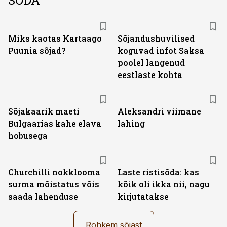
SÕDA
Miks kaotas Kartaago
Sõjandushuvilised
Puunia sõjad?
koguvad infot Saksa
poolel langenud
eestlaste kohta
Sõjakaarik maeti
Aleksandri viimane
Bulgaarias kahe elava
lahing
hobusega
Churchilli nokklooma
Laste ristisõda: kas
surma mõistatus võis
kõik oli ikka nii, nagu
saada lahenduse
kirjutatakse
Rohkem sõjast