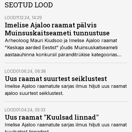
SEOTUD LOOD
LOOD
11.12.24, 14:29
Imelise Ajaloo raamat pälvis
Muinsuskaitseameti tunnustuse
Arheoloog Mauri Kiudsoo ja Imelise Ajaloo raamat
"Keskaja aarded Eestist" jõudis Muinsuskaitseameti
aastaauhinna konkursil päranditrükise kategoorias
nelja parima hulka.
LOOD
01.06.24, 06:38
Uus raamat suurtest seiklustest
Imelise Ajaloo raamatute sarjas ilmus hiljuti uus raamat
ajaloo suurtest seiklustest.
LOOD
01.04.24, 05:33
Uus raamat "Kuulsad linnad"
Imelise Ajaloo raamatute sarjas ilmus hiljuti uus raamat
kuulsatest linnadest.