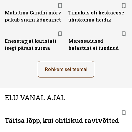
Mahatma Gandhi mõrv
Timukas oli keskaegse
pakub siiani kõneainet
ühiskonna heidik
Enesetapjat karistati
Mereseadused
isegi pärast surma
halastust ei tundnud
Rohkem sel teemal
ELU VANAL AJAL
Täitsa lõpp, kui ohtlikud ravivõtted