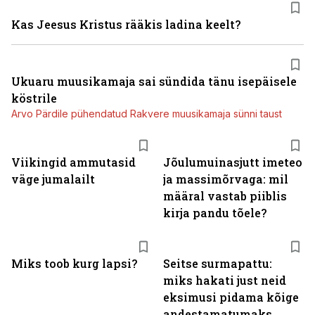
Kas Jeesus Kristus rääkis ladina keelt?
Ukuaru muusikamaja sai sündida tänu isepäisele
köstrile
Arvo Pärdile pühendatud Rakvere muusikamaja sünni taust
Viikingid ammutasid
Jõulumuinasjutt imeteo
väge jumalailt
ja massimõrvaga: mil
määral vastab piiblis
kirja pandu tõele?
Miks toob kurg lapsi?
Seitse surmapattu:
miks hakati just neid
eksimusi pidama kõige
andestamatumaks