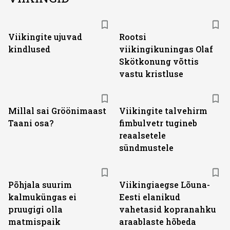
Viikingite ujuvad
Rootsi
kindlused
viikingikuningas Olaf
Skötkonung võttis
vastu kristluse
Millal sai Gröönimaast
Viikingite talvehirm
Taani osa?
fimbulvetr tugineb
reaalsetele
sündmustele
Põhjala suurim
Viikingiaegse Lõuna-
kalmuküngas ei
Eesti elanikud
pruugigi olla
vahetasid kopranahku
matmispaik
araablaste hõbeda