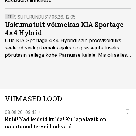
SISUTURUNDUS
17.06.26, 12:05
ST
Uskumatult võimekas KIA Sportage
4x4 Hybrid
Uue KIA Sportage 4x4 Hybridi sain proovisõiduks
seekord veidi pikemaks ajaks ning sissejuhatuseks
põrutasin sellega kohe Pärnusse kalale. Mis oli selles
autos head ja millised olid vead saab teada, kui lugeda
läbi järgnev lugu.
VIIMASED LOOD
08.08.26, 09:43
Kuld! Nad leidsid kulda! Kullapalavik on
nakatanud terveid rahvaid