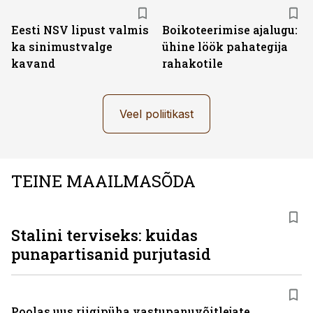
Eesti NSV lipust valmis
Boikoteerimise ajalugu:
ka sinimustvalge
ühine löök pahategija
kavand
rahakotile
Veel poliitikast
TEINE MAAILMASÕDA
Stalini terviseks: kuidas
punapartisanid purjutasid
Poolas uus riigipüha vastupanuvõitlejate