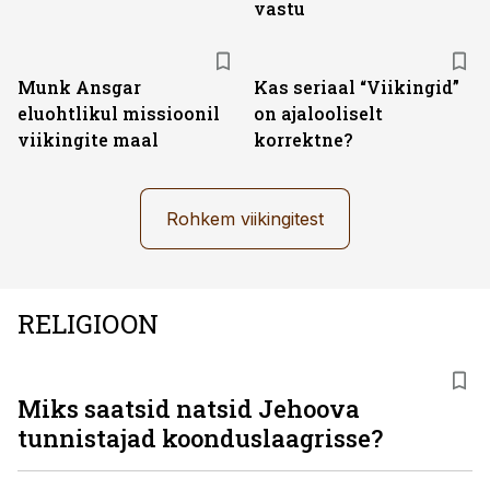
vastu
Munk Ansgar
Kas seriaal “Viikingid”
eluohtlikul missioonil
on ajalooliselt
viikingite maal
korrektne?
Rohkem viikingitest
RELIGIOON
Miks saatsid natsid Jehoova
tunnistajad koonduslaagrisse?