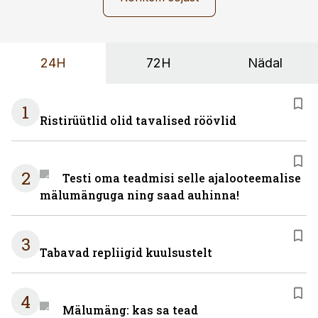
24H
72H
Nädal
1
Ristirüütlid olid tavalised röövlid
2
Testi oma teadmisi selle ajalooteemalise
mälumänguga ning saad auhinna!
3
Tabavad repliigid kuulsustelt
4
Mälumäng: kas sa tead