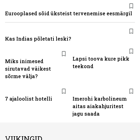
Eurooplased sõid üksteist tervenemise eesmärgil
Kas Indias põletati leski?
Lapsi toova kure pikk
Miks inimesed
teekond
sirutavad väikest
sõrme välja?
7 ajaloolist hotelli
Imerohi karbolineum
aitas aiakahjuritest
jagu saada
VIIKINGID