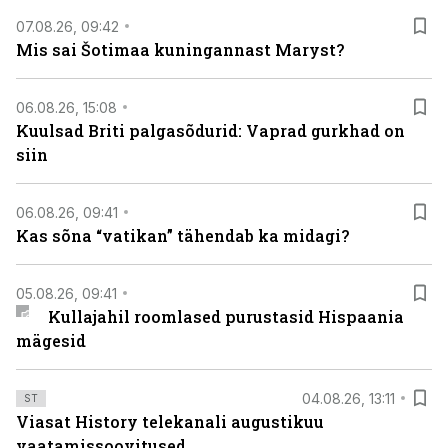
07.08.26, 09:42
Mis sai Šotimaa kuningannast Maryst?
06.08.26, 15:08
Kuulsad Briti palgasõdurid: Vaprad gurkhad on
siin
06.08.26, 09:41
Kas sõna “vatikan” tähendab ka midagi?
05.08.26, 09:41
Kullajahil roomlased purustasid Hispaania
mägesid
04.08.26, 13:11
ST
Viasat History telekanali augustikuu
vaatamissoovitused