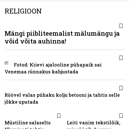
RELIGIOON
Mängi piibliteemalist mälumängu ja
võid võita auhinna!
Fotod: Kiievi ajalooline pühapaik sai
Venemaa rünnakus kahjustada
Röövel valas pühaku kolju betooni ja tahtis selle
jõkke uputada
Müstiline salaselts
Leiti vanim tekstilõik,