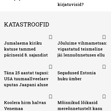
kirjatuvisid?
KATASTROOFID
Jumalaema kiriku
Jõuluime vihmametsas:
katuse tammed
vigastatud teismeline
pärinesid 8. sajandist
jäi lennuõnnetuses ellu
Täna 25 aastat tagasi:
Segadused Estonia
USA tuumaallveelaev
huku ümber
uputas Jaapani aluse
Koolera hirm halvas
Mõisnikud lõikasid
Venemaa
mereõnnetustelt kasu