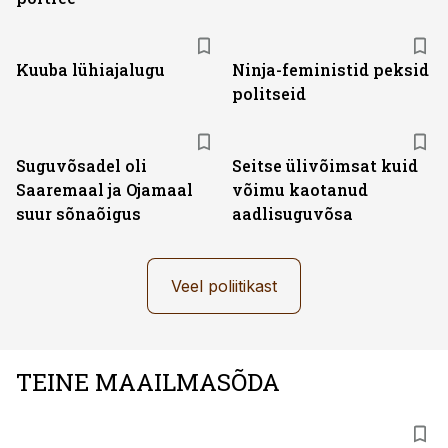
Kuuba lühiajalugu
Ninja-feministid peksid
politseid
Suguvõsadel oli
Seitse ülivõimsat kuid
Saaremaal ja Ojamaal
võimu kaotanud
suur sõnaõigus
aadlisuguvõsa
Veel poliitikast
TEINE MAAILMASÕDA