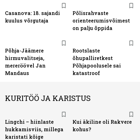
Casanova: 18. sajandi
Põlisrahvaste
kuulus võrgutaja
orienteerumisvõimest
on palju õppida
Põhja-Jäämere
Rootslaste
hirmuvalitseja,
õhupalliretkest
mereröövel Jan
Põhjapoolusele sai
Mandaus
katastroof
KURITÖÖ JA KARISTUS
Lingchi – hiinlaste
Kui äkiline oli Rakvere
hukkamisviis, millega
kohus?
karistati kõige