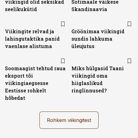
viikingid olid seksikad
Šotimaale väikese
seelikukütid
Skandinaavia
Viikingite relvad ja
Gröönimaa viikingid
lahingutaktika panid
sundis lahkuma
vaenlase alistuma
üleujutus
Soomaagist tehtud raua
Miks hülgasid Taani
eksport tõi
viikingid oma
viikingiaegsesse
hiiglaslikud
Eestisse rohkelt
ringlinnused?
hõbedat
Rohkem viikingitest