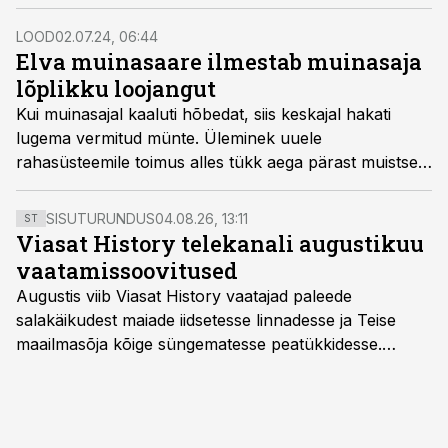
LOOD
02.07.24, 06:44
Elva muinasaare ilmestab muinasaja
lõplikku loojangut
Kui muinasajal kaaluti hõbedat, siis keskajal hakati
lugema vermitud münte. Üleminek uuele
rahasüsteemile toimus alles tükk aega pärast muistse
vabadusvõitluse lõppu.
SISUTURUNDUS
04.08.26, 13:11
ST
Viasat History telekanali augustikuu
vaatamissoovitused
Augustis viib Viasat History vaatajad paleede
salakäikudest maiade iidsetesse linnadesse ja Teise
maailmasõja kõige süngematesse peatükkidesse.
Kuninglike dünastiate intriigid, värsked arheoloogilised
avastused ning seni nägemata kaadrid Kolmanda riigi
argielust avavad ajaloo tuntud sündmused täiesti uuest
vaatenurgast. Viasat History on saadaval kõikide Eesti