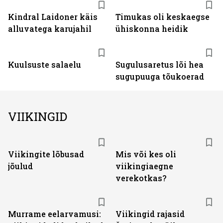
Kindral Laidoner käis
Timukas oli keskaegse
alluvatega karujahil
ühiskonna heidik
Kuulsuste salaelu
Sugulusaretus lõi hea
sugupuuga tõukoerad
VIIKINGID
Viikingite lõbusad
Mis või kes oli
jõulud
viikingiaegne
verekotkas?
Murrame eelarvamusi:
Viikingid rajasid