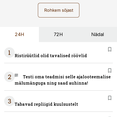
Rohkem sõjast
24H
72H
Nädal
1
Ristirüütlid olid tavalised röövlid
2
Testi oma teadmisi selle ajalooteemalise
mälumänguga ning saad auhinna!
3
Tabavad repliigid kuulsustelt