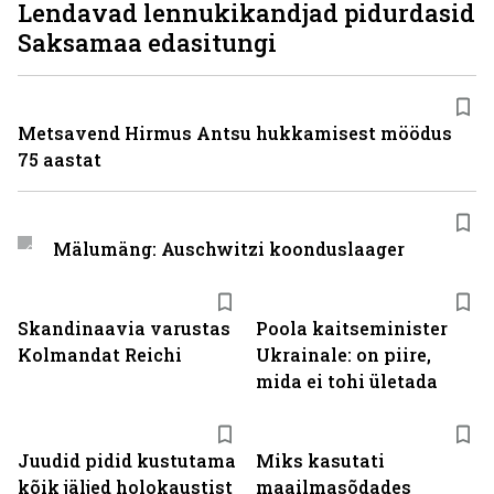
Lendavad lennukikandjad pidurdasid
Saksamaa edasitungi
Metsavend Hirmus Antsu hukkamisest möödus
75 aastat
Mälumäng: Auschwitzi koonduslaager
Skandinaavia varustas
Poola kaitseminister
Kolmandat Reichi
Ukrainale: on piire,
mida ei tohi ületada
Juudid pidid kustutama
Miks kasutati
kõik jäljed holokaustist
maailmasõdades