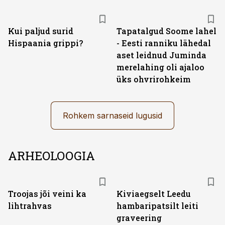
Kui paljud surid
Tapatalgud Soome lahel
Hispaania grippi?
- Eesti ranniku lähedal
aset leidnud Juminda
merelahing oli ajaloo
üks ohvrirohkeim
Rohkem sarnaseid lugusid
ARHEOLOOGIA
Troojas jõi veini ka
Kiviaegselt Leedu
lihtrahvas
hambaripatsilt leiti
graveering