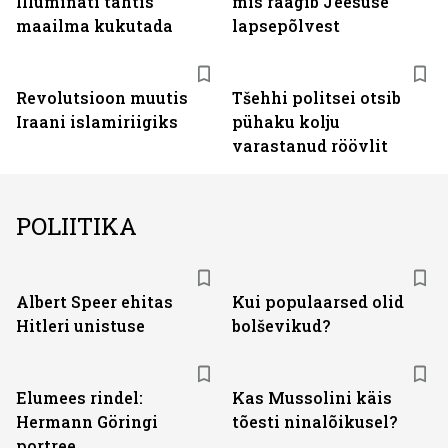
Illuminati tahtis
mis räägib Jeesuse
maailma kukutada
lapsepõlvest
Revolutsioon muutis
Tšehhi politsei otsib
Iraani islamiriigiks
pühaku kolju
varastanud röövlit
POLIITIKA
Albert Speer ehitas
Kui populaarsed olid
Hitleri unistuse
bolševikud?
Elumees rindel:
Kas Mussolini käis
Hermann Göringi
tõesti ninalõikusel?
portree