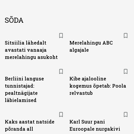
SÕDA
Sitsiilia lähedalt
Merelahingu ABC
avastati vanaaja
algajale
merelahingu asukoht
Berliini languse
Kibe ajalooline
tunnistajad:
kogemus õpetab: Poola
pealtnägijate
relvastub
läbielamised
Kaks aastat natside
Karl Suur pani
põranda all
Euroopale nurgakivi