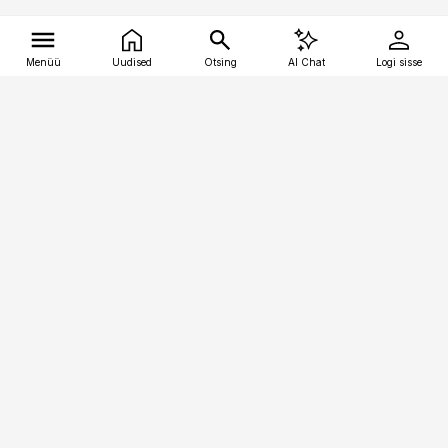
Menüü
Uudised
Otsing
AI Chat
Logi sisse
Vana-Lõuna 39/1, 19094 Tallinn
(+372) 667 0111
tellimiskeskus@aripaev.ee
Telli Imeline Ajalugu
Uudiskiri
Reklaam
Firmast
Sisu kasutamisõigused
Ajakirjaniku
eetikakoodeks
Üldtingimused
Privaatsustingimused
Küpsiste poliitika
KKK
Eesti Meediaettevõtete
Eelistuste haldamine