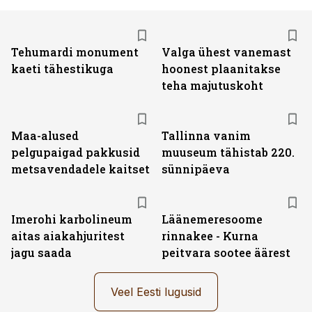
Tehumardi monument
Valga ühest vanemast
kaeti tähestikuga
hoonest plaanitakse
teha majutuskoht
Maa-alused
Tallinna vanim
pelgupaigad pakkusid
muuseum tähistab 220.
metsavendadele kaitset
sünnipäeva
Imerohi karbolineum
Läänemeresoome
aitas aiakahjuritest
rinnakee - Kurna
jagu saada
peitvara sootee äärest
Veel Eesti lugusid