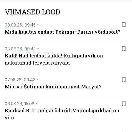
teleoperaatorite kaudu. Tutvu telekavaga:
VIIMASED LOOD
viasathistory.eu/ee
09.08.26, 09:45
Mida kujutas endast Pekingi–Pariisi võidusõit?
08.08.26, 09:43
Kuld! Nad leidsid kulda! Kullapalavik on
nakatanud terveid rahvaid
07.08.26, 09:42
Mis sai Šotimaa kuningannast Maryst?
06.08.26, 15:08
Kuulsad Briti palgasõdurid: Vaprad gurkhad on
siin