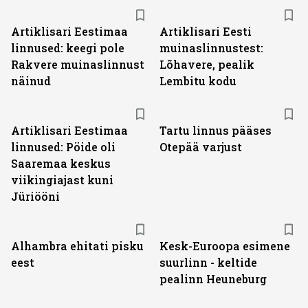
Artiklisari Eestimaa
Artiklisari Eesti
linnused: keegi pole
muinaslinnustest:
Rakvere muinaslinnust
Lõhavere, pealik
näinud
Lembitu kodu
Artiklisari Eestimaa
Tartu linnus pääses
linnused: Pöide oli
Otepää varjust
Saaremaa keskus
viikingiajast kuni
Jüriööni
Alhambra ehitati pisku
Kesk-Euroopa esimene
eest
suurlinn - keltide
pealinn Heuneburg