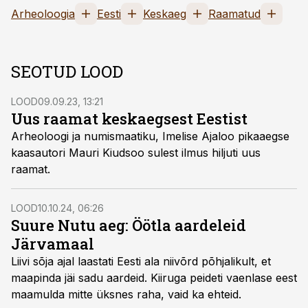
Arheoloogia
Eesti
Keskaeg
Raamatud
SEOTUD LOOD
LOOD
09.09.23, 13:21
Uus raamat keskaegsest Eestist
Arheoloogi ja numismaatiku, Imelise Ajaloo pikaaegse
kaasautori Mauri Kiudsoo sulest ilmus hiljuti uus
raamat.
LOOD
10.10.24, 06:26
Suure Nutu aeg: Öötla aardeleid
Järvamaal
Liivi sõja ajal laastati Eesti ala niivõrd põhjalikult, et
maapinda jäi sadu aardeid. Kiiruga peideti vaenlase eest
maamulda mitte üksnes raha, vaid ka ehteid.