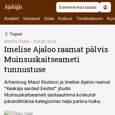
Esimene kuu tasuta
Avaleht
Viimased
Sõda
Kultuur
Tsivilisatsioon
Kuri
cebook
Tagasi
Twitter)
ARHEOLOOGIA
11.12.24, 14:29
Imelise Ajaloo raamat pälvis
kedIn
Muinsuskaitseameti
ail
tunnustuse
k
Arheoloog Mauri Kiudsoo ja Imelise Ajaloo raamat
"Keskaja aarded Eestist" jõudis
Muinsuskaitseameti aastaauhinna konkursil
päranditrükise kategoorias nelja parima hulka.
Rain Väät