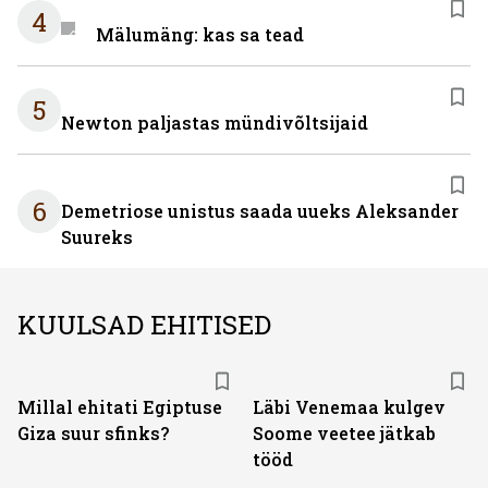
4
Mälumäng: kas sa tead
5
Newton paljastas mündivõltsijaid
6
Demetriose unistus saada uueks Aleksander
Suureks
KUULSAD EHITISED
Millal ehitati Egiptuse
Läbi Venemaa kulgev
Giza suur sfinks?
Soome veetee jätkab
tööd