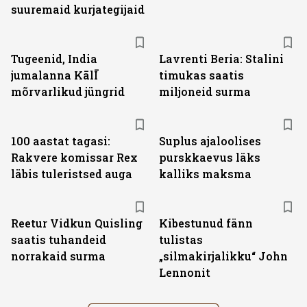
suuremaid kurjategijaid
Tugeenid, India
Lavrenti Beria: Stalini
jumalanna KālĪ
timukas saatis
mõrvarlikud jüngrid
miljoneid surma
100 aastat tagasi:
Suplus ajaloolises
Rakvere komissar Rex
purskkaevus läks
läbis tuleristsed auga
kalliks maksma
Reetur Vidkun Quisling
Kibestunud fänn
saatis tuhandeid
tulistas
norrakaid surma
„silmakirjalikku“ John
Lennonit