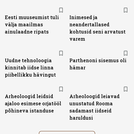
Eesti muuseumist tuli
Inimesed ja
välja maailmas
neandertallased
ainulaadne ripats
kohtusid seni arvatust
varem
Uudne tehnoloogia
Parthenoni sisemus oli
kinnitab iidse linna
hämar
piibellikku hävingut
Arheoloogid leidsid
Arheoloogid leiavad
ajaloo esimese orjatööl
unustatud Rooma
põhineva istanduse
sadamast iidseid
haruldusi