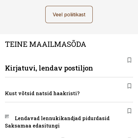
Veel poliitikast
TEINE MAAILMASÕDA
Kirjatuvi, lendav postiljon
Kust võtsid natsid haakristi?
Lendavad lennukikandjad pidurdasid
Saksamaa edasitungi
ST