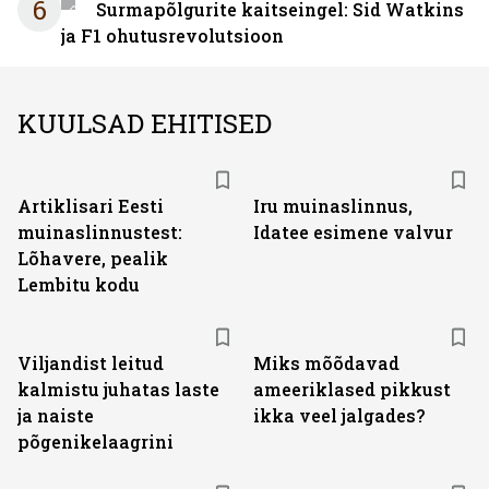
6
Surmapõlgurite kaitseingel: Sid Watkins
ja F1 ohutusrevolutsioon
KUULSAD EHITISED
Artiklisari Eesti
Iru muinaslinnus,
muinaslinnustest:
Idatee esimene valvur
Lõhavere, pealik
Lembitu kodu
Viljandist leitud
Miks mõõdavad
kalmistu juhatas laste
ameeriklased pikkust
ja naiste
ikka veel jalgades?
põgenikelaagrini