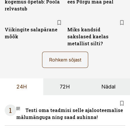
kogemus õpetab: Poola
ees Põrgu maa peal
relvastub
Viikingite salapärane
Miks kandsid
mõõk
sakslased kaelas
metallist silti?
Rohkem sõjast
24H
72H
Nädal
1
Testi oma teadmisi selle ajalooteemalise
mälumänguga ning saad auhinna!