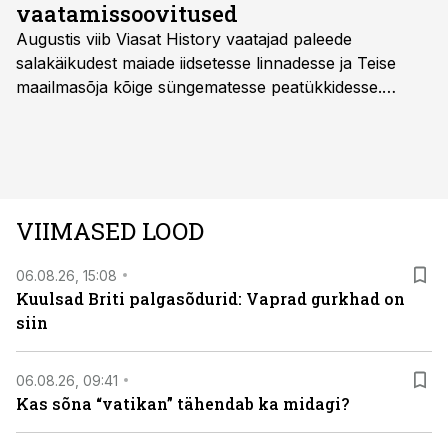
vaatamissoovitused
Augustis viib Viasat History vaatajad paleede
salakäikudest maiade iidsetesse linnadesse ja Teise
maailmasõja kõige süngematesse peatükkidesse.
Kuninglike dünastiate intriigid, värsked arheoloogilised
avastused ning seni nägemata kaadrid Kolmanda riigi
argielust avavad ajaloo tuntud sündmused täiesti uuest
vaatenurgast. Viasat History on saadaval kõikide Eesti
teleoperaatorite kaudu. Tutvu telekavaga:
VIIMASED LOOD
viasathistory.eu/ee
06.08.26, 15:08
Kuulsad Briti palgasõdurid: Vaprad gurkhad on
siin
06.08.26, 09:41
Kas sõna “vatikan” tähendab ka midagi?