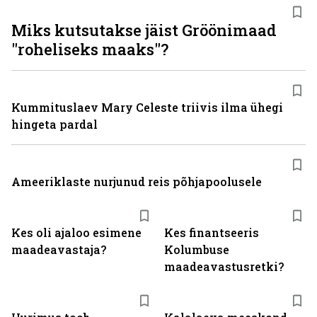
Miks kutsutakse jäist Gröönimaad
"roheliseks maaks"?
Kummituslaev Mary Celeste triivis ilma ühegi
hingeta pardal
Ameeriklaste nurjunud reis põhjapoolusele
Kes oli ajaloo esimene
Kes finantseeris
maadeavastaja?
Kolumbuse
maadeavastusretki?