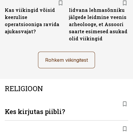
Kas viikingid võisid
Iidvana lehmasõnniku
keerulise
jälgede leidmine veenis
operatsiooniga ravida
arheolooge, et Assoori
ajukasvajat?
saarte esimesed asukad
olid viikingid
Rohkem viikingitest
RELIGIOON
Kes kirjutas piibli?