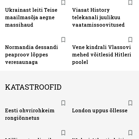
Ukrainast leiti Teise
Viasat History
maailmasõja aegne
telekanali juulikuu
massihaud
vaatamissoovitused
Normandia dessandi
Vene kindrali Vlassovi
peaproov lõppes
mehed võitlesid Hitleri
veresaunaga
poolel
KATASTROOFID
Eesti ohvrirohkeim
London uppus õllesse
rongiõnnetus