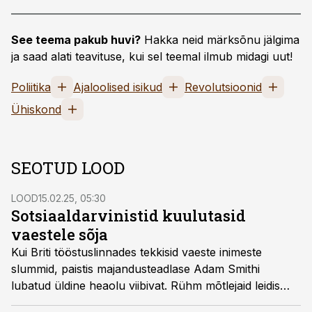
See teema pakub huvi?
Hakka neid märksõnu jälgima
ja saad alati teavituse, kui sel teemal ilmub midagi uut!
Poliitika
Ajaloolised isikud
Revolutsioonid
Ühiskond
SEOTUD LOOD
LOOD
15.02.25, 05:30
Sotsiaaldarvinistid kuulutasid
vaestele sõja
Kui Briti tööstuslinnades tekkisid vaeste inimeste
slummid, paistis majandusteadlase Adam Smithi
lubatud üldine heaolu viibivat. Rühm mõtlejaid leidis
sellele seletuse: vaesus on loodusliku valiku tööriist