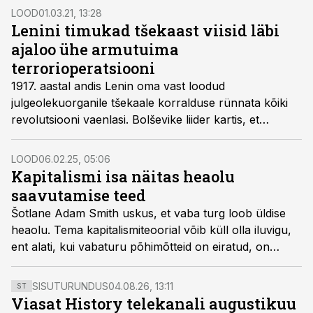
inimkonna seas.
LOOD
01.03.21, 13:28
Lenini timukad tšekaast viisid läbi
ajaloo ühe armutuima
terrorioperatsiooni
1917. aastal andis Lenin oma vast loodud
julgeolekuorganile tšekaale korralduse rünnata kõiki
revolutsiooni vaenlasi. Bolševike liider kartis, et
vastased lämmatavad revolutsiooni, ning päästis
seetõttu valla brutaalse vägivalla. Algas ajaloo üks
LOOD
06.02.25, 05:06
armutuimaid terroriaktsioone.
Kapitalismi isa näitas heaolu
saavutamise teed
Šotlane Adam Smith uskus, et vaba turg loob üldise
heaolu. Tema kapitalismiteoorial võib küll olla iluvigu,
ent alati, kui vabaturu põhimõtteid on eiratud, on
tagajärjeks olnud vaesus, viletsus ja nälg.
SISUTURUNDUS
04.08.26, 13:11
ST
Viasat History telekanali augustikuu