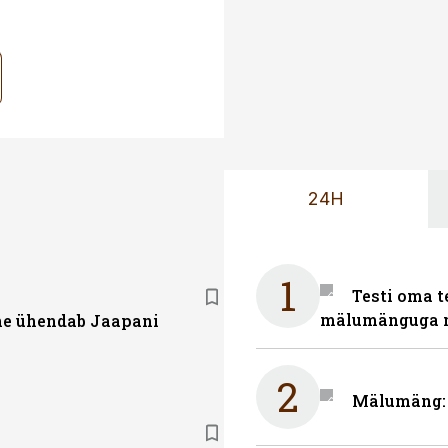
24H
1
Testi oma t
mälumänguga n
e ühendab Jaapani
2
Mälumäng: m