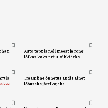
ohati
Auto tappis neli meest ja rong
lõikas kaks neiut tükkideks
arvis
Traagiline õnnetus andis ainet
uslugu
lõbusaks järelkajaks