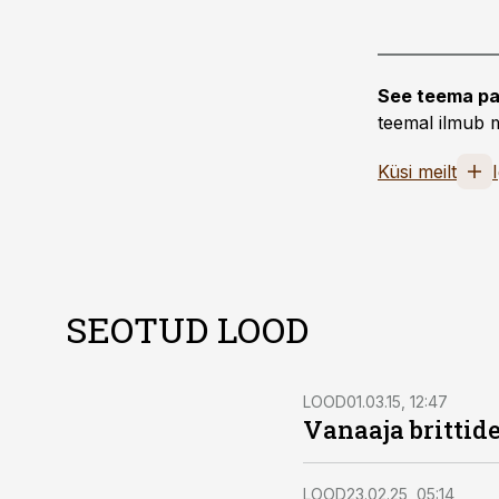
See teema pa
teemal ilmub m
Küsi meilt
SEOTUD LOOD
LOOD
01.03.15, 12:47
Vanaaja brittid
LOOD
23.02.25, 05:14