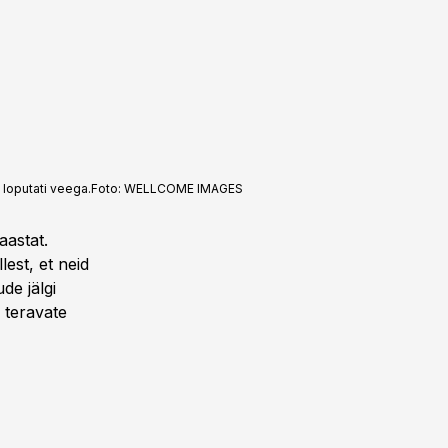
loputati veega.
Foto:
WELLCOME IMAGES
aastat.
est, et neid
de jälgi
 teravate