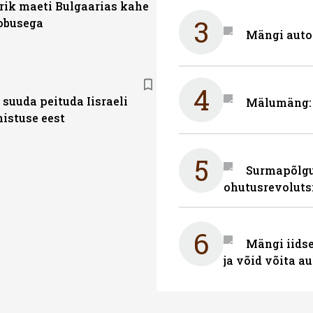
rik maeti Bulgaarias kahe
3
obusega
Mängi auto
4
 suuda peituda Iisraeli
Mälumäng: 
nistuse eest
5
Surmapõlgur
ohutusrevoluts
6
Mängi iidse
ja võid võita a