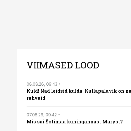
VIIMASED LOOD
08.08.26, 09:43
Kuld! Nad leidsid kulda! Kullapalavik on n
rahvaid
07.08.26, 09:42
Mis sai Šotimaa kuningannast Maryst?