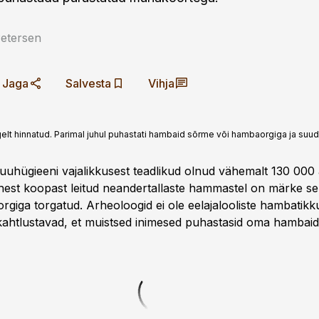
Petersen
Jaga
Salvesta
Vihja
t hinnatud. Parimal juhul puhastati hambaid sõrme või hambaorgiga ja suud 
uuhügieeni vajalikkusest teadlikud olnud vähemalt 130 000 
est koopast leitud neander­tallaste hammastel on märke sell
rgiga torgatud. Arheoloogid ei ole eel­ajalooliste hambatikku
 kahtlustavad, et muistsed inimesed puhastasid oma hambaid