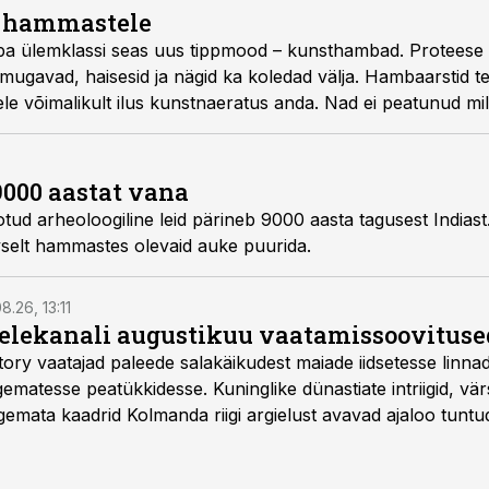
e hammastele
opa ülemklassi seas uus tippmood – kunst­hambad. Proteese 
bamugavad, haisesid ja nägid ka koledad välja. Hambaarstid t
ele võimalikult ilus kunstnaeratus anda. Nad ei peatunud mil
või mõrvaga.
000 aastat vana
d arheoloogiline leid pärineb 9000 aasta tagusest Indiast. S
ivselt hammastes olevaid auke puurida.
8.26, 13:11
telekanali augustikuu vaatamissoovituse
story vaatajad paleede salakäikudest maiade iidsetesse linna
matesse peatükkidesse. Kuninglike dünastiate intriigid, vär
gemata kaadrid Kolmanda riigi argielust avavad ajaloo tuntu
sat History on saadaval kõikide Eesti teleoperaatorite kaud