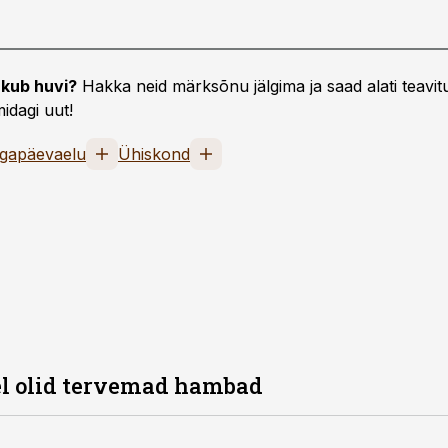
kub huvi?
Hakka neid märksõnu jälgima ja saad alati teavitu
idagi uut!
Igapäevaelu
Ühiskond
el olid tervemad hambad