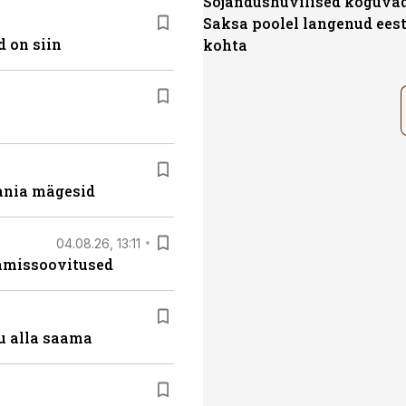
Sõjandushuvilised koguvad
Saksa poolel langenud eest
 on siin
kohta
ania mägesid
04.08.26, 13:11
tamissoovitused
u alla saama