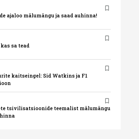
de ajaloo mälumängu ja saad auhinna!
kas sa tead
ite kaitseingel: Sid Watkins ja F1
ioon
te tsivilisatsioonide teemalist mälumängu
uhinna