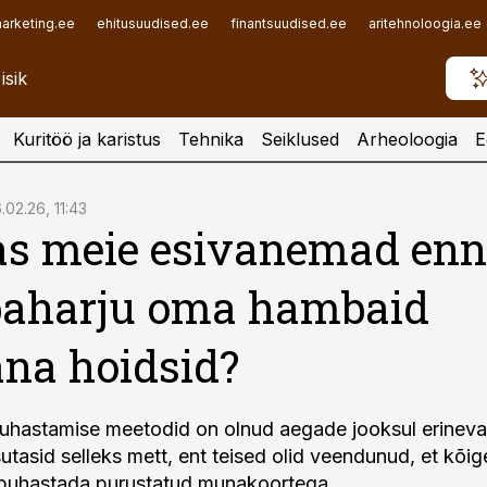
arketing.ee
ehitusuudised.ee
finantsuudised.ee
aritehnoloogia.ee
Kuritöö ja karistus
Tehnika
Seiklused
Arheoloogia
E
.02.26, 11:43
as meie esivanemad enn
aharju oma hambaid
na hoidsid?
hastamise meetodid on olnud aegade jooksul erinev
utasid selleks mett, ent teised olid veendunud, et kõi
puhastada purustatud munakoortega.