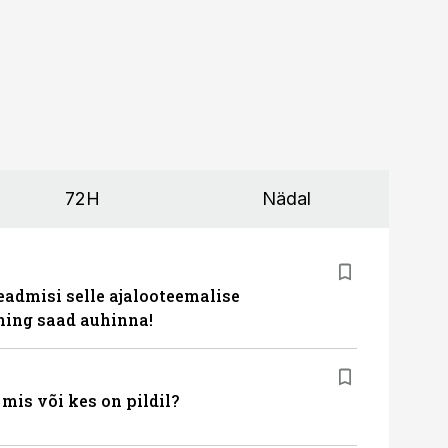
72H
Nädal
eadmisi selle ajalooteemalise
ing saad auhinna!
is või kes on pildil?