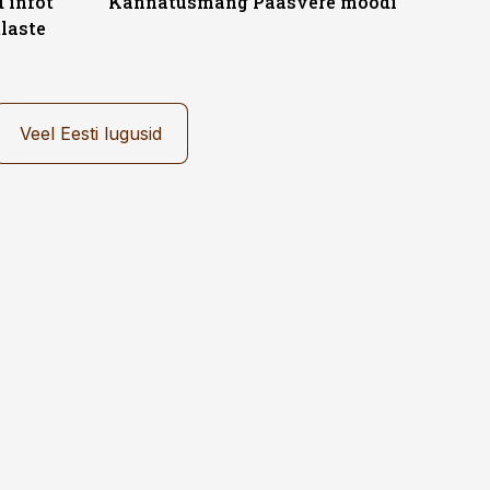
 infot
Kannatusmäng Paasvere moodi
laste
Veel Eesti lugusid