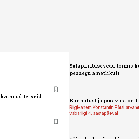
Salapiiritusevedu toimis k
peaaegu ametlikult
akatanud terveid
Kannatust ja püsivust on t
Riigivanem Konstantin Pätsi arvam
vabariigi 4. aastapäeval