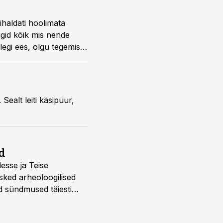
ihaldati hoolimata
egid kõik mis nende
legi ees, olgu tegemist
ealt leiti käsipuur,
d
desse ja Teise
sked arheoloogilised
d sündmused täiesti
u. Tutvu telekavaga: