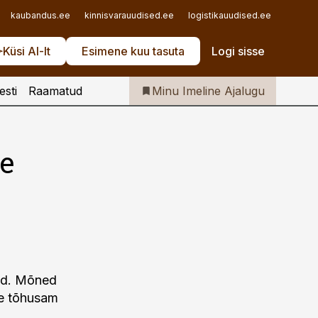
Iseteenindus
kaubandus.ee
kinnisvarauudised.ee
logistikauudised.ee
mu.ee
Telli Imeline Ajalugu
Küsi AI-lt
Esimene kuu tasuta
Logi sisse
esti
Raamatud
Minu Imeline Ajalugu
e
ad. Mõned
ge tõhusam