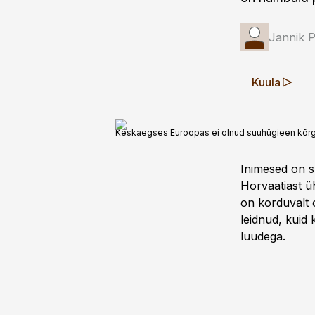
Jannik 
Kuula
Keskaegses Euroopas ei olnud suuhügieen kõrgel
Inimesed on s
Horvaatiast üh
on korduvalt o
leidnud, kuid
luudega.