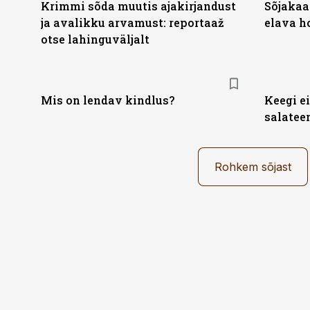
Krimmi sõda muutis ajakirjandust
Sõjakaa
ja avalikku arvamust: reportaaž
elava h
otse lahinguväljalt
Mis on lendav kindlus?
Keegi ei
salatee
Rohkem sõjast