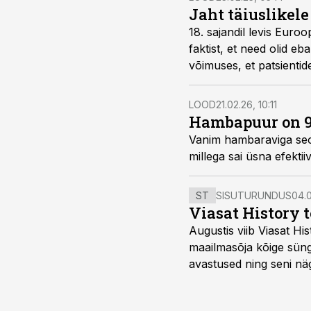
Jaht täiuslikel
18. sajandil levis Euro
faktist, et need olid e
võimuses, et patsientid
pettuse, laibavarguse 
LOOD
21.02.26, 10:11
Hambapuur on 9
Vanim hambaraviga seotu
millega sai üsna efekti
ST
SISUTURUNDUS
04.0
Viasat History 
Augustis viib Viasat Hi
maailmasõja kõige sünge
avastused ning seni nä
uuest vaatenurgast. Via
viasathistory.eu/ee