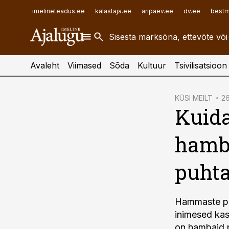
ehitusuudised.ee
raamatupidaja.ee
imelineteadus.ee
kalastaja.ee
aripaev.ee
dv.ee
bestm
finantsuudised.ee
toostusuudised.ee
aritehnoloogia.ee
Avaleht
Viimased
Sõda
Kultuur
Tsivilisatsioon
cebook
KÜSI MEILT
26
Kuid
Twitter)
kedIn
hamb
ail
puhta
k
Hammaste pu
inimesed kas
on hambaid 