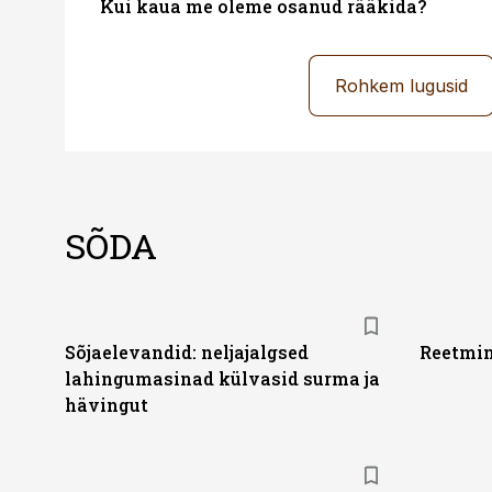
Kui kaua me oleme osanud rääkida?
Rohkem lugusid
SÕDA
Sõjaelevandid: neljajalgsed
Reetmin
lahingumasinad külvasid surma ja
hävingut