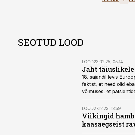
SEOTUD LOOD
LOOD
23.02.25, 05:14
Jaht täiuslikel
18. sajandil levis Euro
faktist, et need olid e
võimuses, et patsientid
pettuse, laibavarguse 
LOOD
27.12.23, 13:59
Viikingid hambaa
kaasaegseist ra