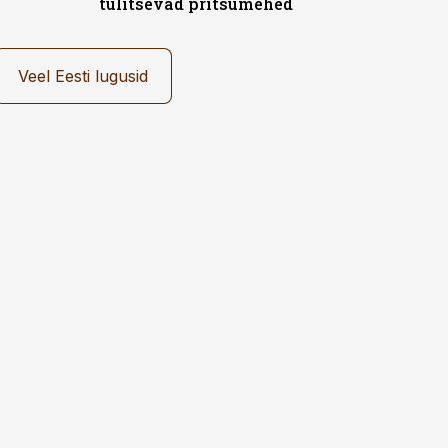
tülitsevad pritsumehed
Veel Eesti lugusid