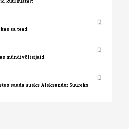
id kuulsustelt
kas sa tead
as mündivõltsijaid
stus saada uueks Aleksander Suureks