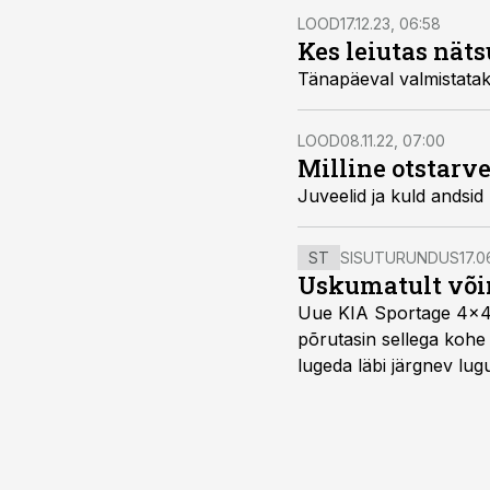
LOOD
17.12.23, 06:58
Kes leiutas näts
Tänapäeval valmistataks
LOOD
08.11.22, 07:00
Milline otstarv
Juveelid ja kuld andsid
ST
SISUTURUNDUS
17.0
Uskumatult või
Uue KIA Sportage 4x4 H
põrutasin sellega kohe 
lugeda läbi järgnev lug