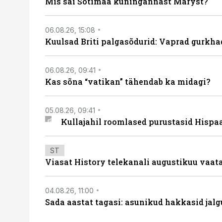
Mis sai Šotimaa kuningannast Maryst?
06.08.26, 15:08
Kuulsad Briti palgasõdurid: Vaprad gurkhad
06.08.26, 09:41
Kas sõna “vatikan” tähendab ka midagi?
05.08.26, 09:41
Kullajahil roomlased purustasid Hispa
ST
Viasat History telekanali augustikuu vaa
04.08.26, 11:00
Sada aastat tagasi: asunikud hakkasid jalg