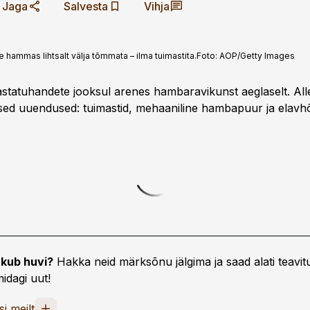
Jaga
Salvesta
Vihja
 hammas lihtsalt välja tõmmata – ilma tuimastita.
Foto:
AOP/Getty Images
statuhandete jooksul arenes hambaravikunst aeglaselt. Alles
ised uuendused: tuimastid, mehaaniline hambapuur ja elavh
kub huvi?
Hakka neid märksõnu jälgima ja saad alati teavitu
idagi uut!
si meilt