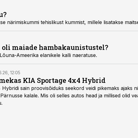
u?
e närimiskummi tehislikust kummist, millele lisatakse maits
e oli maiade hambakaunistustel?
 Lõuna-Ameerika elanikele kalli naeratuse.
6.26, 12:05
mekas KIA Sportage 4x4 Hybrid
ybridi sain proovisõiduks seekord veidi pikemaks ajaks ni
Pärnusse kalale. Mis oli selles autos head ja millised olid v
u.