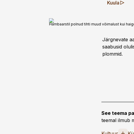
Kuula
Hambaarstil polnud tihti muud võimalust kui haige
Järgnevate aa
saabusid olul
plommid.
See teema pa
teemal ilmub m
Kultuur
Kü