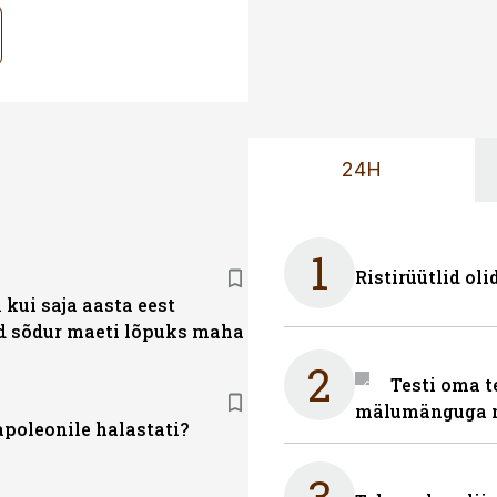
24H
1
Ristirüütlid oli
kui saja aasta eest
 sõdur maeti lõpuks maha
2
Testi oma t
mälumänguga n
poleonile halastati?
3