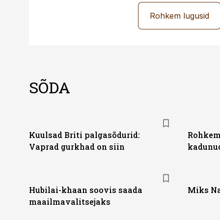
Rohkem lugusid
SÕDA
Kuulsad Briti palgasõdurid:
Rohkem 
Vaprad gurkhad on siin
kadunud
Hubilai-khaan soovis saada
Miks Na
maailmavalitsejaks