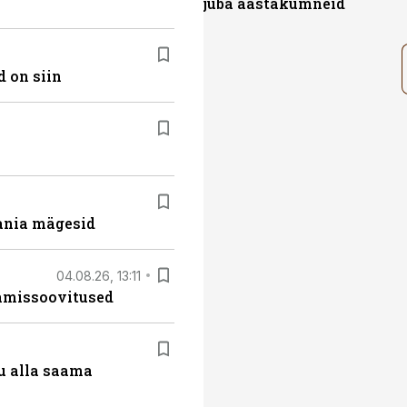
juba aastakümneid
 on siin
ania mägesid
04.08.26, 13:11
tamissoovitused
u alla saama