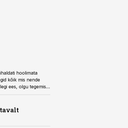
ihaldati hoolimata
egid kõik mis nende
legi ees, olgu tegemist
atavalt