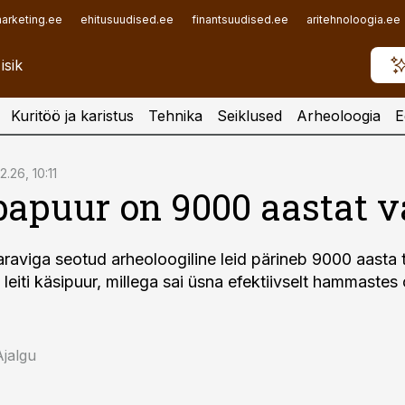
arketing.ee
ehitusuudised.ee
finantsuudised.ee
aritehnoloogia.ee
Kuritöö ja karistus
Tehnika
Seiklused
Arheoloogia
E
2.26, 10:11
apuur on 9000 aastat 
aviga seotud arheoloogiline leid pärineb 9000 aasta 
t leiti käsipuur, millega sai üsna efektiivselt hammastes
Ajalgu