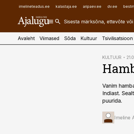
ehitusuudised.ee
raamatupidaja.ee
imelineteadus.ee
kalastaja.ee
aripaev.ee
dv.ee
bestm
finantsuudised.ee
toostusuudised.ee
aritehnoloogia.ee
Avaleht
Viimased
Sõda
Kultuur
Tsivilisatsioon
cebook
KULTUUR
21.0
Hamb
Twitter)
kedIn
Vanim hambar
ail
Indiast. Seal
k
puurida.
Imeline 