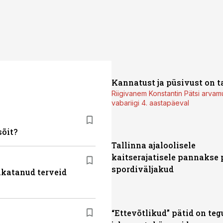
Kannatust ja püsivust on t
Riigivanem Konstantin Pätsi arvam
vabariigi 4. aastapäeval
sõit?
Tallinna ajaloolisele
kaitserajatisele pannakse 
spordiväljakud
akatanud terveid
“Ettevõtlikud” pätid on te