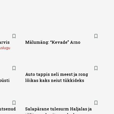
arvis
Mälumäng: “Kevade” Arno
uslugu
Auto tappis neli meest ja rong
püsti
lõikas kaks neiut tükkideks
gutsenud
Salapärane tulesurm Haljalas ja