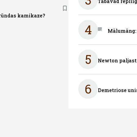
Tabavad repliig
ründas kamikaze?
4
Mälumäng: 
5
Newton paljast
6
Demetriose uni