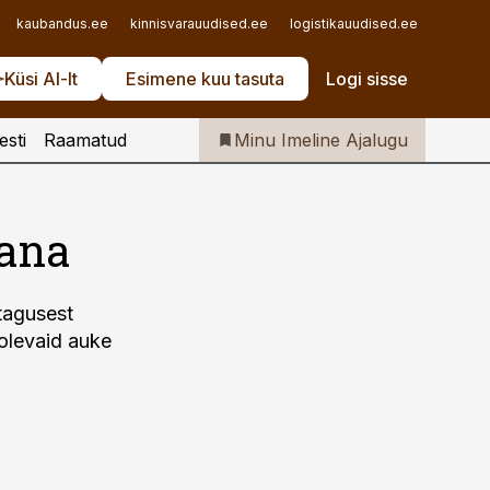
Iseteenindus
kaubandus.ee
kinnisvarauudised.ee
logistikauudised.ee
mu.ee
Telli Imeline Ajalugu
Küsi AI-lt
Esimene kuu tasuta
Logi sisse
esti
Raamatud
Minu Imeline Ajalugu
vana
tagusest
 olevaid auke