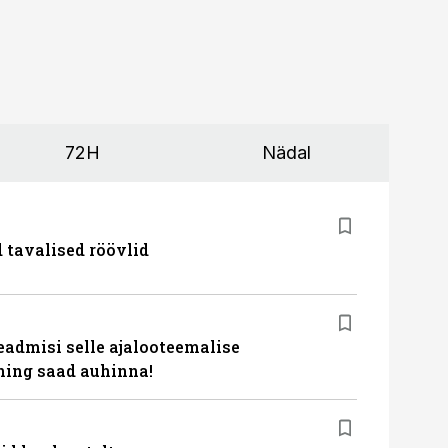
72H
Nädal
d tavalised röövlid
eadmisi selle ajalooteemalise
ing saad auhinna!