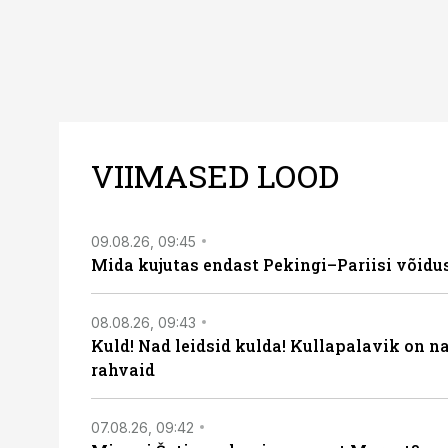
VIIMASED LOOD
09.08.26, 09:45
Mida kujutas endast Pekingi–Pariisi võidu
08.08.26, 09:43
Kuld! Nad leidsid kulda! Kullapalavik on n
rahvaid
07.08.26, 09:42