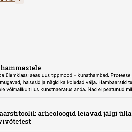
e hammastele
opa ülemklassi seas uus tippmood – kunst­hambad. Proteese 
bamugavad, haisesid ja nägid ka koledad välja. Hambaarstid t
ele võimalikult ilus kunstnaeratus anda. Nad ei peatunud mil
või mõrvaga.
rstitoolil: arheoloogid leiavad jälgi üll
vivõtetest