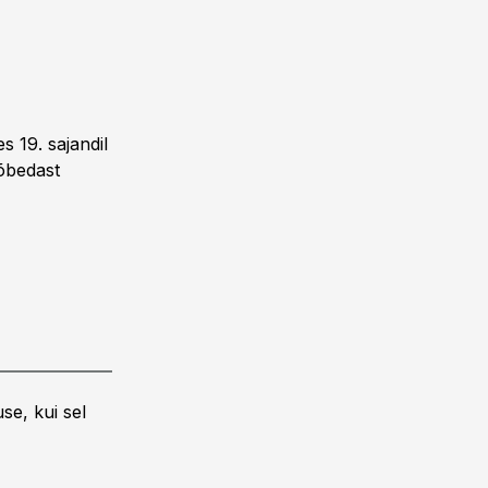
 19. sajandil
õbedast
se, kui sel