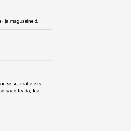
e- ja magusaineid.
ng sissejuhatuseks
ead saab teada, kui