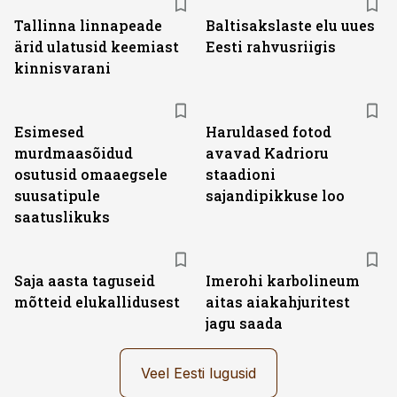
Tallinna linnapeade
Baltisakslaste elu uues
ärid ulatusid keemiast
Eesti rahvusriigis
kinnisvarani
Esimesed
Haruldased fotod
murdmaasõidud
avavad Kadrioru
osutusid omaaegsele
staadioni
suusatipule
sajandipikkuse loo
saatuslikuks
Saja aasta taguseid
Imerohi karbolineum
mõtteid elukallidusest
aitas aiakahjuritest
jagu saada
Veel Eesti lugusid