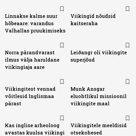
Linnakse kalme suur
Viikingid nõudsid
hõbeaare: varandus
kaitseraha
Valhallas pruukimiseks
Norra pärandvarast
Leiðangr oli viikingite
ilmus välja haruldane
superjõud
viikingiaja aare
Viikingitest vennad
Munk Ansgar
võitlesid Inglismaa
eluohtlikul missioonil
pärast
viikingite maal
Kas inglise arheoloog
Viikingitele meeldisid
avastas kuulsa viikingi
otsekohesed