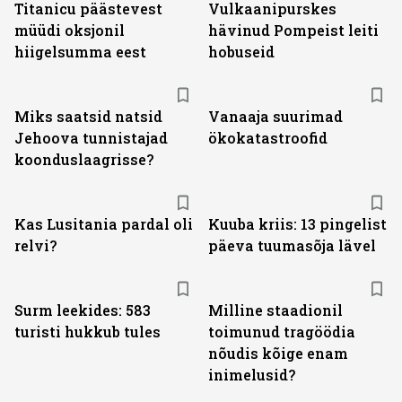
Titanicu päästevest
Vulkaanipurskes
müüdi oksjonil
hävinud Pompeist leiti
hiigelsumma eest
hobuseid
Miks saatsid natsid
Vanaaja suurimad
Jehoova tunnistajad
ökokatastroofid
koonduslaagrisse?
Kas Lusitania pardal oli
Kuuba kriis: 13 pingelist
relvi?
päeva tuumasõja lävel
Surm leekides: 583
Milline staadionil
turisti hukkub tules
toimunud tragöödia
nõudis kõige enam
inimelusid?