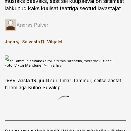
mustaks päevaks, sest sel kuupäeval on siitilmast
lahkunud kaks kuulsat teatriga seotud lavastajat.
Andres Pulver
Jaga
Salvesta
Vihja
Ilmar Tammur laevakoka rollis filmis "Arabella, mereröövli tütar".
Foto:
Viktor Mendunen/Filmiarhiiv
1989. aasta 19. juulil suri Ilmar Tammur, seitse aastat
hiljem aga Kulno Süvalep.