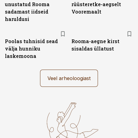
unustatud Rooma
rüüsteretke-aegselt
sadamast iidseid
Vooremaalt
haruldusi
Poolas tuhnisid sead
Rooma-aegne kirst
välja hunniku
sisaldas üllatust
laskemoona
Veel arheoloogiast