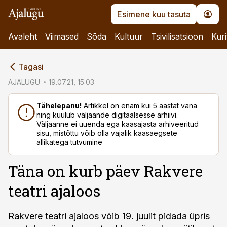
Esimene kuu tasuta
Avaleht
Viimased
Sõda
Kultuur
Tsivilisatsioon
Kuri
cebook
Tagasi
Twitter)
AJALUGU
19.07.21, 15:03
kedIn
Tähelepanu!
Artikkel on enam kui 5 aastat vana
ning kuulub väljaande digitaalsesse arhiivi.
ail
Väljaanne ei uuenda ega kaasajasta arhiveeritud
sisu, mistõttu võib olla vajalik kaasaegsete
k
allikatega tutvumine
Täna on kurb päev Rakvere
teatri ajaloos
Rakvere teatri ajaloos võib 19. juulit pidada üpris