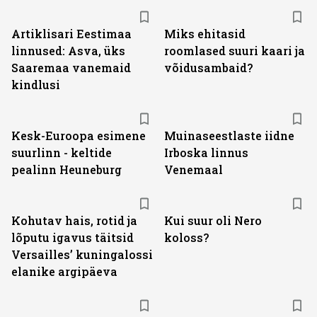
Artiklisari Eestimaa
Miks ehitasid
linnused: Asva, üks
roomlased suuri kaari ja
Saaremaa vanemaid
võidusambaid?
kindlusi
Kesk-Euroopa esimene
Muinaseestlaste iidne
suurlinn - keltide
Irboska linnus
pealinn Heuneburg
Venemaal
Kohutav hais, rotid ja
Kui suur oli Nero
lõputu igavus täitsid
koloss?
Versailles’ kuningalossi
elanike argipäeva