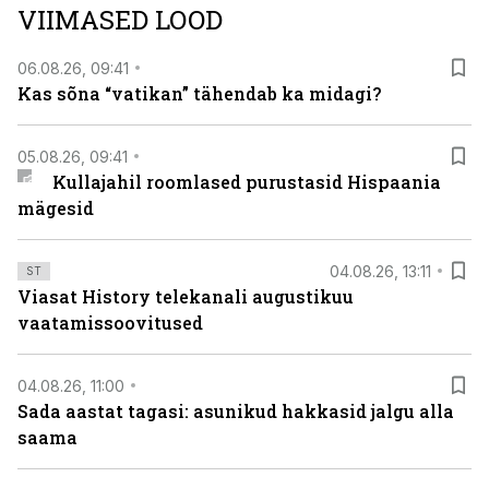
VIIMASED LOOD
viasathistory.eu/ee
06.08.26, 09:41
Kas sõna “vatikan” tähendab ka midagi?
05.08.26, 09:41
Kullajahil roomlased purustasid Hispaania
mägesid
04.08.26, 13:11
ST
Viasat History telekanali augustikuu
vaatamissoovitused
04.08.26, 11:00
Sada aastat tagasi: asunikud hakkasid jalgu alla
saama