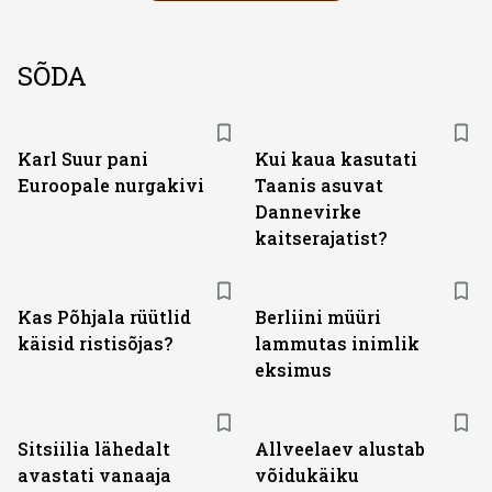
SÕDA
Karl Suur pani
Kui kaua kasutati
Euroopale nurgakivi
Taanis asuvat
Dannevirke
kaitserajatist?
Kas Põhjala rüütlid
Berliini müüri
käisid ristisõjas?
lammutas inimlik
eksimus
Sitsiilia lähedalt
Allveelaev alustab
avastati vanaaja
võidukäiku