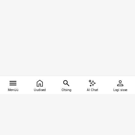
Menüü
Uudised
Otsing
AI Chat
Logi sisse
Vana-Lõuna 39/1, 19094 Tallinn
(+372) 667 0111
tellimiskeskus@aripaev.ee