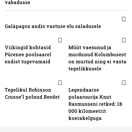
vabadusse
Galápagos andis vastuse elu saladusele
Viikingid kohtasid
Müüt vaesunud ja
Pürenee poolsaarel
murdunud Kolumbusest
endist tugevamaid
on murtud ning ei vasta
tegelikkusele
Tegelikul Robinson
Legendaarse
Crusoe’l polnud Reedet
polaaruurija Knut
Rasmusseni retked: 18
000 kilomeetrit
koerakelguga