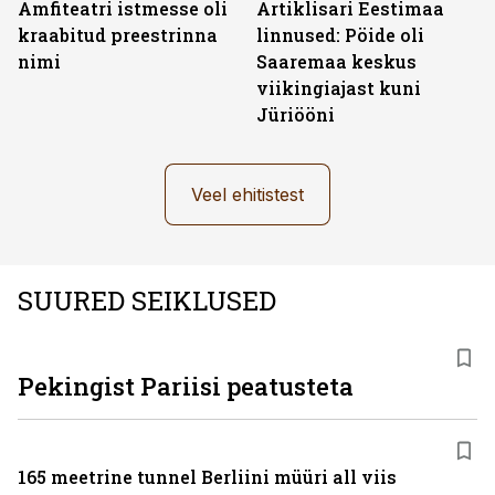
Amfiteatri istmesse oli
Artiklisari Eestimaa
kraabitud preestrinna
linnused: Pöide oli
nimi
Saaremaa keskus
viikingiajast kuni
Jüriööni
Veel ehitistest
SUURED SEIKLUSED
Pekingist Pariisi peatusteta
165 meetrine tunnel Berliini müüri all viis