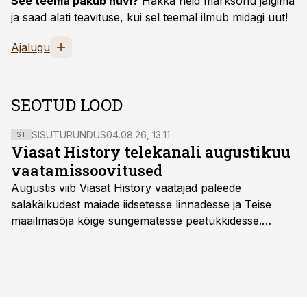
See teema pakub huvi?
Hakka neid märksõnu jälgima
ja saad alati teavituse, kui sel teemal ilmub midagi uut!
Ajalugu
SEOTUD LOOD
SISUTURUNDUS
04.08.26, 13:11
ST
Viasat History telekanali augustikuu
vaatamissoovitused
Augustis viib Viasat History vaatajad paleede
salakäikudest maiade iidsetesse linnadesse ja Teise
maailmasõja kõige süngematesse peatükkidesse.
Kuninglike dünastiate intriigid, värsked arheoloogilised
avastused ning seni nägemata kaadrid Kolmanda riigi
argielust avavad ajaloo tuntud sündmused täiesti uuest
vaatenurgast. Viasat History on saadaval kõikide Eesti
teleoperaatorite kaudu. Tutvu telekavaga: