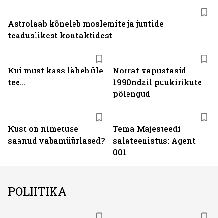
Astrolaab kõneleb moslemite ja juutide
teaduslikest kontaktidest
Kui must kass läheb üle
Norrat vapustasid
tee...
1990ndail puukirikute
põlengud
Kust on nimetuse
Tema Majesteedi
saanud vabamüürlased?
salateenistus: Agent
001
POLIITIKA