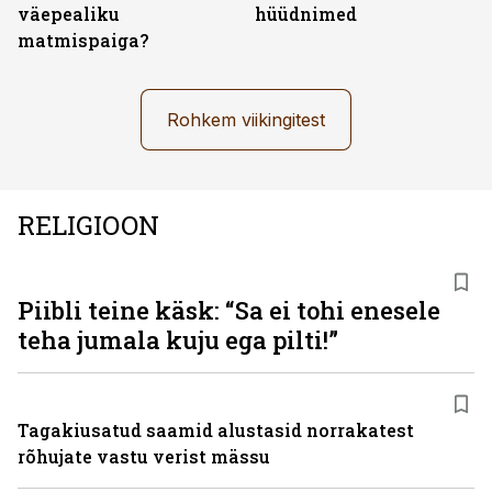
väepealiku
hüüdnimed
matmispaiga?
Rohkem viikingitest
RELIGIOON
Piibli teine käsk: “Sa ei tohi enesele
teha jumala kuju ega pilti!”
Tagakiusatud saamid alustasid norrakatest
rõhujate vastu verist mässu