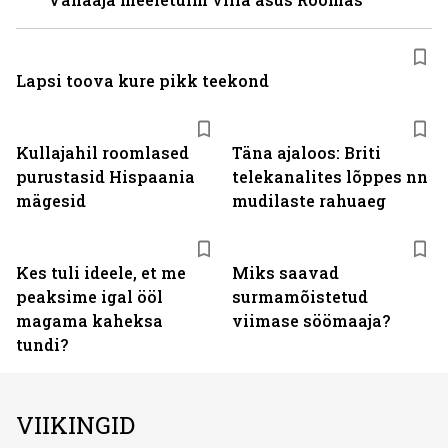
Lapsi toova kure pikk teekond
Kullajahil roomlased
Täna ajaloos: Briti
purustasid Hispaania
telekanalites lõppes nn
mägesid
mudilaste rahuaeg
Kes tuli ideele, et me
Miks saavad
peaksime igal ööl
surmamõistetud
magama kaheksa
viimase söömaaja?
tundi?
VIIKINGID