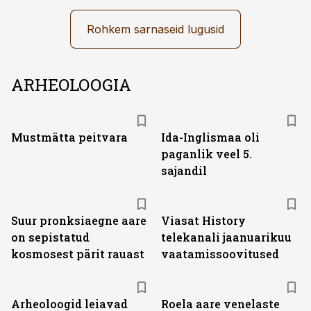
Rohkem sarnaseid lugusid
ARHEOLOOGIA
Mustmätta peitvara
Ida-Inglismaa oli
paganlik veel 5.
sajandil
ST
Suur pronksiaegne aare
Viasat History
on sepistatud
telekanali jaanuarikuu
kosmosest pärit rauast
vaatamissoovitused
Arheoloogid leiavad
Roela aare venelaste