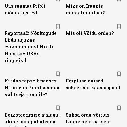
Uus raamat Piibli
Miks on Iraanis
mõistatustest
moraalipolitsei?
Reportaaž: Nõukogude
Mis oli Võidu orden?
Liidu tujukas
esikommunist Nikita
Hruštšov USAs
ringreisil
Kuidas täpselt pääses
Egiptuse naised
Napoleon Prantsusmaa
šokeerisid kaasaegseid
valitseja troonile?
Boikoteerimise ajalugu:
Saksa ordu võitlus
ühine löök pahategija
Läänemere-äärsete