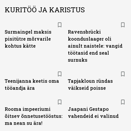
KURITÖÖ JA KARISTUS
Surmaingel maksis
Ravensbrücki
pisitütre mõrvarile
koonduslaager oli
kohtus kätte
ainult naistele: vangid
töötasid end seal
surnuks
Teenijanna keetis oma
Tapjakloun ründas
tööandja ära
väikseid poisse
Rooma impeeriumi
Jaapani Gestapo
õitsev õnnetusetööstus:
vahendeid ei valinud
ma nean su ära!