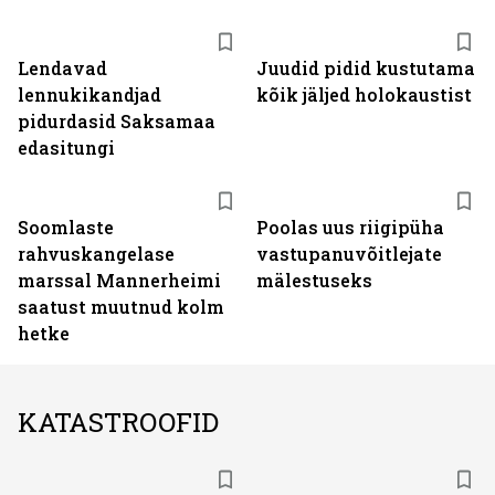
Lendavad
Juudid pidid kustutama
lennukikandjad
kõik jäljed holokaustist
pidurdasid Saksamaa
edasitungi
Soomlaste
Poolas uus riigipüha
rahvuskangelase
vastupanuvõitlejate
marssal Mannerheimi
mälestuseks
saatust muutnud kolm
hetke
KATASTROOFID