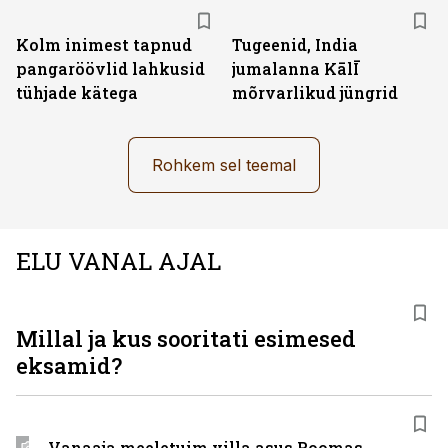
Kolm inimest tapnud
Tugeenid, India
pangaröövlid lahkusid
jumalanna KālĪ
tühjade kätega
mõrvarlikud jüngrid
Rohkem sel teemal
ELU VANAL AJAL
Millal ja kus sooritati esimesed
eksamid?
Vanaaja meeletuim villa asus Roomas