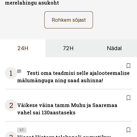
merelahingu asukoht
Rohkem sõjast
24H
72H
Nädal
1
Testi oma teadmisi selle ajalooteemalise
mälumänguga ning saad auhinna!
2
Väikese väina tamm Muhu ja Saaremaa
vahel sai 130aastaseks
ST