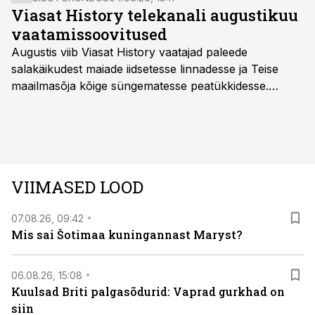
Viasat History telekanali augustikuu
vaatamissoovitused
Augustis viib Viasat History vaatajad paleede
salakäikudest maiade iidsetesse linnadesse ja Teise
maailmasõja kõige süngematesse peatükkidesse.
Kuninglike dünastiate intriigid, värsked arheoloogilised
avastused ning seni nägemata kaadrid Kolmanda riigi
argielust avavad ajaloo tuntud sündmused täiesti uuest
vaatenurgast. Viasat History on saadaval kõikide Eesti
teleoperaatorite kaudu. Tutvu telekavaga:
VIIMASED LOOD
viasathistory.eu/ee
07.08.26, 09:42
Mis sai Šotimaa kuningannast Maryst?
06.08.26, 15:08
Kuulsad Briti palgasõdurid: Vaprad gurkhad on
siin