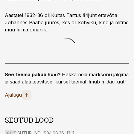
Aastatel 1932–36 oli Kultas Tartus ärijuht ettevõtja
Johannes Paabo juures, kes oli kohviku, kino ja mitme
muu firma omanik.
See teema pakub huvi?
Hakka neid märksõnu jälgima
ja saad alati teavituse, kui sel teemal ilmub midagi uut!
Ajalugu
SEOTUD LOOD
SISUTURUNDUS
04.08.26, 13:11
ST