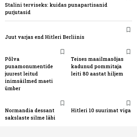
Stalini terviseks: kuidas punapartisanid
purjutasid
Juut varjas end Hitleri Berliinis
Põlva
Teises maailmasõjas
punamonumentide
kadunud pommitaja
juurest leitud
leiti 80 aastat hiljem
inimsäilmed maeti
ümber
Normandia dessant
Hitleri 10 suurimat viga
sakslaste silme läbi