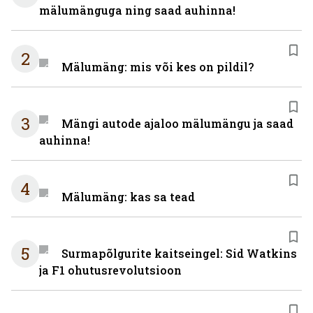
mälumänguga ning saad auhinna!
2
Mälumäng: mis või kes on pildil?
3
Mängi autode ajaloo mälumängu ja saad
auhinna!
4
Mälumäng: kas sa tead
5
Surmapõlgurite kaitseingel: Sid Watkins
ja F1 ohutusrevolutsioon