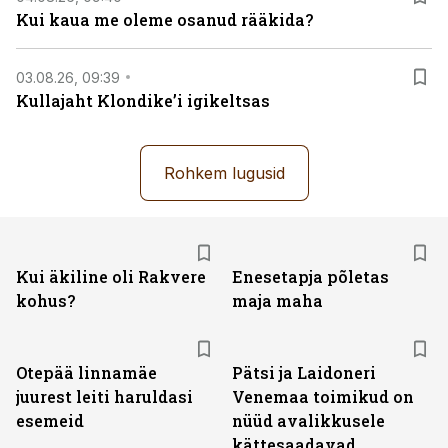
Kui kaua me oleme osanud rääkida?
03.08.26, 09:39
Kullajaht Klondike’i igikeltsas
Rohkem lugusid
Kui äkiline oli Rakvere
Enesetapja põletas
kohus?
maja maha
Otepää linnamäe
Pätsi ja Laidoneri
juurest leiti haruldasi
Venemaa toimikud on
esemeid
nüüd avalikkusele
kättesaadavad