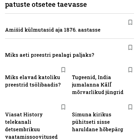
patuste otsetee taevasse
Amišid külmutasid aja 1876. aastasse
Miks aeti preestri pealagi paljaks?
Miks elavad katoliku
Tugeenid, India
preestrid tsölibaadis?
jumalanna KālĪ
mõrvarlikud jüngrid
ST
Viasat History
Simuna kirikus
telekanali
pühitseti sisse
detsembrikuu
haruldane hõbepärg
vaatamissoovitused