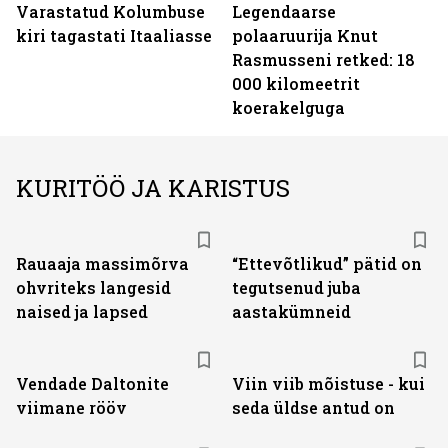
Varastatud Kolumbuse
Legendaarse
kiri tagastati Itaaliasse
polaaruurija Knut
Rasmusseni retked: 18
000 kilomeetrit
koerakelguga
KURITÖÖ JA KARISTUS
Rauaaja massimõrva
“Ettevõtlikud” pätid on
ohvriteks langesid
tegutsenud juba
naised ja lapsed
aastakümneid
Vendade Daltonite
Viin viib mõistuse - kui
viimane rööv
seda üldse antud on