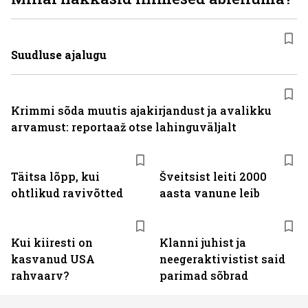
Suudluse ajalugu
Krimmi sõda muutis ajakirjandust ja avalikku
arvamust: reportaaž otse lahinguväljalt
Täitsa lõpp, kui
Šveitsist leiti 2000
ohtlikud ravivõtted
aasta vanune leib
Kui kiiresti on
Klanni juhist ja
kasvanud USA
neegeraktivistist said
rahvaarv?
parimad sõbrad