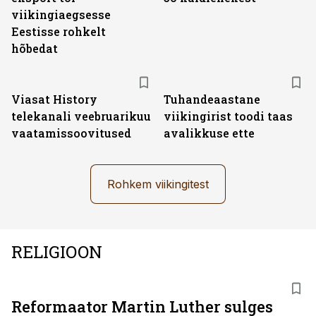
viikingiaegsesse
Eestisse rohkelt
hõbedat
ST
Viasat History
Tuhandeaastane
telekanali veebruarikuu
viikingirist toodi taas
vaatamissoovitused
avalikkuse ette
Rohkem viikingitest
RELIGIOON
Reformaator Martin Luther sulges