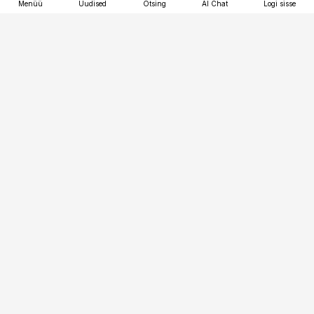
Menüü
Uudised
Otsing
AI Chat
Logi sisse
Vana-Lõuna 39/1, 19094 Tallinn
(+372) 667 0111
tellimiskeskus@aripaev.ee
Telli Imeline Ajalugu
Uudiskiri
Reklaam
Firmast
Sisu kasutamisõigused
Ajakirjaniku
eetikakoodeks
Üldtingimused
Privaatsustingimused
Küpsiste poliitika
KKK
Eesti Meediaettevõtete
Eelistuste haldamine
Liit