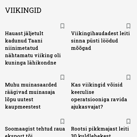
VIIKINGID
Hauast jäljetult
Viikingihaudadest leiti
kadunud Taani
sinna püsti löödud
niinimetatud
mõõgad
nähtamatu viiking oli
kuninga lähikondne
Muhu muinasaarded
Kas viikingid võisid
räägivad muinasaja
keerulise
lõpu uutest
operatsiooniga ravida
kaupmeestest
ajukasvajat?
Soomaagist tehtud raua
Rootsi pikkmajast leiti
eksport tõi
30 kuldlehekest