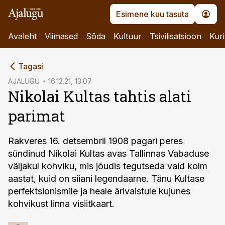
Esimene kuu tasuta
Avaleht
Viimased
Sõda
Kultuur
Tsivilisatsioon
Kuri
cebook
Tagasi
Twitter)
AJALUGU
16.12.21, 13:07
Nikolai Kultas tahtis alati
kedIn
parimat
ail
k
Rakveres 16. detsembril 1908 pagari peres
sündinud Nikolai Kultas avas Tallinnas Vabaduse
väljakul kohviku, mis jõudis tegutseda vaid kolm
aastat, kuid on siiani legendaarne. Tänu Kultase
perfektsionismile ja heale ärivaistule kujunes
kohvikust linna visiitkaart.