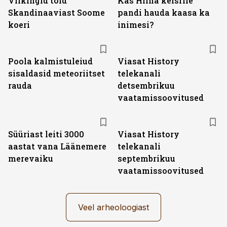
Viikingid tõid
Kas Hiina keisrile
Skandinaaviast Soome
pandi hauda kaasa ka
koeri
inimesi?
ST
Poola kalmistuleiud
Viasat History
sisaldasid meteoriitset
telekanali
rauda
detsembrikuu
vaatamissoovitused
ST
Süüriast leiti 3000
Viasat History
aastat vana Läänemere
telekanali
merevaiku
septembrikuu
vaatamissoovitused
Veel arheoloogiast