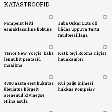
KATASTROOFID
Pompeist leiti
Juba Oskar Luts oli
esmaklassiline hobune
hädas uppuva Tartu
raudteesillaga
Terror New Yorgis: kaks
Katk tegi Rooma riigist
lennukit peatasid
hauakambri
maailma
4300 aasta eest hukutas
Kui palju inimesi
üleujutus kõrgelt
hukkus Pompeis?
arenenud kiviaegse
Hiina asula