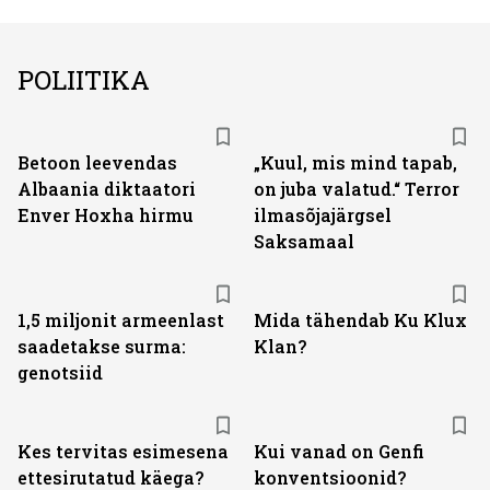
POLIITIKA
Betoon leevendas
„Kuul, mis mind tapab,
Albaania diktaatori
on juba valatud.“ Terror
Enver Hoxha hirmu
ilmasõjajärgsel
Saksamaal
1,5 miljonit armeenlast
Mida tähendab Ku Klux
saadetakse surma:
Klan?
genotsiid
Kes tervitas esimesena
Kui vanad on Genfi
ettesirutatud käega?
konventsioonid?