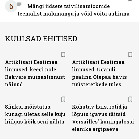
6
Mängi iidsete tsivilisatsioonide
teemalist mälumängu ja võid võita auhinna
KUULSAD EHITISED
Artiklisari Eestimaa
Artiklisari Eestimaa
linnused: keegi pole
linnused: Ugandi
Rakvere muinaslinnust
pealinn Otepää hävis
näinud
rüüsteretkede tules
Sfinksi mõistatus:
Kohutav hais, rotid ja
kunagi ületas selle kuju
lõputu igavus täitsid
hiilgus kõik seni nähtu
Versailles’ kuningalossi
elanike argipäeva