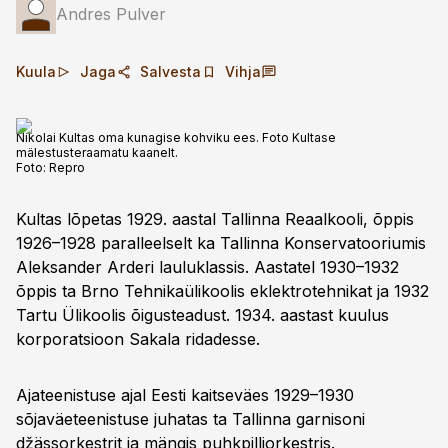
Andres Pulver
Kuula
Jaga
Salvesta
Vihja
Nikolai Kultas oma kunagise kohviku ees. Foto Kultase
mälestusteraamatu kaanelt.
Foto:
Repro
Kultas lõpetas 1929. aastal Tallinna Reaalkooli, õppis
1926–1928 paralleelselt ka Tallinna Konservatooriumis
Aleksander Arderi lauluklassis. Aastatel 1930–1932
õppis ta Brno Tehnikaülikoolis eklektrotehnikat ja 1932
Tartu Ülikoolis õigusteadust. 1934. aastast kuulus
korporatsioon Sakala ridadesse.
Ajateenistuse ajal Eesti kaitseväes 1929–1930
sõjaväeteenistuse juhatas ta Tallinna garnisoni
džässorkestrit ja mängis puhkpilliorkestris.