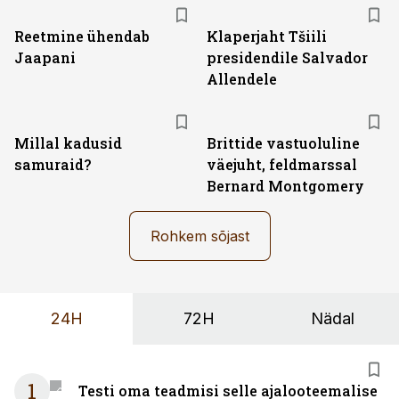
Reetmine ühendab
Klaperjaht Tšiili
Jaapani
presidendile Salvador
Allendele
Millal kadusid
Brittide vastuoluline
samuraid?
väejuht, feldmarssal
Bernard Montgomery
Rohkem sõjast
24H
72H
Nädal
1
Testi oma teadmisi selle ajalooteemalise