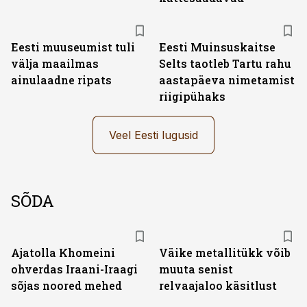
Eesti muuseumist tuli
Eesti Muinsuskaitse
välja maailmas
Selts taotleb Tartu rahu
ainulaadne ripats
aastapäeva nimetamist
riigipühaks
Veel Eesti lugusid
SÕDA
Ajatolla Khomeini
Väike metallitükk võib
ohverdas Iraani-Iraagi
muuta senist
sõjas noored mehed
relvaajaloo käsitlust