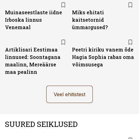
Muinaseestlaste iidne
Miks ehitati
Irboska linnus
kaitsetornid
Venemaal
ümmargused?
Artiklisari Eestimaa
Peetri kiriku vanem õde
linnused: Soontagana
Hagia Sophia rabas oma
maalinn, Mereäärse
võimsusega
maa pealinn
Veel ehitistest
SUURED SEIKLUSED