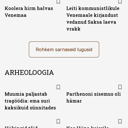
Koolera hirm halvas
Leiti kommunistlikule
Venemaa
Venemaale kirjandust
vedanud Saksa laeva
vrakk
Rohkem sarnaseid lugusid
ARHEOLOOGIA
Muumia paljastab
Parthenoni sisemus oli
tragöödia: ema suri
hämar
kaksikuid sünnitades