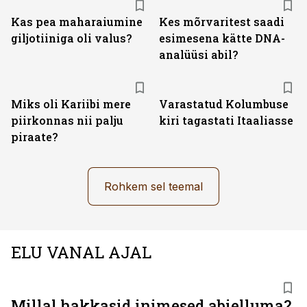
Kas pea maharaiumine
Kes mõrvaritest saadi
giljotiiniga oli valus?
esimesena kätte DNA-
analüüsi abil?
Miks oli Kariibi mere
Varastatud Kolumbuse
piirkonnas nii palju
kiri tagastati Itaaliasse
piraate?
Rohkem sel teemal
ELU VANAL AJAL
Millal hakkasid inimesed abielluma?