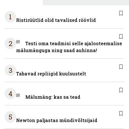
1
Ristirüütlid olid tavalised röövlid
2
Testi oma teadmisi selle ajalooteemalise
mälumänguga ning saad auhinna!
3
Tabavad repliigid kuulsustelt
4
Mälumäng: kas sa tead
5
Newton paljastas mündivõltsijaid