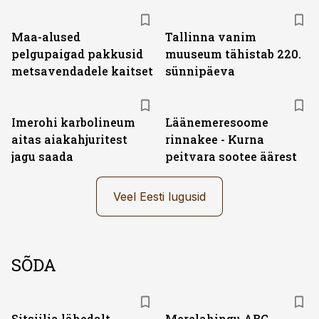
Maa-alused
Tallinna vanim
pelgupaigad pakkusid
muuseum tähistab 220.
metsavendadele kaitset
sünnipäeva
Imerohi karbolineum
Läänemeresoome
aitas aiakahjuritest
rinnakee - Kurna
jagu saada
peitvara sootee äärest
Veel Eesti lugusid
SÕDA
Sitsiilia lähedalt
Merelahingu ABC