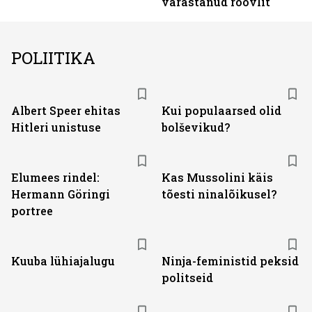
varastanud röövlit
POLIITIKA
Albert Speer ehitas
Kui populaarsed olid
Hitleri unistuse
bolševikud?
Elumees rindel:
Kas Mussolini käis
Hermann Göringi
tõesti ninalõikusel?
portree
Kuuba lühiajalugu
Ninja-feministid peksid
politseid