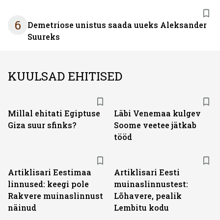
6
Demetriose unistus saada uueks Aleksander
Suureks
KUULSAD EHITISED
Millal ehitati Egiptuse
Läbi Venemaa kulgev
Giza suur sfinks?
Soome veetee jätkab
tööd
Artiklisari Eestimaa
Artiklisari Eesti
linnused: keegi pole
muinaslinnustest:
Rakvere muinaslinnust
Lõhavere, pealik
näinud
Lembitu kodu