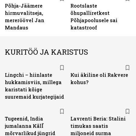
Põhja-Jäämere
Rootslaste
hirmuvalitseja,
õhupalliretkest
mereröövel Jan
Põhjapoolusele sai
Mandaus
katastroof
KURITÖÖ JA KARISTUS
Lingchi – hiinlaste
Kui äkiline oli Rakvere
hukkamisviis, millega
kohus?
karistati kõige
suuremaid kurjategijaid
Tugeenid, India
Lavrenti Beria: Stalini
jumalanna KālĪ
timukas saatis
mõrvarlikud jüngrid
miljoneid surma