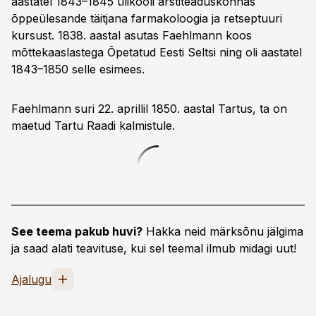
aastatel 1843–1845 ülikooli arstiteaduskonnas
õppeülesande täitjana farmakoloogia ja retseptuuri
kursust. 1838. aastal asutas Faehlmann koos
mõttekaaslastega Õpetatud Eesti Seltsi ning oli aastatel
1843–1850 selle esimees.
Faehlmann suri 22. aprillil 1850. aastal Tartus, ta on
maetud Tartu Raadi kalmistule.
See teema pakub huvi?
Hakka neid märksõnu jälgima
ja saad alati teavituse, kui sel teemal ilmub midagi uut!
Ajalugu