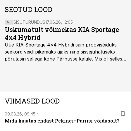
SEOTUD LOOD
SISUTURUNDUS
17.06.26, 12:05
ST
Uskumatult võimekas KIA Sportage
4x4 Hybrid
Uue KIA Sportage 4x4 Hybridi sain proovisõiduks
seekord veidi pikemaks ajaks ning sissejuhatuseks
põrutasin sellega kohe Pärnusse kalale. Mis oli selles
autos head ja millised olid vead saab teada, kui lugeda
läbi järgnev lugu.
VIIMASED LOOD
09.08.26, 09:45
Mida kujutas endast Pekingi–Pariisi võidusõit?