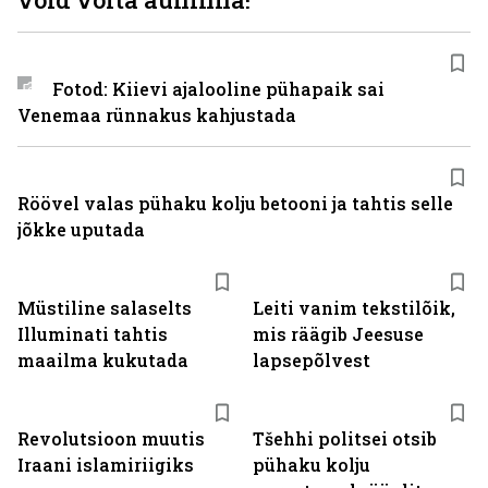
Fotod: Kiievi ajalooline pühapaik sai
Venemaa rünnakus kahjustada
Röövel valas pühaku kolju betooni ja tahtis selle
jõkke uputada
Müstiline salaselts
Leiti vanim tekstilõik,
Illuminati tahtis
mis räägib Jeesuse
maailma kukutada
lapsepõlvest
Revolutsioon muutis
Tšehhi politsei otsib
Iraani islamiriigiks
pühaku kolju