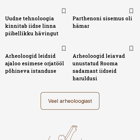
Uudne tehnoloogia
Parthenoni sisemus oli
kinnitab iidse linna
hämar
piibellikku hävingut
Arheoloogid leidsid
Arheoloogid leiavad
ajaloo esimese orjatööl
unustatud Rooma
põhineva istanduse
sadamast iidseid
haruldusi
Veel arheoloogiast