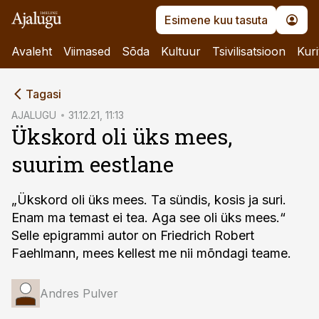
Esimene kuu tasuta
Avaleht
Viimased
Sõda
Kultuur
Tsivilisatsioon
Kuri
cebook
Tagasi
Twitter)
AJALUGU
31.12.21, 11:13
Ükskord oli üks mees,
kedIn
suurim eestlane
ail
k
„Ükskord oli üks mees. Ta sündis, kosis ja suri.
Enam ma temast ei tea. Aga see oli üks mees.“
Selle epigrammi autor on Friedrich Robert
Faehlmann, mees kellest me nii mõndagi teame.
Andres Pulver