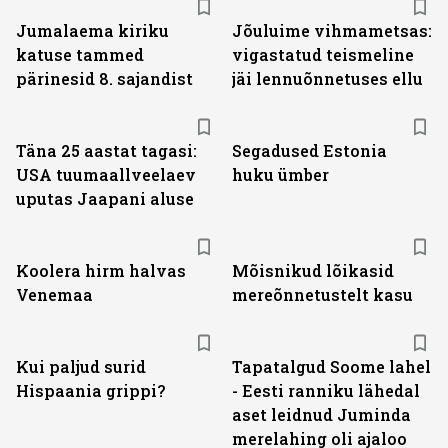
Jumalaema kiriku
Jõuluime vihmametsas:
katuse tammed
vigastatud teismeline
pärinesid 8. sajandist
jäi lennuõnnetuses ellu
Täna 25 aastat tagasi:
Segadused Estonia
USA tuumaallveelaev
huku ümber
uputas Jaapani aluse
Koolera hirm halvas
Mõisnikud lõikasid
Venemaa
mereõnnetustelt kasu
Kui paljud surid
Tapatalgud Soome lahel
Hispaania grippi?
- Eesti ranniku lähedal
aset leidnud Juminda
merelahing oli ajaloo