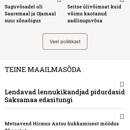
Suguvõsadel oli
Seitse ülivõimsat kuid
Saaremaal ja Ojamaal
võimu kaotanud
suur sõnaõigus
aadlisuguvõsa
Veel poliitikast
TEINE MAAILMASÕDA
Lendavad lennukikandjad pidurdasid
Saksamaa edasitungi
Metsavend Hirmus Antsu hukkamisest möödus