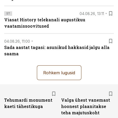
04.08.26, 13:11
ST
Viasat History telekanali augustikuu
vaatamissoovitused
04.08.26, 11:00
Sada aastat tagasi: asunikud hakkasid jalgu alla
saama
Rohkem lugusid
Tehumardi monument
Valga ühest vanemast
kaeti tähestikuga
hoonest plaanitakse
teha majutuskoht