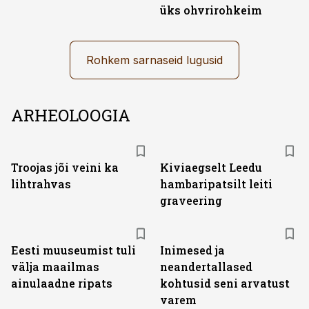
üks ohvrirohkeim
Rohkem sarnaseid lugusid
ARHEOLOOGIA
Troojas jõi veini ka
Kiviaegselt Leedu
lihtrahvas
hambaripatsilt leiti
graveering
Eesti muuseumist tuli
Inimesed ja
välja maailmas
neandertallased
ainulaadne ripats
kohtusid seni arvatust
varem