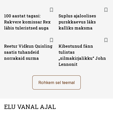
100 aastat tagasi:
Suplus ajaloolises
Rakvere komissar Rex
purskkaevus läks
läbis tuleristsed auga
kalliks maksma
Reetur Vidkun Quisling
Kibestunud fänn
saatis tuhandeid
tulistas
norrakaid surma
„silmakirjalikku“ John
Lennonit
Rohkem sel teemal
ELU VANAL AJAL