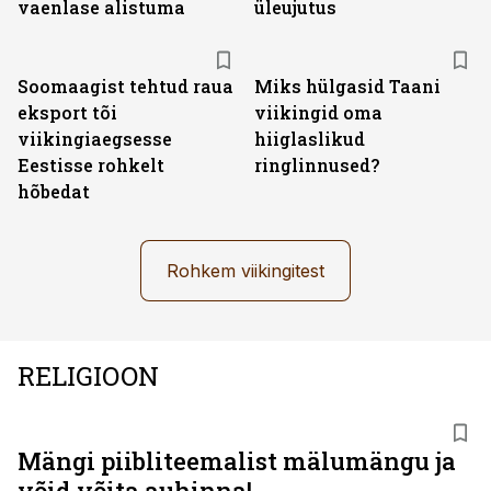
vaenlase alistuma
üleujutus
Soomaagist tehtud raua
Miks hülgasid Taani
eksport tõi
viikingid oma
viikingiaegsesse
hiiglaslikud
Eestisse rohkelt
ringlinnused?
hõbedat
Rohkem viikingitest
RELIGIOON
Mängi piibliteemalist mälumängu ja
võid võita auhinna!