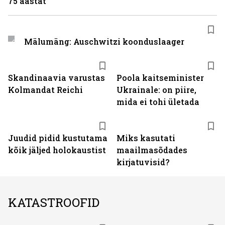
75 aastat
Mälumäng: Auschwitzi koonduslaager
Skandinaavia varustas
Poola kaitseminister
Kolmandat Reichi
Ukrainale: on piire,
mida ei tohi ületada
Juudid pidid kustutama
Miks kasutati
kõik jäljed holokaustist
maailmasõdades
kirjatuvisid?
KATASTROOFID