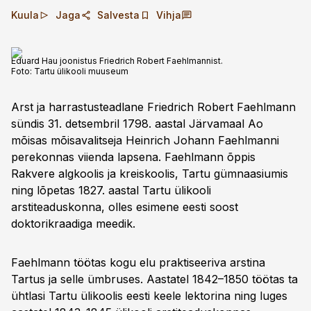
Kuula
Jaga
Salvesta
Vihja
Eduard Hau joonistus Friedrich Robert Faehlmannist.
Foto:
Tartu ülikooli muuseum
Arst ja harrastusteadlane Friedrich Robert Faehlmann
sündis 31. detsembril 1798. aastal Järvamaal Ao
mõisas mõisavalitseja Heinrich Johann Faehlmanni
perekonnas viienda lapsena. Faehlmann õppis
Rakvere algkoolis ja kreiskoolis, Tartu gümnaasiumis
ning lõpetas 1827. aastal Tartu ülikooli
arstiteaduskonna, olles esimene eesti soost
doktorikraadiga meedik.
Faehlmann töötas kogu elu praktiseeriva arstina
Tartus ja selle ümbruses. Aastatel 1842–1850 töötas ta
ühtlasi Tartu ülikoolis eesti keele lektorina ning luges