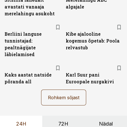
avastati vanaaja
algajale
merelahingu asukoht
Berliini languse
Kibe ajalooline
tunnistajad:
kogemus õpetab: Poola
pealtnägijate
relvastub
läbielamised
Kaks aastat natside
Karl Suur pani
põranda all
Euroopale nurgakivi
Rohkem sõjast
24H
72H
Nädal