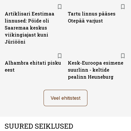
Artiklisari Eestimaa
Tartu linnus pääses
linnused: Pöide oli
Otepää varjust
Saaremaa keskus
viikingiajast kuni
Jüriööni
Alhambra ehitati pisku
Kesk-Euroopa esimene
eest
suurlinn - keltide
pealinn Heuneburg
Veel ehitistest
SUURED SEIKLUSED