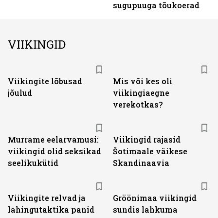
sugupuuga tõukoerad
VIIKINGID
Viikingite lõbusad
Mis või kes oli
jõulud
viikingiaegne
verekotkas?
Murrame eelarvamusi:
Viikingid rajasid
viikingid olid seksikad
Šotimaale väikese
seelikukütid
Skandinaavia
Viikingite relvad ja
Gröönimaa viikingid
lahingutaktika panid
sundis lahkuma