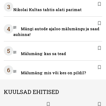
3
Nikolai Kultas tahtis alati parimat
4
Mängi autode ajaloo mälumängu ja saad
auhinna!
5
Mälumäng: kas sa tead
6
Mälumäng: mis või kes on pildil?
KUULSAD EHITISED