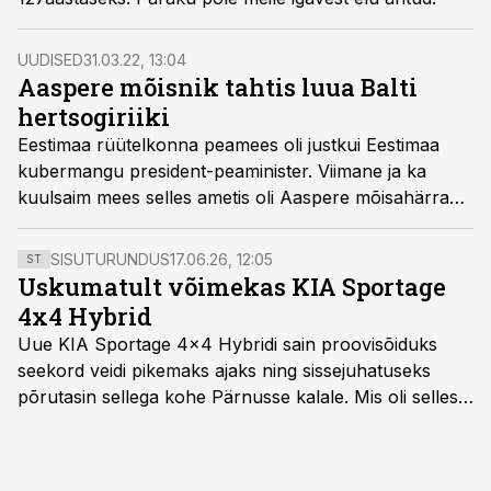
UUDISED
31.03.22, 13:04
Aaspere mõisnik tahtis luua Balti
hertsogiriiki
Eestimaa rüütelkonna peamees oli justkui Eestimaa
kubermangu president-peaminister. Viimane ja ka
kuulsaim mees selles ametis oli Aaspere mõisahärra
Eduard von Dellingshausen.
SISUTURUNDUS
17.06.26, 12:05
ST
Uskumatult võimekas KIA Sportage
4x4 Hybrid
Uue KIA Sportage 4x4 Hybridi sain proovisõiduks
seekord veidi pikemaks ajaks ning sissejuhatuseks
põrutasin sellega kohe Pärnusse kalale. Mis oli selles
autos head ja millised olid vead saab teada, kui lugeda
läbi järgnev lugu.