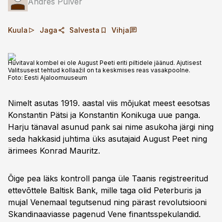
Andres Pulver
Kuula
Jaga
Salvesta
Vihja
Huvitaval kombel ei ole August Peeti eriti piltidele jäänud. Ajutisest
Valitsusest tehtud kollaažil on ta keskmises reas vasakpoolne.
Foto:
Eesti Ajaloomuuseum
Nimelt asutas 1919. aastal viis mõjukat meest eesotsas
Konstantin Pätsi ja Konstantin Konikuga uue panga.
Harju tänaval asunud pank sai nime asukoha järgi ning
seda hakkasid juhtima üks asutajaid August Peet ning
ärimees Konrad Mauritz.
Õige pea läks kontroll panga üle Taanis registreeritud
ettevõttele Baltisk Bank, mille taga olid Peterburis ja
mujal Venemaal tegutsenud ning pärast revolutsiooni
Skandinaaviasse pagenud Vene finantsspekulandid.