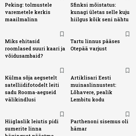
Peking: tolmustele
Sfinksi mõistatus:
varemetele kerkis
kunagi ületas selle kuju
maailmalinn
hiilgus kõik seni nähtu
Miks ehitasid
Tartu linnus pääses
roomlased suuri kaari ja
Otepää varjust
võidusambaid?
Külma sõja aegsetelt
Artiklisari Eesti
satelliidifotodelt leiti
muinaslinnustest:
sadu Rooma-aegseid
Lõhavere, pealik
välikindlusi
Lembitu kodu
Hiiglaslik leiutis pidi
Parthenoni sisemus oli
sumerite linna
hämar
hävingust päästma