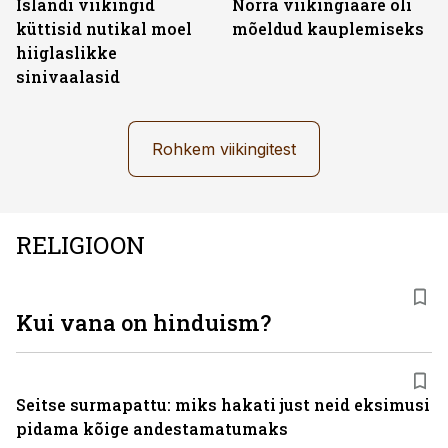
Islandi viikingid
Norra viikingiaare oli
küttisid nutikal moel
mõeldud kauplemiseks
hiiglaslikke
sinivaalasid
Rohkem viikingitest
RELIGIOON
Kui vana on hinduism?
Seitse surmapattu: miks hakati just neid eksimusi
pidama kõige andestamatumaks