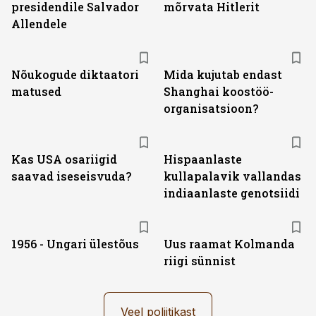
presidendile Salvador
mõrvata Hitlerit
Allendele
Nõukogude diktaatori
Mida kujutab endast
matused
Shanghai koostöö­
organisatsioon?
Kas USA osariigid
Hispaanlaste
saavad iseseisvuda?
kullapalavik vallandas
indiaanlaste genotsiidi
1956 - Ungari ülestõus
Uus raamat Kolmanda
riigi sünnist
Veel poliitikast