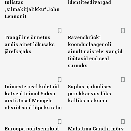
tulistas
identiteedivargad
„silmakirjalikku“ John
Lennonit
Traagiline õnnetus
Ravensbrücki
andis ainet lõbusaks
koonduslaager oli
järelkajaks
ainult naistele: vangid
töötasid end seal
surnuks
Inimeste peal koletuid
Suplus ajaloolises
katseid teinud Saksa
purskkaevus läks
arsti Josef Mengele
kalliks maksma
ohvrid said lõpuks rahu
Euroopa politseinikud
Mahatma Gandhi mõrv