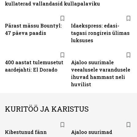
kullaterad vallandasid kullapalaviku
Pärast mässu Bountyl:
Idaekspress: edasi-
47 päeva paadis
tagasi rongireis ülimas
luksuses
400 aastat tulemusetut
Ajaloo suurimale
aardejahti: El Dorado
veealusele varandusele
ihuvad hammast neli
huvilist
KURITÖÖ JA KARISTUS
Kibestunud fänn
Ajaloo suurimad