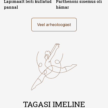
Lapimaalt leiti kullatud
Parthenoni sisemus oli
pannal
hämar
Veel arheoloogiast
TAGASI IMELINE