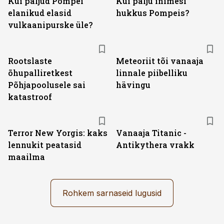
Kui paljud Pompei
Kui palju inimesi
elanikud elasid
hukkus Pompeis?
vulkaanipurske üle?
Rootslaste
Meteoriit tõi vanaaja
õhupalliretkest
linnale piibelliku
Põhjapoolusele sai
hävingu
katastroof
Terror New Yorgis: kaks
Vanaaja Titanic -
lennukit peatasid
Antikythera vrakk
maailma
Rohkem sarnaseid lugusid