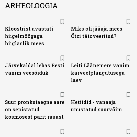
ARHEOLOOGIA
Kloostrist avastati
Miks oli jääaja mees
hiigelmõõgaga
Ötzi tätoveeritud?
hiiglaslik mees
Järvekaldal lebas Eesti
Leiti Läänemere vanim
vanim veesõiduk
karveelplangutusega
laev
Suur pronksiaegne aare
Hetiidid - vanaaja
on sepistatud
unustatud suurvõim
kosmosest pärit rauast