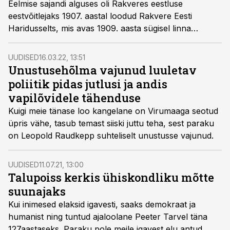
Eelmise sajandi alguses oli Rakveres eestluse
eestvõitlejaks 1907. aastal loodud Rakvere Eesti
Haridusselts, mis avas 1909. aasta sügisel linna
esimese eestikeelse kooli. Kooli juhatajaks kutsuti noor
õpetaja ja hilisem tuntud diplomaat ja poliitik Julius
UUDISED
16.03.22, 13:51
Friedrich Seljamaa.
Unustusehõlma vajunud luuletav
poliitik pidas jutlusi ja andis
vapilõvidele tähenduse
Kuigi meie tänase loo kangelane on Virumaaga seotud
üpris vähe, tasub temast siiski juttu teha, sest paraku
on Leopold Raudkepp suhteliselt unustusse vajunud.
UUDISED
11.07.21, 13:00
Talupoiss kerkis ühiskondliku mõtte
suunajaks
Kui inimesed elaksid igavesti, saaks demokraat ja
humanist ning tuntud ajaloolane Peeter Tarvel täna
127aastaseks. Paraku pole meile igavest elu antud.