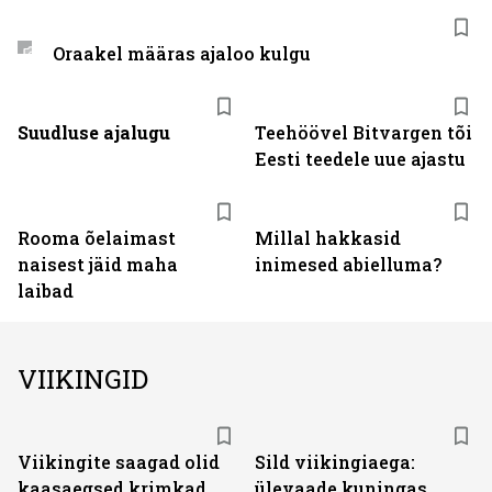
Oraakel määras ajaloo kulgu
Suudluse ajalugu
Teehöövel Bitvargen tõi
Eesti teedele uue ajastu
Rooma õelaimast
Millal hakkasid
naisest jäid maha
inimesed abielluma?
laibad
VIIKINGID
Viikingite saagad olid
Sild viikingiaega:
kaasaegsed krimkad
ülevaade kuningas