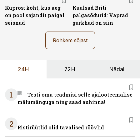
Küpros: koht, kus aeg
Kuulsad Briti
on pool sajandit paigal
palgasõdurid: Vaprad
seisnud
gurkhad on siin
Rohkem sõjast
24H
72H
Nädal
1
Testi oma teadmisi selle ajalooteemalise
mälumänguga ning saad auhinna!
2
Ristirüütlid olid tavalised röövlid