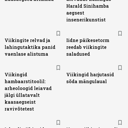
Harald Sinihamba
aegsest
insenerikunstist
Viikingite relvad ja
Iidne päikesetorm
lahingutaktika panid
reedab viikingite
vaenlase alistuma
saladused
Viikingid
Viikingid harjutasid
hambaarstitoolil:
sõda mängulaual
arheoloogid leiavad
jälgi üllatavalt
kaasaegseist
ravivõtetest