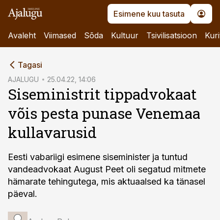
Esimene kuu tasuta
Avaleht
Viimased
Sõda
Kultuur
Tsivilisatsioon
Kuri
cebook
Tagasi
Twitter)
AJALUGU
25.04.22, 14:06
Siseministrit tippadvokaat
kedIn
võis pesta punase Venemaa
ail
kullavarusid
k
Eesti vabariigi esimene siseminister ja tuntud
vandeadvokaat August Peet oli segatud mitmete
hämarate tehingutega, mis aktuaalsed ka tänasel
päeval.