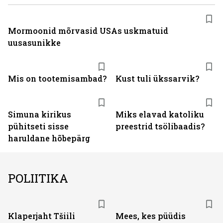
Mormoonid mõrvasid USAs uskmatuid
uusasunikke
Mis on tootemisambad?
Kust tuli ükssarvik?
Simuna kirikus
Miks elavad katoliku
pühitseti sisse
preestrid tsölibaadis?
haruldane hõbepärg
POLIITIKA
Klaperjaht Tšiili
Mees, kes püüdis