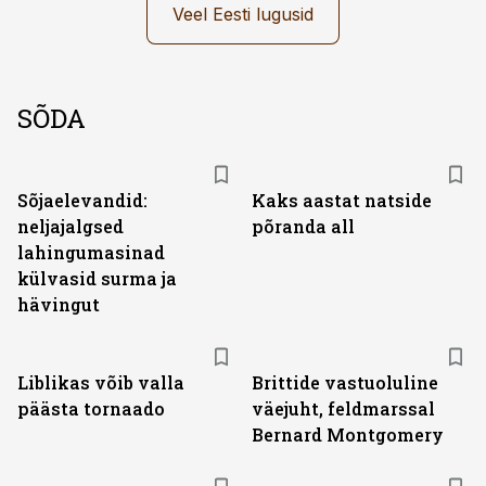
Veel Eesti lugusid
SÕDA
Sõjaelevandid:
Kaks aastat natside
neljajalgsed
põranda all
lahingumasinad
külvasid surma ja
hävingut
Liblikas võib valla
Brittide vastuoluline
päästa tornaado
väejuht, feldmarssal
Bernard Montgomery