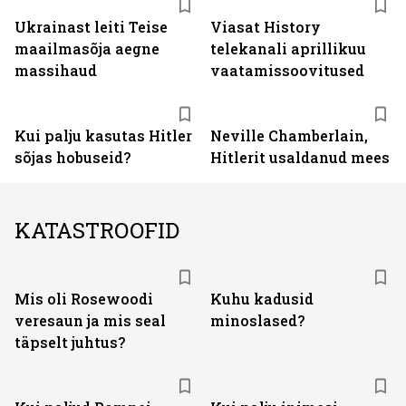
Ukrainast leiti Teise
Viasat History
maailmasõja aegne
telekanali aprillikuu
massihaud
vaatamissoovitused
Kui palju kasutas Hitler
Neville Chamberlain,
sõjas hobuseid?
Hitlerit usaldanud mees
KATASTROOFID
Mis oli Rosewoodi
Kuhu kadusid
veresaun ja mis seal
minoslased?
täpselt juhtus?