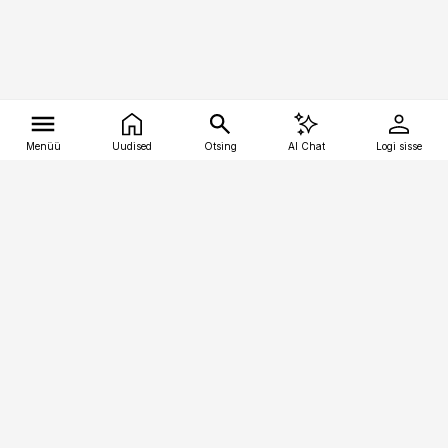
Menüü
Uudised
Otsing
AI Chat
Logi sisse
Vana-Lõuna 39/1, 19094 Tallinn
(+372) 667 0111
tellimiskeskus@aripaev.ee
Telli Imeline Ajalugu
Uudiskiri
Reklaam
Firmast
Sisu kasutamisõigused
Ajakirjaniku