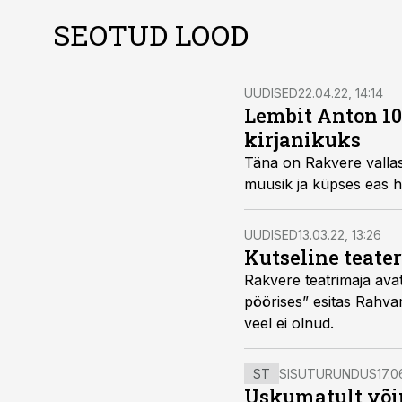
SEOTUD LOOD
UUDISED
22.04.22, 14:14
Lembit Anton 10
kirjanikuks
Täna on Rakvere vallast
muusik ja küpses eas h
UUDISED
13.03.22, 13:26
Kutseline teater
Rakvere teatrimaja avat
pöörises” esitas Rahvama
veel ei olnud.
ST
SISUTURUNDUS
17.0
Uskumatult või