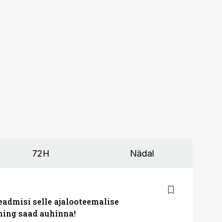
72H
Nädal
eadmisi selle ajalooteemalise
ing saad auhinna!