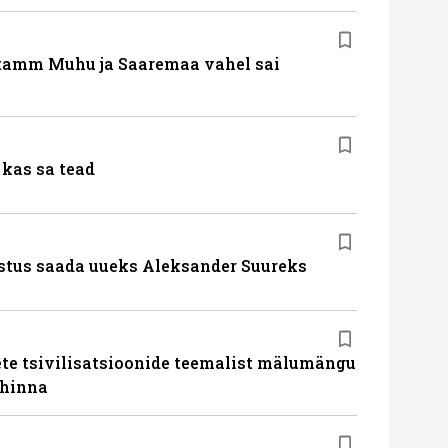
tamm Muhu ja Saaremaa vahel sai
kas sa tead
stus saada uueks Aleksander Suureks
te tsivilisatsioonide teemalist mälumängu
uhinna