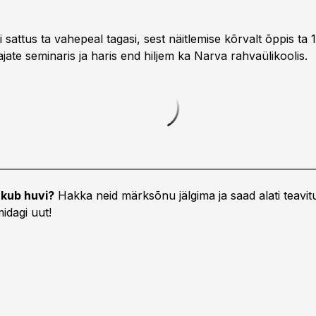
sattus ta vahepeal tagasi, sest näitlemise kõrvalt õppis ta
ate seminaris ja haris end hiljem ka Narva rahvaülikoolis.
kub huvi?
Hakka neid märksõnu jälgima ja saad alati teavitu
idagi uut!