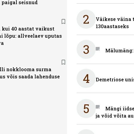
t paigal seisnud
2
Väikese väina 
130aastaseks
kui 40 aastat vaikust
i lõpu: allveelaev uputas
va
3
Mälumäng: 
lli nokklooma surma
4
us võis saada lahenduse
Demetriose uni
5
Mängi iidse
ja võid võita a