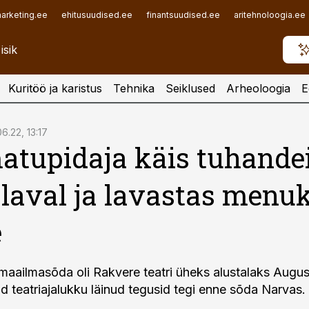
arketing.ee
ehitusuudised.ee
finantsuudised.ee
aritehnoloogia.ee
Kuritöö ja karistus
Tehnika
Seiklused
Arheoloogia
E
6.22, 13:17
tupidaja käis tuhande
 laval ja lavastas menu
e
 maailmasõda oli Rakvere teatri üheks alustalaks Augu
id teatriajalukku läinud tegusid tegi enne sõda Narvas.