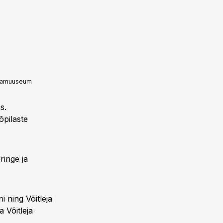
sikamuuseum
s.
õpilaste
ringe ja
i ning Võitleja
a Võitleja