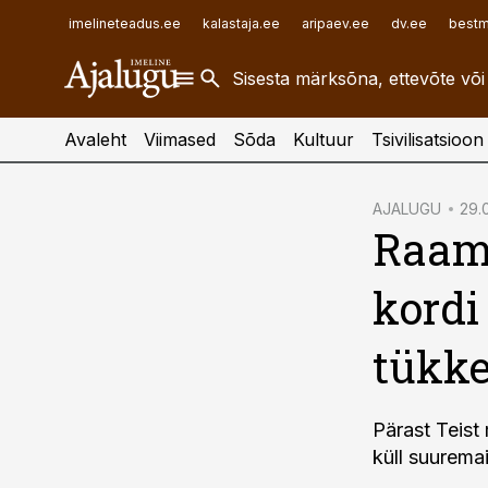
ehitusuudised.ee
raamatupidaja.ee
imelineteadus.ee
kalastaja.ee
aripaev.ee
dv.ee
bestm
finantsuudised.ee
toostusuudised.ee
aritehnoloogia.ee
Avaleht
Viimased
Sõda
Kultuur
Tsivilisatsioon
cebook
AJALUGU
29.0
Raama
Twitter)
kedIn
kordi
ail
tükk
k
Pärast Teist
küll suurema