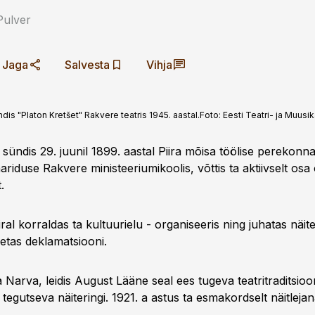
Pulver
Jaga
Salvesta
Vihja
is "Platon Kretšet" Rakvere teatris 1945. aastal.
Foto:
Eesti Teatri- ja Muu
ündis 29. juunil 1899. aastal Piira mõisa töölise perekonna
duse Rakvere ministeeriumikoolis, võttis ta aktiivselt osa 
.
al korraldas ta kultuurielu - organiseeris ning juhatas näite
petas deklamatsiooni.
arva, leidis August Lääne seal ees tugeva teatritraditsioon
t tegutseva näiteringi. 1921. a astus ta esmakordselt näitlejan