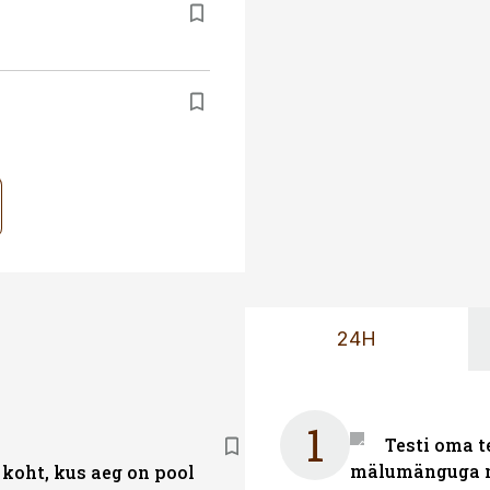
24H
1
Testi oma t
mälumänguga n
 koht, kus aeg on pool