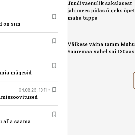
Juudivaenulik sakslasest
jahimees pidas õigeks õpet
maha tappa
 on siin
Väikese väina tamm Muhu 
Saaremaa vahel sai 130aas
ania mägesid
04.08.26, 13:11
tamissoovitused
u alla saama