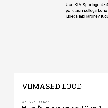
Uue KIA Sportage 4x4 H
põrutasin sellega kohe 
lugeda läbi järgnev lug
VIIMASED LOOD
07.08.26, 09:42
Mis sai Šotimaa kuningannast Maryst?