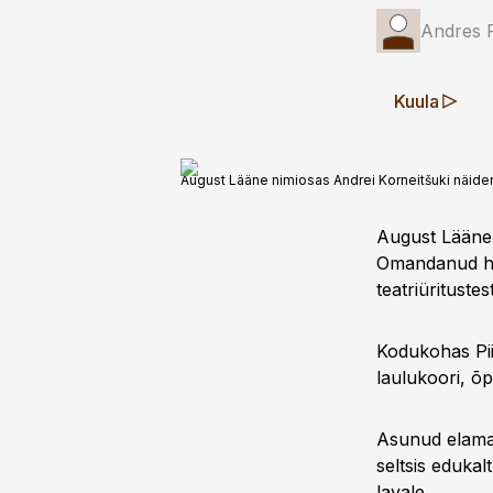
Andres 
Kuula
August Lääne nimiosas Andrei Korneitšuki näidend
August Lääne s
Omandanud hari
teatriüritustest
Kodukohas Piir
laulukoori, õ
Asunud elama N
seltsis edukal
lavale.