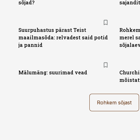
sõjad?
sajandi
Suurpuhastus pärast Teist
Rohkem 
maailmasõda: relvadest said potid
merel sa
ja pannid
sõjalae
Mälumäng: suurimad vead
Churchi
mõistat
Rohkem sõjast