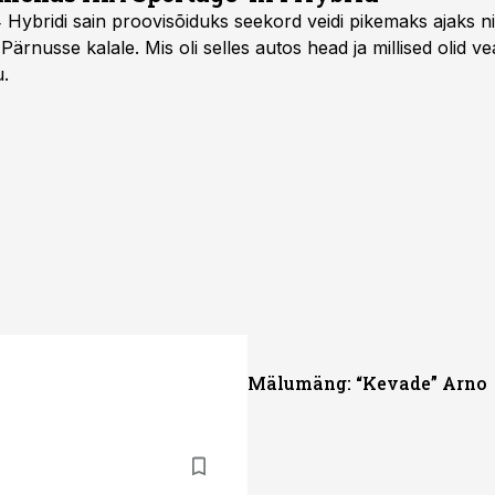
ybridi sain proovisõiduks seekord veidi pikemaks ajaks ni
Pärnusse kalale. Mis oli selles autos head ja millised olid v
u.
Mälumäng: “Kevade” Arno