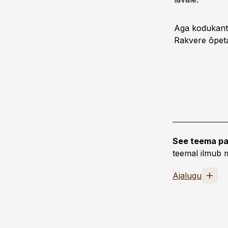
Aga kodukanti 
Rakvere õpetaj
See teema pa
teemal ilmub m
Ajalugu