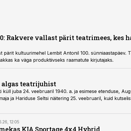
0: Rakvere vallast pärit teatrimees, kes 
 pärit kultuurimehel Lembit Antonil 100. sünniaastapäev. Ta o
akkas ka väga produktiivseks raamatute kirjutajaks.
 algas teatrijuhist
i küll juba 24. veebruaril 1940. a. ja esimese etenduse, Aug
ja ja Hariduse Seltsi näitering 25. veebruaril, kuid kutselist
6.26, 12:05
mekas KIA Sportage 4x4 Hybrid