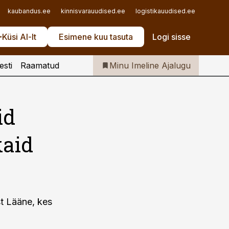
Iseteenindus
kaubandus.ee
kinnisvarauudised.ee
logistikauudised.ee
mu.ee
Telli Imeline Ajalugu
Küsi AI-lt
Esimene kuu tasuta
Logi sisse
esti
Raamatud
Minu Imeline Ajalugu
id
kaid
st Lääne, kes