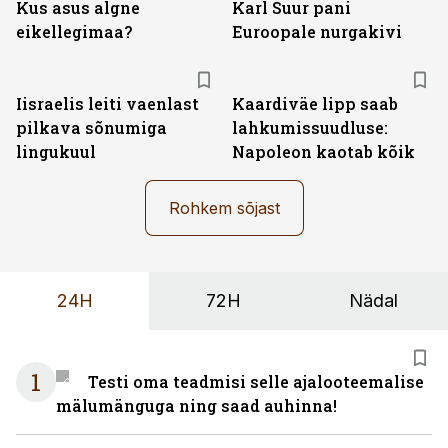
Kus asus algne
Karl Suur pani
eikellegimaa?
Euroopale nurgakivi
Iisraelis leiti vaenlast
Kaardiväe lipp saab
pilkava sõnumiga
lahkumissuudluse:
lingukuul
Napoleon kaotab kõik
Rohkem sõjast
24H
72H
Nädal
1
Testi oma teadmisi selle ajalooteemalise
mälumänguga ning saad auhinna!