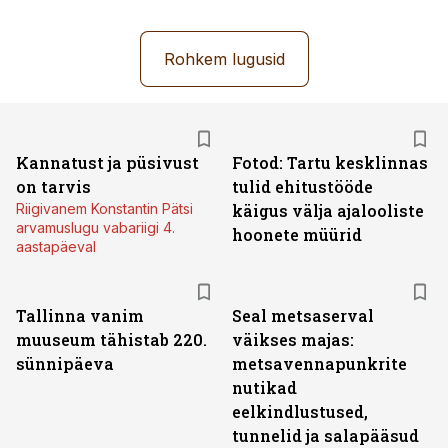
Rohkem lugusid
Kannatust ja püsivust
Fotod: Tartu kesklinnas
on tarvis
tulid ehitustööde
Riigivanem Konstantin Pätsi
käigus välja ajalooliste
arvamuslugu vabariigi 4.
hoonete müürid
aastapäeval
Tallinna vanim
Seal metsaserval
muuseum tähistab 220.
väikses majas:
sünnipäeva
metsavennapunkrite
nutikad
eelkindlustused,
tunnelid ja salapääsud