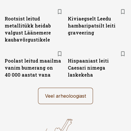
Rootsist leitud
Kiviaegselt Leedu
metallitükk heidab
hambaripatsilt leiti
valgust Läänemere
graveering
kaubavõrgustikele
Poolast leitud maailma
Hispaaniast leiti
vanim bumerang on
Caesari nimega
40 000 aastat vana
laskekeha
Veel arheoloogiast