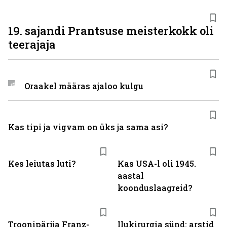
19. sajandi Prantsuse meisterkokk oli
teerajaja
Oraakel määras ajaloo kulgu
Kas tipi ja vigvam on üks ja sama asi?
Kes leiutas luti?
Kas USA-l oli 1945.
aastal
koonduslaagreid?
Troonipärija Franz-
Ilukirurgia sünd: arstid