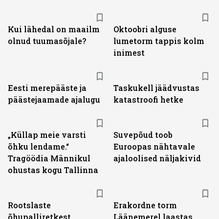
Kui lähedal on maailm
Oktoobri alguse
olnud tuumasõjale?
lumetorm tappis kolm
inimest
Eesti merepääste ja
Taskukell jäädvustas
päästejaamade ajalugu
katastroofi hetke
„Küllap meie varsti
Suvepõud toob
õhku lendame.“
Euroopas nähtavale
Tragöödia Männikul
ajaloolised näljakivid
ohustas kogu Tallinna
Rootslaste
Erakordne torm
õhupalliretkest
Läänemerel laastas