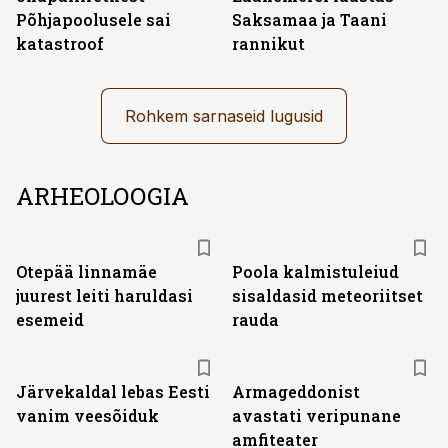
Põhjapoolusele sai
Saksamaa ja Taani
katastroof
rannikut
Rohkem sarnaseid lugusid
ARHEOLOOGIA
Otepää linnamäe
Poola kalmistuleiud
juurest leiti haruldasi
sisaldasid meteoriitset
esemeid
rauda
Järvekaldal lebas Eesti
Armageddonist
vanim veesõiduk
avastati veripunane
amfiteater