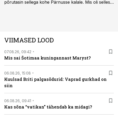
põrutasin sellega kohe Pärnusse kalale. Mis oli selles
autos head ja millised olid vead saab teada, kui lugeda
läbi järgnev lugu.
VIIMASED LOOD
07.08.26, 09:42
Mis sai Šotimaa kuningannast Maryst?
06.08.26, 15:08
Kuulsad Briti palgasõdurid: Vaprad gurkhad on
siin
06.08.26, 09:41
Kas sõna “vatikan” tähendab ka midagi?