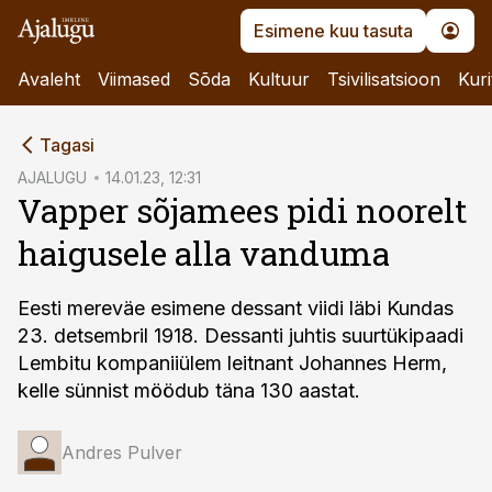
Esimene kuu tasuta
Avaleht
Viimased
Sõda
Kultuur
Tsivilisatsioon
Kuri
cebook
Tagasi
Twitter)
AJALUGU
14.01.23, 12:31
Vapper sõjamees pidi noorelt
kedIn
haigusele alla vanduma
ail
k
Eesti mereväe esimene dessant viidi läbi Kundas
23. detsembril 1918. Dessanti juhtis suurtükipaadi
Lembitu kompaniiülem leitnant Johannes Herm,
kelle sünnist möödub täna 130 aastat.
Andres Pulver