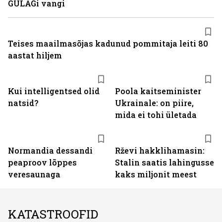
GULAGi vangi
Teises maailmasõjas kadunud pommitaja leiti 80
aastat hiljem
Kui intelligentsed olid
Poola kaitseminister
natsid?
Ukrainale: on piire,
mida ei tohi ületada
Normandia dessandi
Rževi hakklihamasin:
peaproov lõppes
Stalin saatis lahingusse
veresaunaga
kaks miljonit meest
KATASTROOFID