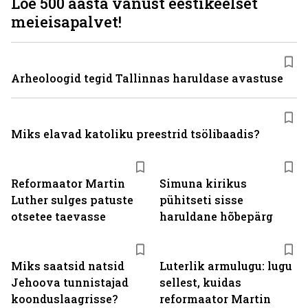
Loe 500 aasta vanust eestikeelset
meieisapalvet!
Arheoloogid tegid Tallinnas haruldase avastuse
Miks elavad katoliku preestrid tsölibaadis?
Reformaator Martin
Simuna kirikus
Luther sulges patuste
pühitseti sisse
otsetee taevasse
haruldane hõbepärg
Miks saatsid natsid
Luterlik armulugu: lugu
Jehoova tunnistajad
sellest, kuidas
koonduslaagrisse?
reformaator Martin