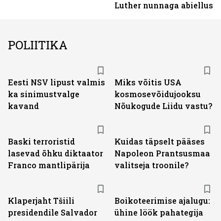
Luther nunnaga abiellus
POLIITIKA
Eesti NSV lipust valmis
Miks võitis USA
ka sinimustvalge
kosmosevõidujooksu
kavand
Nõukogude Liidu vastu?
Baski terroristid
Kuidas täpselt pääses
lasevad õhku diktaator
Napoleon Prantsusmaa
Franco mantlipärija
valitseja troonile?
Klaperjaht Tšiili
Boikoteerimise ajalugu:
presidendile Salvador
ühine löök pahategija