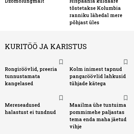
Džomolungmalt
Hispaania kuldaare
tõstetakse Kolumbia
ranniku lähedal mere
põhjast üles
KURITÖÖ JA KARISTUS
Rongiröövlid, preeria
Kolm inimest tapnud
tunnustamata
pangaröövlid lahkusid
kangelased
tühjade kätega
Mereseadused
Maailma ühe tuntuima
halastust ei tundnud
pommimehe paljastas
tema enda maha jäetud
vihje