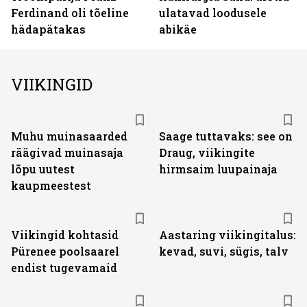
Ferdinand oli tõeline
ulatavad loodusele
hädapätakas
abikäe
VIIKINGID
Muhu muinasaarded
Saage tuttavaks: see on
räägivad muinasaja
Draug, viikingite
lõpu uutest
hirmsaim luupainaja
kaupmeestest
Viikingid kohtasid
Aastaring viikingitalus:
Pürenee poolsaarel
kevad, suvi, sügis, talv
endist tugevamaid