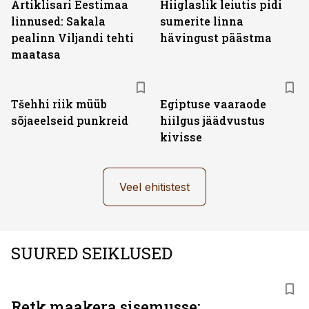
Artiklisari Eestimaa
Hiiglaslik leiutis pidi
linnused: Sakala
sumerite linna
pealinn Viljandi tehti
hävingust päästma
maatasa
Tšehhi riik müüb
Egiptuse vaaraode
sõjaeelseid punkreid
hiilgus jäädvustus
kivisse
Veel ehitistest
SUURED SEIKLUSED
Retk maakera sisemusse: