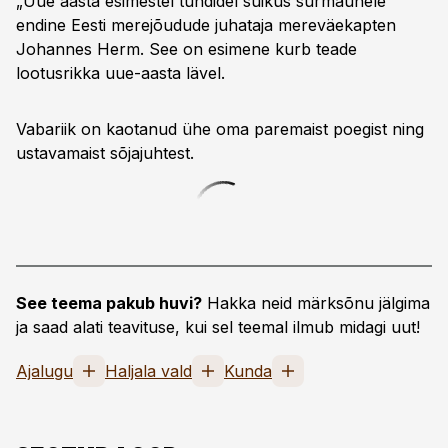
„Uue aasta esimestel tundidel suikus surmaunele
endine Eesti merejõudude juhataja mereväekapten
Johannes Herm. See on esimene kurb teade
lootusrikka uue-aasta lävel.
Vabariik on kaotanud ühe oma paremaist poegist ning
ustavamaist sõjajuhtest.
See teema pakub huvi?
Hakka neid märksõnu jälgima
ja saad alati teavituse, kui sel teemal ilmub midagi uut!
Ajalugu
Haljala vald
Kunda