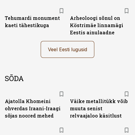
Tehumardi monument
Arheoloogi sõnul on
kaeti tähestikuga
Köstrimäe linnamägi
Eestis ainulaadne
Veel Eesti lugusid
SÕDA
Ajatolla Khomeini
Väike metallitükk võib
ohverdas Iraani-Iraagi
muuta senist
sõjas noored mehed
relvaajaloo käsitlust