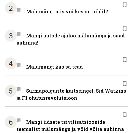
2
Mälumäng: mis või kes on pildil?
3
Mängi autode ajaloo mälumängu ja saad
auhinna!
4
Mälumäng: kas sa tead
5
Surmapõlgurite kaitseingel: Sid Watkins
ja F1 ohutusrevolutsioon
6
Mängi iidsete tsivilisatsioonide
teemalist mälumängu ja võid võita auhinna