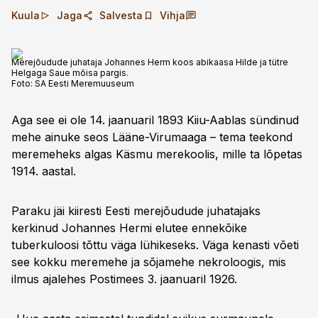
Kuula
Jaga
Salvesta
Vihja
Merejõudude juhataja Johannes Herm koos abikaasa Hilde ja tütre
Helgaga Saue mõisa pargis.
Foto:
SA Eesti Meremuuseum
Aga see ei ole 14. jaanuaril 1893 Kiiu-Aablas sündinud
mehe ainuke seos Lääne-Virumaaga – tema teekond
meremeheks algas Käsmu merekoolis, mille ta lõpetas
1914. aastal.
Paraku jäi kiiresti Eesti merejõudude juhatajaks
kerkinud Johannes Hermi elutee ennekõike
tuberkuloosi tõttu väga lühikeseks. Väga kenasti võeti
see kokku meremehe ja sõjamehe nekroloogis, mis
ilmus ajalehes Postimees 3. jaanuaril 1926.