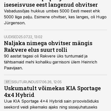
iseseisvuse eest langenud ohvitser
Vabadussõjas hukkus umbes 5000 Eesti meest ehk
5000 liiga palju. Esimene ohvitser, kes langes, oli Hugo
Jürgenson.
UUDISED
25.07.22, 13:02
Naljaka nimega ohvitser mängis
Rakvere elus suurt rolli
90 aastat tagasi oli Rakvere üks tuntumaid ja
tähtsamaid mehi kohaliku garnisoni ülem Heinrich
Paavijaan.
SISUTURUNDUS
17.06.26, 12:05
ST
Uskumatult võimekas KIA Sportage
4x4 Hybrid
Uue KIA Sportage 4x4 Hybridi sain proovisõiduks
seekord veidi pikemaks ajaks ning sissejuhatuseks