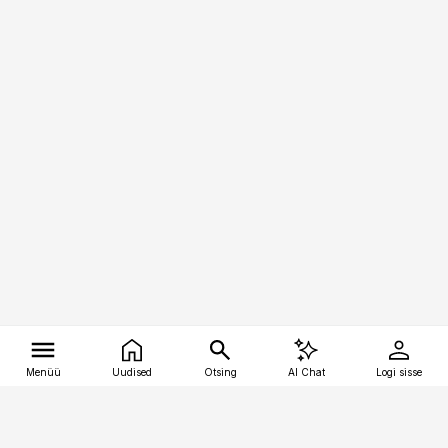
Menüü
Uudised
Otsing
AI Chat
Logi sisse