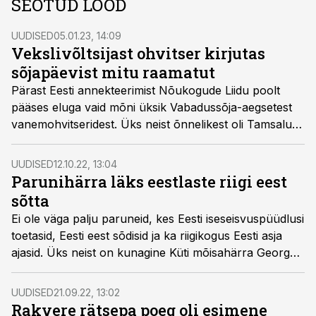
SEOTUD LOOD
UUDISED
05.01.23, 14:09
Vekslivõltsijast ohvitser kirjutas
sõjapäevist mitu raamatut
Pärast Eesti annekteerimist Nõukogude Liidu poolt
pääses eluga vaid mõni üksik Vabadussõja-aegsetest
vanemohvitseridest. Üks neist õnnelikest oli Tamsalu
lähedalt Kuie külast pärit Arnold Hinnom.
UUDISED
12.10.22, 13:04
Parunihärra läks eestlaste riigi eest
sõtta
Ei ole väga palju paruneid, kes Eesti iseseisvuspüüdlusi
toetasid, Eesti eest sõdisid ja ka riigikogus Eesti asja
ajasid. Üks neist on kunagine Küti mõisahärra Georg
von Stackelberg.
UUDISED
21.09.22, 13:02
Rakvere rätsepa poeg oli esimene