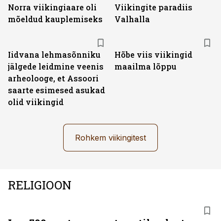
Norra viikingiaare oli
Viikingite paradiis
mõeldud kauplemiseks
Valhalla
Iidvana lehmasõnniku
Hõbe viis viikingid
jälgede leidmine veenis
maailma lõppu
arheolooge, et Assoori
saarte esimesed asukad
olid viikingid
Rohkem viikingitest
RELIGIOON