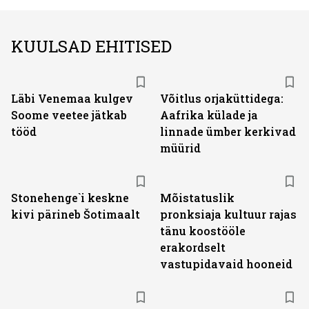
KUULSAD EHITISED
Läbi Venemaa kulgev
Võitlus orjaküttidega:
Soome veetee jätkab
Aafrika külade ja
tööd
linnade ümber kerkivad
müürid
Stonehenge`i keskne
Mõistatuslik
kivi pärineb Šotimaalt
pronksiaja kultuur rajas
tänu koostööle
erakordselt
vastupidavaid hooneid