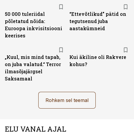
50 000 tuleriidal
“Ettevõtlikud” pätid on
põletatud nõida:
tegutsenud juba
Euroopa inkvisitsiooni
aastakümneid
keerises
„Kuul, mis mind tapab,
Kui äkiline oli Rakvere
on juba valatud.“ Terror
kohus?
ilmasõjajärgsel
Saksamaal
Rohkem sel teemal
ELU VANAL AJAL