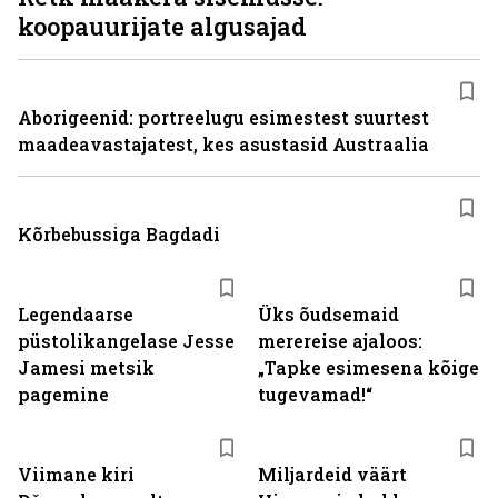
koopauurijate algusajad
Aborigeenid: portreelugu esimestest suurtest
maadeavastajatest, kes asustasid Austraalia
Kõrbebussiga Bagdadi
Legendaarse
Üks õudsemaid
püstolikangelase Jesse
merereise ajaloos:
Jamesi metsik
„Tapke esimesena kõige
pagemine
tugevamad!“
Viimane kiri
Miljardeid väärt