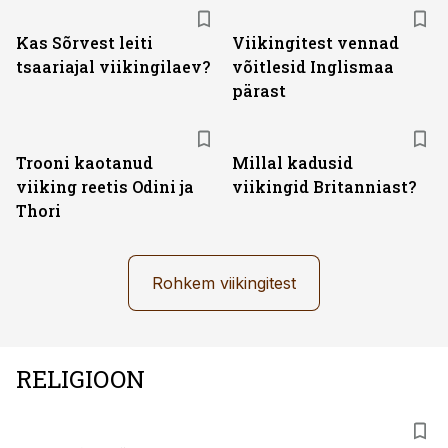
Kas Sõrvest leiti
Viikingitest vennad
tsaariajal viikingilaev?
võitlesid Inglismaa
pärast
Trooni kaotanud
Millal kadusid
viiking reetis Odini ja
viikingid Britanniast?
Thori
Rohkem viikingitest
RELIGIOON