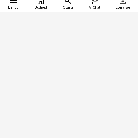
Menüü
Uudised
Otsing
AI Chat
Logi sisse
Vana-Lõuna 39/1, 19094 Tallinn
(+372) 667 0111
tellimiskeskus@aripaev.ee
Telli Imeline Ajalugu
Uudiskiri
Reklaam
Firmast
Sisu kasutamisõigused
Ajakirjaniku
eetikakoodeks
Üldtingimused
Privaatsustingimused
Küpsiste poliitika
KKK
Eesti Meediaettevõtete
Eelistuste haldamine
Liit