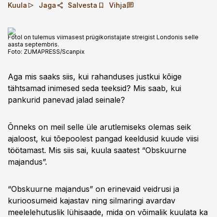
Kuula
Jaga
Salvesta
Vihja
Fotol on tulemus viimasest prügikoristajate streigist Londonis selle
aasta septembris.
Foto:
ZUMAPRESS/Scanpix
Aga mis saaks siis, kui rahanduses justkui kõige
tähtsamad inimesed seda teeksid? Mis saab, kui
pankurid panevad jalad seinale?
Õnneks on meil selle üle arutlemiseks olemas seik
ajaloost, kui tõepoolest pangad keeldusid kuude viisi
töötamast. Mis siis sai, kuula saatest “Obskuurne
majandus”.
“Obskuurne majandus” on erinevaid veidrusi ja
kurioosumeid kajastav ning silmaringi avardav
meelelehutuslik lühisaade, mida on võimalik kuulata ka