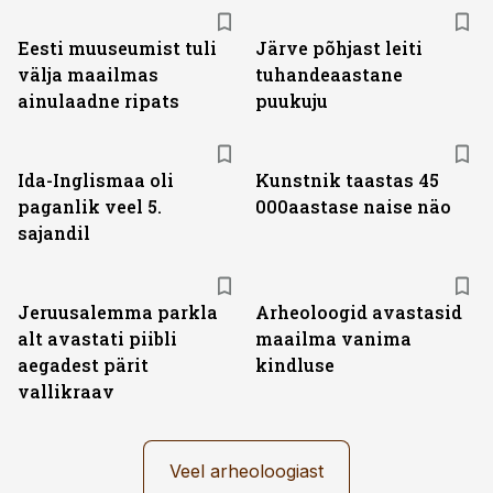
Eesti muuseumist tuli
Järve põhjast leiti
välja maailmas
tuhandeaastane
ainulaadne ripats
puukuju
Ida-Inglismaa oli
Kunstnik taastas 45
paganlik veel 5.
000aastase naise näo
sajandil
Jeruusalemma parkla
Arheoloogid avastasid
alt avastati piibli
maailma vanima
aegadest pärit
kindluse
vallikraav
Veel arheoloogiast