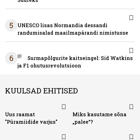
5
UNESCO lisas Normandia dessandi
randumisalad maailmapärandi nimistusse
6
Surmapõlgurite kaitseingel: Sid Watkins
ja F1 ohutusrevolutsioon
KUULSAD EHITISED
Uus raamat
Miks kasutame sõna
"Püramiidide varjus"
„palee“?