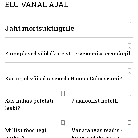
ELU VANAL AJAL
Jaht mõrtsuktiigrile
Eurooplased sõid üksteist tervenemise eesmärgil
Kas orjad võisid siseneda Rooma Colosseumi?
Kas Indias põletati
7 ajaloolist hotelli
leski?
Millist tööd tegi
Vanarahvas teadis -
parkal?
kolm kadakamarja