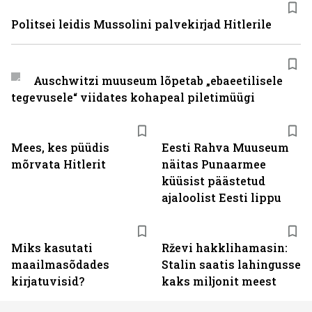
Politsei leidis Mussolini palvekirjad Hitlerile
Auschwitzi muuseum lõpetab „ebaeetilisele
tegevusele“ viidates kohapeal piletimüügi
Mees, kes püüdis
Eesti Rahva Muuseum
mõrvata Hitlerit
näitas Punaarmee
küüsist päästetud
ajaloolist Eesti lippu
Miks kasutati
Rževi hakklihamasin:
maailmasõdades
Stalin saatis lahingusse
kirjatuvisid?
kaks miljonit meest