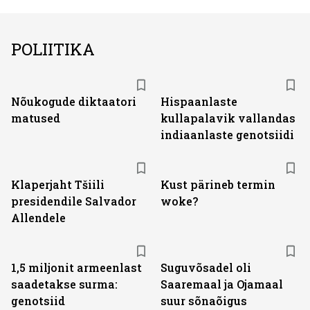
POLIITIKA
Nõukogude diktaatori
Hispaanlaste
matused
kullapalavik vallandas
indiaanlaste genotsiidi
Klaperjaht Tšiili
Kust pärineb termin
presidendile Salvador
woke?
Allendele
1,5 miljonit armeenlast
Suguvõsadel oli
saadetakse surma:
Saaremaal ja Ojamaal
genotsiid
suur sõnaõigus