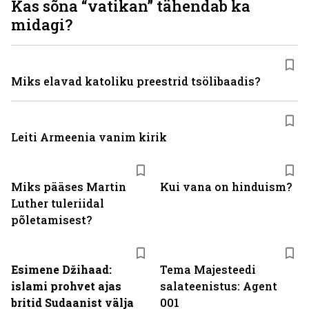
Kas sõna “vatikan” tähendab ka
midagi?
Miks elavad katoliku preestrid tsölibaadis?
Leiti Armeenia vanim kirik
Miks pääses Martin
Kui vana on hinduism?
Luther tuleriidal
põletamisest?
Esimene Džihaad:
Tema Majesteedi
islami prohvet ajas
salateenistus: Agent
britid Sudaanist välja
001