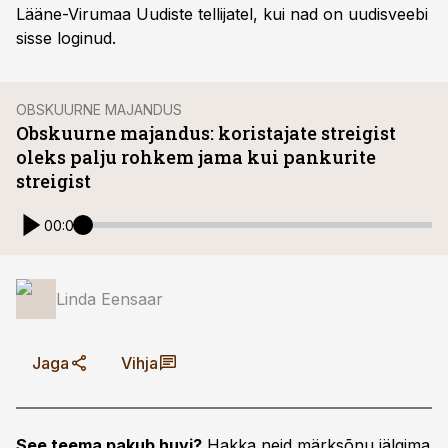
Lääne-Virumaa Uudiste tellijatel, kui nad on uudisveebi
sisse loginud.
OBSKUURNE MAJANDUS
Obskuurne majandus: koristajate streigist
oleks palju rohkem jama kui pankurite
streigist
00:00
Linda Eensaar
Jaga
Vihja
See teema pakub huvi?
Hakka neid märksõnu jälgima