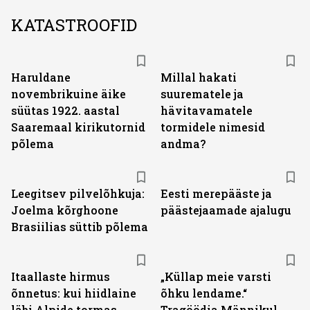
KATASTROOFID
Haruldane
Millal hakati
novembrikuine äike
suurematele ja
süütas 1922. aastal
hävitavamatele
Saaremaal kirikutornid
tormidele nimesid
põlema
andma?
Leegitsev pilvelõhkuja:
Eesti merepääste ja
Joelma kõrghoone
päästejaamade ajalugu
Brasiilias süttib põlema
Itaallaste hirmus
„Küllap meie varsti
õnnetus: kui hiidlaine
õhku lendame.“
läbi Alpide tormas
Tragöödia Männikul