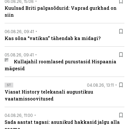
06.08.26, 15:08
Kuulsad Briti palgasõdurid: Vaprad gurkhad on
siin
06.08.26, 09:41
Kas sõna “vatikan” tähendab ka midagi?
05.08.26, 09:41
Kullajahil roomlased purustasid Hispaania
mägesid
04.08.26, 13:11
ST
Viasat History telekanali augustikuu
vaatamissoovitused
04.08.26, 11:00
Sada aastat tagasi: asunikud hakkasid jalgu alla
saama