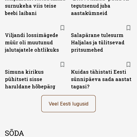
surnukeha viis teise
tegutsenud juba
beebi laibani
aastakümneid
Viljandi lossimägede
Salapärane tulesurm
müür oli muutunud
Haljalas ja tülitsevad
jalutajatele ohtlikuks
pritsumehed
Simuna kirikus
Kuidas tähistati Eesti
pühitseti sisse
sünnipäeva sada aastat
haruldane hõbepärg
tagasi?
Veel Eesti lugusid
SÕDA