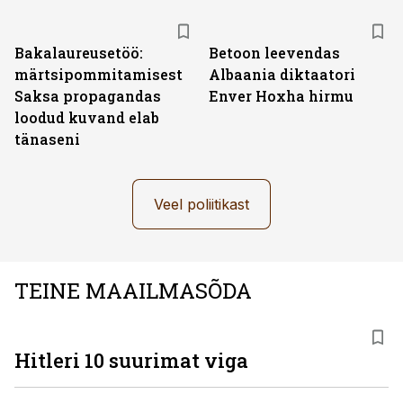
Bakalaureusetöö:
Betoon leevendas
märtsipommitamisest
Albaania diktaatori
Saksa propagandas
Enver Hoxha hirmu
loodud kuvand elab
tänaseni
Veel poliitikast
TEINE MAAILMASÕDA
Hitleri 10 suurimat viga