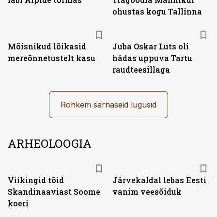
ohustas kogu Tallinna
Mõisnikud lõikasid
Juba Oskar Luts oli
mereõnnetustelt kasu
hädas uppuva Tartu
raudteesillaga
Rohkem sarnaseid lugusid
ARHEOLOOGIA
Viikingid tõid
Järvekaldal lebas Eesti
Skandinaaviast Soome
vanim veesõiduk
koeri