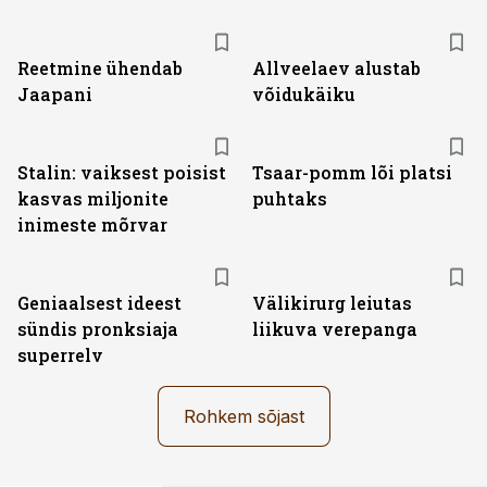
Reetmine ühendab
Allveelaev alustab
Jaapani
võidukäiku
Stalin: vaiksest poisist
Tsaar-pomm lõi platsi
kasvas miljonite
puhtaks
inimeste mõrvar
Geniaalsest ideest
Välikirurg leiutas
sündis pronksiaja
liikuva verepanga
superrelv
Rohkem sõjast