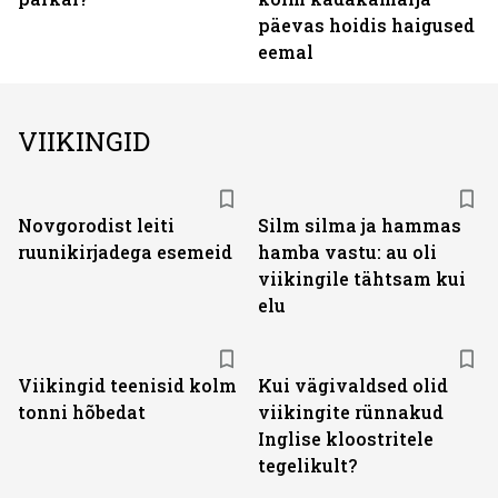
päevas hoidis haigused
eemal
VIIKINGID
Novgorodist leiti
Silm silma ja hammas
ruunikirjadega esemeid
hamba vastu: au oli
viikingile tähtsam kui
elu
Viikingid teenisid kolm
Kui vägivaldsed olid
tonni hõbedat
viikingite rünnakud
Inglise kloostritele
tegelikult?