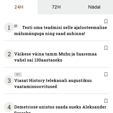
24H
72H
Nädal
1
Testi oma teadmisi selle ajalooteemalise
mälumänguga ning saad auhinna!
2
Väikese väina tamm Muhu ja Saaremaa
vahel sai 130aastaseks
ST
3
Viasat History telekanali augustikuu
vaatamissoovitused
4
Demetriose unistus saada uueks Aleksander
Suureks