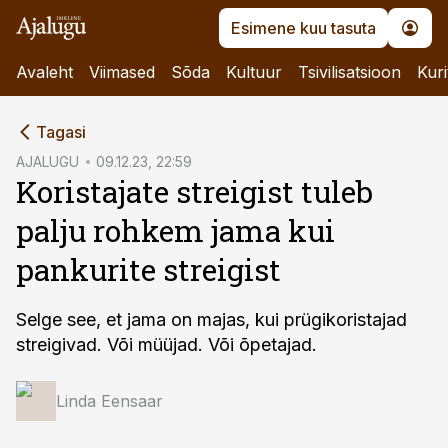
Esimene kuu tasuta
Avaleht
Viimased
Sõda
Kultuur
Tsivilisatsioon
Kuri
cebook
cebook
Tagasi
Twitter)
Twitter)
AJALUGU
09.12.23, 22:59
Koristajate streigist tuleb
kedIn
kedIn
palju rohkem jama kui
ail
ail
pankurite streigist
k
k
Selge see, et jama on majas, kui prügikoristajad
streigivad. Või müüjad. Või õpetajad.
Linda Eensaar