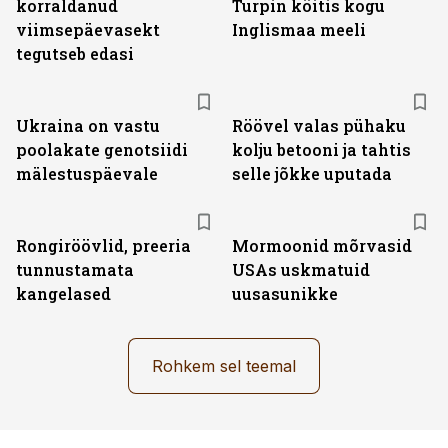
korraldanud
Turpin köitis kogu
viimsepäevasekt
Inglismaa meeli
tegutseb edasi
Ukraina on vastu
Röövel valas pühaku
poolakate genotsiidi
kolju betooni ja tahtis
mälestuspäevale
selle jõkke uputada
Rongiröövlid, preeria
Mormoonid mõrvasid
tunnustamata
USAs uskmatuid
kangelased
uusasunikke
Rohkem sel teemal