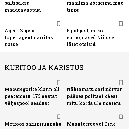
baltisaksa
maailma kõrgeima mäe
maadeavastaja
tippu
Agent Zigzag:
6 põhjust, miks
topeltagent narritas
eurooplased Niiluse
natse
lätet otsisid
KURITÖÖ JA KARISTUS
MacGregorite klann oli
Nähtamatu sarimõrvar
peatamatu: 175 aastat
pääses politsei käest
väljas­pool seadust
mitu korda üle noatera
Metroos sariinirünnaku
Maanteeröövel Dick