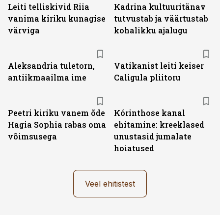
Leiti telliskivid Riia
Kadrina kultuuritänav
vanima kiriku kunagise
tutvustab ja väärtustab
värviga
kohalikku ajalugu
Aleksandria tuletorn,
Vatikanist leiti keiser
antiikmaailma ime
Caligula pliitoru
Peetri kiriku vanem õde
Kórinthose kanal
Hagia Sophia rabas oma
ehitamine: kreeklased
võimsusega
unustasid jumalate
hoiatused
Veel ehitistest