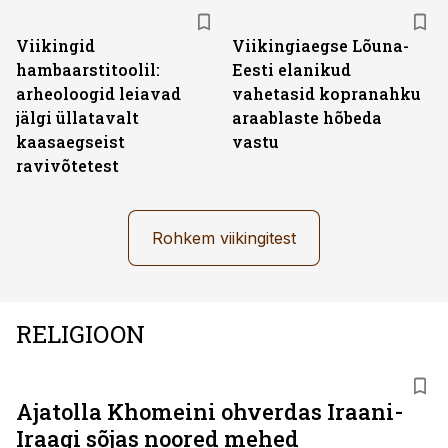
Viikingid
Viikingiaegse Lõuna-
hambaarstitoolil:
Eesti elanikud
arheoloogid leiavad
vahetasid kopranahku
jälgi üllatavalt
araablaste hõbeda
kaasaegseist
vastu
ravivõtetest
Rohkem viikingitest
RELIGIOON
Ajatolla Khomeini ohverdas Iraani-
Iraagi sõjas noored mehed