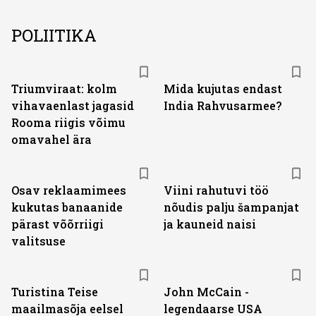
POLIITIKA
Triumviraat: kolm
Mida kujutas endast
vihavaenlast jagasid
India Rahvusarmee?
Rooma riigis võimu
omavahel ära
Osav reklaamimees
Viini rahutuvi töö
kukutas banaanide
nõudis palju šampanjat
pärast võõrriigi
ja kauneid naisi
valitsuse
Turistina Teise
John McCain -
maailmasõja eelsel
legendaarse USA