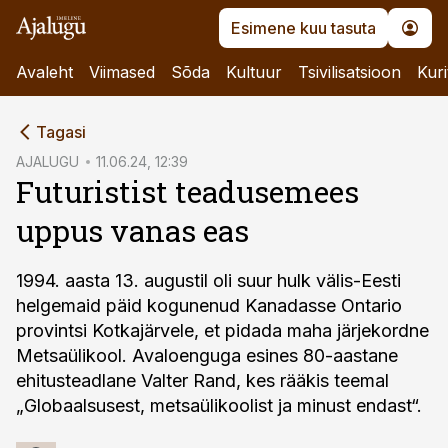
Esimene kuu tasuta
Avaleht
Viimased
Sõda
Kultuur
Tsivilisatsioon
Kuri
cebook
Tagasi
Twitter)
AJALUGU
11.06.24, 12:39
Futuristist teadusemees
kedIn
uppus vanas eas
ail
k
1994. aasta 13. augustil oli suur hulk välis-Eesti
helgemaid päid kogunenud Kanadasse Ontario
provintsi Kotkajärvele, et pidada maha järjekordne
Metsaülikool. Avaloenguga esines 80-aastane
ehitusteadlane Valter Rand, kes rääkis teemal
„Globaalsusest, metsaülikoolist ja minust endast“.