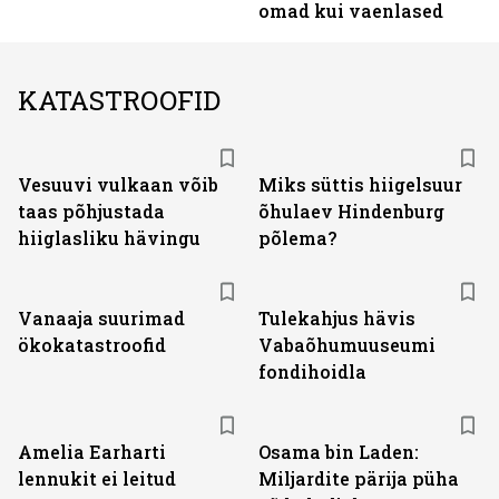
omad kui vaenlased
KATASTROOFID
Vesuuvi vulkaan võib
Miks süttis hiigelsuur
taas põhjustada
õhulaev Hindenburg
hiiglasliku hävingu
põlema?
Vanaaja suurimad
Tulekahjus hävis
ökokatastroofid
Vabaõhumuuseumi
fondihoidla
Amelia Earharti
Osama bin Laden:
lennukit ei leitud
Miljardite pärija püha