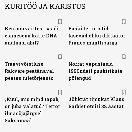
KURITÖÖ JA KARISTUS
Kes mõrvaritest saadi
Baski terroristid
esimesena kätte DNA-
lasevad õhku diktaator
analüüsi abil?
Franco mantlipärija
Traavivõistluse
Norrat vapustasid
Rakvere peatänaval
1990ndail puukirikute
peatas tuletõrjeauto
põlengud
„Kuul, mis mind tapab,
Jõhkrat timukat Klaus
on juba valatud.“ Terror
Barbiet otsiti 38 aastat
ilmasõjajärgsel
Saksamaal