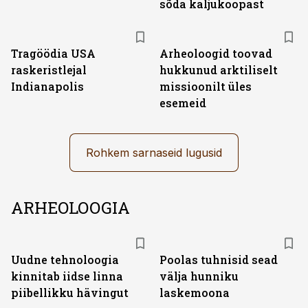
sõda kaljukoopast
Tragöödia USA
Arheoloogid toovad
raskeristlejal
hukkunud arktiliselt
Indianapolis
missioonilt üles
esemeid
Rohkem sarnaseid lugusid
ARHEOLOOGIA
Uudne tehnoloogia
Poolas tuhnisid sead
kinnitab iidse linna
välja hunniku
piibellikku hävingut
laskemoona