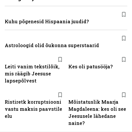
Kuhu põgenesid Hispaania juudid?
Astroloogid olid õukonna superstaarid
Leiti vanim tekstilõik,
Kes oli patusööja?
mis räägib Jeesuse
lapsepõlvest
Ristiretk korruptsiooni
Mõistatuslik Maarja
vastu maksis paavstile
Magdaleena: kes oli see
elu
Jeesusele lähedane
naine?