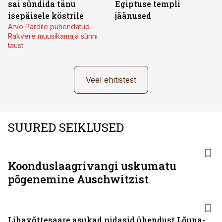
sai sündida tänu
Egiptuse templi
isepäisele köstrile
jäänused
Arvo Pärdile pühendatud
Rakvere muusikamaja sünni
taust
Veel ehitistest
SUURED SEIKLUSED
Koonduslaagrivangi uskumatu
põgenemine Auschwitzist
Lihavõttesaare asukad pidasid ühendust Lõuna-