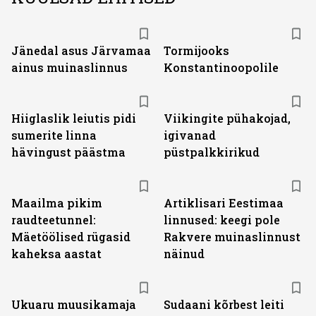
Jänedal asus Järvamaa
Tormijooks
ainus muinaslinnus
Konstantinoopolile
Hiiglaslik leiutis pidi
Viikingite pühakojad,
sumerite linna
igivanad
hävingust päästma
püstpalkkirikud
Maailma pikim
Artiklisari Eestimaa
raudteetunnel:
linnused: keegi pole
Mäetöölised rügasid
Rakvere muinaslinnust
kaheksa aastat
näinud
Ukuaru muusikamaja
Sudaani kõrbest leiti