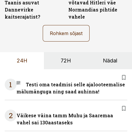
Taanis asuvat
võtavad Hitleri väe
Dannevirke
Normandias pihtide
kaitserajatist?
vahele
Rohkem sõjast
24H
72H
Nädal
1
Testi oma teadmisi selle ajalooteemalise
mälumänguga ning saad auhinna!
2
Väikese väina tamm Muhu ja Saaremaa
vahel sai 130aastaseks