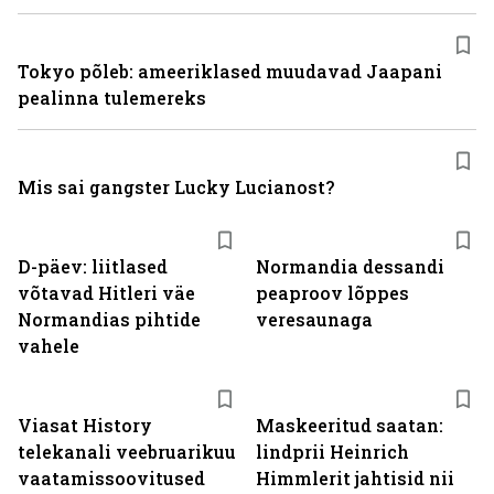
Tokyo põleb: ameeriklased muudavad Jaapani
pealinna tulemereks
Mis sai gangster Lucky Lucianost?
D-päev: liitlased
Normandia dessandi
võtavad Hitleri väe
peaproov lõppes
Normandias pihtide
veresaunaga
vahele
ST
Viasat History
Maskeeritud saatan:
telekanali veebruarikuu
lindprii Heinrich
vaatamissoovitused
Himmlerit jahtisid nii