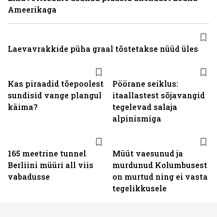
Ameerikaga
Laevavrakkide püha graal tõstetakse nüüd üles
Kas piraadid tõepoolest
Pöörane seiklus:
sundisid vange plangul
itaallastest sõjavangid
käima?
tegelevad salaja
alpinismiga
165 meetrine tunnel
Müüt vaesunud ja
Berliini müüri all viis
murdunud Kolumbusest
vabadusse
on murtud ning ei vasta
tegelikkusele