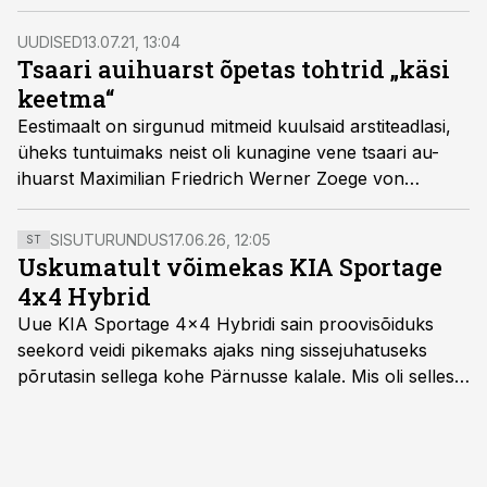
meeldivam protseduur. Tänane sünnipäevalaps Harry
Andreas Kull oli esimene eesti rahvusest teadlane, kes
UUDISED
13.07.21, 13:04
pühendus kudede uurimisele ehk histoloogiale.
Tsaari auihuarst õpetas tohtrid „käsi
keetma“
Eestimaalt on sirgunud mitmeid kuulsaid arstiteadlasi,
üheks tuntuimaks neist oli kunagine vene tsaari au-
ihuarst Maximilian Friedrich Werner Zoege von
Manteuffel, kes sündis 13. juulil 1857. aastal Määri
mõisahärra perre.
SISUTURUNDUS
17.06.26, 12:05
ST
Uskumatult võimekas KIA Sportage
4x4 Hybrid
Uue KIA Sportage 4x4 Hybridi sain proovisõiduks
seekord veidi pikemaks ajaks ning sissejuhatuseks
põrutasin sellega kohe Pärnusse kalale. Mis oli selles
autos head ja millised olid vead saab teada, kui lugeda
läbi järgnev lugu.