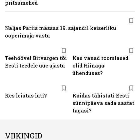
pritsumehed
Näljas Pariis mässas 19. sajandil keiserliku
ooperimaja vastu
Teehöövel Bitvargen tõi
Kas vanad roomlased
Eesti teedele uue ajastu
olid Hiinaga
ühenduses?
Kes leiutas luti?
Kuidas tähistati Eesti
sünnipäeva sada aastat
tagasi?
VIIKINGID