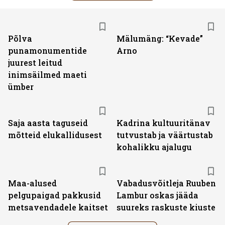
Põlva
Mälumäng: “Kevade”
punamonumentide
Arno
juurest leitud
inimsäilmed maeti
ümber
Saja aasta taguseid
Kadrina kultuuritänav
mõtteid elukallidusest
tutvustab ja väärtustab
kohalikku ajalugu
Maa-alused
Vabadusvõitleja Ruuben
pelgupaigad pakkusid
Lambur oskas jääda
metsavendadele kaitset
suureks raskuste kiuste