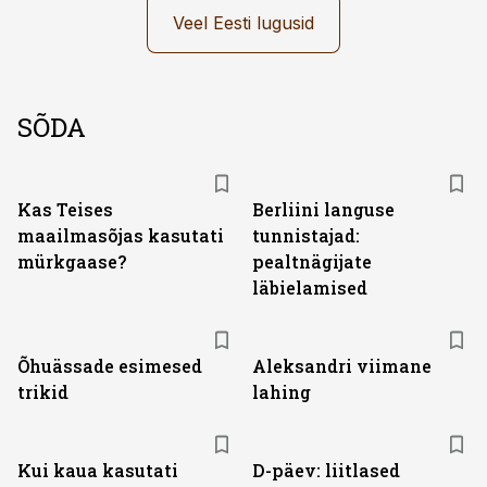
Veel Eesti lugusid
SÕDA
Kas Teises
Berliini languse
maailmasõjas kasutati
tunnistajad:
mürkgaase?
pealtnägijate
läbielamised
Õhuässade esimesed
Aleksandri viimane
trikid
lahing
Kui kaua kasutati
D-päev: liitlased