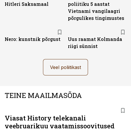
Hitleri Saksamaal
poliitiku 5 aastat
Vietnami vangilaagri
põrgulikes tingimustes
Nero: kunstnik põrgust
Uus raamat Kolmanda
riigi sünnist
Veel poliitikast
TEINE MAAILMASÕDA
ST
Viasat History telekanali
veebruarikuu vaatamissoovitused