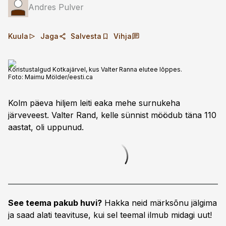
Andres Pulver
Kuula
Jaga
Salvesta
Vihja
Koristustalgud Kotkajärvel, kus Valter Ranna elutee lõppes.
Foto:
Maimu Mölder/eesti.ca
Kolm päeva hiljem leiti eaka mehe surnukeha
järveveest. Valter Rand, kelle sünnist möödub täna 110
aastat, oli uppunud.
See teema pakub huvi?
Hakka neid märksõnu jälgima
ja saad alati teavituse, kui sel teemal ilmub midagi uut!