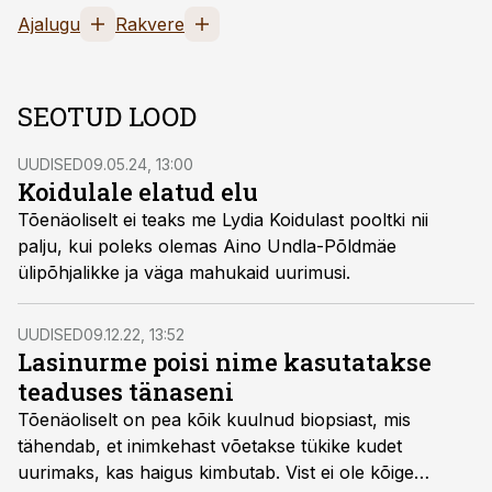
Ajalugu
Rakvere
SEOTUD LOOD
UUDISED
09.05.24, 13:00
Koidulale elatud elu
Tõenäoliselt ei teaks me Lydia Koidulast pooltki nii
palju, kui poleks olemas Aino Undla-Põldmäe
ülipõhjalikke ja väga mahukaid uurimusi.
UUDISED
09.12.22, 13:52
Lasinurme poisi nime kasutatakse
teaduses tänaseni
Tõenäoliselt on pea kõik kuulnud biopsiast, mis
tähendab, et inimkehast võetakse tükike kudet
uurimaks, kas haigus kimbutab. Vist ei ole kõige