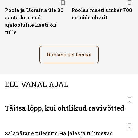
Poola ja Ukraina üle 80
Poolas maeti ümber 700
aasta kestnud
natside ohvrit
ajalootülile lisati õli
tulle
Rohkem sel teemal
ELU VANAL AJAL
Täitsa lõpp, kui ohtlikud ravivõtted
Salapärane tulesurm Haljalas ja tülitsevad