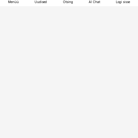
Menüü
Uudised
Otsing
AI Chat
Logi sisse
Vana-Lõuna 39/1, 19094 Tallinn
(+372) 667 0111
tellimiskeskus@aripaev.ee
Telli Imeline Ajalugu
Uudiskiri
Reklaam
Firmast
Sisu kasutamisõigused
Ajakirjaniku
eetikakoodeks
Üldtingimused
Privaatsustingimused
Küpsiste poliitika
KKK
Eesti Meediaettevõtete
Eelistuste haldamine
Liit