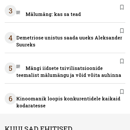
3
Mälumäng: kas sa tead
4
Demetriose unistus saada uueks Aleksander
Suureks
5
Mängi iidsete tsivilisatsioonide
teemalist mälumängu ja võid võita auhinna
6
Kinoomanik loopis konkurentidele kaikaid
kodaratesse
KUULSAD EHITISED