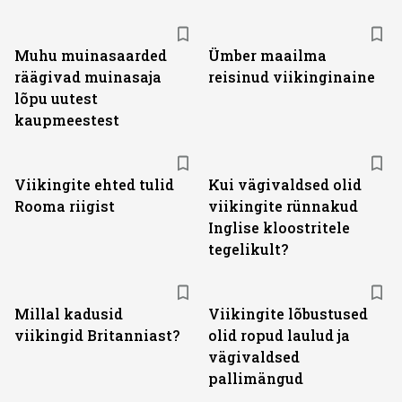
Muhu muinasaarded
Ümber maailma
räägivad muinasaja
reisinud viikinginaine
lõpu uutest
kaupmeestest
Viikingite ehted tulid
Kui vägivaldsed olid
Rooma riigist
viikingite rünnakud
Inglise kloostritele
tegelikult?
Millal kadusid
Viikingite lõbustused
viikingid Britanniast?
olid ropud laulud ja
vägivaldsed
pallimängud