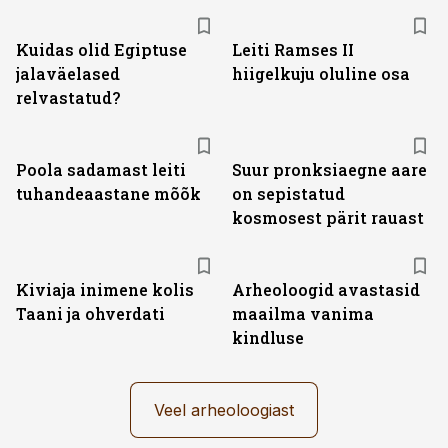
Kuidas olid Egiptuse
Leiti Ramses II
jalaväelased
hiigelkuju oluline osa
relvastatud?
Poola sadamast leiti
Suur pronksiaegne aare
tuhandeaastane mõõk
on sepistatud
kosmosest pärit rauast
Kiviaja inimene kolis
Arheoloogid avastasid
Taani ja ohverdati
maailma vanima
kindluse
Veel arheoloogiast