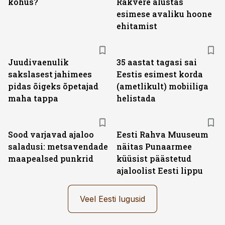
kohus?
Rakvere alustas
esimese avaliku hoone
ehitamist
Juudivaenulik
35 aastat tagasi sai
sakslasest jahimees
Eestis esimest korda
pidas õigeks õpetajad
(ametlikult) mobiiliga
maha tappa
helistada
Sood varjavad ajaloo
Eesti Rahva Muuseum
saladusi: metsavendade
näitas Punaarmee
maapealsed punkrid
küüsist päästetud
ajaloolist Eesti lippu
Veel Eesti lugusid