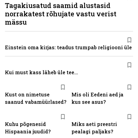
Tagakiusatud saamid alustasid
norrakatest rõhujate vastu verist
mässu
Einstein oma kirjas: teadus trumpab religiooni üle
Kui must kass läheb üle tee...
Kust on nimetuse
Mis oli Eedeni aed ja
saanud vabamüürlased?
kus see asus?
Kuhu põgenesid
Miks aeti preestri
Hispaania juudid?
pealagi paljaks?