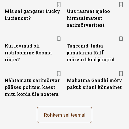
Mis sai gangster Lucky
Uus raamat ajaloo
Lucianost?
hirmsaimatest
sarimõrvaritest
Kui levinud oli
Tugeenid, India
ristilöömine Rooma
jumalanna KālĪ
riigis?
mõrvarlikud jüngrid
Nähtamatu sarimõrvar
Mahatma Gandhi mõrv
pääses politsei käest
pakub siiani kõneainet
mitu korda üle noatera
Rohkem sel teemal