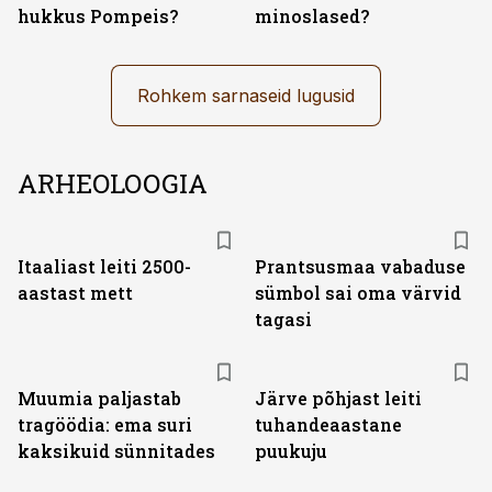
hukkus Pompeis?
minoslased?
Rohkem sarnaseid lugusid
ARHEOLOOGIA
Itaaliast leiti 2500-
Prantsusmaa vabaduse
aastast mett
sümbol sai oma värvid
tagasi
Muumia paljastab
Järve põhjast leiti
tragöödia: ema suri
tuhandeaastane
kaksikuid sünnitades
puukuju
ST