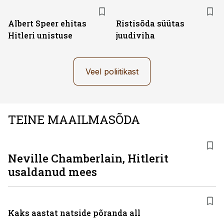
Albert Speer ehitas
Ristisõda süütas
Hitleri unistuse
juudiviha
Veel poliitikast
TEINE MAAILMASÕDA
Neville Chamberlain, Hitlerit
usaldanud mees
Kaks aastat natside põranda all