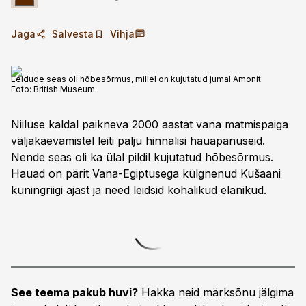
Jaga
Salvesta
Vihja
Leidude seas oli hõbesõrmus, millel on kujutatud jumal Amonit.
Foto:
British Museum
Niiluse kaldal ­paikneva 2000 aastat vana matmispaiga
väljakaevamistel leiti palju hinnalisi hauapanuseid.
Nende seas oli ka ülal pildil kujutatud hõbesõrmus.
Hauad on pärit ­Vana-Egiptusega külgnenud ­Kušaani
kuningriigi ajast ja need leidsid kohalikud elanikud.
See teema pakub huvi?
Hakka neid märksõnu jälgima