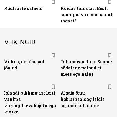
Kuulsuste salaelu
Kuidas tähistati Eesti
sünnipäeva sada aastat
tagasi?
VIIKINGID
Viikingite lõbusad
Tuhandeaastane Soome
jõulud
sõdalane polnud ei
mees ega naine
Islandi pikkmajast leiti
Algaja õnn:
vanima
hobiarheoloog leidis
viikingilaevakujutisega
sajandi kuldaarde
kivike