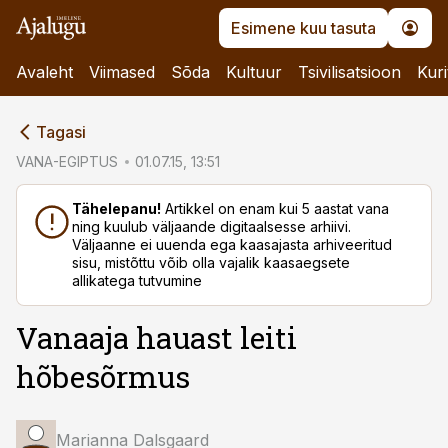
Esimene kuu tasuta
Avaleht
Viimased
Sõda
Kultuur
Tsivilisatsioon
Kuri
cebook
Tagasi
Twitter)
VANA-EGIPTUS
01.07.15, 13:51
kedIn
Tähelepanu!
Artikkel on enam kui 5 aastat vana
ning kuulub väljaande digitaalsesse arhiivi.
ail
Väljaanne ei uuenda ega kaasajasta arhiveeritud
sisu, mistõttu võib olla vajalik kaasaegsete
k
allikatega tutvumine
Vanaaja hauast leiti
hõbesõrmus
Marianna Dalsgaard