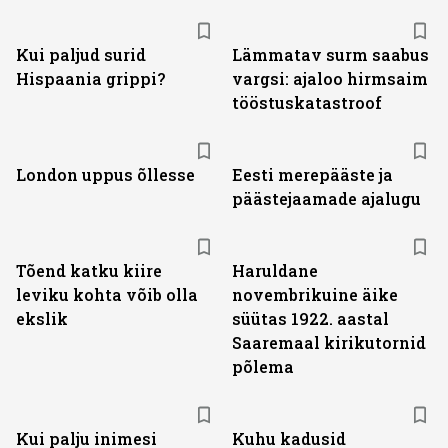
Kui paljud surid
Lämmatav surm saabus
Hispaania grippi?
vargsi: ajaloo hirmsaim
tööstuskatastroof
London uppus õllesse
Eesti merepääste ja
päästejaamade ajalugu
Tõend katku kiire
Haruldane
leviku kohta võib olla
novembrikuine äike
ekslik
süütas 1922. aastal
Saaremaal kirikutornid
põlema
Kui palju inimesi
Kuhu kadusid