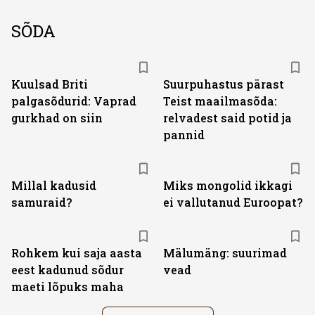
SÕDA
Kuulsad Briti
Suurpuhastus pärast
palgasõdurid: Vaprad
Teist maailmasõda:
gurkhad on siin
relvadest said potid ja
pannid
Millal kadusid
Miks mongolid ikkagi
samuraid?
ei vallutanud Euroopat?
Rohkem kui saja aasta
Mälumäng: suurimad
eest kadunud sõdur
vead
maeti lõpuks maha