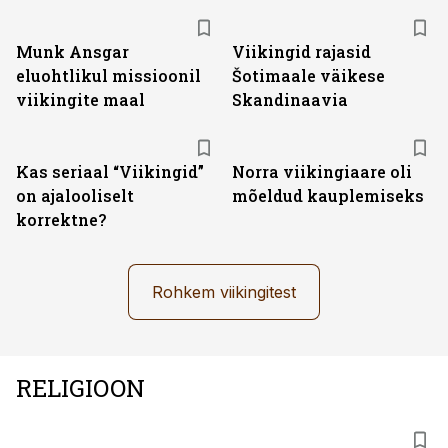
Munk Ansgar
Viikingid rajasid
eluohtlikul missioonil
Šotimaale väikese
viikingite maal
Skandinaavia
Kas seriaal “Viikingid”
Norra viikingiaare oli
on ajalooliselt
mõeldud kauplemiseks
korrektne?
Rohkem viikingitest
RELIGIOON