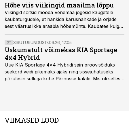
Hõbe viis viikingid maailma lõppu
Viikingid sõitsid mööda Venemaa jõgesid kaugetele
kaubaturgudele, et hankida karusnahkade ja orjade
eest väärtuslikke araabia hõbemünte. Kaubatee kulges
Eesti ranniku kaudu.
SISUTURUNDUS
17.06.26, 12:05
ST
Uskumatult võimekas KIA Sportage
4x4 Hybrid
Uue KIA Sportage 4x4 Hybridi sain proovisõiduks
seekord veidi pikemaks ajaks ning sissejuhatuseks
põrutasin sellega kohe Pärnusse kalale. Mis oli selles
autos head ja millised olid vead saab teada, kui lugeda
läbi järgnev lugu.
VIIMASED LOOD