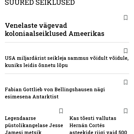
SUURED SEIKLUSED
Venelaste vägevad
koloniaalseiklused Ameerikas
USA miljardärist seikleja sammus võidult võidule,
kuniks leidis õnnetu lõpu
Fabian Gottlieb von Bellingshausen nägi
esimesena Antarktist
Legendaarse
Kas tõesti vallutas
püstolikangelase Jesse
Hernán Cortés
Jamesi metsik
asteekide riigi vaid 500