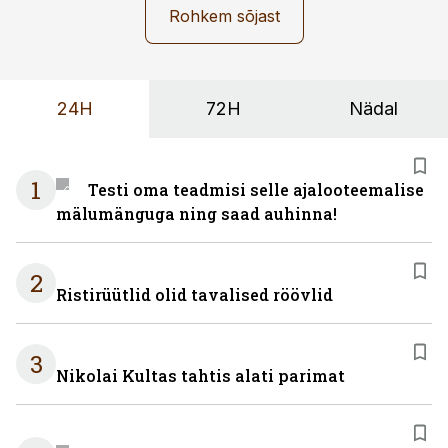
Rohkem sõjast
24H
72H
Nädal
1
Testi oma teadmisi selle ajalooteemalise
mälumänguga ning saad auhinna!
2
Ristirüütlid olid tavalised röövlid
3
Nikolai Kultas tahtis alati parimat