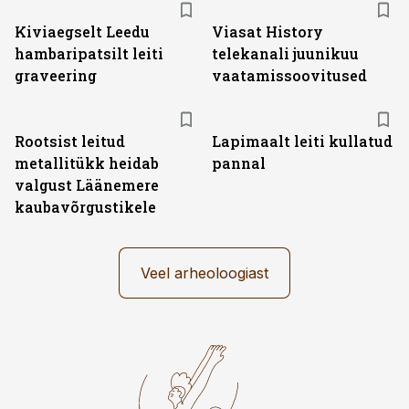
Kiviaegselt Leedu
Viasat History
hambaripatsilt leiti
telekanali juunikuu
graveering
vaatamissoovitused
Rootsist leitud
Lapimaalt leiti kullatud
metallitükk heidab
pannal
valgust Läänemere
kaubavõrgustikele
Veel arheoloogiast