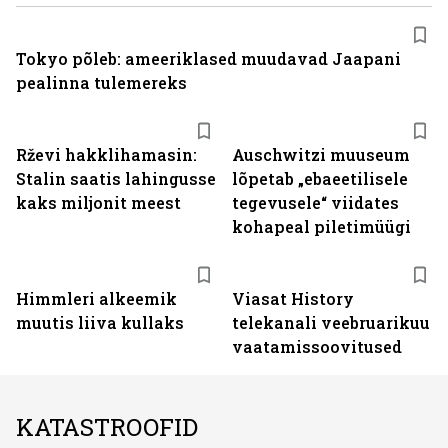
Tokyo põleb: ameeriklased muudavad Jaapani
pealinna tulemereks
Rževi hakklihamasin:
Auschwitzi muuseum
Stalin saatis lahingusse
lõpetab „ebaeetilisele
kaks miljonit meest
tegevusele“ viidates
kohapeal piletimüügi
ST
Himmleri alkeemik
Viasat History
muutis liiva kullaks
telekanali veebruarikuu
vaatamissoovitused
KATASTROOFID