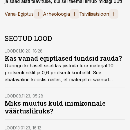
ja saad alati teavituse, kui sel teemal ilmub midagi uut!
Vana-Egiptus
Arheoloogia
Tsivilisatsioon
SEOTUD LOOD
LOOD
01.10.20, 18:28
Kas vanad egiptlased tundsid rauda?
Uuringu kohaselt sisaldas pistoda tera materjal 10
protsenti niklit ja 0,6 protsenti koobaltit. See
ebatavaline koostis näitas, et materjal ei saanud
pärineda Maalt.
LOOD
08.11.23, 05:28
Miks muutus kuld inimkonnale
väärtuslikuks?
LOOD
13.01.23, 16:12