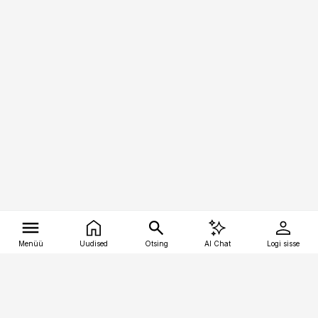
Menüü
Uudised
Otsing
AI Chat
Logi sisse
Vana-Lõuna 39/1, 19094 Tallinn