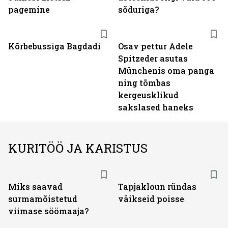
pagemine
sõduriga?
Kõrbebussiga Bagdadi
Osav pettur Adele
Spitzeder asutas
Münchenis oma panga
ning tõmbas
kergeusklikud
sakslased haneks
KURITÖÖ JA KARISTUS
Miks saavad
Tapjakloun ründas
surmamõistetud
väikseid poisse
viimase söömaaja?