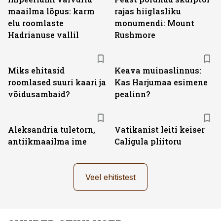
maailma lõpus: karm
rajas hiiglasliku
elu roomlaste
monumendi: Mount
Hadrianuse vallil
Rushmore
Miks ehitasid
Keava muinaslinnus:
roomlased suuri kaari ja
Kas Harjumaa esimene
võidusambaid?
pealinn?
Aleksandria tuletorn,
Vatikanist leiti keiser
antiikmaailma ime
Caligula pliitoru
Veel ehitistest