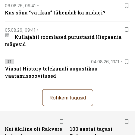
06.08.26, 09:41
Kas sõna “vatikan” tähendab ka midagi?
05.08.26, 09:41
Kullajahil roomlased purustasid Hispaania
mägesid
04.08.26, 13:11
ST
Viasat History telekanali augustikuu
vaatamissoovitused
Rohkem lugusid
Kui äkiline oli Rakvere
100 aastat tagasi: