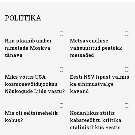
POLIITIKA
Riia plaanib ümber
Metsavendluse
nimetada Moskva
väheuuritud peatükk:
tänava
metsaõed
Miks võitis USA
Eesti NSV lipust valmis
kosmosevõidujooksu
ka sinimustvalge
Nõukogude Liidu vastu?
kavand
Mis oli seltsimehelik
Kodanlikus stiilis
kohus?
kabareeõhtu kriitika
stalinistlikus Eestis