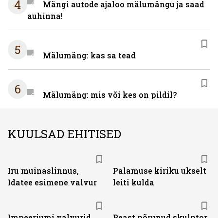
4
Mängi autode ajaloo mälumängu ja saad
auhinna!
5
Mälumäng: kas sa tead
6
Mälumäng: mis või kes on pildil?
KUULSAD EHITISED
Iru muinaslinnus,
Palamuse kiriku ukselt
Idatee esimene valvur
leiti kulda
Impeeriumi valvurid
Peast põrunud skulptor