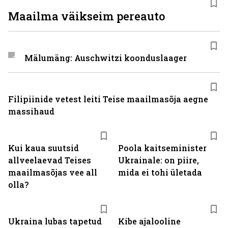
Maailma väikseim pereauto
Mälumäng: Auschwitzi koonduslaager
Filipiinide vetest leiti Teise maailmasõja aegne
massihaud
Kui kaua suutsid
Poola kaitseminister
allveelaevad Teises
Ukrainale: on piire,
maailmasõjas vee all
mida ei tohi ületada
olla?
Ukraina lubas tapetud
Kibe ajalooline