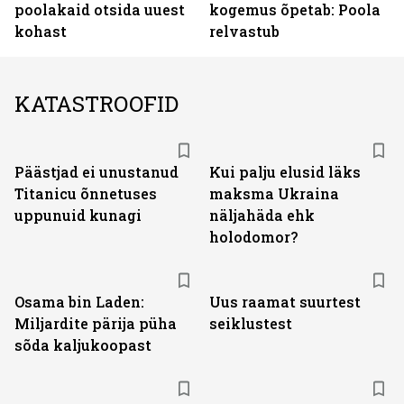
poolakaid otsida uuest
kogemus õpetab: Poola
kohast
relvastub
KATASTROOFID
Päästjad ei unustanud
Kui palju elusid läks
Titanicu õnnetuses
maksma Ukraina
uppunuid kunagi
näljahäda ehk
holodomor?
Osama bin Laden:
Uus raamat suurtest
Miljardite pärija püha
seiklustest
sõda kaljukoopast