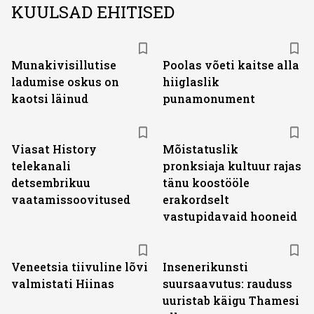
KUULSAD EHITISED
Munakivisillutise
Poolas võeti kaitse alla
ladumise oskus on
hiiglaslik
kaotsi läinud
punamonument
ST
Viasat History
Mõistatuslik
telekanali
pronksiaja kultuur rajas
detsembrikuu
tänu koostööle
vaatamissoovitused
erakordselt
vastupidavaid hooneid
Veneetsia tiivuline lõvi
Insenerikunsti
valmistati Hiinas
suursaavutus: rauduss
uuristab käigu Thamesi