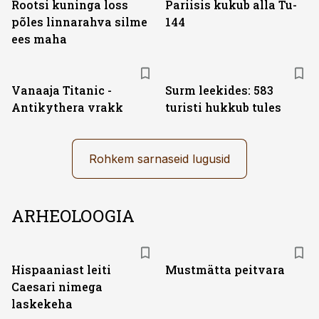
Rootsi kuninga loss
Pariisis kukub alla Tu-
põles linnarahva silme
144
ees maha
Vanaaja Titanic -
Surm leekides: 583
Antikythera vrakk
turisti hukkub tules
Rohkem sarnaseid lugusid
ARHEOLOOGIA
Hispaaniast leiti
Mustmätta peitvara
Caesari nimega
laskekeha