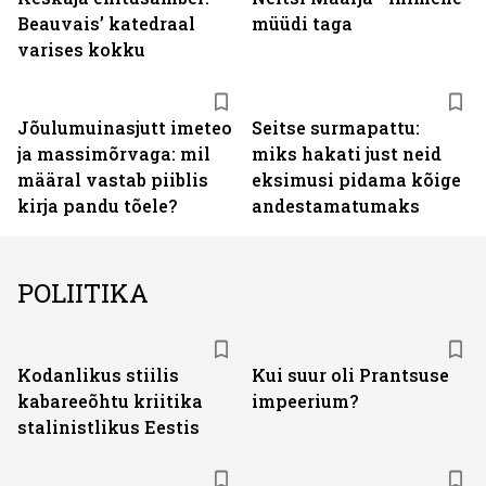
Beauvais’ katedraal
müüdi taga
varises kokku
Jõulumuinasjutt imeteo
Seitse surmapattu:
ja massimõrvaga: mil
miks hakati just neid
määral vastab piiblis
eksimusi pidama kõige
kirja pandu tõele?
andestamatumaks
POLIITIKA
Kodanlikus stiilis
Kui suur oli Prantsuse
kabareeõhtu kriitika
impeerium?
stalinistlikus Eestis