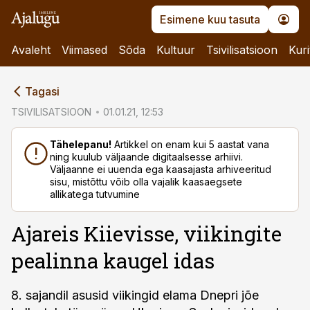
Esimene kuu tasuta
Avaleht
Viimased
Sõda
Kultuur
Tsivilisatsioon
Kuri
cebook
Tagasi
Twitter)
TSIVILISATSIOON
01.01.21, 12:53
kedIn
Tähelepanu!
Artikkel on enam kui 5 aastat vana
ning kuulub väljaande digitaalsesse arhiivi.
ail
Väljaanne ei uuenda ega kaasajasta arhiveeritud
sisu, mistõttu võib olla vajalik kaasaegsete
k
allikatega tutvumine
Ajareis Kiievisse, viikingite
pealinna kaugel idas
8. sajandil asusid viikingid elama Dnepri jõe