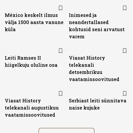
México keskelt ilmus
Inimesed ja
välja 1500 aasta vanune
neandertallased
küla
kohtusid seni arvatust
varem
ST
Leiti Ramses II
Viasat History
hiigelkuju oluline osa
telekanali
detsembrikuu
vaatamissoovitused
ST
Viasat History
Serbiast leiti sünnitava
telekanali augustikuu
naise kujuke
vaatamissoovitused