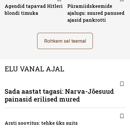
Agendid tapavad Hitleri
Püramiidskeemide
blondi timuka
ajalugu: suured panused
ajasid pankrotti
Rohkem sel teemal
ELU VANAL AJAL
Sada aastat tagasi: Narva-Jõesuud
painasid erilised mured
Arsti soovitus: tehke üks suits