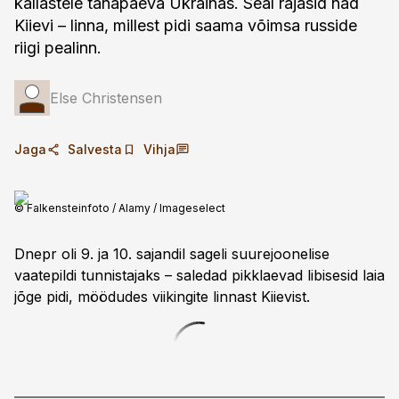
kallastele tänapäeva Ukrainas. Seal rajasid nad
Kiievi – linna, millest pidi saama võimsa russide
riigi pealinn.
Else Christensen
Jaga
Salvesta
Vihja
© Falkensteinfoto / Alamy / Imageselect
Dnepr oli 9. ja 10. sajandil sageli suurejoonelise
vaatepildi tunnistajaks – saledad pikklaevad libisesid laia
jõge pidi, möödudes viikingite linnast Kiievist.