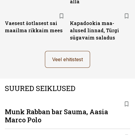
alla
Vaesest šotlasest sai
Kapadookia maa-
maailma rikkaim mees
alused linnad, Türgi
sügavaim saladus
Veel ehitistest
SUURED SEIKLUSED
Munk Rabban bar Sauma, Aasia
Marco Polo