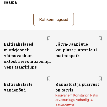
saama
Rohkem lugusid
Baltisakslased
Järva-Jaani uue
murdejoonel:
kaupluse juurest leiti
võimuvaakum
matmispaik
oktoobrirevolutsioonijärgses
Vene tsaaririigis
Baltisakslaste
Kannatust ja püsivust
vandenõud
on tarvis
Riigivanem Konstantin Pätsi
arvamuslugu vabariigi 4.
aastapäeval