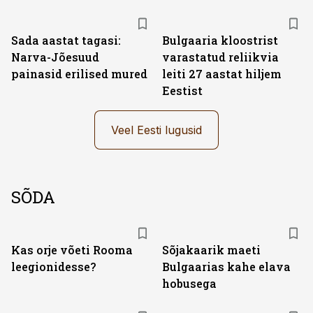
Sada aastat tagasi:
Bulgaaria kloostrist
Narva-Jõesuud
varastatud reliikvia
painasid erilised mured
leiti 27 aastat hiljem
Eestist
Veel Eesti lugusid
SÕDA
Kas orje võeti Rooma
Sõjakaarik maeti
leegionidesse?
Bulgaarias kahe elava
hobusega