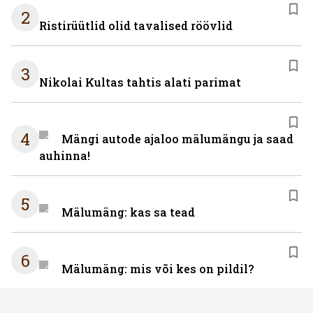
2
Ristirüütlid olid tavalised röövlid
3
Nikolai Kultas tahtis alati parimat
4
Mängi autode ajaloo mälumängu ja saad
auhinna!
5
Mälumäng: kas sa tead
6
Mälumäng: mis või kes on pildil?