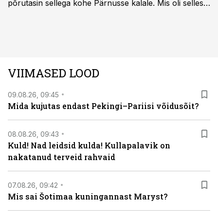
põrutasin sellega kohe Pärnusse kalale. Mis oli selles
autos head ja millised olid vead saab teada, kui lugeda
läbi järgnev lugu.
VIIMASED LOOD
09.08.26, 09:45
Mida kujutas endast Pekingi–Pariisi võidusõit?
08.08.26, 09:43
Kuld! Nad leidsid kulda! Kullapalavik on
nakatanud terveid rahvaid
07.08.26, 09:42
Mis sai Šotimaa kuningannast Maryst?