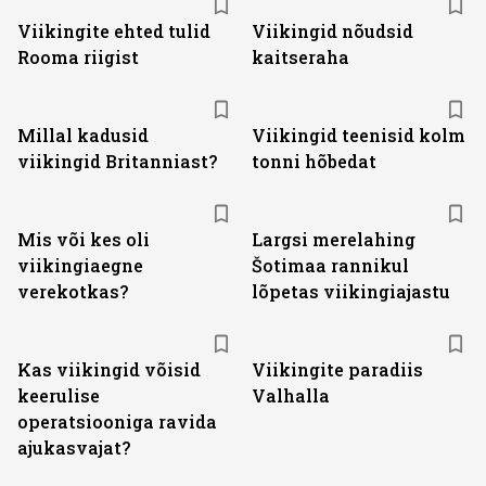
Viikingite ehted tulid
Viikingid nõudsid
Rooma riigist
kaitseraha
Millal kadusid
Viikingid teenisid kolm
viikingid Britanniast?
tonni hõbedat
Mis või kes oli
Largsi merelahing
viikingiaegne
Šotimaa rannikul
verekotkas?
lõpetas viikingiajastu
Kas viikingid võisid
Viikingite paradiis
keerulise
Valhalla
operatsiooniga ravida
ajukasvajat?