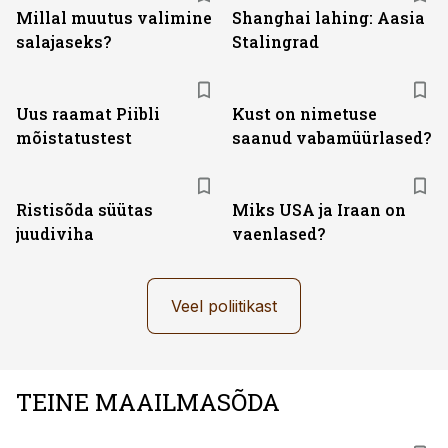
Millal muutus valimine
Shanghai lahing: Aasia
salajaseks?
Stalingrad
Uus raamat Piibli
Kust on nimetuse
mõistatustest
saanud vabamüürlased?
Ristisõda süütas
Miks USA ja Iraan on
juudiviha
vaenlased?
Veel poliitikast
TEINE MAAILMASÕDA