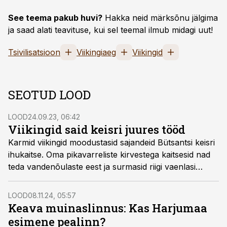
See teema pakub huvi?
Hakka neid märksõnu jälgima
ja saad alati teavituse, kui sel teemal ilmub midagi uut!
Tsivilisatsioon
Viikingiaeg
Viikingid
SEOTUD LOOD
LOOD
24.09.23, 06:42
Viikingid said keisri juures tööd
Karmid viikingid moodustasid sajandeid Bütsantsi keisri
ihukaitse. Oma pikavarreliste kirvestega kaitsesid nad
teda vandenõulaste eest ja surmasid riigi vaenlasi
lahinguväljal. Tänutäheks teenistuse eest nautisid nad
Konstantinoopoli suurlinnaelu ja rikkusi.
LOOD
08.11.24, 05:57
Keava muinaslinnus: Kas Harjumaa
esimene pealinn?