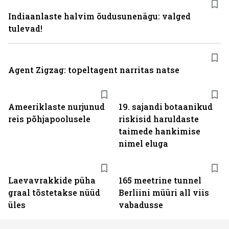
Indiaanlaste halvim õudusunenägu: valged
tulevad!
Agent Zigzag: topeltagent narritas natse
Ameeriklaste nurjunud
19. sajandi botaanikud
reis põhjapoolusele
riskisid haruldaste
taimede hankimise
nimel eluga
Laevavrakkide püha
165 meetrine tunnel
graal tõstetakse nüüd
Berliini müüri all viis
üles
vabadusse