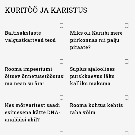
KURITÖÖ JA KARISTUS
Baltisakslaste
Miks oli Kariibi mere
valgustkartvad teod
piirkonnas nii palju
piraate?
Rooma impeeriumi
Suplus ajaloolises
õitsev õnnetusetööstus:
purskkaevus läks
ma nean su ära!
kalliks maksma
Kes mõrvaritest saadi
Rooma kohtus kehtis
esimesena kätte DNA-
raha võim
analüüsi abil?