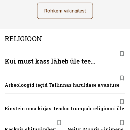
Rohkem viikingitest
RELIGIOON
Kui must kass läheb üle tee...
Arheoloogid tegid Tallinnas haruldase avastuse
Einstein oma kirjas: teadus trumpab religiooni üle
Keskaja ehitusämber:
Neitsi Maarja - inimene