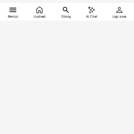
Menüü
Uudised
Otsing
AI Chat
Logi sisse
Vana-Lõuna 39/1, 19094 Tallinn
(+372) 667 0111
tellimiskeskus@aripaev.ee
Telli Imeline Ajalugu
Uudiskiri
Reklaam
Firmast
Sisu kasutamisõigused
Ajakirjaniku
eetikakoodeks
Üldtingimused
Privaatsustingimused
Küpsiste poliitika
KKK
Eesti Meediaettevõtete
Eelistuste haldamine