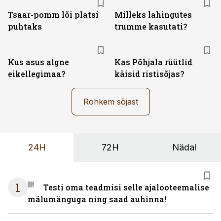
Tsaar-pomm lõi platsi
Milleks lahingutes
puhtaks
trumme kasutati?
Kus asus algne
Kas Põhjala rüütlid
eikellegimaa?
käisid ristisõjas?
Rohkem sõjast
24H
72H
Nädal
1
Testi oma teadmisi selle ajalooteemalise
mälumänguga ning saad auhinna!