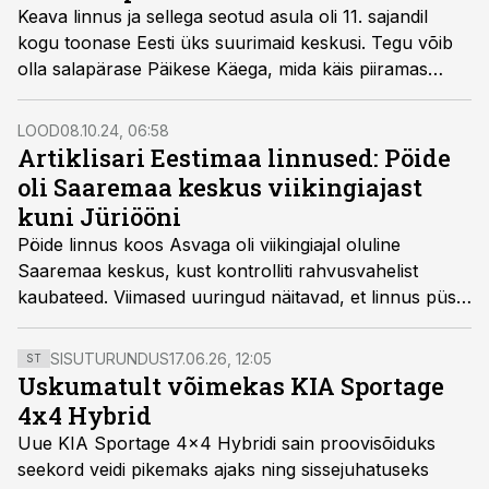
Keava linnus ja sellega seotud asula oli 11. sajandil
kogu toonase Eesti üks suurimaid keskusi. Tegu võib
olla salapärase Päikese Käega, mida käis piiramas
Kiievi suurvürst isiklikult.
LOOD
08.10.24, 06:58
Artiklisari Eestimaa linnused: Pöide
oli Saaremaa keskus viikingiajast
kuni Jüriööni
Pöide linnus koos Asvaga oli viikingiajal oluline
Saaremaa keskus, kust kontrolliti rahvusvahelist
kaubateed. Viimased uuringud näitavad, et linnus püsis
kasutuses Jüriöö ülestõsuni. Kas linnuse peremees
võis sellel ajal olla ka eesti soost ülikuperekond?
SISUTURUNDUS
17.06.26, 12:05
ST
Uskumatult võimekas KIA Sportage
4x4 Hybrid
Uue KIA Sportage 4x4 Hybridi sain proovisõiduks
seekord veidi pikemaks ajaks ning sissejuhatuseks