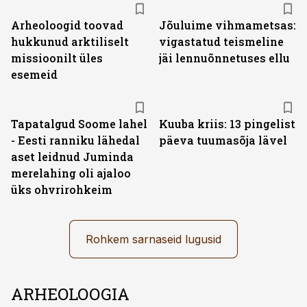
Arheoloogid toovad
Jõuluime vihmametsas:
hukkunud arktiliselt
vigastatud teismeline
missioonilt üles
jäi lennuõnnetuses ellu
esemeid
Tapatalgud Soome lahel
Kuuba kriis: 13 pingelist
- Eesti ranniku lähedal
päeva tuumasõja lävel
aset leidnud Juminda
merelahing oli ajaloo
üks ohvrirohkeim
Rohkem sarnaseid lugusid
ARHEOLOOGIA