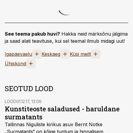
See teema pakub huvi?
Hakka neid märksõnu jälgima
ja saad alati teavituse, kui sel teemal ilmub midagi uut!
Igapäevaelu
Keskaeg
Küsi meilt
Ühiskond
SEOTUD LOOD
LOOD
01.12.17, 13:06
Kunstiteoste saladused - haruldane
surmatants
Tallinnas Niguliste kirikus asuv Bernt Notke
„Surmatants“ on kõige tuntum ja hinnalisem