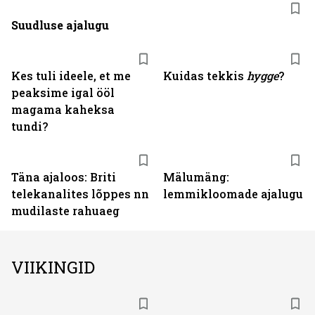
Suudluse ajalugu
Kes tuli ideele, et me
Kuidas tekkis
hygge
?
peaksime igal ööl
magama kaheksa
tundi?
Täna ajaloos: Briti
Mälumäng:
telekanalites lõppes nn
lemmikloomade ajalugu
mudilaste rahuaeg
VIIKINGID