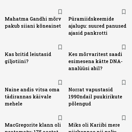
Mahatma Gandhi mõrv
Püramiidskeemide
pakub siiani kõneainet
ajalugu: suured panused
ajasid pankrotti
Kas britid leiutasid
Kes mõrvaritest saadi
giljotiini?
esimesena kätte DNA-
analüüsi abil?
Naine andis vitsa oma
Norrat vapustasid
tädirannas käivale
1990ndail puukirikute
mehele
põlengud
MacGregorite klann oli
Miks oli Kariibi mere
peatamatu: 175 aastat
piirkonnas nii palju