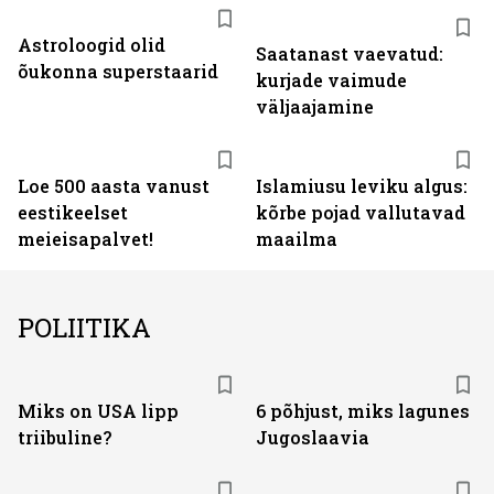
Astroloogid olid
Saatanast vaevatud:
õukonna superstaarid
kurjade vaimude
väljaajamine
Loe 500 aasta vanust
Islamiusu leviku algus:
eestikeelset
kõrbe pojad vallutavad
meieisapalvet!
maailma
POLIITIKA
Miks on USA lipp
6 põhjust, miks lagunes
triibuline?
Jugoslaavia