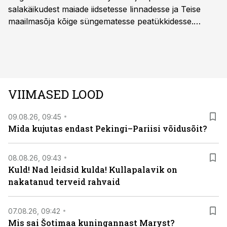
salakäikudest maiade iidsetesse linnadesse ja Teise
maailmasõja kõige süngematesse peatükkidesse.
Kuninglike dünastiate intriigid, värsked arheoloogilised
avastused ning seni nägemata kaadrid Kolmanda riigi
argielust avavad ajaloo tuntud sündmused täiesti uuest
vaatenurgast. Viasat History on saadaval kõikide Eesti
teleoperaatorite kaudu. Tutvu telekavaga:
VIIMASED LOOD
viasathistory.eu/ee
09.08.26, 09:45
Mida kujutas endast Pekingi–Pariisi võidusõit?
08.08.26, 09:43
Kuld! Nad leidsid kulda! Kullapalavik on
nakatanud terveid rahvaid
07.08.26, 09:42
Mis sai Šotimaa kuningannast Maryst?