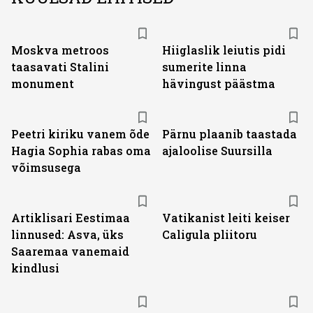
Moskva metroos
Hiiglaslik leiutis pidi
taasavati Stalini
sumerite linna
monument
hävingust päästma
Peetri kiriku vanem õde
Pärnu plaanib taastada
Hagia Sophia rabas oma
ajaloolise Suursilla
võimsusega
Artiklisari Eestimaa
Vatikanist leiti keiser
linnused: Asva, üks
Caligula pliitoru
Saaremaa vanemaid
kindlusi