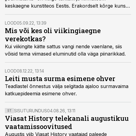
keskaegne kunstiteos Eestis. Erakordselt kõrge kunsti­
tasemega töö on kogu maailmas ainus säilinud,
lõuendile maalitud keskaegne surmatants.
LOOD
05.09.22, 13:39
Mitmekümne figuuriga maalist on säilinud aga ainult
Mis või kes oli viikingiaegne
7,5meetrine algustükk.
verekotkas?
Kui viikingite kätte sattus vangi nende vaenlane, siis
võisid tema viimased eluminutid olla väga piinarikkad.
LOOD
08.12.22, 13:14
Leiti musta surma esimene ohver
Teadlastel õnnestus välja selgitada ajaloo surmavaima
katkuepideemia esimene ohver.
SISUTURUNDUS
04.08.26, 13:11
ST
Viasat History telekanali augustikuu
vaatamissoovitused
Augustis viib Viasat History vaatajad paleede