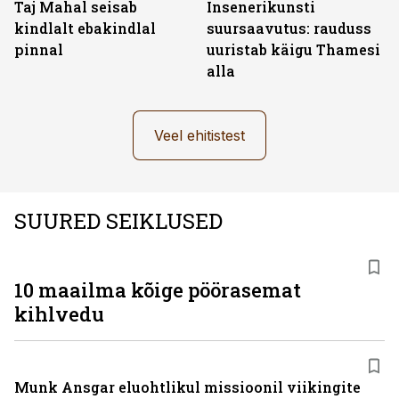
Taj Mahal seisab
Insenerikunsti
kindlalt ebakindlal
suursaavutus: rauduss
pinnal
uuristab käigu Thamesi
alla
Veel ehitistest
SUURED SEIKLUSED
10 maailma kõige pöörasemat
kihlvedu
Munk Ansgar eluohtlikul missioonil viikingite