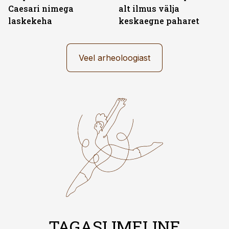
Caesari nimega
alt ilmus välja
laskekeha
keskaegne paharet
Veel arheoloogiast
TAGASI IMELINE