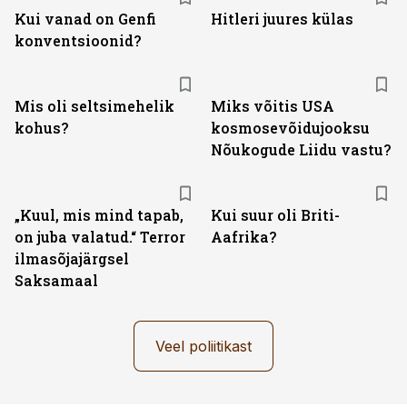
Kui vanad on Genfi
Hitleri juures külas
konventsioonid?
Mis oli seltsimehelik
Miks võitis USA
kohus?
kosmosevõidujooksu
Nõukogude Liidu vastu?
„Kuul, mis mind tapab,
Kui suur oli Briti-
on juba valatud.“ Terror
Aafrika?
ilmasõjajärgsel
Saksamaal
Veel poliitikast