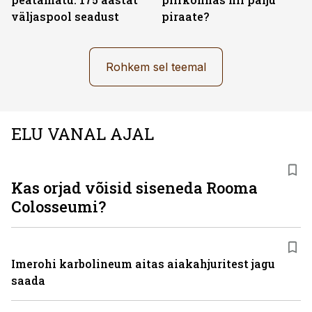
väljas­pool seadust
piraate?
Rohkem sel teemal
ELU VANAL AJAL
Kas orjad võisid siseneda Rooma
Colosseumi?
Imerohi karbolineum aitas aiakahjuritest jagu
saada