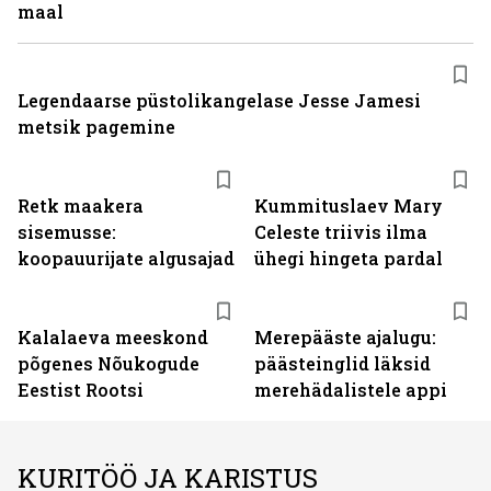
maal
Legendaarse püstolikangelase Jesse Jamesi
metsik pagemine
Retk maakera
Kummituslaev Mary
sisemusse:
Celeste triivis ilma
koopauurijate algusajad
ühegi hingeta pardal
Kalalaeva meeskond
Merepääste ajalugu:
põgenes Nõukogude
päästeinglid läksid
Eestist Rootsi
merehädalistele appi
KURITÖÖ JA KARISTUS