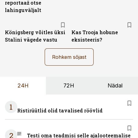
reportaaž otse
lahinguväljalt
Königsberg võitles üksi
Kas Trooja hobune
Stalini vägede vastu
eksisteeris?
Rohkem sõjast
24H
72H
Nädal
1
Ristirüütlid olid tavalised röövlid
2
Testi oma teadmisi selle ajalooteemalise