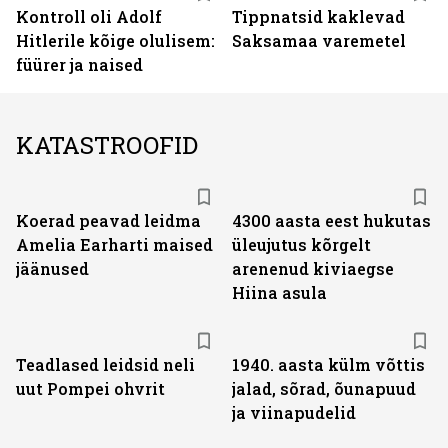
Kontroll oli Adolf
Tippnatsid kaklevad
Hitlerile kõige olulisem:
Saksamaa varemetel
füürer ja naised
KATASTROOFID
Koerad peavad leidma
4300 aasta eest hukutas
Amelia Earharti maised
üleujutus kõrgelt
jäänused
arenenud kiviaegse
Hiina asula
Teadlased leidsid neli
1940. aasta külm võttis
uut Pompei ohvrit
jalad, sõrad, õunapuud
ja viinapudelid