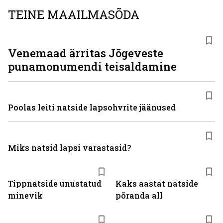
TEINE MAAILMASÕDA
Venemaad ärritas Jõgeveste
punamonumendi teisaldamine
Poolas leiti natside lapsohvrite jäänused
Miks natsid lapsi varastasid?
Tippnatside unustatud
Kaks aastat natside
minevik
põranda all