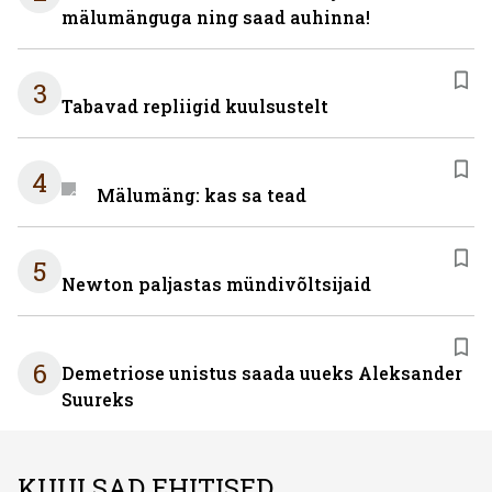
mälumänguga ning saad auhinna!
3
Tabavad repliigid kuulsustelt
4
Mälumäng: kas sa tead
5
Newton paljastas mündivõltsijaid
6
Demetriose unistus saada uueks Aleksander
Suureks
KUULSAD EHITISED