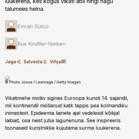
luukerena, kes kogus vikati abil hingi nagu
talumees heina.
Emrah Sütcü
Bue Kindtler-Nielsen
Jaga
Salvesta
Vihja
© Photo Josse / Leemage / Getty Images
Vikatimehe motiiv sigines Euroopa kunsti 14. sajandil,
mil kontinendil möllanud katk tappis pea kolmandiku
inimestest. Epideemia lainete ajal vedelesid kõikjal
laibad, osa neist juba lagunenuna. See inspireeris
toonaseid kunstnikke kujutama surma luu­kerena.