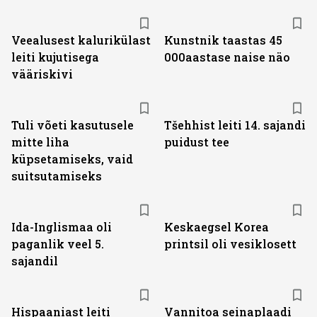
Veealusest kalurikülast
Kunstnik taastas 45
leiti kujutisega
000aastase naise näo
vääriskivi
Tuli võeti kasutusele
Tšehhist leiti 14. sajandi
mitte liha
puidust tee
küpsetamiseks, vaid
suitsutamiseks
Ida-Inglismaa oli
Keskaegsel Korea
paganlik veel 5.
printsil oli vesiklosett
sajandil
Hispaaniast leiti
Vannitoa seinaplaadi