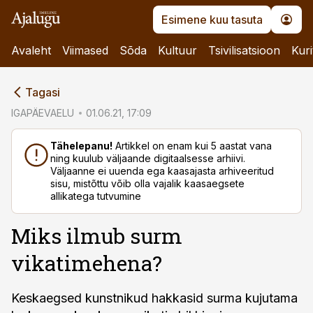
Esimene kuu tasuta
Avaleht
Viimased
Sõda
Kultuur
Tsivilisatsioon
Kuri
cebook
Tagasi
Twitter)
IGAPÄEVAELU
01.06.21, 17:09
kedIn
Tähelepanu!
Artikkel on enam kui 5 aastat vana
ning kuulub väljaande digitaalsesse arhiivi.
ail
Väljaanne ei uuenda ega kaasajasta arhiveeritud
sisu, mistõttu võib olla vajalik kaasaegsete
k
allikatega tutvumine
Miks ilmub surm
vikatimehena?
Keskaegsed kunstnikud hakkasid surma kujutama