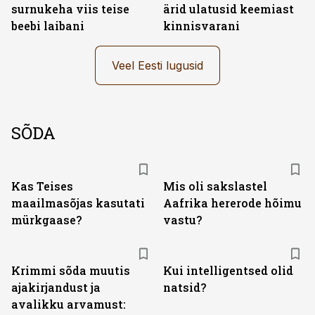
surnukeha viis teise
ärid ulatusid keemiast
beebi laibani
kinnisvarani
Veel Eesti lugusid
SÕDA
Kas Teises
Mis oli sakslastel
maailmasõjas kasutati
Aafrika hererode hõimu
mürkgaase?
vastu?
Krimmi sõda muutis
Kui intelligentsed olid
ajakirjandust ja
natsid?
avalikku arvamust: