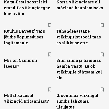
Kagu-Eesti soost leiti
Norra viikingiaare oli
erandlik viikingiaegne
mõeldud kauplemiseks
kaelavõru
Kuulus Bayeux’ vaip
Tuhandeaastane
jõudis ööpimeduses
viikingirist toodi taas
Inglismaale
avalikkuse ette
Mis on Cammini
Silm silma ja hammas
laegas?
hamba vastu: au oli
viikingile tähtsam kui
elu
Millal kadusid
Gröönimaa viikingid
viikingid Britanniast?
sundis lahkuma
üleujutus