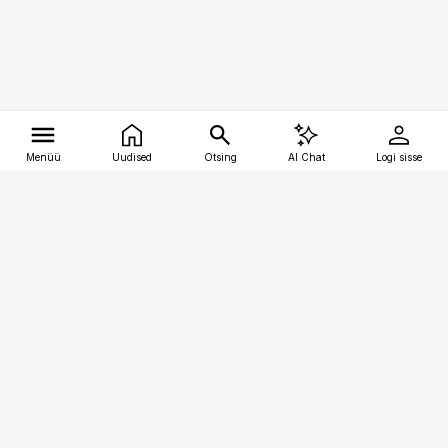
Menüü
Uudised
Otsing
AI Chat
Logi sisse
Vana-Lõuna 39/1, 19094 Tallinn
(+372) 667 0111
tellimiskeskus@aripaev.ee
Telli Imeline Ajalugu
Uudiskiri
Reklaam
Firmast
Sisu kasutamisõigused
Ajakirjaniku