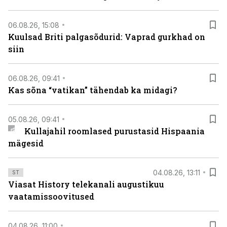
06.08.26, 15:08
Kuulsad Briti palgasõdurid: Vaprad gurkhad on
siin
06.08.26, 09:41
Kas sõna “vatikan” tähendab ka midagi?
05.08.26, 09:41
Kullajahil roomlased purustasid Hispaania
mägesid
04.08.26, 13:11
ST
Viasat History telekanali augustikuu
vaatamissoovitused
04.08.26, 11:00