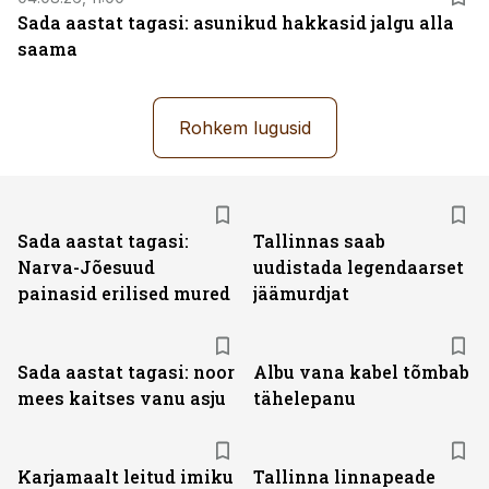
Sada aastat tagasi: asunikud hakkasid jalgu alla
saama
Rohkem lugusid
Sada aastat tagasi:
Tallinnas saab
Narva-Jõesuud
uudistada legendaarset
painasid erilised mured
jäämurdjat
Sada aastat tagasi: noor
Albu vana kabel tõmbab
mees kaitses vanu asju
tähelepanu
Karjamaalt leitud imiku
Tallinna linnapeade