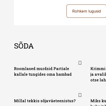
Rohkem lugusid
SÕDA
Roomlased murdsid Partiale
Krimmi 
kallale tungides oma hambad
ja aval
otse lah
Millal tekkis sõjaväeteenistus?
Miks ku