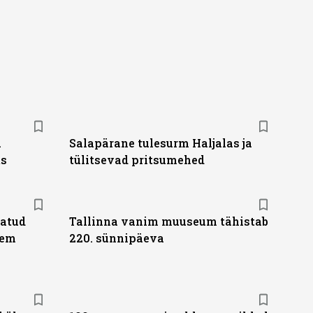
a
Salapärane tulesurm Haljalas ja
ts
tülitsevad pritsumehed
tatud
Tallinna vanim muuseum tähistab
jem
220. sünnipäeva