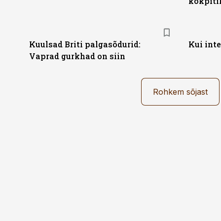
kokpiti
Kuulsad Briti palgasõdurid:
Kui inte
Vaprad gurkhad on siin
Rohkem sõjast