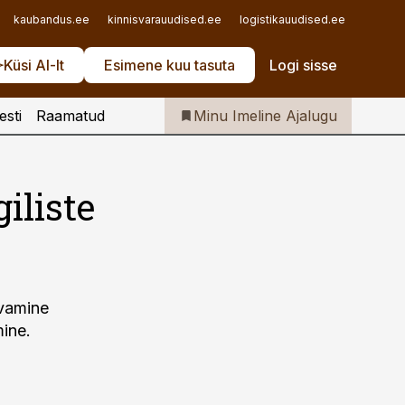
Iseteenindus
kaubandus.ee
kinnisvarauudised.ee
logistikauudised.ee
mu.ee
Telli Imeline Ajalugu
Küsi AI-lt
Esimene kuu tasuta
Logi sisse
esti
Raamatud
Minu Imeline Ajalugu
iliste
evamine
ine.