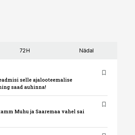
72H
Nädal
eadmisi selle ajalooteemalise
ing saad auhinna!
tamm Muhu ja Saaremaa vahel sai