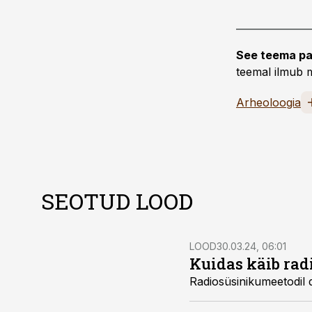
See teema pa
teemal ilmub m
Arheoloogia
SEOTUD LOOD
LOOD
30.03.24, 06:01
Kuidas käib rad
Radiosüsinikumeetodil 