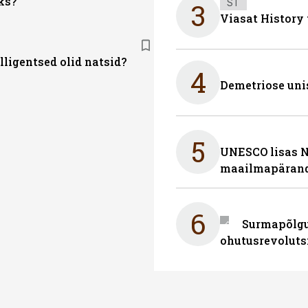
ks?
ST
3
Viasat History
lligentsed olid natsid?
4
Demetriose uni
5
UNESCO lisas 
maailmapärand
6
Surmapõlgur
ohutusrevoluts