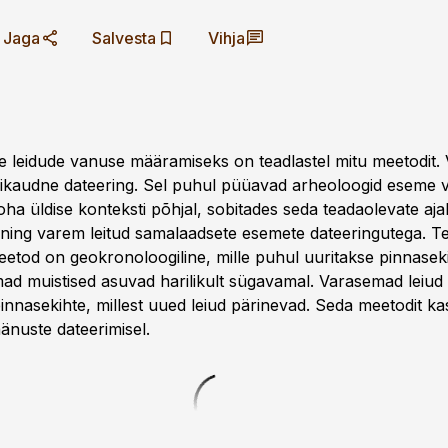
Jaga
Salvesta
Vihja
te leidude vanuse määramiseks on teadlastel mitu meetodit.
gikaudne dateering. Sel puhul püüavad arheoloogid eseme 
oha üldise konteksti põhjal, sobitades seda teadaolevate ajal
ing varem leitud samalaadsete esemete dateeringutega. Te
eetod on geokronoloogiline, mille puhul uuritakse pinnaseki
nimad muistised asuvad harilikult sügavamal. Varasemad leiu
innasekihte, millest uued leiud pärinevad. Seda meetodit kas
äänuste dateerimisel.