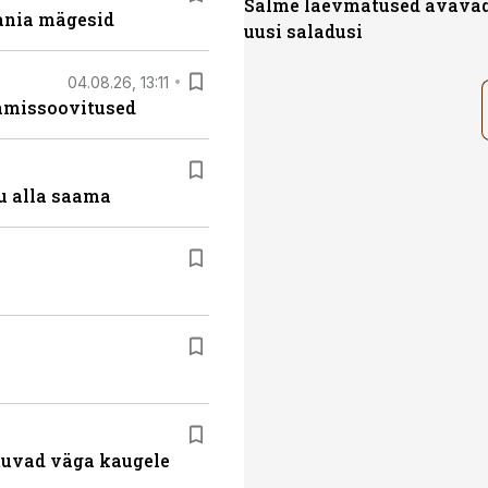
Salme laevmatused avava
ania mägesid
uusi saladusi
04.08.26, 13:11
tamissoovitused
u alla saama
atuvad väga kaugele