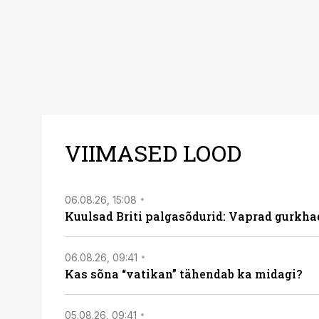
VIIMASED LOOD
06.08.26, 15:08
Kuulsad Briti palgasõdurid: Vaprad gurkhad
06.08.26, 09:41
Kas sõna “vatikan” tähendab ka midagi?
05.08.26, 09:41