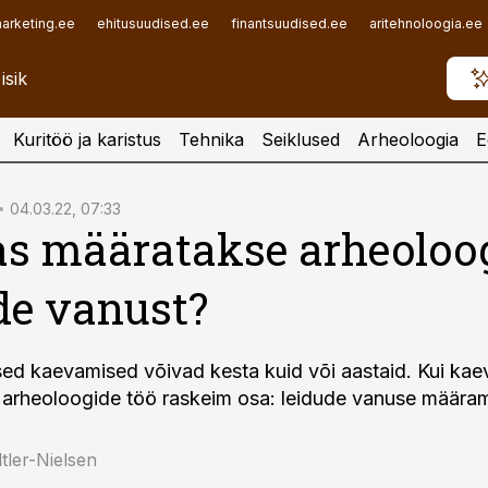
arketing.ee
ehitusuudised.ee
finantsuudised.ee
aritehnoloogia.ee
Kuritöö ja karistus
Tehnika
Seiklused
Arheoloogia
E
04.03.22, 07:33
s määratakse arheoloog
de vanust?
sed kaevamised võivad kesta kuid või aastaid. Kui ka
 arheoloogide töö raskeim osa: leidude vanuse määram
tler-Nielsen