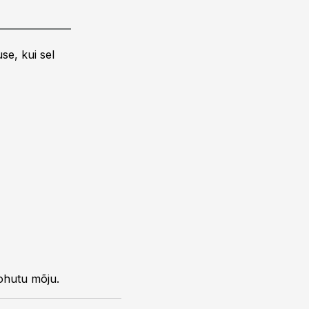
se, kui sel
tohutu mõju.