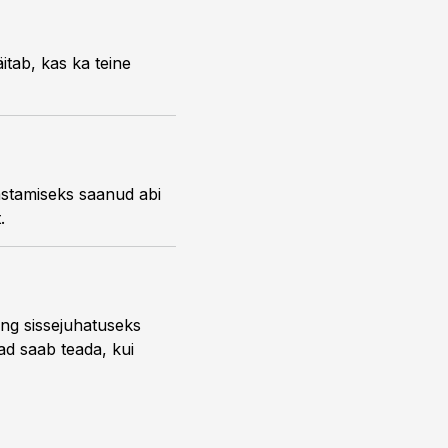
itab, kas ka teine
vastamiseks saanud abi
.
ng sissejuhatuseks
ead saab teada, kui