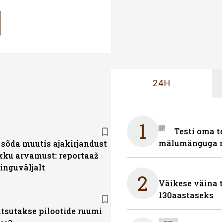
24H
1
Testi oma t
mälumänguga n
sõda muutis ajakirjandust
ikku arvamust: reportaaž
inguväljalt
2
Väikese väina 
130aastaseks
tsutakse pilootide ruumi