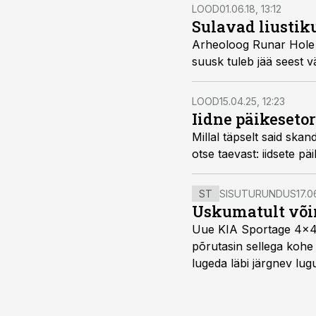
LOOD
01.06.18, 13:12
Sulavad liustik
Arheoloog Runar Hole l
suusk tuleb jää seest vä
LOOD
15.04.25, 12:23
Iidne päikeseto
Millal täpselt said ska
otse taevast: iidsete p
ST
SISUTURUNDUS
17.0
Uskumatult või
Uue KIA Sportage 4x4 H
põrutasin sellega kohe 
lugeda läbi järgnev lug