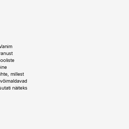
 Vanim
vanust
ooliste
ine
hte, millest
d võimaldavad
utati näiteks