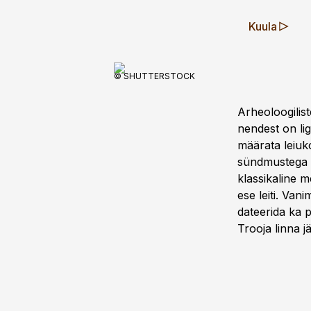
Kuula
© SHUTTERSTOCK
Arheoloogilis
nendest on li
määrata leiu­k
sündmustega n
klassikaline m
ese leiti. Va
dateerida ka p
Trooja linna j