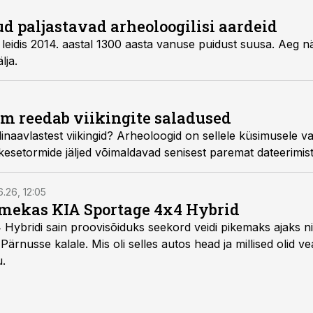
ud paljastavad arheoloogilisi aardeid
eidis 2014. aastal 1300 aasta vanuse puidust suusa. Aeg nä
lja.
rm reedab viikingite saladused
ndinaavlastest viikingid? Arheoloogid on sellele küsimusele 
äikesetormide jäljed võimaldavad senisest paremat dateerimist
6.26, 12:05
mekas KIA Sportage 4x4 Hybrid
ybridi sain proovisõiduks seekord veidi pikemaks ajaks ni
Pärnusse kalale. Mis oli selles autos head ja millised olid v
u.