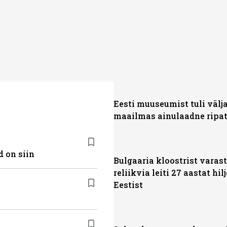
Eesti muuseumist tuli välj
maailmas ainulaadne ripa
 on siin
Bulgaaria kloostrist varas
reliikvia leiti 27 aastat hil
Eestist