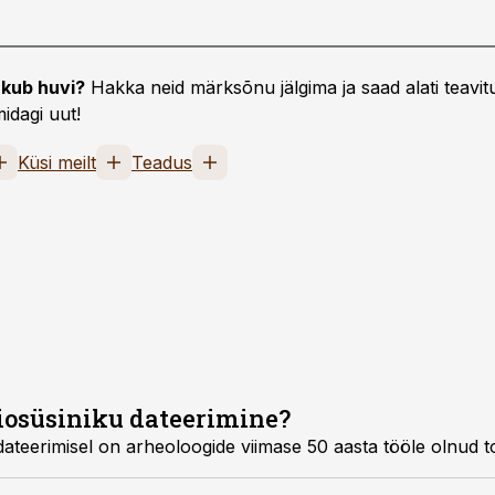
kub huvi?
Hakka neid märksõnu jälgima ja saad alati teavitu
idagi uut!
Küsi meilt
Teadus
iosüsiniku dateerimine?
dateerimisel on arheoloogide viimase 50 aasta tööle olnud 