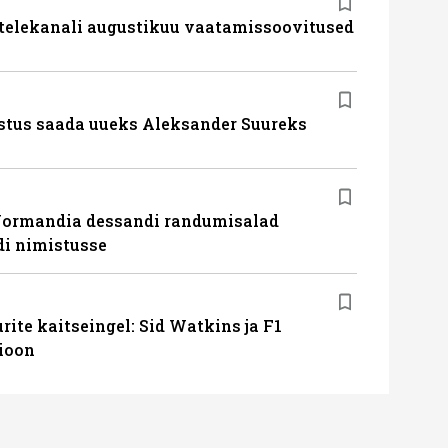
 telekanali augustikuu vaatamissoovitused
stus saada uueks Aleksander Suureks
Normandia dessandi randumisalad
i nimistusse
ite kaitseingel: Sid Watkins ja F1
ioon