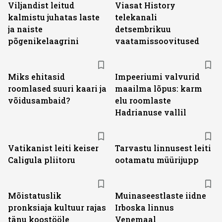
Viljandist leitud
Viasat History
kalmistu juhatas laste
telekanali
ja naiste
detsembrikuu
põgenikelaagrini
vaatamissoovitused
Miks ehitasid
Impeeriumi valvurid
roomlased suuri kaari ja
maailma lõpus: karm
võidusambaid?
elu roomlaste
Hadrianuse vallil
Vatikanist leiti keiser
Tarvastu linnusest leiti
Caligula pliitoru
ootamatu müürijupp
Mõistatuslik
Muinaseestlaste iidne
pronksiaja kultuur rajas
Irboska linnus
tänu koostööle
Venemaal