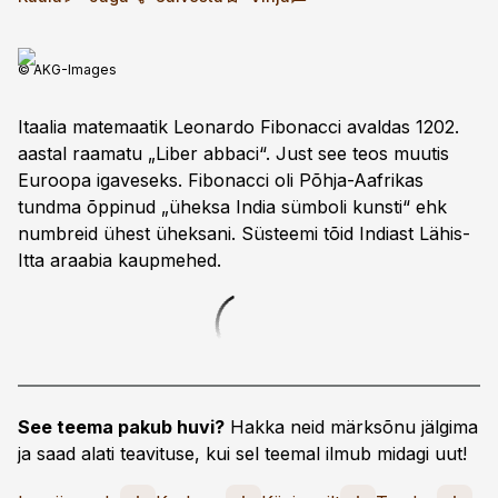
© AKG-Images
Itaalia matemaatik Leonardo Fibonacci avaldas 1202.
aastal raamatu „Liber abbaci“. Just see teos muutis
Euroopa igaveseks. Fibonacci oli Põhja-Aafrikas
tundma õppinud „üheksa India sümboli kunsti“ ehk
numbreid ühest üheksani. Süsteemi tõid Indiast Lähis-
Itta araabia kaupmehed.
See teema pakub huvi?
Hakka neid märksõnu jälgima
ja saad alati teavituse, kui sel teemal ilmub midagi uut!