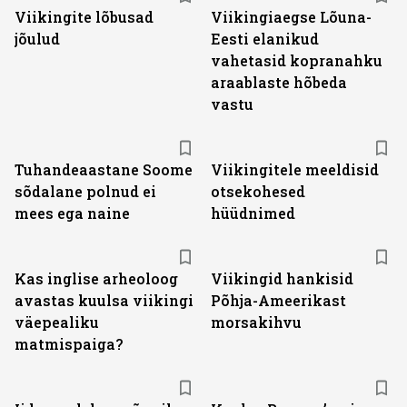
Viikingite lõbusad
Viikingiaegse Lõuna-
jõulud
Eesti elanikud
vahetasid kopranahku
araablaste hõbeda
vastu
Tuhandeaastane Soome
Viikingitele meeldisid
sõdalane polnud ei
otsekohesed
mees ega naine
hüüdnimed
Kas inglise arheoloog
Viikingid hankisid
avastas kuulsa viikingi
Põhja-Ameerikast
väepealiku
morsakihvu
matmispaiga?