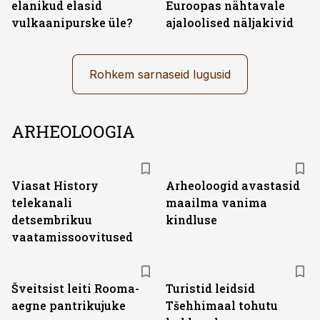
elanikud elasid
Euroopas nähtavale
vulkaanipurske üle?
ajaloolised näljakivid
Rohkem sarnaseid lugusid
ARHEOLOOGIA
ST
Viasat History
Arheoloogid avastasid
telekanali
maailma vanima
detsembrikuu
kindluse
vaatamissoovitused
Šveitsist leiti Rooma-
Turistid leidsid
aegne pantrikujuke
Tšehhimaal tohutu