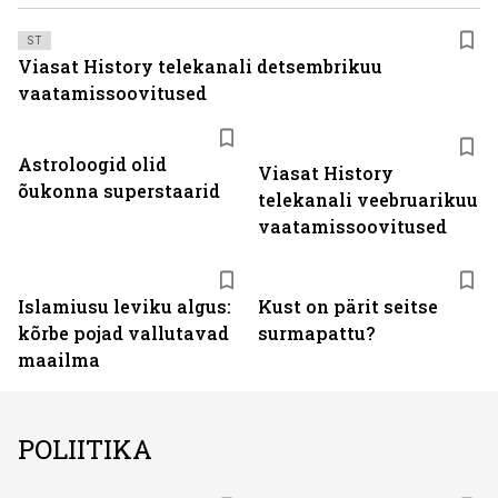
ST
Viasat History telekanali detsembrikuu
vaatamissoovitused
ST
Astroloogid olid
Viasat History
õukonna superstaarid
telekanali veebruarikuu
vaatamissoovitused
Islamiusu leviku algus:
Kust on pärit seitse
kõrbe pojad vallutavad
surmapattu?
maailma
POLIITIKA