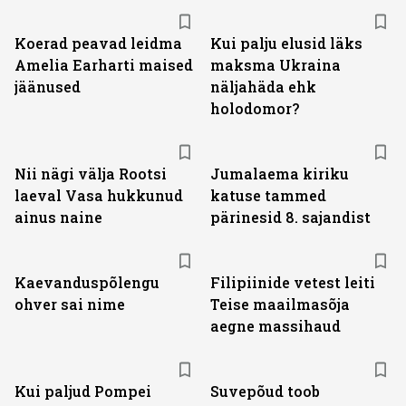
Koerad peavad leidma
Kui palju elusid läks
Amelia Earharti maised
maksma Ukraina
jäänused
näljahäda ehk
holodomor?
Nii nägi välja Rootsi
Jumalaema kiriku
laeval Vasa hukkunud
katuse tammed
ainus naine
pärinesid 8. sajandist
Kaevanduspõlengu
Filipiinide vetest leiti
ohver sai nime
Teise maailmasõja
aegne massihaud
Kui paljud Pompei
Suvepõud toob