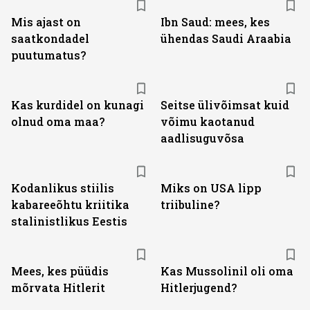
Mis ajast on
Ibn Saud: mees, kes
saatkondadel
ühendas Saudi Araabia
puutumatus?
Kas kurdidel on kunagi
Seitse ülivõimsat kuid
olnud oma maa?
võimu kaotanud
aadlisuguvõsa
Kodanlikus stiilis
Miks on USA lipp
kabareeõhtu kriitika
triibuline?
stalinistlikus Eestis
Mees, kes püüdis
Kas Mussolinil oli oma
mõrvata Hitlerit
Hitlerjugend?