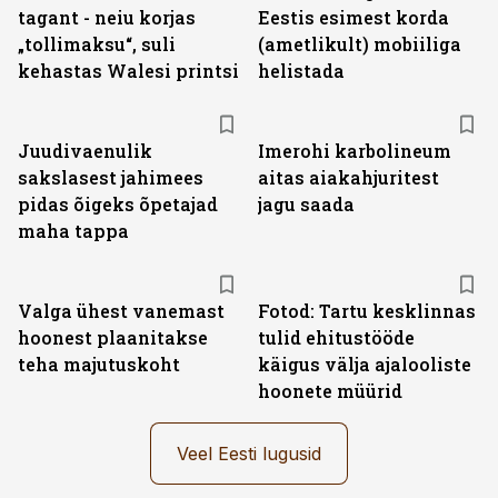
tagant - neiu korjas
Eestis esimest korda
„tollimaksu“, suli
(ametlikult) mobiiliga
kehastas Walesi printsi
helistada
Juudivaenulik
Imerohi karbolineum
sakslasest jahimees
aitas aiakahjuritest
pidas õigeks õpetajad
jagu saada
maha tappa
Valga ühest vanemast
Fotod: Tartu kesklinnas
hoonest plaanitakse
tulid ehitustööde
teha majutuskoht
käigus välja ajalooliste
hoonete müürid
Veel Eesti lugusid