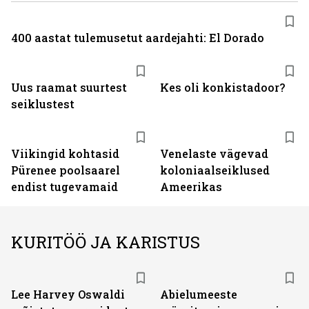
400 aastat tulemusetut aardejahti: El Dorado
Uus raamat suurtest
Kes oli konkistadoor?
seiklustest
Viikingid kohtasid
Venelaste vägevad
Pürenee poolsaarel
koloniaalseiklused
endist tugevamaid
Ameerikas
KURITÖÖ JA KARISTUS
Lee Harvey Oswaldi
Abielumeeste