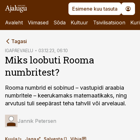
Esimene kuu tasuta
Avaleht
Viimased
Sõda
Kultuur
Tsivilisatsioon
Kuri
cebook
Tagasi
Twitter)
IGAPÄEVAELU
03.12.23, 06:10
Miks loobuti Rooma
kedIn
numbritest?
ail
k
Rooma numbrid ei sobinud – vastupidi araabia
numbritele – keerukamaks matemaatikaks, ning
arvutusi tuli seepärast teha tahvlil või arvelaual.
Jannik Petersen
Kuula
Jaga
Salvesta
Vihja