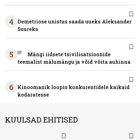
4
Demetriose unistus saada uueks Aleksander
Suureks
5
Mängi iidsete tsivilisatsioonide
teemalist mälumängu ja võid võita auhinna
6
Kinoomanik loopis konkurentidele kaikaid
kodaratesse
KUULSAD EHITISED
ST