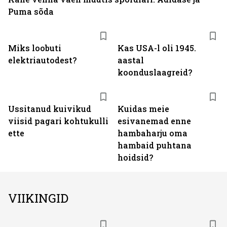
Puma sõda
Miks loobuti
Kas USA-l oli 1945.
elektriautodest?
aastal
koonduslaagreid?
Ussitanud kuivikud
Kuidas meie
viisid pagari kohtukulli
esivanemad enne
ette
hambaharju oma
hambaid puhtana
hoidsid?
VIIKINGID