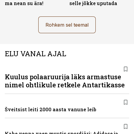
ma nean su ära!
selle jõkke uputada
Rohkem sel teemal
ELU VANAL AJAL
Kuulus polaaruurija läks armastuse
nimel ohtlikule retkele Antartikasse
Šveitsist leiti 2000 aasta vanune leib
Kahe venna vaen muutis spordiäri: Adidase ja