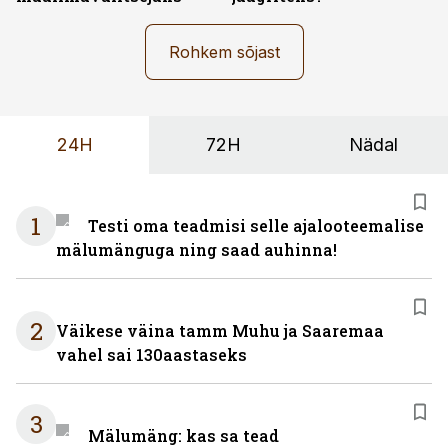
Rohkem sõjast
24H
72H
Nädal
1
Testi oma teadmisi selle ajalooteemalise
mälumänguga ning saad auhinna!
2
Väikese väina tamm Muhu ja Saaremaa
vahel sai 130aastaseks
3
Mälumäng: kas sa tead