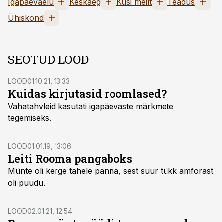
Igapäevaelu
Keskaeg
Küsi meilt
Teadus
Ühiskond
SEOTUD LOOD
LOOD
01.10.21, 13:33
Kuidas kirjutasid roomlased?
Vahatahvleid kasutati igapäevaste märkmete
tegemiseks.
LOOD
01.01.19, 13:06
Leiti Rooma pangaboks
Münte oli kerge tähele panna, sest suur tükk amforast
oli puudu.
LOOD
02.01.21, 12:54