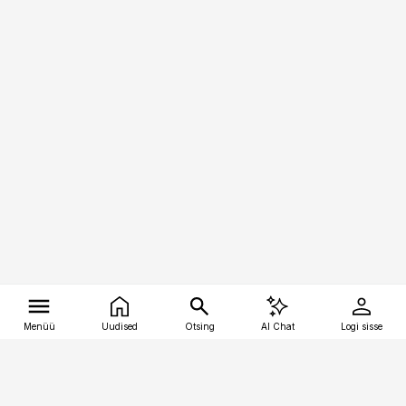
Menüü
Uudised
Otsing
AI Chat
Logi sisse
Vana-Lõuna 39/1, 19094 Tallinn