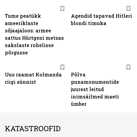
Tume peatükk
Agendid tapavad Hitleri
ameeriklaste
blondi timuka
sõjaajaloos: armee
sattus Hürtgeni metsas
sakslaste rohelisse
põrgusse
Uus raamat Kolmanda
Põlva
riigi sünnist
punamonumentide
juurest leitud
inimsäilmed maeti
ümber
KATASTROOFID