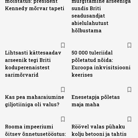
mõistatus: president
mürgitamine arseeniga
Kennedy mõrvar tapeti
sundis Briti
seadusandjat
abielulahutust
hõlbustama
Lihtsasti kättesaadav
50 000 tuleriidal
arseenik tegi Briti
põletatud nõida:
koduperenaistest
Euroopa inkvisitsiooni
sarimõrvarid
keerises
Kas pea maharaiumine
Enesetapja põletas
giljotiiniga oli valus?
maja maha
Rooma impeeriumi
Röövel valas pühaku
õitsev õnnetusetööstus:
kolju betooni ja tahtis