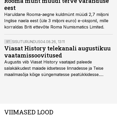
Rooma münt müüdi terve varanduse
eest
Haruldane Rooma-aegne kuldmünt müüdi 2,7 miljoni
Inglise naela eest (üle 3 miljoni euro) e-oksjonil, mille
korraldas Briti ettevõte Roma Numismatics Limited.
SISUTURUNDUS
04.08.26, 13:11
ST
Viasat History telekanali augustikuu
vaatamissoovitused
Augustis viib Viasat History vaatajad paleede
salakäikudest maiade iidsetesse linnadesse ja Teise
maailmasõja kõige süngematesse peatükkidesse.
Kuninglike dünastiate intriigid, värsked arheoloogilised
avastused ning seni nägemata kaadrid Kolmanda riigi
argielust avavad ajaloo tuntud sündmused täiesti uuest
vaatenurgast. Viasat History on saadaval kõikide Eesti
teleoperaatorite kaudu. Tutvu telekavaga:
VIIMASED LOOD
viasathistory.eu/ee