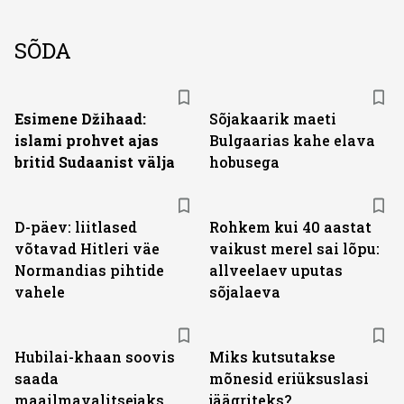
SÕDA
Esimene Džihaad:
Sõjakaarik maeti
islami prohvet ajas
Bulgaarias kahe elava
britid Sudaanist välja
hobusega
D-päev: liitlased
Rohkem kui 40 aastat
võtavad Hitleri väe
vaikust merel sai lõpu:
Normandias pihtide
allveelaev uputas
vahele
sõjalaeva
Hubilai-khaan soovis
Miks kutsutakse
saada
mõnesid eriüksuslasi
maailmavalitsejaks
jäägriteks?