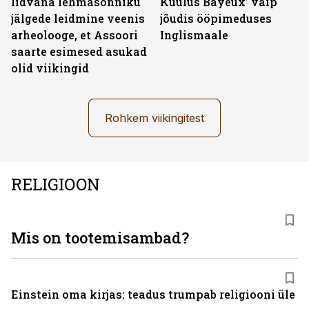
Iidvana lehmasõnniku
Kuulus Bayeux’ vaip
jälgede leidmine veenis
jõudis ööpimeduses
arheolooge, et Assoori
Inglismaale
saarte esimesed asukad
olid viikingid
Rohkem viikingitest
RELIGIOON
Mis on tootemisambad?
Einstein oma kirjas: teadus trumpab religiooni üle