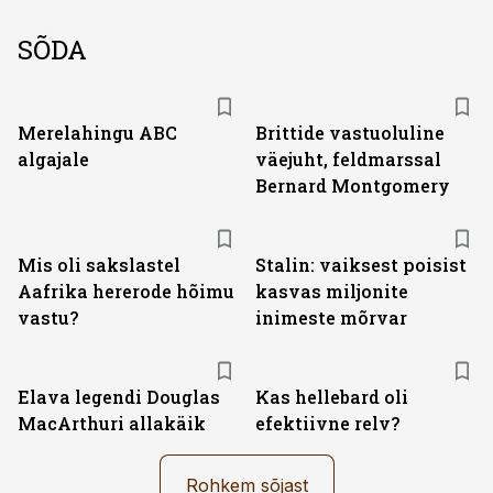
SÕDA
Merelahingu ABC
Brittide vastuoluline
algajale
väejuht, feldmarssal
Bernard Montgomery
Mis oli sakslastel
Stalin: vaiksest poisist
Aafrika hererode hõimu
kasvas miljonite
vastu?
inimeste mõrvar
Elava legendi Douglas
Kas hellebard oli
MacArthuri allakäik
efektiivne relv?
Rohkem sõjast