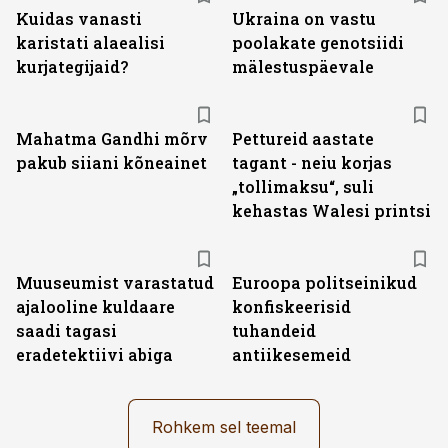
Kuidas vanasti
Ukraina on vastu
karistati alaealisi
poolakate genotsiidi
kurjategijaid?
mälestuspäevale
Mahatma Gandhi mõrv
Pettureid aastate
pakub siiani kõneainet
tagant - neiu korjas
„tollimaksu“, suli
kehastas Walesi printsi
Muuseumist varastatud
Euroopa politseinikud
ajalooline kuldaare
konfiskeerisid
saadi tagasi
tuhandeid
eradetektiivi abiga
antiikesemeid
Rohkem sel teemal