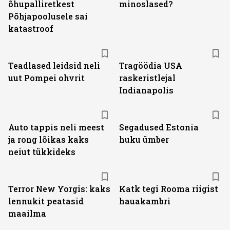
õhupalliretkest
minoslased?
Põhjapoolusele sai
katastroof
Teadlased leidsid neli
Tragöödia USA
uut Pompei ohvrit
raskeristlejal
Indianapolis
Auto tappis neli meest
Segadused Estonia
ja rong lõikas kaks
huku ümber
neiut tükkideks
Terror New Yorgis: kaks
Katk tegi Rooma riigist
lennukit peatasid
hauakambri
maailma