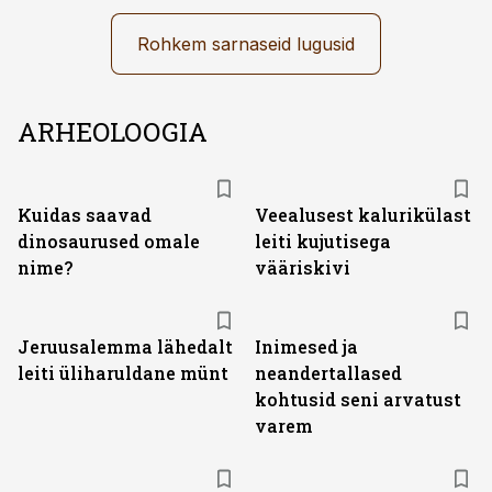
Rohkem sarnaseid lugusid
ARHEOLOOGIA
Kuidas saavad
Veealusest kalurikülast
dinosaurused omale
leiti kujutisega
nime?
vääriskivi
Jeruusalemma lähedalt
Inimesed ja
leiti üliharuldane münt
neandertallased
kohtusid seni arvatust
varem