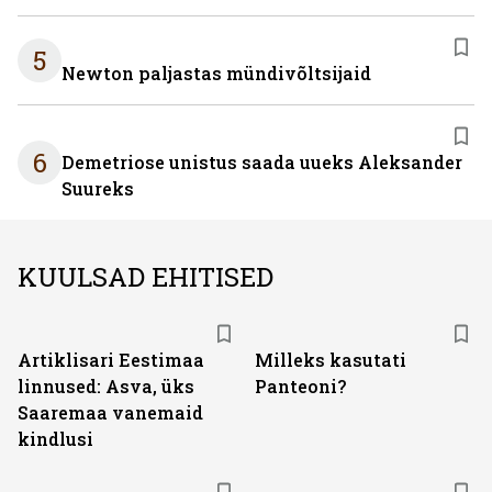
5
Newton paljastas mündivõltsijaid
6
Demetriose unistus saada uueks Aleksander
Suureks
KUULSAD EHITISED
Artiklisari Eestimaa
Milleks kasutati
linnused: Asva, üks
Panteoni?
Saaremaa vanemaid
kindlusi