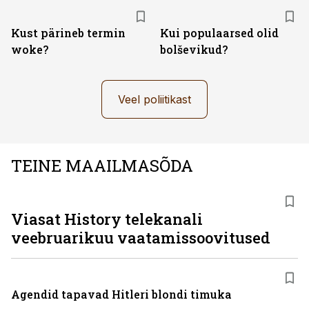
Kust pärineb termin
Kui populaarsed olid
woke?
bolševikud?
Veel poliitikast
TEINE MAAILMASÕDA
ST
Viasat History telekanali
veebruarikuu vaatamissoovitused
Agendid tapavad Hitleri blondi timuka