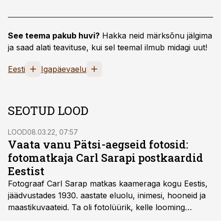
See teema pakub huvi?
Hakka neid märksõnu jälgima
ja saad alati teavituse, kui sel teemal ilmub midagi uut!
Eesti
Igapäevaelu
SEOTUD LOOD
LOOD
08.03.22, 07:57
Vaata vanu Pätsi-aegseid fotosid:
fotomatkaja Carl Sarapi postkaardid
Eestist
Fotograaf Carl Sarap matkas kaameraga kogu Eestis,
jäädvustades 1930. aastate eluolu, inimesi, hooneid ja
maastikuvaateid. Ta oli fotolüürik, kelle looming
puudutab paljusid.