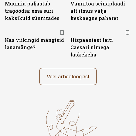
Muumia paljastab
Vannitoa seinaplaadi
tragöödia: ema suri
alt ilmus välja
kaksikuid sünnitades
keskaegne paharet
Kas viikingid mängisid
Hispaaniast leiti
lauamänge?
Caesari nimega
laskekeha
Veel arheoloogiast