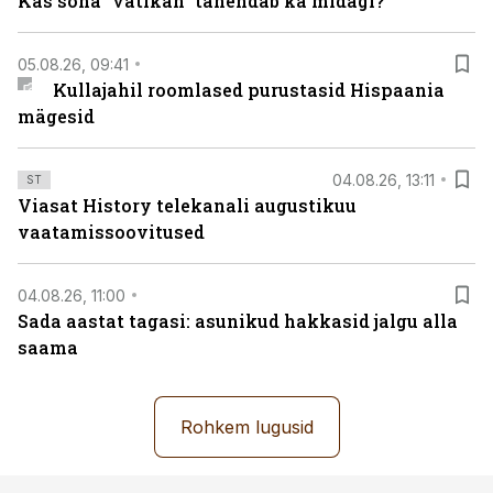
Kas sõna “vatikan” tähendab ka midagi?
05.08.26, 09:41
Kullajahil roomlased purustasid Hispaania
mägesid
04.08.26, 13:11
ST
Viasat History telekanali augustikuu
vaatamissoovitused
04.08.26, 11:00
Sada aastat tagasi: asunikud hakkasid jalgu alla
saama
Rohkem lugusid