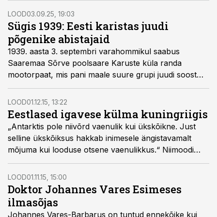
LOOD
03.09.25, 19:03
Sügis 1939: Eesti karistas juudi
põgenike abistajaid
1939. aasta 3. septembri varahommikul saabus
Saaremaa Sõrve poolsaare Karuste küla randa
mootorpaat, mis pani maale suure grupi juudi soost
põgenikke endisest Tšehhoslovakkiast, teatas järgmisel
päeval ajaleht Uus Eesti.
LOOD
01.12.15, 13:22
Eestlased igavese külma kuningriigis
„Antarktis pole niivõrd vaenulik kui ükskõikne. Just
selline ükskõiksus hakkab inimesele ängistavamalt
mõjuma kui looduse otsene vaenulikkus.“ Niimoodi
kirjeldatakse lõunamandrit Andres Söödi filmis
„Enderby valge maa“. See ükskõiksusega ängistav
LOOD
01.11.15, 15:00
igavese külma kuningriik on inimeste – ka eestlaste –
Doktor Johannes Vares Esimeses
meeli köitnud sajandeid.
ilmasõjas
Johannes Vares-Barbarus on tuntud ennekõike kui