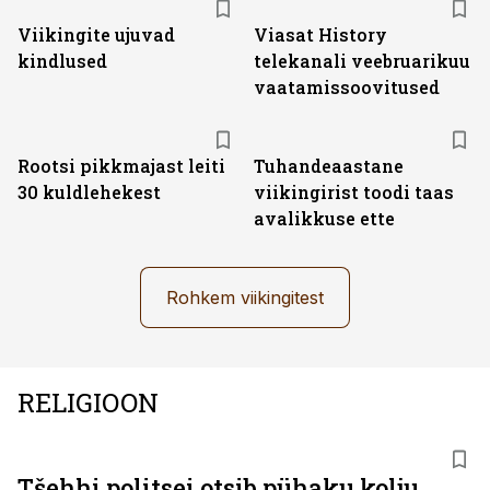
Viikingite ujuvad
Viasat History
kindlused
telekanali veebruarikuu
vaatamissoovitused
Rootsi pikkmajast leiti
Tuhandeaastane
30 kuldlehekest
viikingirist toodi taas
avalikkuse ette
Rohkem viikingitest
RELIGIOON
Tšehhi politsei otsib pühaku kolju