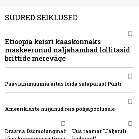
SUURED SEIKLUSED
Etioopia keisri kaaskonnaks
maskeerunud naljahambad lollitasid
brittide mereväge
Paavianimuumia aitas leida salapärast Punti
Ameeriklaste nurjunud reis põhjapoolusele
Draama Džomolungmal:
Uus raamat "Jäljetult
tõus kõrgeimasse tippu
kadunud"