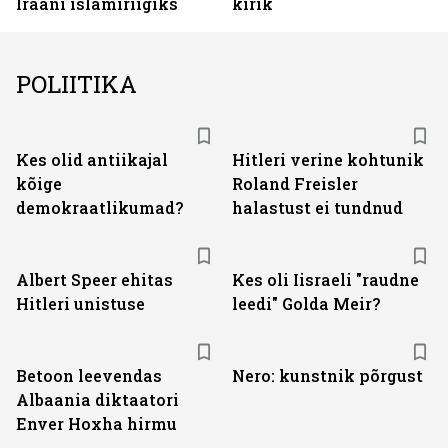
Iraani islamiriigiks
kirik
POLIITIKA
Kes olid antiikajal
Hitleri verine kohtunik
kõige
Roland Freisler
demokraatlikumad?
halastust ei tundnud
Albert Speer ehitas
Kes oli Iisraeli "raudne
Hitleri unistuse
leedi" Golda Meir?
Betoon leevendas
Nero: kunstnik põrgust
Albaania diktaatori
Enver Hoxha hirmu