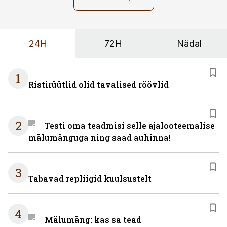
24H
72H
Nädal
1
Ristirüütlid olid tavalised röövlid
2
Testi oma teadmisi selle ajalooteemalise
mälumänguga ning saad auhinna!
3
Tabavad repliigid kuulsustelt
4
Mälumäng: kas sa tead