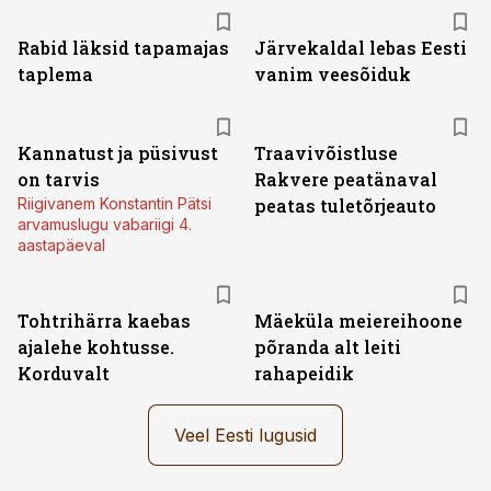
Rabid läksid tapamajas
Järvekaldal lebas Eesti
taplema
vanim veesõiduk
Kannatust ja püsivust
Traavivõistluse
on tarvis
Rakvere peatänaval
Riigivanem Konstantin Pätsi
peatas tuletõrjeauto
arvamuslugu vabariigi 4.
aastapäeval
Tohtrihärra kaebas
Mäeküla meiereihoone
ajalehe kohtusse.
põranda alt leiti
Korduvalt
rahapeidik
Veel Eesti lugusid