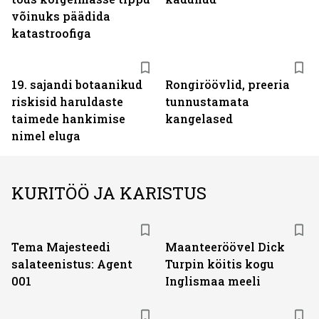
võinuks päädida
katastroofiga
19. sajandi botaanikud
Rongiröövlid, preeria
riskisid haruldaste
tunnustamata
taimede hankimise
kangelased
nimel eluga
KURITÖÖ JA KARISTUS
Tema Majesteedi
Maanteeröövel Dick
salateenistus: Agent
Turpin köitis kogu
001
Inglismaa meeli