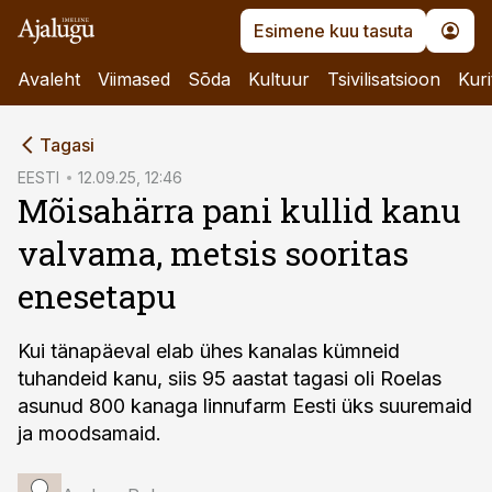
Esimene kuu tasuta
Avaleht
Viimased
Sõda
Kultuur
Tsivilisatsioon
Kuri
cebook
Tagasi
Twitter)
EESTI
12.09.25, 12:46
Mõisahärra pani kullid kanu
kedIn
valvama, metsis sooritas
ail
enesetapu
k
Kui tänapäeval elab ühes kanalas kümneid
tuhandeid kanu, siis 95 aastat tagasi oli Roelas
asunud 800 kanaga linnufarm Eesti üks suuremaid
ja moodsamaid.