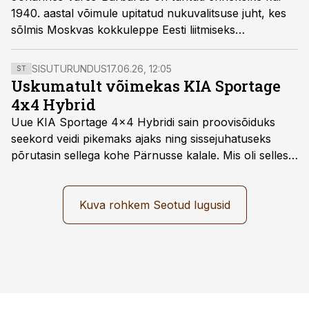
1940. aastal võimule upitatud nukuvalitsuse juht, kes
sõlmis Moskvas kokkuleppe Eesti liitmiseks
Nõukogude Liiduga. Vähem teatakse ta luulet ning
veelgi vähem seda, et valdava osa elust tegutses
SISUTURUNDUS
17.06.26, 12:05
ST
Barbarus doktor Varesena, jõudes osaleda
Uskumatult võimekas KIA Sportage
rindearstina ka Esimeses maailmasõjas.
4x4 Hybrid
Uue KIA Sportage 4x4 Hybridi sain proovisõiduks
seekord veidi pikemaks ajaks ning sissejuhatuseks
põrutasin sellega kohe Pärnusse kalale. Mis oli selles
autos head ja millised olid vead saab teada, kui lugeda
läbi järgnev lugu.
Kuva rohkem Seotud lugusid