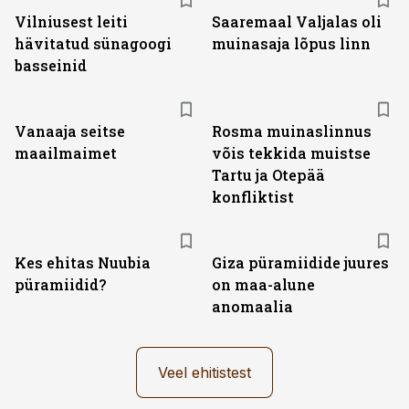
Vilniusest leiti
Saaremaal Valjalas oli
hävitatud sünagoogi
muinasaja lõpus linn
basseinid
Vanaaja seitse
Rosma muinaslinnus
maailmaimet
võis tekkida muistse
Tartu ja Otepää
konfliktist
Kes ehitas Nuubia
Giza püramiidide juures
püramiidid?
on maa-alune
anomaalia
Veel ehitistest