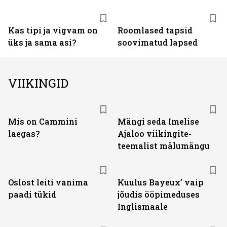
Kas tipi ja vigvam on
Roomlased tapsid
üks ja sama asi?
soovimatud lapsed
VIIKINGID
Mis on Cammini
Mängi seda Imelise
laegas?
Ajaloo viikingite-
teemalist mälumängu
Oslost leiti vanima
Kuulus Bayeux’ vaip
paadi tükid
jõudis ööpimeduses
Inglismaale
ST