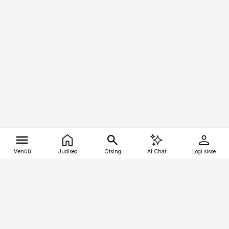
Menüü
Uudised
Otsing
AI Chat
Logi sisse
Vana-Lõuna 39/1, 19094 Tallinn
(+372) 667 0111
tellimiskeskus@aripaev.ee