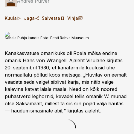
Andres Pulver
Kuula
Jaga
Salvesta
Vihja
Kanala Puhja kandis.
Foto:
Eesti Rahva Muuseum
Kanakasvatuse omanikuks oli Roela mõisa endine
omanik Hans von Wrangell. Ajaleht Virulane kirjutas
20. septembril 1930, et kanafarmile kuulusid ühe
normaaltalu põllud koos metsaga. „Huvitav on eemalt
vaadata seda valget siblivat karja, mis näib valge
kalevina katvat laiale maale. Need on kõik noored
puhastverd leghornid; kevadel tellis omanik W. munad
otse Saksamaalt, millest ta siis siin pojad välja hautas
— haudumismasinate abil,“ kirjutas ajaleht.