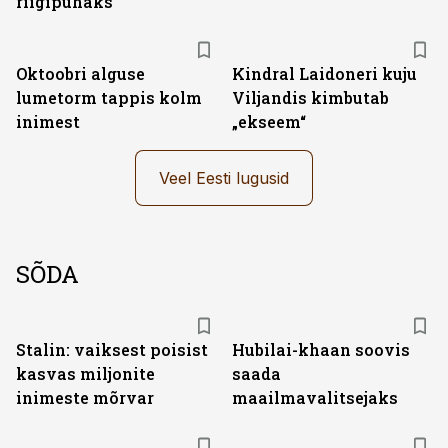
riigipühaks
Oktoobri alguse
Kindral Laidoneri kuju
lumetorm tappis kolm
Viljandis kimbutab
inimest
„ekseem“
Veel Eesti lugusid
SÕDA
Stalin: vaiksest poisist
Hubilai-khaan soovis
kasvas miljonite
saada
inimeste mõrvar
maailmavalitsejaks