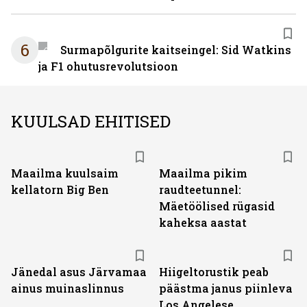
6
Surmapõlgurite kaitseingel: Sid Watkins
ja F1 ohutusrevolutsioon
KUULSAD EHITISED
Maailma kuulsaim
Maailma pikim
kellatorn Big Ben
raudteetunnel:
Mäetöölised rügasid
kaheksa aastat
Jänedal asus Järvamaa
Hiigeltorustik peab
ainus muinaslinnus
päästma janus piinleva
Los Angelese