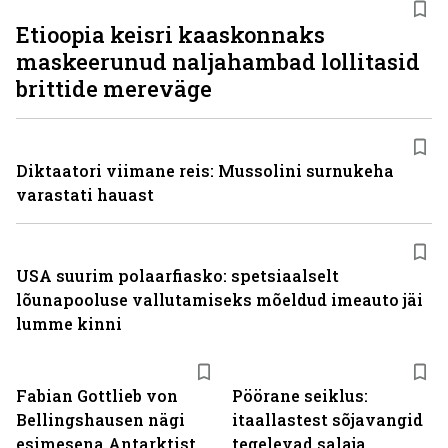
Etioopia keisri kaaskonnaks
maskeerunud naljahambad lollitasid
brittide mereväge
Diktaatori viimane reis: Mussolini surnukeha
varastati hauast
USA suurim polaarfiasko: spetsiaalselt
lõunapooluse vallutamiseks mõeldud imeauto jäi
lumme kinni
Fabian Gottlieb von
Pöörane seiklus:
Bellingshausen nägi
itaallastest sõjavangid
esimesena Antarktist
tegelevad salaja