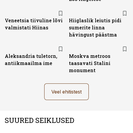
Veneetsia tiivuline lõvi
Hiiglaslik leiutis pidi
valmistati Hiinas
sumerite linna
hävingust päästma
Aleksandria tuletorn,
Moskva metroos
antiikmaailma ime
taasavati Stalini
monument
Veel ehitistest
SUURED SEIKLUSED