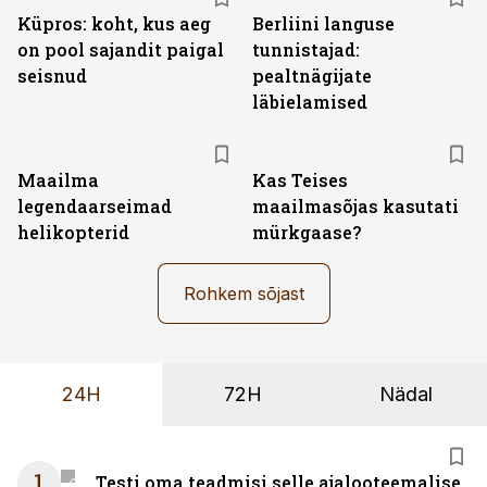
Küpros: koht, kus aeg
Berliini languse
on pool sajandit paigal
tunnistajad:
seisnud
pealtnägijate
läbielamised
Maailma
Kas Teises
legendaarseimad
maailmasõjas kasutati
helikopterid
mürkgaase?
Rohkem sõjast
24H
72H
Nädal
1
Testi oma teadmisi selle ajalooteemalise