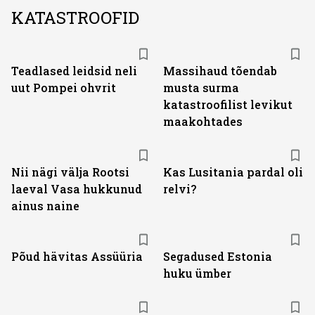
KATASTROOFID
Teadlased leidsid neli
Massihaud tõendab
uut Pompei ohvrit
musta surma
katastroofilist levikut
maakohtades
Nii nägi välja Rootsi
Kas Lusitania pardal oli
laeval Vasa hukkunud
relvi?
ainus naine
Põud hävitas Assüüria
Segadused Estonia
huku ümber