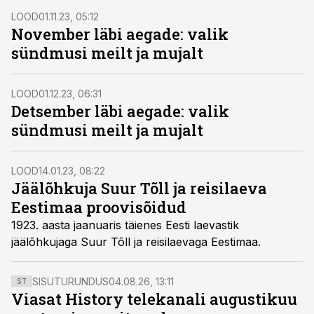
LOOD
01.11.23, 05:12
November läbi aegade: valik
sündmusi meilt ja mujalt
LOOD
01.12.23, 06:31
Detsember läbi aegade: valik
sündmusi meilt ja mujalt
LOOD
14.01.23, 08:22
Jäälõhkuja Suur Tõll ja reisilaeva
Eestimaa proovisõidud
1923. aasta jaanuaris täienes Eesti laevastik
jäälõhkujaga Suur Tõll ja reisilaevaga Eestimaa.
SISUTURUNDUS
04.08.26, 13:11
ST
Viasat History telekanali augustikuu