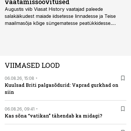
vaatamissoovitused
Augustis viib Viasat History vaatajad paleede
salakäikudest maiade iidsetesse linnadesse ja Teise
maailmasõja kõige süngematesse peatükkidesse.
Kuninglike dünastiate intriigid, värsked arheoloogilised
avastused ning seni nägemata kaadrid Kolmanda riigi
argielust avavad ajaloo tuntud sündmused täiesti uuest
vaatenurgast. Viasat History on saadaval kõikide Eesti
teleoperaatorite kaudu. Tutvu telekavaga:
VIIMASED LOOD
viasathistory.eu/ee
06.08.26, 15:08
Kuulsad Briti palgasõdurid: Vaprad gurkhad on
siin
06.08.26, 09:41
Kas sõna “vatikan” tähendab ka midagi?