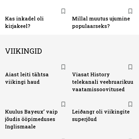
Kas inkadel oli
Millal muutus ujumine
kirjakeel?
populaarseks?
VIIKINGID
ST
Aiast leiti tähtsa
Viasat History
viikingi haud
telekanali veebruarikuu
vaatamissoovitused
Kuulus Bayeux’ vaip
Leiðangr oli viikingite
jõudis ööpimeduses
superjõud
Inglismaale