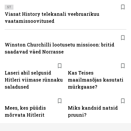
ST
Viasat History telekanali veebruarikuu
vaatamissoovitused
Winston Churchilli lootusetu missioon: britid
saadavad väed Norrasse
Laseri abil selgusid
Kas Teises
Hitleri viimase rünnaku
maailmasõjas kasutati
saladused
mürkgaase?
Mees, kes püüdis
Miks kandsid natsid
mõrvata Hitlerit
pruuni?