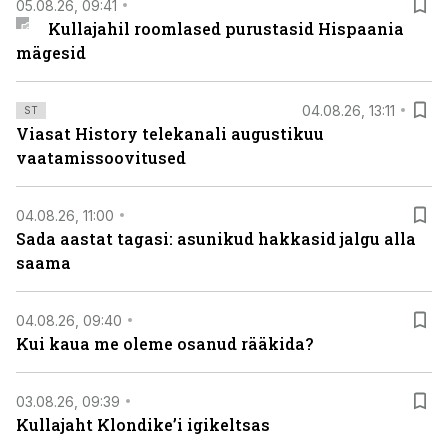
05.08.26, 09:41
Kullajahil roomlased purustasid Hispaania
mägesid
04.08.26, 13:11
ST
Viasat History telekanali augustikuu
vaatamissoovitused
04.08.26, 11:00
Sada aastat tagasi: asunikud hakkasid jalgu alla
saama
04.08.26, 09:40
Kui kaua me oleme osanud rääkida?
03.08.26, 09:39
Kullajaht Klondike’i igikeltsas