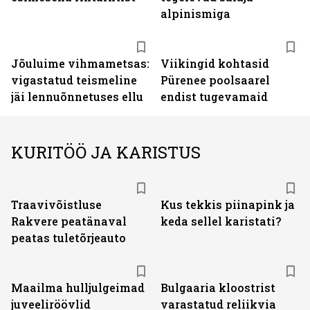
alpinismiga
Jõuluime vihmametsas:
Viikingid kohtasid
vigastatud teismeline
Pürenee poolsaarel
jäi lennuõnnetuses ellu
endist tugevamaid
KURITÖÖ JA KARISTUS
Traavivõistluse
Kus tekkis piinapink ja
Rakvere peatänaval
keda sellel karistati?
peatas tuletõrjeauto
Maailma hulljulgeimad
Bulgaaria kloostrist
juveeliröövlid
varastatud reliikvia