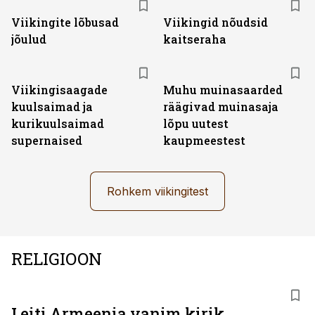
Viikingite lõbusad
Viikingid nõudsid
jõulud
kaitseraha
Viikingisaagade
Muhu muinasaarded
kuulsaimad ja
räägivad muinasaja
kurikuulsaimad
lõpu uutest
supernaised
kaupmeestest
Rohkem viikingitest
RELIGIOON
Leiti Armeenia vanim kirik