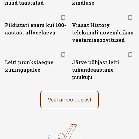
nüüd taastatud
kindluse
ST
Pildistati enam kui 100-
Viasat History
aastast allveelaeva
telekanali novembrikuu
vaatamissoovitused
Leiti pronksiaegne
Järve põhjast leiti
kuningapalee
tuhandeaastane
puukuju
Veel arheoloogiast