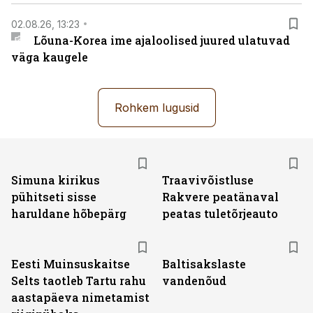
02.08.26, 13:23
Lõuna-Korea ime ajaloolised juured ulatuvad
väga kaugele
Rohkem lugusid
Simuna kirikus
Traavivõistluse
pühitseti sisse
Rakvere peatänaval
haruldane hõbepärg
peatas tuletõrjeauto
Eesti Muinsuskaitse
Baltisakslaste
Selts taotleb Tartu rahu
vandenõud
aastapäeva nimetamist