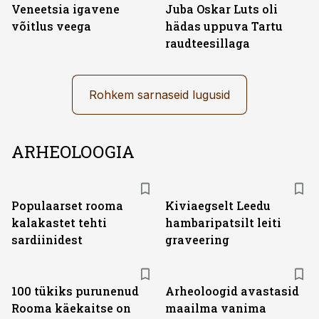
Veneetsia igavene
Juba Oskar Luts oli
võitlus veega
hädas uppuva Tartu
raudteesillaga
Rohkem sarnaseid lugusid
ARHEOLOOGIA
Populaarset rooma
Kiviaegselt Leedu
kalakastet tehti
hambaripatsilt leiti
sardiinidest
graveering
100 tükiks purunenud
Arheoloogid avastasid
Rooma käekaitse on
maailma vanima