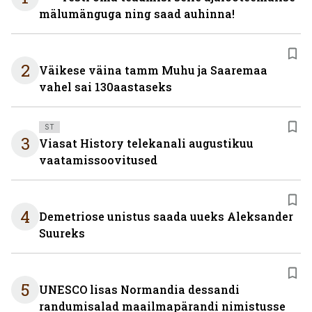
mälumänguga ning saad auhinna!
2
Väikese väina tamm Muhu ja Saaremaa
vahel sai 130aastaseks
ST
3
Viasat History telekanali augustikuu
vaatamissoovitused
4
Demetriose unistus saada uueks Aleksander
Suureks
5
UNESCO lisas Normandia dessandi
randumisalad maailmapärandi nimistusse