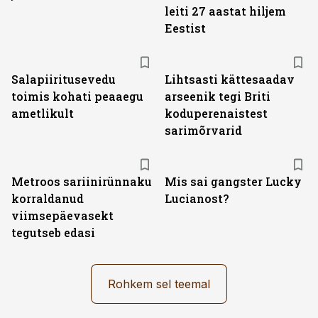
leiti 27 aastat hiljem
Eestist
Salapiiritusevedu
Lihtsasti kättesaadav
toimis kohati peaaegu
arseenik tegi Briti
ametlikult
koduperenaistest
sarimõrvarid
Metroos sariinirünnaku
Mis sai gangster Lucky
korraldanud
Lucianost?
viimsepäevasekt
tegutseb edasi
Rohkem sel teemal