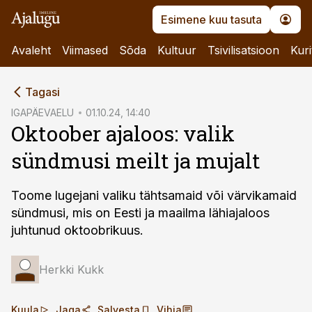
Esimene kuu tasuta
Avaleht
Viimased
Sõda
Kultuur
Tsivilisatsioon
Kuri
cebook
Tagasi
Twitter)
IGAPÄEVAELU
01.10.24, 14:40
Oktoober ajaloos: valik
kedIn
sündmusi meilt ja mujalt
ail
k
Toome lugejani valiku tähtsamaid või värvikamaid
sündmusi, mis on Eesti ja maailma lähiajaloos
juhtunud oktoobrikuus.
Herkki Kukk
Kuula
Jaga
Salvesta
Vihja