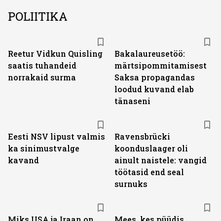
POLIITIKA
Reetur Vidkun Quisling
Bakalaureusetöö:
saatis tuhandeid
märtsipommitamisest
norrakaid surma
Saksa propagandas
loodud kuvand elab
tänaseni
Eesti NSV lipust valmis
Ravensbrücki
ka sinimustvalge
koonduslaager oli
kavand
ainult naistele: vangid
töötasid end seal
surnuks
Miks USA ja Iraan on
Mees, kes püüdis