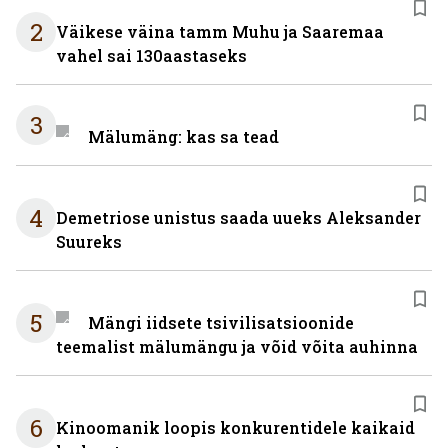
2
Väikese väina tamm Muhu ja Saaremaa
vahel sai 130aastaseks
3
Mälumäng: kas sa tead
4
Demetriose unistus saada uueks Aleksander
Suureks
5
Mängi iidsete tsivilisatsioonide
teemalist mälumängu ja võid võita auhinna
6
Kinoomanik loopis konkurentidele kaikaid