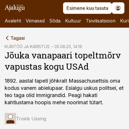
Esimene kuu tasuta
Avaleht
Viimased
Sõda
Kultuur
Tsivilisatsioon
Kuri
cebook
Tagasi
Twitter)
KURITÖÖ JA KARISTUS
05.08.23, 14:19
Jõuka vanapaari topeltmõrv
kedIn
vapustas kogu USAd
ail
k
1892. aastal tapeti jõhkralt Massachusettsis oma
kodus vanem abielupaar. Esialgu uskus politsei, et
teo taga olid immigrandid. Peagi hakati
kahtlustama hoopis mehe noorimat tütart.
Troels Ussing