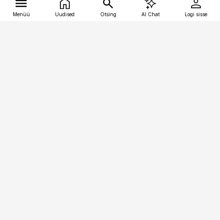
Menüü
Uudised
Otsing
AI Chat
Logi sisse
Vana-Lõuna 39/1, 19094 Tallinn
(+372) 667 0111
tellimiskeskus@aripaev.ee
Telli Imeline Ajalugu
Uudiskiri
Reklaam
Firmast
Sisu kasutamisõigused
Ajakirjaniku
eetikakoodeks
Üldtingimused
Privaatsustingimused
Küpsiste poliitika
KKK
Eesti Meediaettevõtete
Eelistuste haldamine
Liit