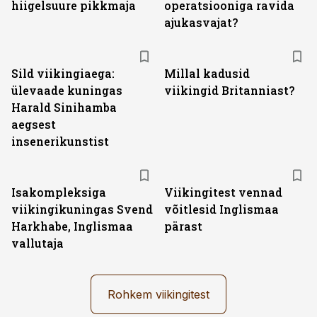
hiigelsuure pikkmaja
operatsiooniga ravida
ajukasvajat?
Sild viikingiaega:
Millal kadusid
ülevaade kuningas
viikingid Britanniast?
Harald Sinihamba
aegsest
insenerikunstist
Isakompleksiga
Viikingitest vennad
viikingikuningas Svend
võitlesid Inglismaa
Harkhabe, Inglismaa
pärast
vallutaja
Rohkem viikingitest