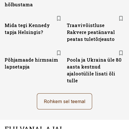
hõlbustama
Mida tegi Kennedy
Traavivõistluse
tapja Helsingis?
Rakvere peatänaval
peatas tuletõrjeauto
Põhjamaade hirmsaim
Poola ja Ukraina üle 80
lapsetapja
aasta kestnud
ajalootülile lisati õli
tulle
Rohkem sel teemal