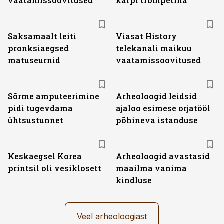
vaatamissoovitused
karpi trompetina
ST
Saksamaalt leiti
Viasat History
pronksiaegsed
telekanali maikuu
matuseurnid
vaatamissoovitused
Sõrme amputeerimine
Arheoloogid leidsid
pidi tugevdama
ajaloo esimese orjatööl
ühtsustunnet
põhineva istanduse
Keskaegsel Korea
Arheoloogid avastasid
printsil oli vesiklosett
maailma vanima
kindluse
Veel arheoloogiast