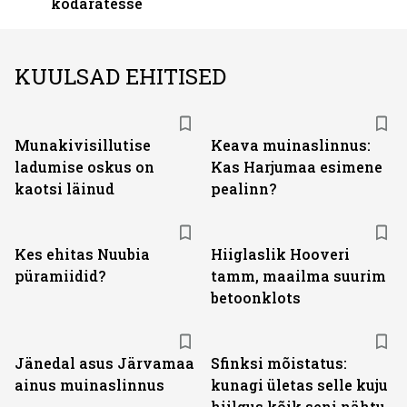
kodaratesse
KUULSAD EHITISED
Munakivisillutise
Keava muinaslinnus:
ladumise oskus on
Kas Harjumaa esimene
kaotsi läinud
pealinn?
Kes ehitas Nuubia
Hiiglaslik Hooveri
püramiidid?
tamm, maailma suurim
betoonklots
Jänedal asus Järvamaa
Sfinksi mõistatus:
ainus muinaslinnus
kunagi ületas selle kuju
hiilgus kõik seni nähtu