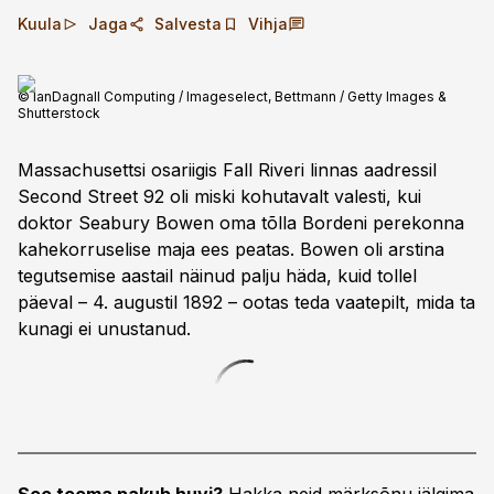
Kuula
Jaga
Salvesta
Vihja
© IanDagnall Computing / Imageselect, Bettmann / Getty Images &
Shutterstock
Massachusettsi osariigis Fall Riveri linnas aadressil
Second Street 92 oli miski kohutavalt valesti, kui
doktor Seabury Bowen oma tõlla Bordeni perekonna
kahekorruselise maja ees peatas. Bowen oli arstina
tegutsemise aastail näinud palju häda, kuid tollel
päeval – 4. augustil 1892 – ootas teda vaatepilt, mida ta
kunagi ei unustanud.