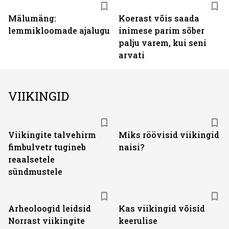
Mälumäng:
Koerast võis saada
lemmikloomade ajalugu
inimese parim sõber
palju varem, kui seni
arvati
VIIKINGID
Viikingite talvehirm
Miks röövisid viikingid
fimbulvetr tugineb
naisi?
reaalsetele
sündmustele
Arheoloogid leidsid
Kas viikingid võisid
Norrast viikingite
keerulise