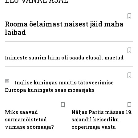
ELU VANAL AJAL
Rooma õelaimast naisest jäid maha
laibad
Inimeste suurim hirm oli saada elusalt maetud
Inglise kuningas muutis tätoveerimise
Euroopa kuningate seas moeasjaks
Miks saavad
Näljas Pariis mässas 19.
surmamõistetud
sajandil keiserliku
viimase söömaaja?
ooperimaja vastu