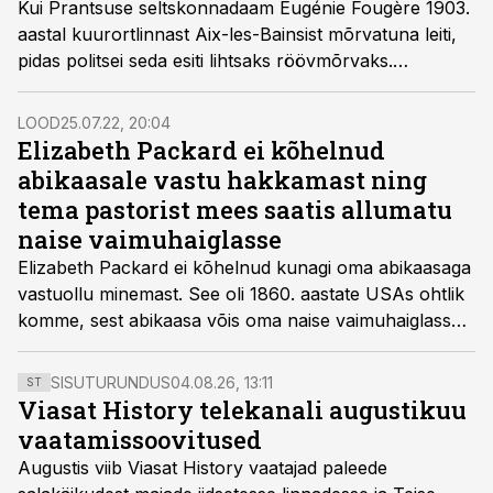
Kui Prantsuse seltskonnadaam Eugénie Fougère 1903.
aastal kuurort­linnast Aix-les-Bainsist mõrvatuna leiti,
pidas politsei seda esiti lihtsaks röövmõrvaks.
Röövmõrv see oligi, kuid kaugeltki mitte lihtne.
LOOD
25.07.22, 20:04
Elizabeth Packard ei kõhelnud
abikaasale vastu hakkamast ning
tema pastorist mees saatis allumatu
naise vaimuhaiglasse
Elizabeth Packard ei kõhelnud kunagi oma abikaasaga
vastuollu minemast. See oli 1860. aastate USAs ohtlik
komme, sest abikaasa võis oma naise vaimuhaiglasse
saata ilma mingisuguse tõendita, et too on
nõdrameelne.
SISUTURUNDUS
04.08.26, 13:11
ST
Viasat History telekanali augustikuu
vaatamissoovitused
Augustis viib Viasat History vaatajad paleede