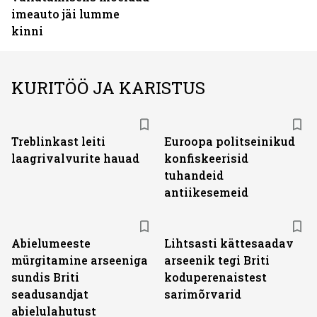
imeauto jäi lumme
kinni
KURITÖÖ JA KARISTUS
Treblinkast leiti
Euroopa politseinikud
laagrivalvurite hauad
konfiskeerisid
tuhandeid
antiikesemeid
Abielumeeste
Lihtsasti kättesaadav
mürgitamine arseeniga
arseenik tegi Briti
sundis Briti
koduperenaistest
seadusandjat
sarimõrvarid
abielulahutust