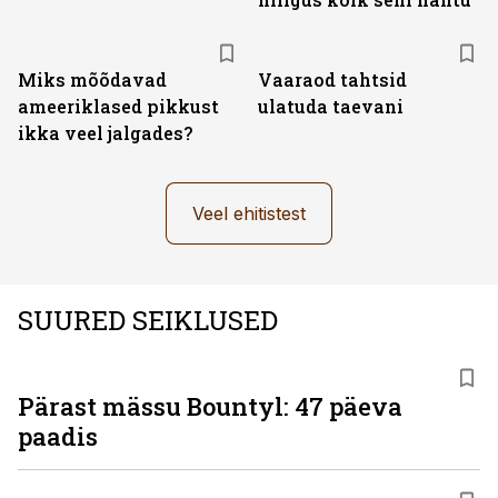
Miks mõõdavad
Vaaraod tahtsid
ameeriklased pikkust
ulatuda taevani
ikka veel jalgades?
Veel ehitistest
SUURED SEIKLUSED
Pärast mässu Bountyl: 47 päeva
paadis