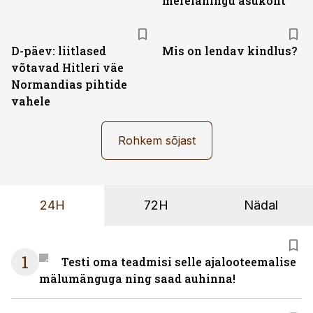
merelahingu asukoht
D-päev: liitlased
Mis on lendav kindlus?
võtavad Hitleri väe
Normandias pihtide
vahele
Rohkem sõjast
24H
72H
Nädal
1
Testi oma teadmisi selle ajalooteemalise
mälumänguga ning saad auhinna!