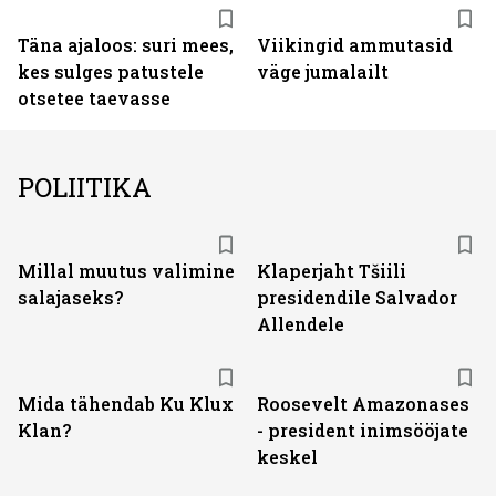
Täna ajaloos: suri mees,
Viikingid ammutasid
kes sulges patustele
väge jumalailt
otsetee taevasse
POLIITIKA
Millal muutus valimine
Klaperjaht Tšiili
salajaseks?
presidendile Salvador
Allendele
Mida tähendab Ku Klux
Roosevelt Amazonases
Klan?
- president inimsööjate
keskel