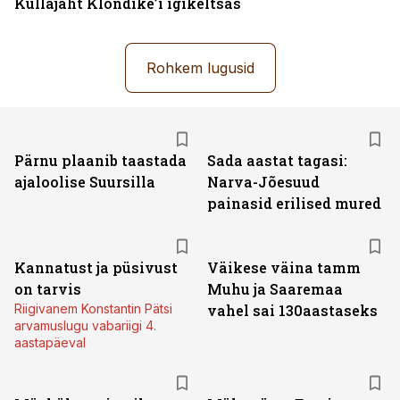
Kullajaht Klondike’i igikeltsas
Rohkem lugusid
Pärnu plaanib taastada
Sada aastat tagasi:
ajaloolise Suursilla
Narva-Jõesuud
painasid erilised mured
Kannatust ja püsivust
Väikese väina tamm
on tarvis
Muhu ja Saaremaa
Riigivanem Konstantin Pätsi
vahel sai 130aastaseks
arvamuslugu vabariigi 4.
aastapäeval