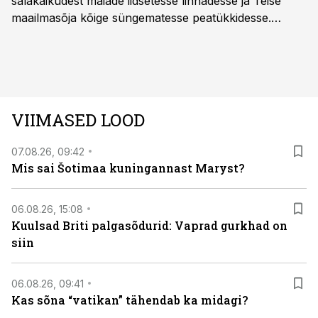
salakäikudest maiade iidsetesse linnadesse ja Teise
maailmasõja kõige süngematesse peatükkidesse.
Kuninglike dünastiate intriigid, värsked arheoloogilised
avastused ning seni nägemata kaadrid Kolmanda riigi
argielust avavad ajaloo tuntud sündmused täiesti uuest
vaatenurgast. Viasat History on saadaval kõikide Eesti
teleoperaatorite kaudu. Tutvu telekavaga:
VIIMASED LOOD
viasathistory.eu/ee
07.08.26, 09:42
Mis sai Šotimaa kuningannast Maryst?
06.08.26, 15:08
Kuulsad Briti palgasõdurid: Vaprad gurkhad on
siin
06.08.26, 09:41
Kas sõna “vatikan” tähendab ka midagi?