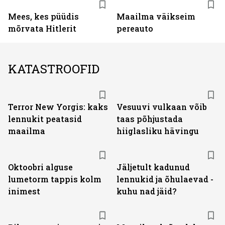
Mees, kes püüdis
Maailma väikseim
mõrvata Hitlerit
pereauto
KATASTROOFID
Terror New Yorgis: kaks
Vesuuvi vulkaan võib
lennukit peatasid
taas põhjustada
maailma
hiiglasliku hävingu
Oktoobri alguse
Jäljetult kadunud
lumetorm tappis kolm
lennukid ja õhulaevad -
inimest
kuhu nad jäid?