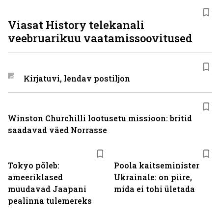
ST
Viasat History telekanali
veebruarikuu vaatamissoovitused
Kirjatuvi, lendav postiljon
Winston Churchilli lootusetu missioon: britid
saadavad väed Norrasse
Tokyo põleb:
Poola kaitseminister
ameeriklased
Ukrainale: on piire,
muudavad Jaapani
mida ei tohi ületada
pealinna tulemereks