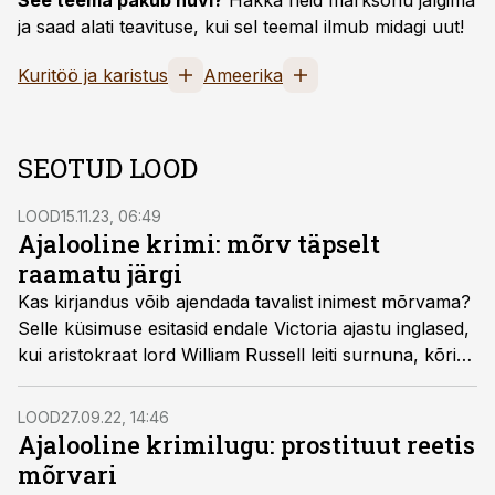
See teema pakub huvi?
Hakka neid märksõnu jälgima
ja saad alati teavituse, kui sel teemal ilmub midagi uut!
Kuritöö ja karistus
Ameerika
SEOTUD LOOD
LOOD
15.11.23, 06:49
Ajalooline krimi: mõrv täpselt
raamatu järgi
Kas kirjandus võib ajendada tavalist inimest mõrvama?
Selle küsimuse esitasid endale Victoria ajastu inglased,
kui aristokraat lord William Russell leiti surnuna, kõri
läbi lõigatud.
LOOD
27.09.22, 14:46
Ajalooline krimilugu: prostituut reetis
mõrvari