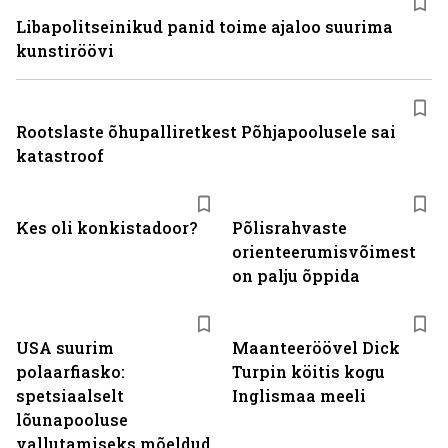
Libapolitseinikud panid toime ajaloo suurima
kunstiröövi
Rootslaste õhupalliretkest Põhjapoolusele sai
katastroof
Kes oli konkistadoor?
Põlisrahvaste
orienteerumisvõimest
on palju õppida
USA suurim
Maanteeröövel Dick
polaarfiasko:
Turpin köitis kogu
spetsiaalselt
Inglismaa meeli
lõunapooluse
vallutamiseks mõeldud