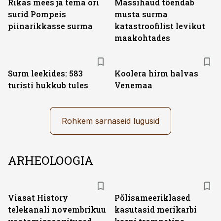
Rikas mees ja tema ori
Massihaud tõendab
surid Pompeis
musta surma
piinarikkasse surma
katastroofilist levikut
maakohtades
Surm leekides: 583
Koolera hirm halvas
turisti hukkub tules
Venemaa
Rohkem sarnaseid lugusid
ARHEOLOOGIA
ST
Viasat History
Põlisameeriklased
telekanali novembrikuu
kasutasid merikarbi