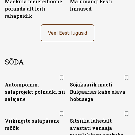
Mäeküla meiereihoone
Mälumäng: Eesti
põranda alt leiti
linnused
rahapeidik
Veel Eesti lugusid
SÕDA
Aatompomm:
Sõjakaarik maeti
salaprojekt polnudki nii
Bulgaarias kahe elava
salajane
hobusega
Viikingite salapärane
Sitsiilia lähedalt
mõõk
avastati vanaaja