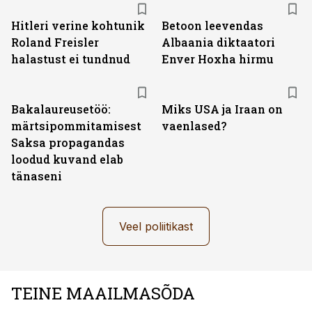
Hitleri verine kohtunik
Betoon leevendas
Roland Freisler
Albaania diktaatori
halastust ei tundnud
Enver Hoxha hirmu
Bakalaureusetöö:
Miks USA ja Iraan on
märtsipommitamisest
vaenlased?
Saksa propagandas
loodud kuvand elab
tänaseni
Veel poliitikast
TEINE MAAILMASÕDA