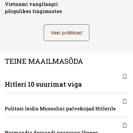
Vietnami vangilaagri
põrgulikes tingimustes
Veel poliitikast
TEINE MAAILMASÕDA
Hitleri 10 suurimat viga
Politsei leidis Mussolini palvekirjad Hitlerile
Normandia dessandi peaproov lõppes