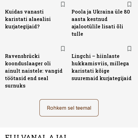
Kuidas vanasti
Poola ja Ukraina üle 80
karistati alaealisi
aasta kestnud
kurjategijaid?
ajalootülile lisati õli
tulle
Ravensbrücki
Lingchi – hiinlaste
koonduslaager oli
hukkamisviis, millega
ainult naistele: vangid
karistati kõige
töötasid end seal
suuremaid kurjategijaid
surnuks
Rohkem sel teemal
ELU VANAL AJAL