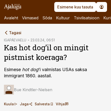
Esimene kuu tasuta
Avaleht
Viimased
Sõda
Kultuur
Tsivilisatsioon
Kuri
cebook
Tagasi
Twitter)
IGAPÄEVAELU
23.03.24, 06:51
Kas hot dog’il on mingit
kedIn
pistmist koeraga?
ail
k
Esimese
hot dog
’i valmistas USAs saksa
immigrant 1860. aastail.
Bue Kindtler-Nielsen
Kuula
Jaga
Salvesta
Vihja