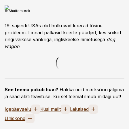
© Shutterstock
19. sajandi USAs olid hulkuvad koerad tõsine
probleem. Linnad palkasid koerte püüdjad, kes sõitsid
ringi väikese vankriga, ingliskeelse nimetusega
dog
wagon
.
See teema pakub huvi?
Hakka neid märksõnu jälgima
ja saad alati teavituse, kui sel teemal ilmub midagi uut!
Igapäevaelu
Küsi meilt
Leiutised
Ühiskond