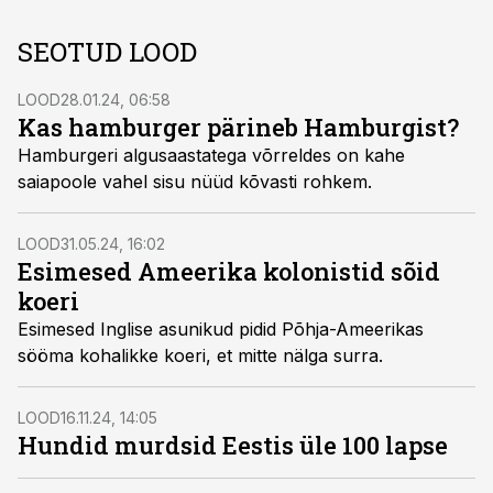
SEOTUD LOOD
LOOD
28.01.24, 06:58
Kas hamburger pärineb Hamburgist?
Hamburgeri algusaastatega võrreldes on kahe
saiapoole vahel sisu nüüd kõvasti rohkem.
LOOD
31.05.24, 16:02
Esimesed Ameerika kolonistid sõid
koeri
Esimesed Inglise asunikud pidid Põhja-Ameerikas
sööma kohalikke koeri, et mitte nälga surra.
LOOD
16.11.24, 14:05
Hundid murdsid Eestis üle 100 lapse