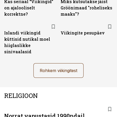
Kas seriaal “Viikingid”
Miks kutsutakse jäist
on ajalooliselt
Gröönimaad "roheliseks
korrektne?
maaks"?
Islandi viikingid
Viikingite pesupäev
küttisid nutikal moel
hiiglaslikke
sinivaalasid
Rohkem viikingitest
RELIGIOON
Norrat vapustasid 1990ndail