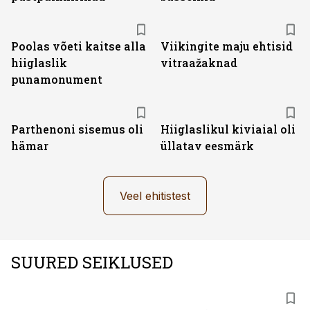
Poolas võeti kaitse alla
Viikingite maju ehtisid
hiiglaslik
vitraažaknad
punamonument
Parthenoni sisemus oli
Hiiglaslikul kiviaial oli
hämar
üllatav eesmärk
Veel ehitistest
SUURED SEIKLUSED