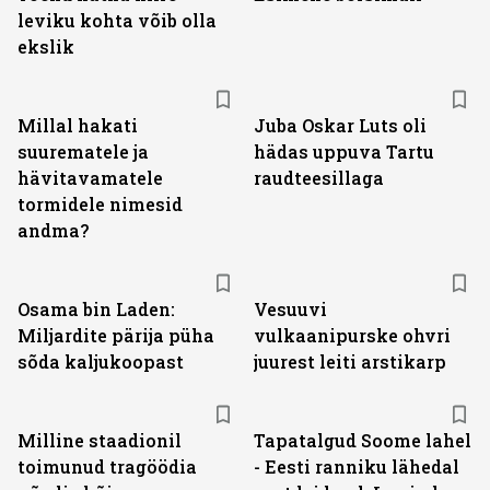
leviku kohta võib olla
ekslik
Millal hakati
Juba Oskar Luts oli
suurematele ja
hädas uppuva Tartu
hävitavamatele
raudteesillaga
tormidele nimesid
andma?
Osama bin Laden:
Vesuuvi
Miljardite pärija püha
vulkaanipurske ohvri
sõda kaljukoopast
juurest leiti arstikarp
Milline staadionil
Tapatalgud Soome lahel
toimunud tragöödia
- Eesti ranniku lähedal