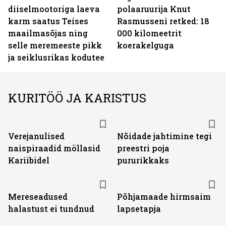
diiselmootoriga laeva
polaaruurija Knut
karm saatus Teises
Rasmusseni retked: 18
maailmasõjas ning
000 kilomeetrit
selle meremeeste pikk
koerakelguga
ja seiklusrikas kodutee
KURITÖÖ JA KARISTUS
Verejanulised
Nõidade jahtimine tegi
naispiraadid möllasid
preestri poja
Kariibidel
pururikkaks
Mereseadused
Põhjamaade hirmsaim
halastust ei tundnud
lapsetapja