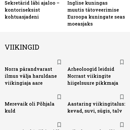
Sekretärid läbi ajaloo –
Inglise kuningas
kontoriseksist
muutis tätoveerimise
kohtuasjadeni
Euroopa kuningate seas
moeasjaks
VIIKINGID
Norra pärandvarast
Arheoloogid leidsid
ilmus välja haruldane
Norrast viikingite
viikingiaja aare
hiigelsuure pikkmaja
Merevaik oli Põhjala
Aastaring viikingitalus:
kuld
kevad, suvi, sügis, talv