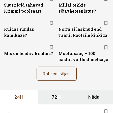
Suurriigid tahavad
Millal tekkis
Krimmi poolsaart
sõjaväeteenistus?
Kuidas ründas
Norra ei lasknud end
kamikaze?
Taanil Rootsile kinkida
Mis on lendav kindlus?
Mootorsaag – 100
aastat võitlust metsaga
Rohkem sõjast
24H
72H
Nädal