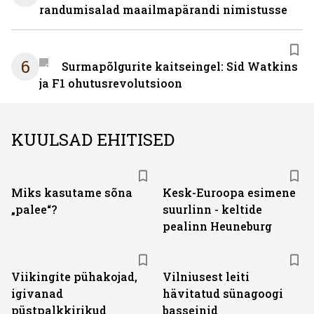
randumisalad maailmapärandi nimistusse
6
Surmapõlgurite kaitseingel: Sid Watkins
ja F1 ohutusrevolutsioon
KUULSAD EHITISED
Miks kasutame sõna
Kesk-Euroopa esimene
„palee“?
suurlinn - keltide
pealinn Heuneburg
Viikingite pühakojad,
Vilniusest leiti
igivanad
hävitatud sünagoogi
püstpalkkirikud
basseinid