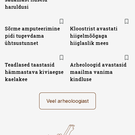
haruldusi
Sõrme amputeerimine
Kloostrist avastati
pidi tugevdama
hiigelmõõgaga
ühtsustunnet
hiiglaslik mees
Teadlased taastasid
Arheoloogid avastasid
hämmastava kiviaegse
maailma vanima
kaelakee
kindluse
Veel arheoloogiast