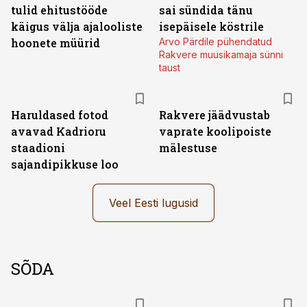
tulid ehitustööde
sai sündida tänu
käigus välja ajalooliste
isepäisele köstrile
hoonete müürid
Arvo Pärdile pühendatud
Rakvere muusikamaja sünni
taust
Haruldased fotod
Rakvere jäädvustab
avavad Kadrioru
vaprate koolipoiste
staadioni
mälestuse
sajandipikkuse loo
Veel Eesti lugusid
SÕDA