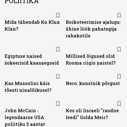
POLIITIKA
Mida tähendab Ku Klux
Boikoteerimise ajalugu:
Klan?
ühine löök pahategija
rahakotile
Egiptuse naised
Millised õigused olid
šokeerisid kaasaegseid
Rooma riigis naistel?
Kas Mussolini käis
Nero: kunstnik põrgust
tõesti ninalõikusel?
John McCain -
Kes oli Iisraeli "raudne
legendaarse USA
leedi" Golda Meir?
poliitiku 5 aastat