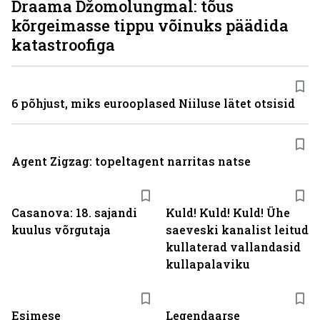
Draama Džomolungmal: tõus
kõrgeimasse tippu võinuks päädida
katastroofiga
6 põhjust, miks eurooplased Niiluse lätet otsisid
Agent Zigzag: topeltagent narritas natse
Casanova: 18. sajandi
Kuld! Kuld! Kuld! Ühe
kuulus võrgutaja
saeveski kanalist leitud
kullaterad vallandasid
kullapalaviku
Esimese
Legendaarse