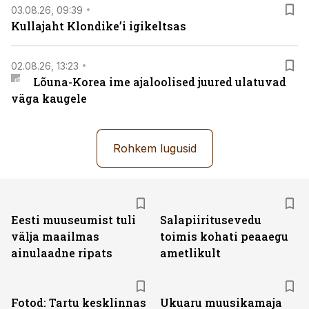
03.08.26, 09:39
Kullajaht Klondike’i igikeltsas
02.08.26, 13:23
Lõuna-Korea ime ajaloolised juured ulatuvad
väga kaugele
Rohkem lugusid
Eesti muuseumist tuli
Salapiiritusevedu
välja maailmas
toimis kohati peaaegu
ainulaadne ripats
ametlikult
Fotod: Tartu kesklinnas
Ukuaru muusikamaja