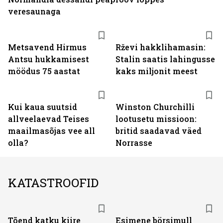
veresaunaga
Metsavend Hirmus
Rževi hakklihamasin:
Antsu hukkamisest
Stalin saatis lahingusse
möödus 75 aastat
kaks miljonit meest
Kui kaua suutsid
Winston Churchilli
allveelaevad Teises
lootusetu missioon:
maailmasõjas vee all
britid saadavad väed
olla?
Norrasse
KATASTROOFID
Tõend katku kiire
Esimene börsimull