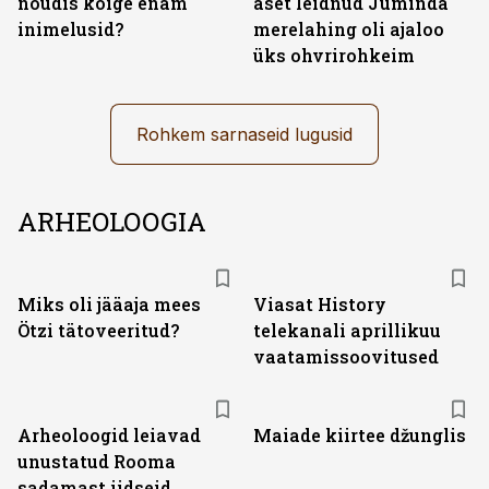
nõudis kõige enam
aset leidnud Juminda
inimelusid?
merelahing oli ajaloo
üks ohvrirohkeim
Rohkem sarnaseid lugusid
ARHEOLOOGIA
ST
Miks oli jääaja mees
Viasat History
Ötzi tätoveeritud?
telekanali aprillikuu
vaatamissoovitused
Arheoloogid leiavad
Maiade kiirtee džunglis
unustatud Rooma
sadamast iidseid