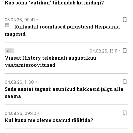
Kas sõna “vatikan” tähendab ka midagi?
05.08.26, 09:41
Kullajahil roomlased purustasid Hispaania
mägesid
04.08.26, 13:11
ST
Viasat History telekanali augustikuu
vaatamissoovitused
04.08.26, 11:00
Sada aastat tagasi: asunikud hakkasid jalgu alla
saama
04.08.26, 09:40
Kui kaua me oleme osanud rääkida?