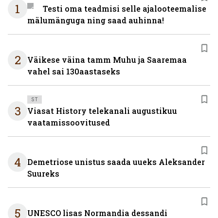
1
Testi oma teadmisi selle ajalooteemalise
mälumänguga ning saad auhinna!
2
Väikese väina tamm Muhu ja Saaremaa
vahel sai 130aastaseks
ST
3
Viasat History telekanali augustikuu
vaatamissoovitused
4
Demetriose unistus saada uueks Aleksander
Suureks
5
UNESCO lisas Normandia dessandi