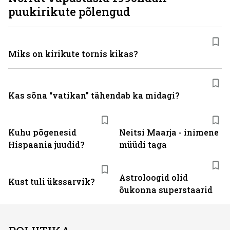
puukirikute põlengud
Miks on kirikute tornis kikas?
Kas sõna “vatikan” tähendab ka midagi?
Kuhu põgenesid
Neitsi Maarja - inimene
Hispaania juudid?
müüdi taga
Astroloogid olid
Kust tuli ükssarvik?
õukonna superstaarid