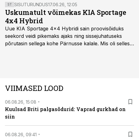
SISUTURUNDUS
17.06.26, 12:05
ST
Uskumatult võimekas KIA Sportage
4x4 Hybrid
Uue KIA Sportage 4x4 Hybridi sain proovisõiduks
seekord veidi pikemaks ajaks ning sissejuhatuseks
põrutasin sellega kohe Pärnusse kalale. Mis oli selles
autos head ja millised olid vead saab teada, kui lugeda
läbi järgnev lugu.
VIIMASED LOOD
06.08.26, 15:08
Kuulsad Briti palgasõdurid: Vaprad gurkhad on
siin
06.08.26, 09:41