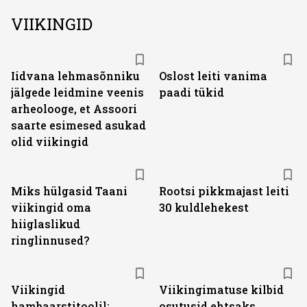
VIIKINGID
Iidvana lehmasõnniku
Oslost leiti vanima
jälgede leidmine veenis
paadi tükid
arheolooge, et Assoori
saarte esimesed asukad
olid viikingid
Miks hülgasid Taani
Rootsi pikkmajast leiti
viikingid oma
30 kuldlehekest
hiiglaslikud
ringlinnused?
Viikingid
Viikingimatuse kilbid
hambaarstitoolil:
osutusid ehtsaks