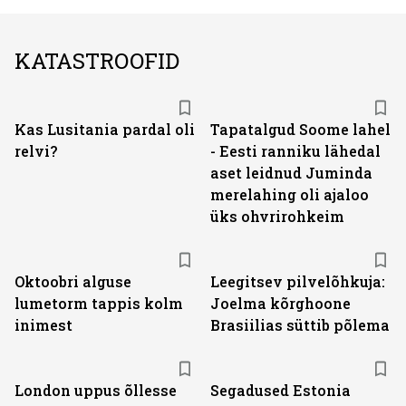
KATASTROOFID
Kas Lusitania pardal oli
Tapatalgud Soome lahel
relvi?
- Eesti ranniku lähedal
aset leidnud Juminda
merelahing oli ajaloo
üks ohvrirohkeim
Oktoobri alguse
Leegitsev pilvelõhkuja:
lumetorm tappis kolm
Joelma kõrghoone
inimest
Brasiilias süttib põlema
London uppus õllesse
Segadused Estonia