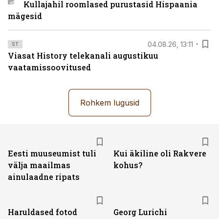
Kullajahil roomlased purustasid Hispaania
mägesid
04.08.26, 13:11
ST
Viasat History telekanali augustikuu
vaatamissoovitused
Rohkem lugusid
Eesti muuseumist tuli
Kui äkiline oli Rakvere
välja maailmas
kohus?
ainulaadne ripats
Haruldased fotod
Georg Lurichi