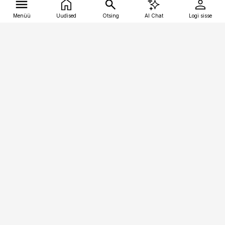
Menüü
Uudised
Otsing
AI Chat
Logi sisse
Vana-Lõuna 39/1, 19094 Tallinn
(+372) 667 0111
tellimiskeskus@aripaev.ee
Telli Imeline Ajalugu
Uudiskiri
Reklaam
Firmast
Sisu kasutamisõigused
Ajakirjaniku
eetikakoodeks
Üldtingimused
Privaatsustingimused
Küpsiste poliitika
KKK
Eesti Meediaettevõtete
Eelistuste haldamine
Liit