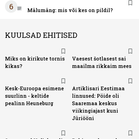
6
Mälumäng: mis või kes on pildil?
KUULSAD EHITISED
Miks on kirikute tornis
Vaesest šotlasest sai
kikas?
maailma rikkaim mees
Kesk-Euroopa esimene
Artiklisari Eestimaa
suurlinn - keltide
linnused: Pöide oli
pealinn Heuneburg
Saaremaa keskus
viikingiajast kuni
Jüriööni