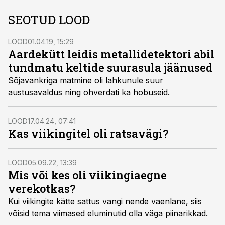
SEOTUD LOOD
LOOD
01.04.19, 15:29
Aardekütt leidis metallidetektori abil
tundma­tu keltide suurasula jäänused
Sõjavankriga matmine oli lahkunule suur
austusavaldus ning ohverdati ka hobuseid.
LOOD
17.04.24, 07:41
Kas viikingitel oli ratsavägi?
LOOD
05.09.22, 13:39
Mis või kes oli viikingiaegne
verekotkas?
Kui viikingite kätte sattus vangi nende vaenlane, siis
võisid tema viimased eluminutid olla väga piinarikkad.