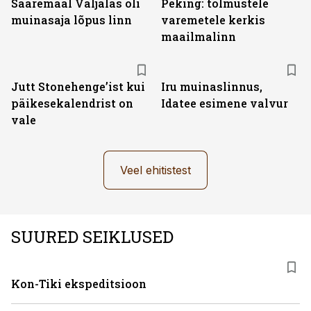
Saaremaal Valjalas oli
Peking: tolmustele
muinasaja lõpus linn
varemetele kerkis
maailmalinn
Jutt Stonehenge’ist kui
Iru muinaslinnus,
päikesekalendrist on
Idatee esimene valvur
vale
Veel ehitistest
SUURED SEIKLUSED
Kon-Tiki ekspeditsioon