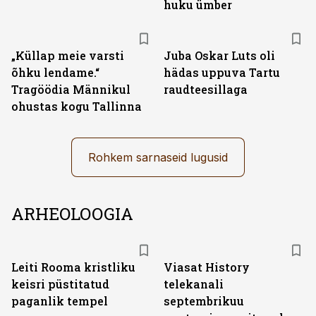
huku ümber
„Küllap meie varsti
Juba Oskar Luts oli
õhku lendame.“
hädas uppuva Tartu
Tragöödia Männikul
raudteesillaga
ohustas kogu Tallinna
Rohkem sarnaseid lugusid
ARHEOLOOGIA
ST
Leiti Rooma kristliku
Viasat History
keisri püstitatud
telekanali
paganlik tempel
septembrikuu