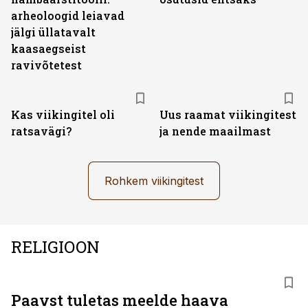
arheoloogid leiavad
jälgi üllatavalt
kaasaegseist
ravivõtetest
Kas viikingitel oli
Uus raamat viikingitest
ratsavägi?
ja nende maailmast
Rohkem viikingitest
RELIGIOON
Paavst tuletas meelde haava