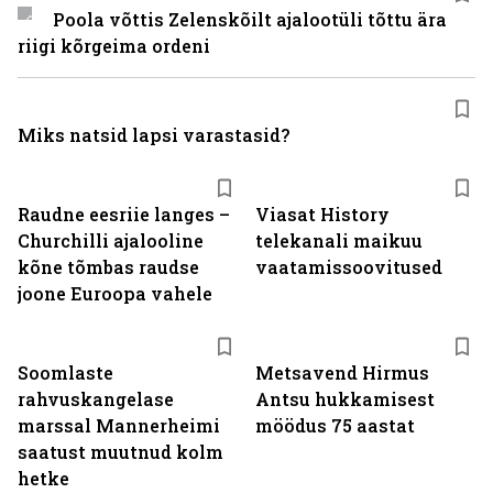
Poola võttis Zelenskõilt ajalootüli tõttu ära
riigi kõrgeima ordeni
Miks natsid lapsi varastasid?
ST
Raudne eesriie langes –
Viasat History
Churchilli ajalooline
telekanali maikuu
kõne tõmbas raudse
vaatamissoovitused
joone Euroopa vahele
Soomlaste
Metsavend Hirmus
rahvuskangelase
Antsu hukkamisest
marssal Mannerheimi
möödus 75 aastat
saatust muutnud kolm
hetke