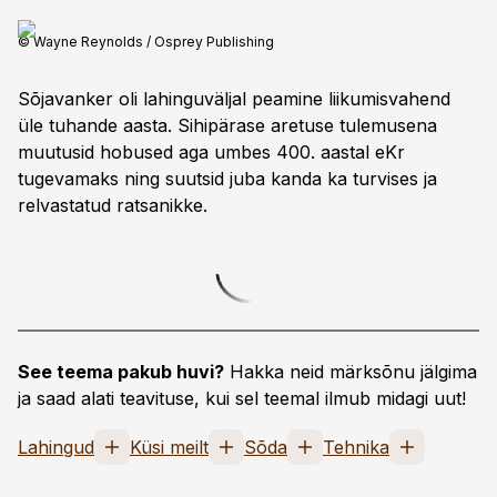
© Wayne Reynolds / Osprey Publishing
Sõjavanker oli lahinguväljal peamine liikumis­vahend
üle tuhande aasta. Sihipärase aretuse tulemusena
muutusid hobused aga umbes 400. aas­tal eKr
tugevamaks ning suutsid juba kanda ka turvises ja
relvastatud ratsanikke.
See teema pakub huvi?
Hakka neid märksõnu jälgima
ja saad alati teavituse, kui sel teemal ilmub midagi uut!
Lahingud
Küsi meilt
Sõda
Tehnika