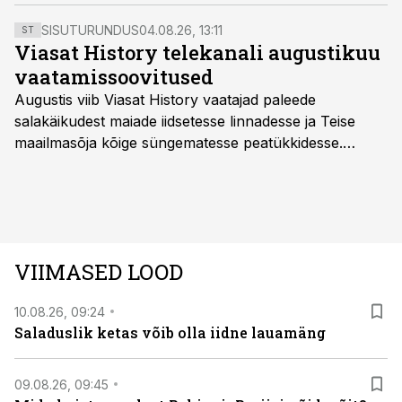
SISUTURUNDUS
04.08.26, 13:11
ST
Viasat History telekanali augustikuu
vaatamissoovitused
Augustis viib Viasat History vaatajad paleede
salakäikudest maiade iidsetesse linnadesse ja Teise
maailmasõja kõige süngematesse peatükkidesse.
Kuninglike dünastiate intriigid, värsked arheoloogilised
avastused ning seni nägemata kaadrid Kolmanda riigi
argielust avavad ajaloo tuntud sündmused täiesti uuest
vaatenurgast. Viasat History on saadaval kõikide Eesti
teleoperaatorite kaudu. Tutvu telekavaga:
VIIMASED LOOD
viasathistory.eu/ee
10.08.26, 09:24
Saladuslik ketas võib olla iidne lauamäng
09.08.26, 09:45