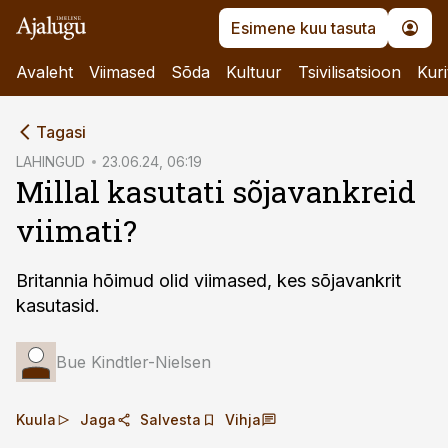
Esimene kuu tasuta
Avaleht
Viimased
Sõda
Kultuur
Tsivilisatsioon
Kuri
cebook
Tagasi
Twitter)
LAHINGUD
23.06.24, 06:19
Millal kasutati sõjavankreid
kedIn
viimati?
ail
k
Britannia hõimud olid viimased, kes sõjavankrit
kasutasid.
Bue Kindtler-Nielsen
Kuula
Jaga
Salvesta
Vihja