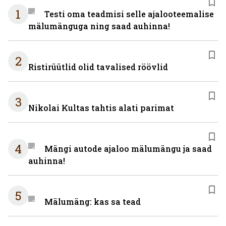
1
Testi oma teadmisi selle ajalooteemalise
mälumänguga ning saad auhinna!
2
Ristirüütlid olid tavalised röövlid
3
Nikolai Kultas tahtis alati parimat
4
Mängi autode ajaloo mälumängu ja saad
auhinna!
5
Mälumäng: kas sa tead