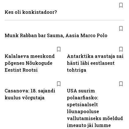
Kes oli konkistadoor?
Munk Rabban bar Sauma, Aasia Marco Polo
Kalalaeva meeskond
Antarktika avastaja sai
põgenes Nõukogude
hästi läbi eestlasest
Eestist Rootsi
tohtriga
Casanova: 18. sajandi
USA suurim
kuulus võrgutaja
polaarfiasko:
spetsiaalselt
lõunapooluse
vallutamiseks mõeldud
imeauto jäi lumme