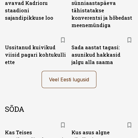
avavad Kadrioru
sünniaastapäeva
staadioni
tähistatakse
sajandipikkuse loo
konverentsi ja hõbedast
meenemündiga
Ussitanud kuivikud
Sada aastat tagasi:
viisid pagari kohtukulli
asunikud hakkasid
ette
jalgu alla saama
Veel Eesti lugusid
SÕDA
Kas Teises
Kus asus algne