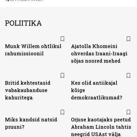
POLIITIKA
Munk Willem ohtlikul
Ajatolla Khomeini
rahumissioonil
ohverdas Iraani-Iraagi
sõjas noored mehed
Britid kehtestasid
Kes olid antiikajal
vabakaubanduse
kõige
kahuritega
demokraatlikumad?
Miks kandsid natsid
Orjuse kaotajaks peetud
pruuni?
Abraham Lincoln tahtis
neegrid USAst välja