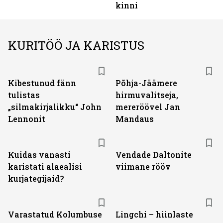
kinni
KURITÖÖ JA KARISTUS
Kibestunud fänn
Põhja-Jäämere
tulistas
hirmuvalitseja,
„silmakirjalikku“ John
mereröövel Jan
Lennonit
Mandaus
Kuidas vanasti
Vendade Daltonite
karistati alaealisi
viimane rööv
kurjategijaid?
Varastatud Kolumbuse
Lingchi – hiinlaste