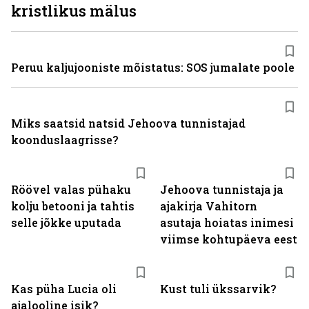
kristlikus mälus
Peruu kaljujooniste mõistatus: SOS jumalate poole
Miks saatsid natsid Jehoova tunnistajad
koonduslaagrisse?
Röövel valas pühaku
Jehoova tunnistaja ja
kolju betooni ja tahtis
ajakirja Vahitorn
selle jõkke uputada
asutaja hoiatas inimesi
viimse kohtupäeva eest
Kas püha Lucia oli
Kust tuli ükssarvik?
ajalooline isik?