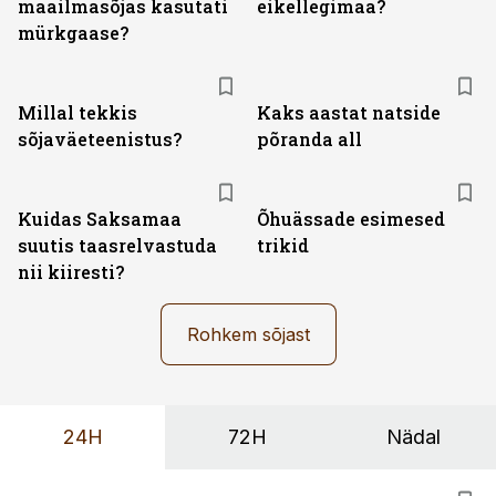
maailmasõjas kasutati
eikellegimaa?
mürkgaase?
Millal tekkis
Kaks aastat natside
sõjaväeteenistus?
põranda all
Kuidas Saksamaa
Õhuässade esimesed
suutis taasrelvastuda
trikid
nii kiiresti?
Rohkem sõjast
24H
72H
Nädal