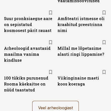
vaatamissoovitused
Suur pronksiaegne aare
Amfiteatri istmesse oli
on sepistatud
kraabitud preestrinna
kosmosest pärit rauast
nimi
Arheoloogid avastasid
Millal me lõpetasime
maailma vanima
alasti ringi lippamise?
kindluse
100 tükiks purunenud
Viikinginaine maeti
Rooma käekaitse on
koos koeraga
nüüd taastatud
Veel arheoloogiast