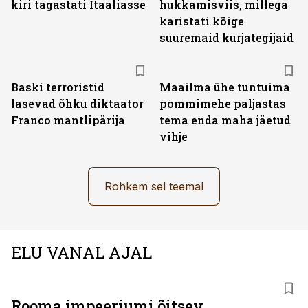
kiri tagastati Itaaliasse
hukkamisviis, millega
karistati kõige
suuremaid kurjategijaid
Baski terroristid
Maailma ühe tuntuima
lasevad õhku diktaator
pommimehe paljastas
Franco mantlipärija
tema enda maha jäetud
vihje
Rohkem sel teemal
ELU VANAL AJAL
Rooma impeeriumi õitsev