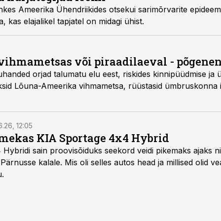
uhkes Ameerika Ühendriikides otsekui sarimõrvarite epideem
, kas elajalikel tapjatel on midagi ühist.
 vihmametsas või piraadilaeval - põgenen
tuhanded orjad talumatu elu eest, riskides kinnipüüdmise ja
äksid Lõuna-Ameerika vihmametsa, rüüstasid ümbruskonna ist
6.26, 12:05
mekas KIA Sportage 4x4 Hybrid
ybridi sain proovisõiduks seekord veidi pikemaks ajaks ni
Pärnusse kalale. Mis oli selles autos head ja millised olid v
u.