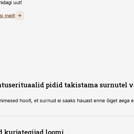
idagi uut!
si meilt
serituaalid pidid takistama surnutel v
nimesed hoolt, et surnud ei saaks hauast enne õiget aega e
d kurjategijad loomi