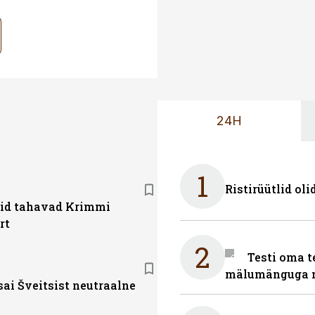
24H
1
Ristirüütlid oli
gid tahavad Krimmi
rt
2
Testi oma t
mälumänguga n
sai Šveitsist neutraalne