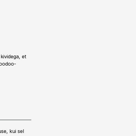
kividega, et
voodoo-
se, kui sel