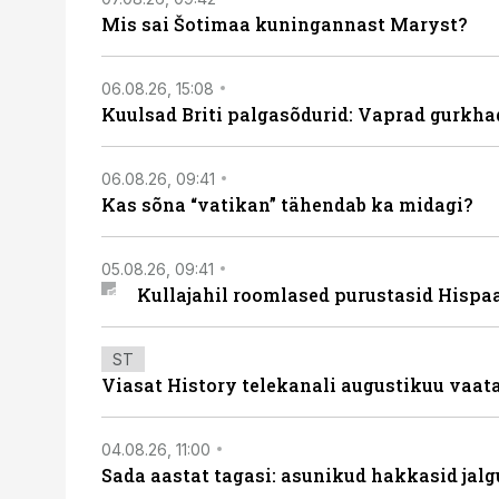
Mis sai Šotimaa kuningannast Maryst?
06.08.26, 15:08
Kuulsad Briti palgasõdurid: Vaprad gurkhad
06.08.26, 09:41
Kas sõna “vatikan” tähendab ka midagi?
05.08.26, 09:41
Kullajahil roomlased purustasid Hispa
ST
Viasat History telekanali augustikuu vaa
04.08.26, 11:00
Sada aastat tagasi: asunikud hakkasid jalg