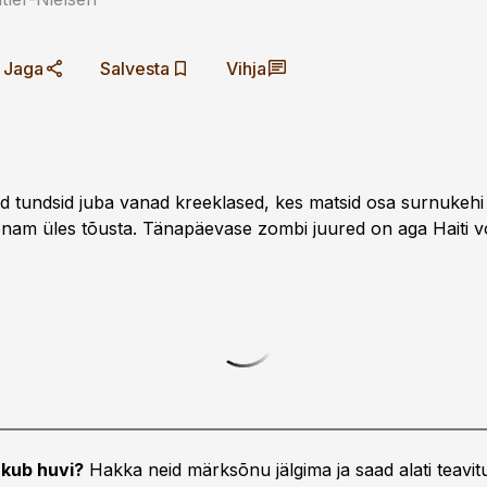
Jaga
Salvesta
Vihja
id tundsid juba vanad kreeklased, kes matsid osa surnukehi 
enam üles tõusta. Tänapäevase zombi juured on aga Haiti 
kub huvi?
Hakka neid märksõnu jälgima ja saad alati teavitu