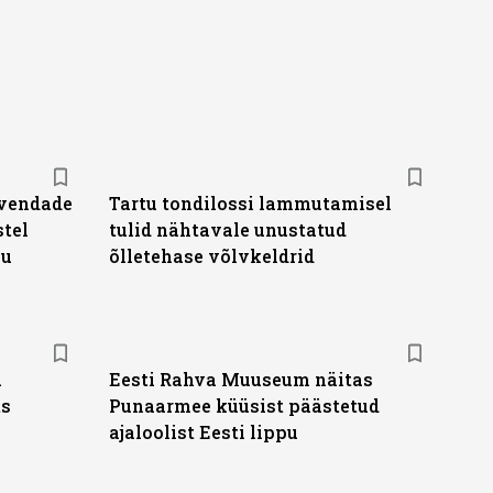
avendade
Tartu tondilossi lammutamisel
stel
tulid nähtavale unustatud
ju
õlletehase võlvkeldrid
a
Eesti Rahva Muuseum näitas
ts
Punaarmee küüsist päästetud
ajaloolist Eesti lippu