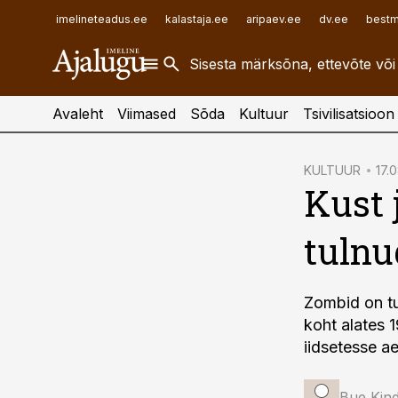
ehitusuudised.ee
raamatupidaja.ee
imelineteadus.ee
kalastaja.ee
aripaev.ee
dv.ee
bestm
finantsuudised.ee
toostusuudised.ee
aritehnoloogia.ee
Avaleht
Viimased
Sõda
Kultuur
Tsivilisatsioon
cebook
KULTUUR
17.
Kust 
Twitter)
kedIn
tulnu
ail
k
Zombid on tu
koht alates 1
iidsetesse a
Bue Kind