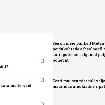
See on meie punker! Mets
peidukohtade arheoloogili
uuringutel on selgunud pal
põnevat
sõit?
Eesti muuseumist tuli välj
akatanud terveid
maailmas ainulaadne ripa