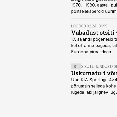
1970. –1980. aastail p
politseieksperdid uurima
LOOD
09.02.24, 06:19
Vabadust otsiti
17. sajandil põgenesid 
kel oli õnne pageda, l
Euroopa piraatidega.
ST
SISUTURUNDUS
17.0
Uskumatult või
Uue KIA Sportage 4x4 H
põrutasin sellega kohe 
lugeda läbi järgnev lug