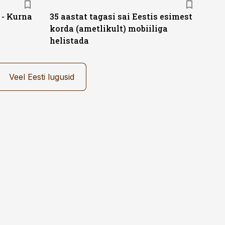
- Kurna
35 aastat tagasi sai Eestis esimest
korda (ametlikult) mobiiliga
helistada
Veel Eesti lugusid