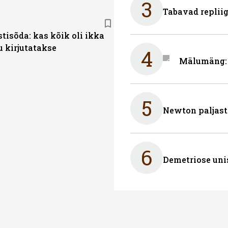
3
Tabavad repliig
stisõda: kas kõik oli ikka
u kirjutatakse
4
Mälumäng: 
5
Newton paljast
6
Demetriose uni