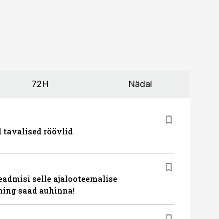
72H
Nädal
d tavalised röövlid
eadmisi selle ajalooteemalise
ing saad auhinna!