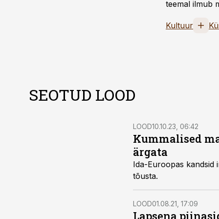
teemal ilmub m
Kultuur
Kü
SEOTUD LOOD
LOOD
10.10.23, 06:42
Kummalised matu
ärgata
Ida-Euroopas kandsid i
tõusta.
LOOD
01.08.21, 17:09
Lapsena piinasi