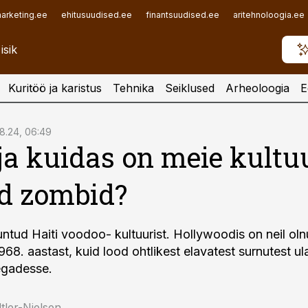
arketing.ee
ehitusuudised.ee
finantsuudised.ee
aritehnoloogia.ee
Kuritöö ja karistus
Tehnika
Seiklused
Arheoloogia
E
08.24, 06:49
ja kuidas on meie kultu
d zombid?
ntud Haiti voodoo- kultuurist. Hollywoodis on neil oln
968. aastast, kuid lood ohtlikest elavatest surnutest u
egadesse.
tler-Nielsen