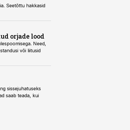
ia. Seetõttu hakkasid
ud orjade lood
 ülespoomisega. Need,
andusi või liitusid
ng sissejuhatuseks
ead saab teada, kui