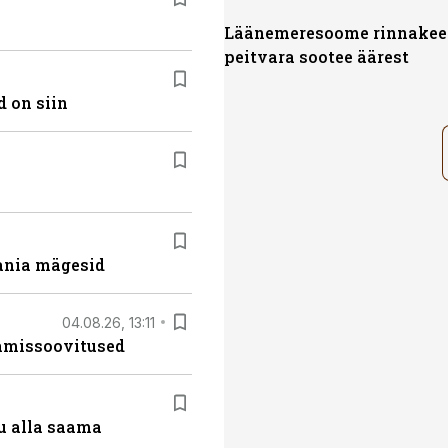
Läänemeresoome rinnakee 
peitvara sootee äärest
 on siin
ania mägesid
04.08.26, 13:11
tamissoovitused
u alla saama