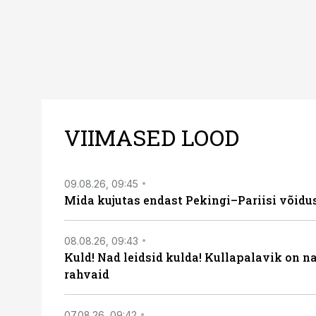
VIIMASED LOOD
09.08.26, 09:45
Mida kujutas endast Pekingi–Pariisi võidu
08.08.26, 09:43
Kuld! Nad leidsid kulda! Kullapalavik on n
rahvaid
07.08.26, 09:42