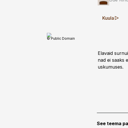
Kuula
© Public Domain
Elavaid surnu
nad ei saaks 
uskumuses.
See teema pa