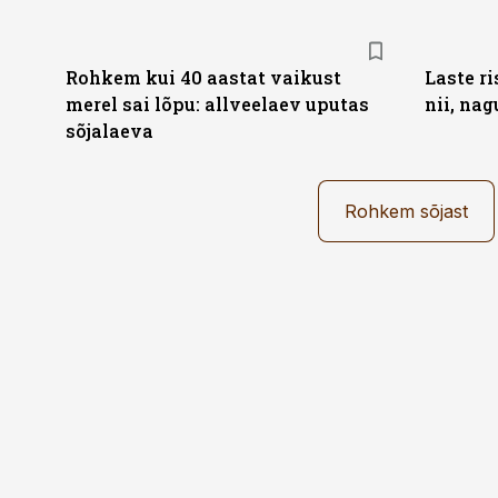
Rohkem kui 40 aastat vaikust
Laste ri
merel sai lõpu: allveelaev uputas
nii, nag
sõjalaeva
Rohkem sõjast