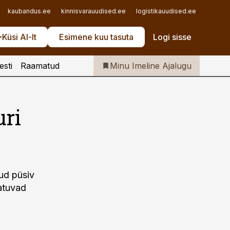
Iseteenindus
kaubandus.ee
kinnisvarauudised.ee
logistikauudised.ee
mu.ee
Telli Imeline Ajalugu
Küsi AI-lt
Esimene kuu tasuta
Logi sisse
esti
Raamatud
Minu Imeline Ajalugu
uri
ud püsiv
latuvad