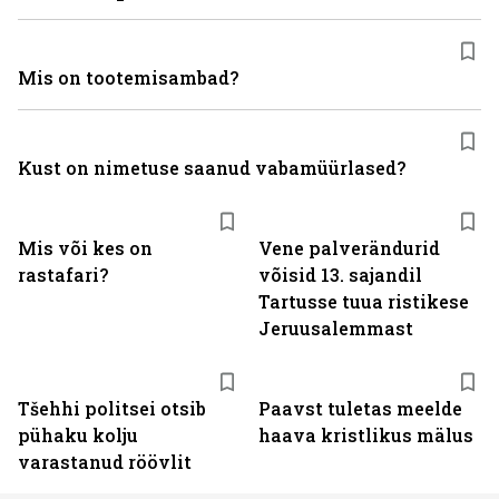
Mis on tootemisambad?
Kust on nimetuse saanud vabamüürlased?
Mis või kes on
Vene palverändurid
rastafari?
võisid 13. sajandil
Tartusse tuua ristikese
Jeruusalemmast
Tšehhi politsei otsib
Paavst tuletas meelde
pühaku kolju
haava kristlikus mälus
varastanud röövlit