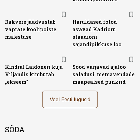
Rakvere jäädvustab
Haruldased fotod
vaprate koolipoiste
avavad Kadrioru
mälestuse
staadioni
sajandipikkuse loo
Kindral Laidoneri kuju
Sood varjavad ajaloo
Viljandis kimbutab
saladusi: metsavendade
„ekseem“
maapealsed punkrid
Veel Eesti lugusid
SÕDA