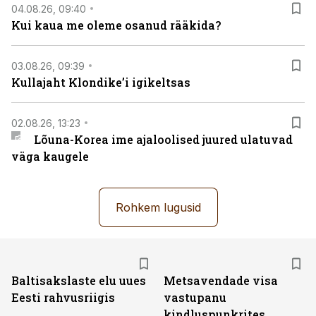
04.08.26, 09:40
Kui kaua me oleme osanud rääkida?
03.08.26, 09:39
Kullajaht Klondike’i igikeltsas
02.08.26, 13:23
Lõuna-Korea ime ajaloolised juured ulatuvad
väga kaugele
Rohkem lugusid
Baltisakslaste elu uues
Metsavendade visa
Eesti rahvusriigis
vastupanu
kindluspunkrites