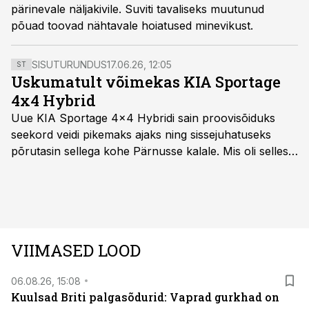
pärinevale näljakivile. Suviti tavaliseks muutunud
põuad toovad nähtavale hoiatused minevikust.
SISUTURUNDUS
17.06.26, 12:05
ST
Uskumatult võimekas KIA Sportage
4x4 Hybrid
Uue KIA Sportage 4x4 Hybridi sain proovisõiduks
seekord veidi pikemaks ajaks ning sissejuhatuseks
põrutasin sellega kohe Pärnusse kalale. Mis oli selles
autos head ja millised olid vead saab teada, kui lugeda
läbi järgnev lugu.
VIIMASED LOOD
06.08.26, 15:08
Kuulsad Briti palgasõdurid: Vaprad gurkhad on