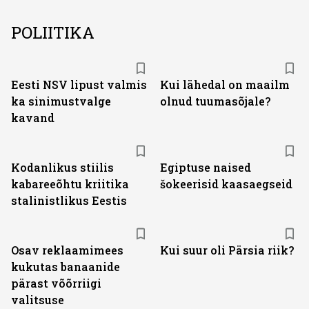
POLIITIKA
Eesti NSV lipust valmis
Kui lähedal on maailm
ka sinimustvalge
olnud tuumasõjale?
kavand
Kodanlikus stiilis
Egiptuse naised
kabareeõhtu kriitika
šokeerisid kaasaegseid
stalinistlikus Eestis
Osav reklaamimees
Kui suur oli Pärsia riik?
kukutas banaanide
pärast võõrriigi
valitsuse