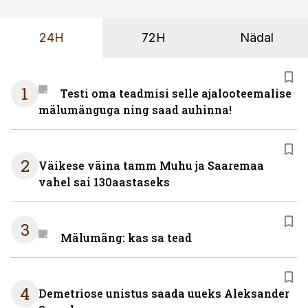
24H
72H
Nädal
1
Testi oma teadmisi selle ajalooteemalise
mälumänguga ning saad auhinna!
2
Väikese väina tamm Muhu ja Saaremaa
vahel sai 130aastaseks
3
Mälumäng: kas sa tead
4
Demetriose unistus saada uueks Aleksander