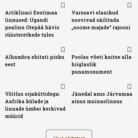
Artiklisari Eestimaa
Varssavi elanikud
linnused: Ugandi
soovivad säilitada
pealinn Otepää hävis
„soome majade“ rajooni
rüüsteretkede tules
Alhambra ehitati pisku
Poolas võeti kaitse alla
eest
hiiglaslik
punamonument
Võitlus orjaküttidega:
Jänedal asus Järvamaa
Aafrika külade ja
ainus muinaslinnus
linnade ümber kerkivad
müürid