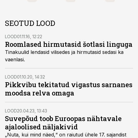
SEOTUD LOOD
LOOD
01.11.16, 12:22
Roomlased hirmutasid šotlasi linguga
Tinakuulid lendasid vilisedes ja hirmutasid sedasi ka
vaenlasi.
LOOD
01.10.20, 14:32
Pikkvibu tekitatud vigastus sarnanes
moodsa relva omaga
LOOD
20.04.23, 13:43
Suvepõud toob Euroopas nähtavale
ajaloolised näljakivid
„Nuta, kui mind näed,“ on raiutud ühele 17. sajandist