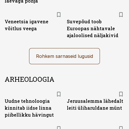
laevaga põhja
Veneetsia igavene
Suvepõud toob
võitlus veega
Euroopas nähtavale
ajaloolised näljakivid
Rohkem sarnaseid lugusid
ARHEOLOOGIA
Uudne tehnoloogia
Jeruusalemma lähedalt
kinnitab iidse linna
leiti üliharuldane münt
piibellikku hävingut