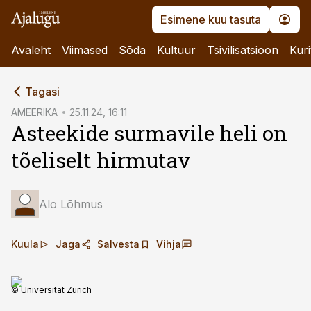
Esimene kuu tasuta
Avaleht
Viimased
Sõda
Kultuur
Tsivilisatsioon
Kuri
cebook
Tagasi
Twitter)
AMEERIKA
25.11.24, 16:11
Asteekide surmavile heli on
kedIn
tõeliselt hirmutav
ail
k
Alo Lõhmus
Kuula
Jaga
Salvesta
Vihja
© Universität Zürich