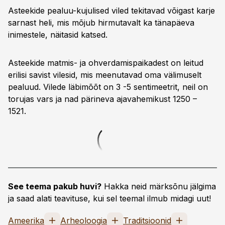
Asteekide pealuu-kujulised viled tekitavad võigast karje
sarnast heli, mis mõjub hirmutavalt ka tänapäeva
inimestele, näitasid katsed.
Asteekide matmis- ja ohverdamispaikadest on leitud
erilisi savist vilesid, mis meenutavad oma välimuselt
pealuud. Vilede läbimõõt on 3 -5 sentimeetrit, neil on
torujas vars ja nad pärineva ajavahemikust 1250 –
1521.
See teema pakub huvi?
Hakka neid märksõnu jälgima
ja saad alati teavituse, kui sel teemal ilmub midagi uut!
Ameerika
Arheoloogia
Traditsioonid