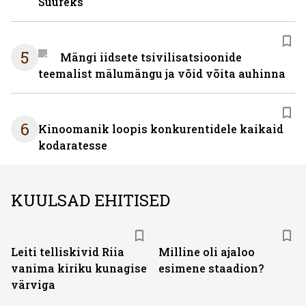
Suureks
5
Mängi iidsete tsivilisatsioonide
teemalist mälumängu ja võid võita auhinna
6
Kinoomanik loopis konkurentidele kaikaid
kodaratesse
KUULSAD EHITISED
Leiti telliskivid Riia
Milline oli ajaloo
vanima kiriku kunagise
esimene staadion?
värviga