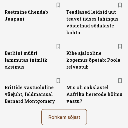
Reetmine ühendab
Teadlased leidsid uut
Jaapani
teavet iidses lahingus
võidelnud sõdalaste
kohta
Berliini müüri
Kibe ajalooline
lammutas inimlik
kogemus õpetab: Poola
eksimus
relvastub
Brittide vastuoluline
Mis oli sakslastel
väejuht, feldmarssal
Aafrika hererode hõimu
Bernard Montgomery
vastu?
Rohkem sõjast