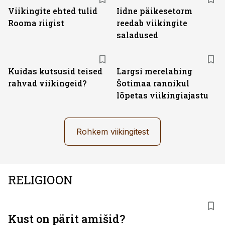
Viikingite ehted tulid
Iidne päikesetorm
Rooma riigist
reedab viikingite
saladused
Kuidas kutsusid teised
Largsi merelahing
rahvad viikingeid?
Šotimaa rannikul
lõpetas viikingiajastu
Rohkem viikingitest
RELIGIOON
Kust on pärit amišid?