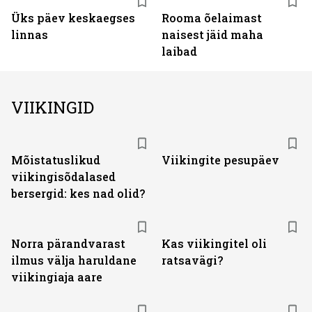
Üks päev keskaegses
Rooma õelaimast
linnas
naisest jäid maha
laibad
VIIKINGID
Mõistatuslikud
Viikingite pesupäev
viikingisõdalased
bersergid: kes nad olid?
Norra pärandvarast
Kas viikingitel oli
ilmus välja haruldane
ratsavägi?
viikingiaja aare