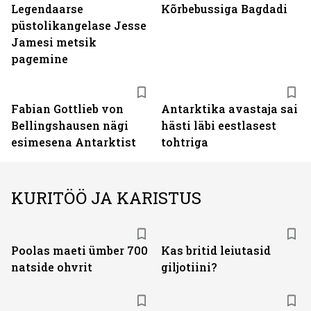
Legendaarse
Kõrbebussiga Bagdadi
püstolikangelase Jesse
Jamesi metsik
pagemine
Fabian Gottlieb von
Antarktika avastaja sai
Bellingshausen nägi
hästi läbi eestlasest
esimesena Antarktist
tohtriga
KURITÖÖ JA KARISTUS
Poolas maeti ümber 700
Kas britid leiutasid
natside ohvrit
giljotiini?