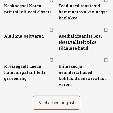
Keskaegsel Korea
Teadlased taastasid
printsil oli vesiklosett
hämmastava kiviaegse
kaelakee
Alulinna peitvarad
Aserbaidžaanist leiti
ebatavaliselt pika
sõdalase haud
Kiviaegselt Leedu
Inimesed ja
hambaripatsilt leiti
neandertallased
graveering
kohtusid seni arvatust
varem
Veel arheoloogiast