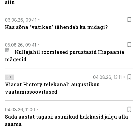
siin
06.08.26, 09:41
Kas sõna “vatikan” tähendab ka midagi?
05.08.26, 09:41
Kullajahil roomlased purustasid Hispaania
mägesid
04.08.26, 13:11
ST
Viasat History telekanali augustikuu
vaatamissoovitused
04.08.26, 11:00
Sada aastat tagasi: asunikud hakkasid jalgu alla
saama