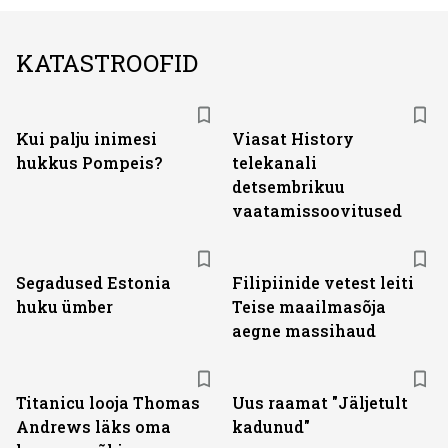
KATASTROOFID
ST
Kui palju inimesi
Viasat History
hukkus Pompeis?
telekanali
detsembrikuu
vaatamissoovitused
Segadused Estonia
Filipiinide vetest leiti
huku ümber
Teise maailmasõja
aegne massihaud
Titanicu looja Thomas
Uus raamat "Jäljetult
Andrews läks oma
kadunud"