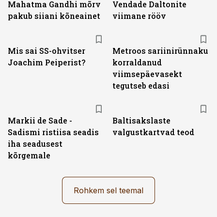
Mahatma Gandhi mõrv
Vendade Daltonite
pakub siiani kõneainet
viimane rööv
Mis sai SS-ohvitser
Metroos sariinirünnaku
Joachim Peiperist?
korraldanud
viimsepäevasekt
tegutseb edasi
Markii de Sade -
Baltisakslaste
Sadismi ristiisa seadis
valgustkartvad teod
iha seadusest
kõrgemale
Rohkem sel teemal