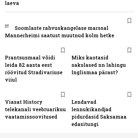
laeva
Soomlaste rahvuskangelase marssal
Mannerheimi saatust muutnud kolm hetke
Prantsusmaal võidi
Miks kaotasid
leida 82 aasta eest
sakslased nn lahingu
röövitud Stradivariuse
Inglismaa pärast?
viiul
ST
Viasat History
Lendavad
telekanali veebruarikuu
lennukikandjad
vaatamissoovitused
pidurdasid Saksamaa
edasitungi