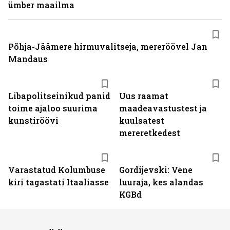
ümber maailma
Põhja-Jäämere hirmuvalitseja, mereröövel Jan
Mandaus
Libapolitseinikud panid
Uus raamat
toime ajaloo suurima
maadeavastustest ja
kunstiröövi
kuulsatest
mereretkedest
Varastatud Kolumbuse
Gordijevski: Vene
kiri tagastati Itaaliasse
luuraja, kes alandas
KGBd