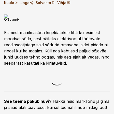
Kuula
Jaga
Salvesta
Vihja
© Scanpix
Esimest maailmasõda kirjeldatakse tihti kui esimest
moodsat sõda, sest näiteks elektrivoolul töötavate
raadio­saatjatega said sõdurid omavahel sidet pidada nii
rindel kui ka tagalas. Küll aga kahtlesid paljud sõjaväe­
juhid uudses tehnoloogias, mis aeg-ajalt alt vedas, ning
see­pärast kasutati ka kirjatuvisid.
See teema pakub huvi?
Hakka neid märksõnu jälgima
ja saad alati teavituse, kui sel teemal ilmub midagi uut!