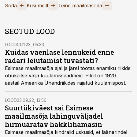
Sõda
Küsi meilt
Teine maailmasõda
SEOTUD LOOD
LOOD
01.11.23, 05:33
Kuidas vaenlase lennukeid enne
radari leiutamist tuvastati?
Esimese maailmasõja ajal ja järel töötas enamiku riikide
õhukaitse välja kuulamisseadmeid. Pildil on 1920.
aastail Ameerika Ühendriikides rajatud kuulamispost.
LOOD
23.09.22, 13:56
Suurtükiväest sai Esimese
maailmasõja lahinguväljadel
hirmuäratav hakklihamasin
Esimese maailmasõja kindralid uskusid, et läänerindel