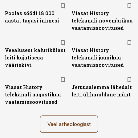
ST
Poolas söödi 18 000
Viasat History
aastat tagasi inimesi
telekanali novembrikuu
vaatamissoovitused
ST
Veealusest kalurikülast
Viasat History
leiti kujutisega
telekanali juunikuu
vääriskivi
vaatamissoovitused
ST
Viasat History
Jeruusalemma lähedalt
telekanali augustikuu
leiti üliharuldane münt
vaatamissoovitused
Veel arheoloogiast