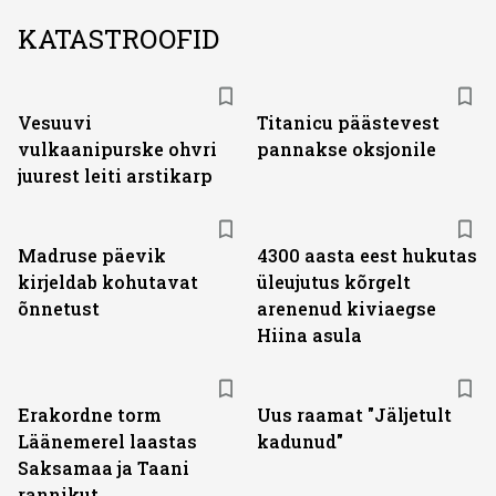
KATASTROOFID
Vesuuvi
Titanicu päästevest
vulkaanipurske ohvri
pannakse oksjonile
juurest leiti arstikarp
Madruse päevik
4300 aasta eest hukutas
kirjeldab kohutavat
üleujutus kõrgelt
õnnetust
arenenud kiviaegse
Hiina asula
Erakordne torm
Uus raamat "Jäljetult
Läänemerel laastas
kadunud"
Saksamaa ja Taani
rannikut