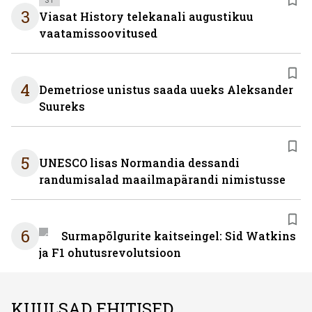
3
Viasat History telekanali augustikuu
vaatamissoovitused
4
Demetriose unistus saada uueks Aleksander
Suureks
5
UNESCO lisas Normandia dessandi
randumisalad maailmapärandi nimistusse
6
Surmapõlgurite kaitseingel: Sid Watkins
ja F1 ohutusrevolutsioon
KUULSAD EHITISED