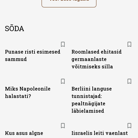
SÕDA
Punase risti esimesed
Roomlased ehitasid
sammud
germaanlaste
võitmiseks silla
Miks Napoleonile
Berliini languse
halastati?
tunnistajad:
pealtnägijate
läbielamised
Kus asus algne
Iisraelis leiti vaenlast