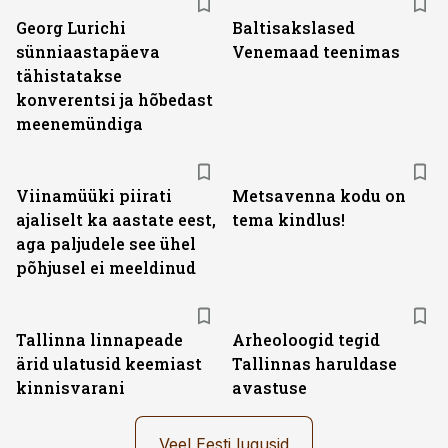
Georg Lurichi
Baltisakslased
sünniaastapäeva
Venemaad teenimas
tähistatakse
konverentsi ja hõbedast
meenemündiga
Viinamüüki piirati
Metsavenna kodu on
ajaliselt ka aastate eest,
tema kindlus!
aga paljudele see ühel
põhjusel ei meeldinud
Tallinna linnapeade
Arheoloogid tegid
ärid ulatusid keemiast
Tallinnas haruldase
kinnisvarani
avastuse
Veel Eesti lugusid