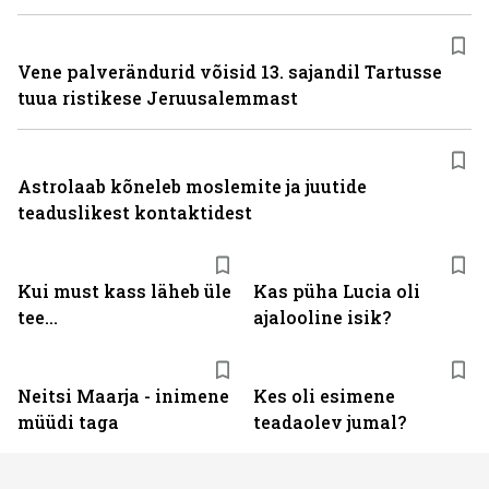
Vene palverändurid võisid 13. sajandil Tartusse
tuua ristikese Jeruusalemmast
Astrolaab kõneleb moslemite ja juutide
teaduslikest kontaktidest
Kui must kass läheb üle
Kas püha Lucia oli
tee...
ajalooline isik?
Neitsi Maarja - inimene
Kes oli esimene
müüdi taga
teadaolev jumal?