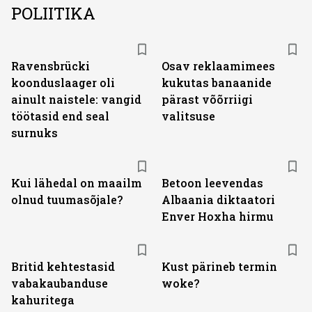
POLIITIKA
Ravensbrücki
Osav reklaamimees
koonduslaager oli
kukutas banaanide
ainult naistele: vangid
pärast võõrriigi
töötasid end seal
valitsuse
surnuks
Kui lähedal on maailm
Betoon leevendas
olnud tuumasõjale?
Albaania diktaatori
Enver Hoxha hirmu
Britid kehtestasid
Kust pärineb termin
vabakaubanduse
woke?
kahuritega