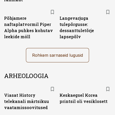
Põhjamere
Langevarjuga
naftaplatvormil Piper
tulepõrgusse:
Alpha puhkes kohutav
dessanttuletõrje
leekide möll
lapsepõlv
Rohkem sarnaseid lugusid
ARHEOLOOGIA
ST
Viasat History
Keskaegsel Korea
telekanali märtsikuu
printsil oli vesiklosett
vaatamissoovitused