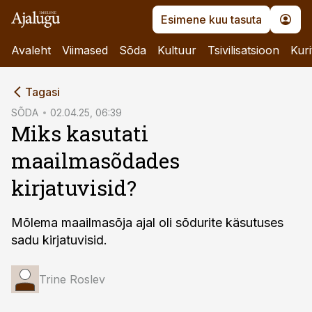
Esimene kuu tasuta
Avaleht
Viimased
Sõda
Kultuur
Tsivilisatsioon
Kuri
cebook
Tagasi
Twitter)
SÕDA
02.04.25, 06:39
Miks kasutati
kedIn
maailmasõdades
ail
kirjatuvisid?
k
Mõlema maailmasõja ajal oli sõdurite käsutuses
sadu kirjatuvisid.
Trine Roslev