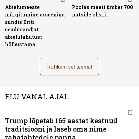
Abielumeeste
Poolas maeti ümber 700
mürgitamine arseeniga
natside ohvrit
sundis Briti
seadusandjat
abielulahutust
hõlbustama
Rohkem sel teemal
ELU VANAL AJAL
Trump lõpetab 165 aastat kestnud
traditsiooni ja laseb oma nime
rahatähtedele panna