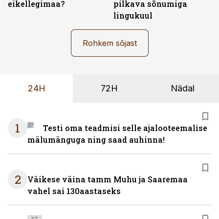
eikellegimaa?
pilkava sõnumiga
lingukuul
Rohkem sõjast
24H
72H
Nädal
1
Testi oma teadmisi selle ajalooteemalise
mälumänguga ning saad auhinna!
2
Väikese väina tamm Muhu ja Saaremaa
vahel sai 130aastaseks
ST