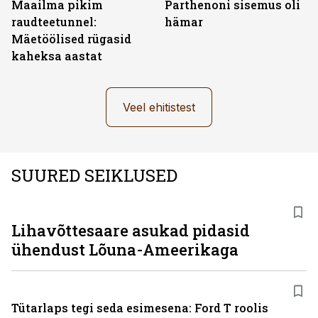
Maailma pikim
Parthenoni sisemus oli
raudteetunnel:
hämar
Mäetöölised rügasid
kaheksa aastat
Veel ehitistest
SUURED SEIKLUSED
Lihavõttesaare asukad pidasid
ühendust Lõuna-Ameerikaga
Tütarlaps tegi seda esimesena: Ford T roolis