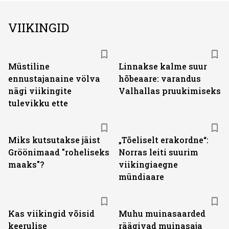
VIIKINGID
Müstiline
Linnakse kalme suur
ennustajanaine völva
hõbeaare: varandus
nägi viikingite
Valhallas pruukimiseks
tulevikku ette
Miks kutsutakse jäist
„Tõeliselt erakordne“:
Gröönimaad "roheliseks
Norras leiti suurim
maaks"?
viikingiaegne
mündiaare
Kas viikingid võisid
Muhu muinasaarded
keerulise
räägivad muinasaja