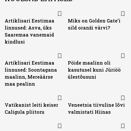
Artiklisari Eestimaa
Miks on Golden Gate’i
linnused: Asva, üks
sild oranži värvi?
Saaremaa vanemaid
kindlusi
Artiklisari Eestimaa
Pöide maalinn oli
linnused: Soontagana
kasutusel kuni Jüriöö
maalinn, Mereäärse
ülestõusuni
maa pealinn
Vatikanist leiti keiser
Veneetsia tiivuline lõvi
Caligula pliitoru
valmistati Hiinas