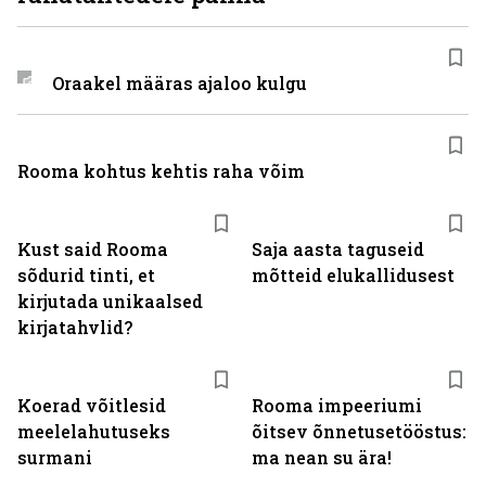
Oraakel määras ajaloo kulgu
Rooma kohtus kehtis raha võim
Kust said Rooma
Saja aasta taguseid
sõdurid tinti, et
mõtteid elukallidusest
kirjutada unikaalsed
kirjatahvlid?
Koerad võitlesid
Rooma impeeriumi
meelelahutuseks
õitsev õnnetusetööstus:
surmani
ma nean su ära!