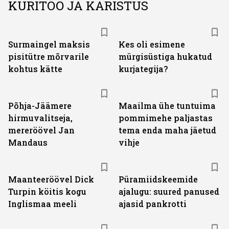
KURITÖÖ JA KARISTUS
Surmaingel maksis
Kes oli esimene
pisitütre mõrvarile
mürgisüstiga hukatud
kohtus kätte
kurjategija?
Põhja-Jäämere
Maailma ühe tuntuima
hirmuvalitseja,
pommimehe paljastas
mereröövel Jan
tema enda maha jäetud
Mandaus
vihje
Maanteeröövel Dick
Püramiidskeemide
Turpin köitis kogu
ajalugu: suured panused
Inglismaa meeli
ajasid pankrotti