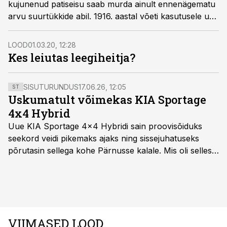
kujunenud patiseisu saab murda ainult ennenägematu
arvu suurtükkide abil. 1916. aastal võeti kasutusele uus
ja hävitav suurtükiväetaktika, mis tekitas jalaväe ette
liikuva tulevalli.
LOOD
01.03.20, 12:28
Kes leiutas leegiheitja?
SISUTURUNDUS
17.06.26, 12:05
ST
Uskumatult võimekas KIA Sportage
4x4 Hybrid
Uue KIA Sportage 4x4 Hybridi sain proovisõiduks
seekord veidi pikemaks ajaks ning sissejuhatuseks
põrutasin sellega kohe Pärnusse kalale. Mis oli selles
autos head ja millised olid vead saab teada, kui lugeda
läbi järgnev lugu.
VIIMASED LOOD