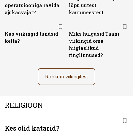
operatsiooniga ravida
lõpu uutest
ajukasvajat?
kaupmeestest
Kas viikingid tundsid
Miks hülgasid Taani
kella?
viikingid oma
hiiglaslikud
ringlinnused?
Rohkem viikingitest
RELIGIOON
Kes olid katarid?