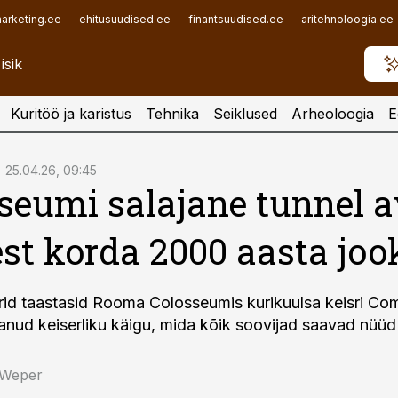
arketing.ee
ehitusuudised.ee
finantsuudised.ee
aritehnoloogia.ee
Kuritöö ja karistus
Tehnika
Seiklused
Arheoloogia
E
25.04.26, 09:45
seumi salajane tunnel a
st korda 2000 aasta joo
rid taastasid Rooma Colosseumis kurikuulsa keisri C
aanud keiserliku käigu, mida kõik soovijad saavad nüüd
 Weper