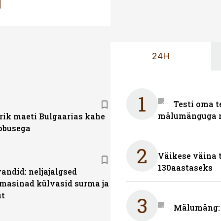
24H
1
Testi oma t
mälumänguga n
rik maeti Bulgaarias kahe
obusega
2
Väikese väina 
130aastaseks
andid: neljajalgsed
masinad külvasid surma ja
t
3
Mälumäng: 