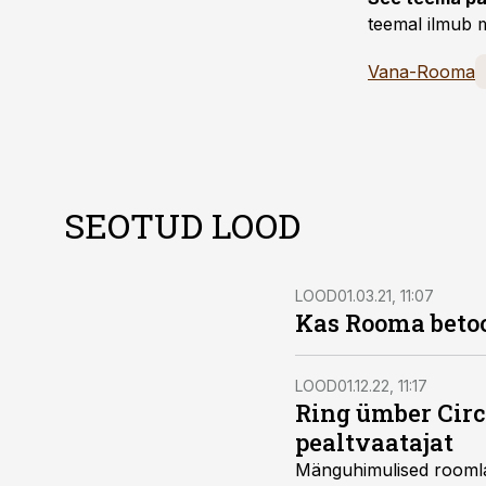
teemal ilmub m
Vana-Rooma
SEOTUD LOOD
LOOD
01.03.21, 11:07
Kas Rooma betoo
LOOD
01.12.22, 11:17
Ring ümber Cir
pealtvaatajat
Mänguhimulised roomlas