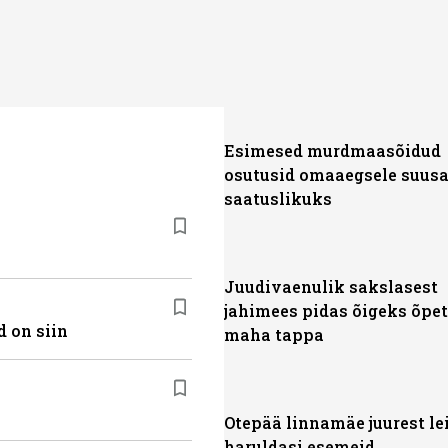
Esimesed murdmaasõidud
osutusid omaaegsele suusa
saatuslikuks
Juudivaenulik sakslasest
jahimees pidas õigeks õpet
 on siin
maha tappa
Otepää linnamäe juurest lei
haruldasi esemeid