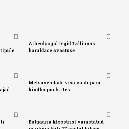
Arheoloogid tegid Tallinnas
tipule
haruldase avastuse
Metsavendade visa vastupanu
ajad
kindluspunkrites
ti
Bulgaaria kloostrist varastatud
reliikvia leiti 27 aastat hiljem