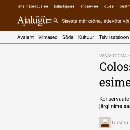
ehitusuudised.ee
raamatupidaja.ee
imelineteadus.ee
kalastaja.ee
aripaev.ee
dv.ee
bestm
finantsuudised.ee
toostusuudised.ee
aritehnoloogia.ee
Avaleht
Viimased
Sõda
Kultuur
Tsivilisatsioon
cebook
VANA-ROOMA
Colos
Twitter)
kedIn
esime
ail
k
Konservaato
järgi nime s
Torsten