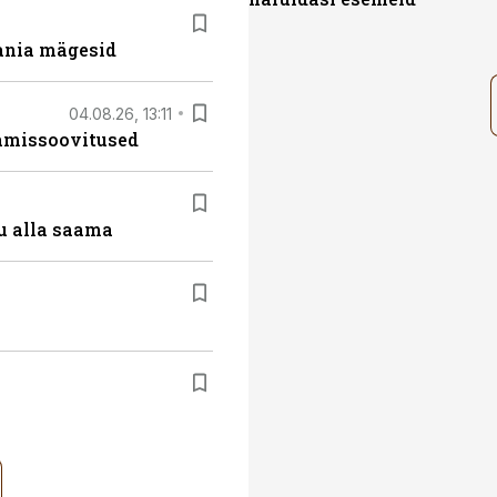
ania mägesid
04.08.26, 13:11
tamissoovitused
u alla saama