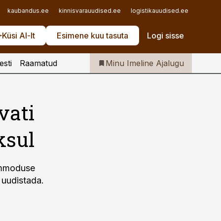
Iseteenindus
kaubandus.ee
kinnisvarauudised.ee
logistikauudised.ee
mu.ee
Telli Imeline Ajalugu
Küsi AI-lt
Esimene kuu tasuta
Logi sisse
esti
Raamatud
Minu Imeline Ajalugu
vati
ksul
ommoduse
 uudistada.