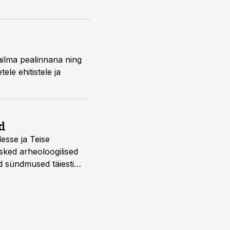
ailma pealinnana ning
ele ehitistele ja
d
desse ja Teise
sked arheoloogilised
d sündmused täiesti
u. Tutvu telekavaga: