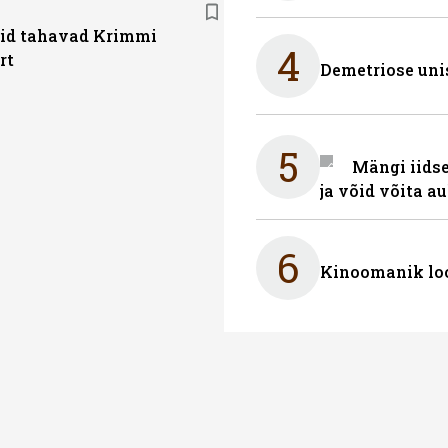
gid tahavad Krimmi
4
rt
Demetriose uni
5
Mängi iidse
ja võid võita a
6
Kinoomanik loo