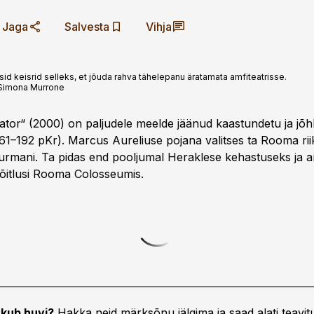
Jaga
Salvesta
Vihja
id keisrid selleks, et jõuda rahva tähelepanu äratamata amfiteatrisse.
 Simona Murrone
aator“ (2000) on paljudele meelde jäänud kaastundetu ja jõh
–192 pKr). Marcus Aureliuse pojana valitses ta Rooma riiki
surmani. Ta pidas end pooljumal Heraklese kehastuseks ja 
 võitlusi Rooma Colosseumis.
kub huvi?
Hakka neid märksõnu jälgima ja saad alati teavitu