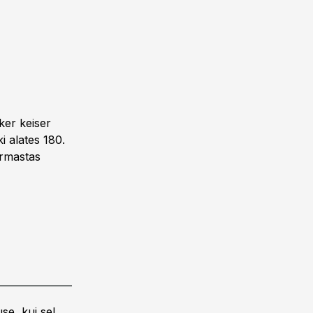
ker keiser
 alates 180.
armastas
se, kui sel