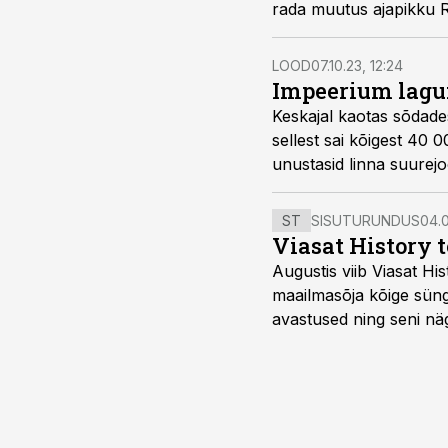
rada muutus ajapikku 
LOOD
07.10.23, 12:24
Impeerium lagun
Keskajal kaotas sõdade
sellest sai kõigest 40 0
unustasid linna suurejo
ST
SISUTURUNDUS
04.0
Viasat History 
Augustis viib Viasat Hi
maailmasõja kõige sünge
avastused ning seni nä
uuest vaatenurgast. Via
viasathistory.eu/ee