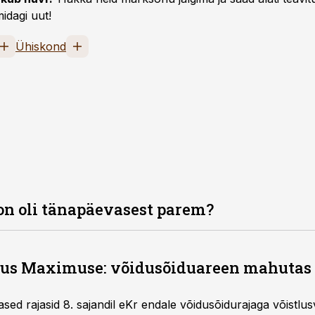
idagi uut!
Ühiskond
n oli tänapäevasest parem?
cus Maximuse: võidusõiduareen mahutas 
ed rajasid 8. sajandil eKr endale võidusõidurajaga võistlu