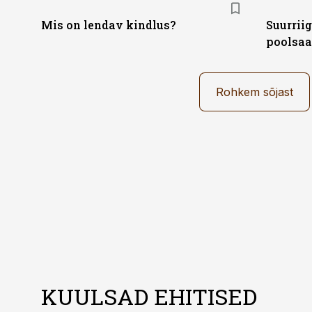
Mis on lendav kindlus?
Suurrii
poolsaa
Rohkem sõjast
KUULSAD EHITISED