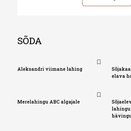
SÕDA
Aleksandri viimane lahing
Sõjakaa
elava h
Merelahingu ABC algajale
Sõjaelev
lahingu
hävingu