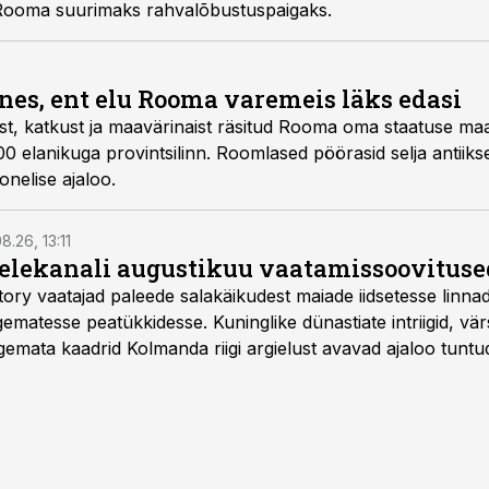
Rooma suurimaks rahvalõbustuspaigaks.
es, ent elu Rooma varemeis läks edasi
st, katkust ja maavärinaist räsitud Rooma oma staatuse ma
00 elanikuga provintsilinn. Roomlased pöörasid selja antiikset
onelise ajaloo.
8.26, 13:11
telekanali augustikuu vaatamissoovituse
story vaatajad paleede salakäikudest maiade iidsetesse linna
matesse peatükkidesse. Kuninglike dünastiate intriigid, vär
gemata kaadrid Kolmanda riigi argielust avavad ajaloo tuntu
sat History on saadaval kõikide Eesti teleoperaatorite kaud