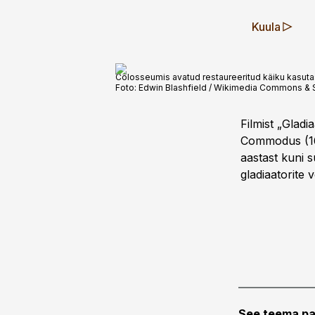
Kuula
Colosseumis avatud restaureeritud käiku kasutas
Foto:
Edwin Blashfield / Wikimedia Commons &
Filmist „Gladi
Commodus (161
aastast kuni 
gladiaato­rite
See teema pa