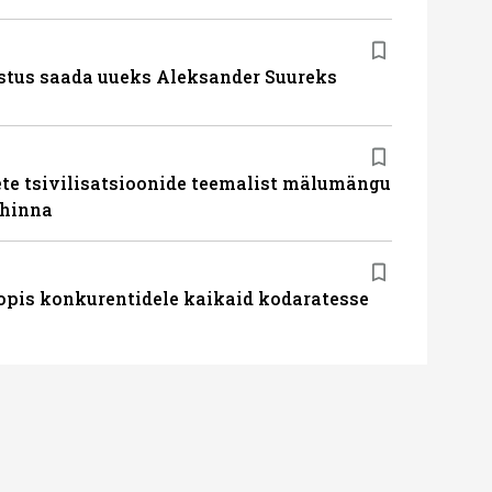
stus saada uueks Aleksander Suureks
te tsivilisatsioonide teemalist mälumängu
uhinna
pis konkurentidele kaikaid kodaratesse