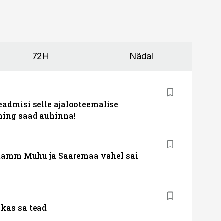
72H
Nädal
eadmisi selle ajalooteemalise
ing saad auhinna!
tamm Muhu ja Saaremaa vahel sai
kas sa tead